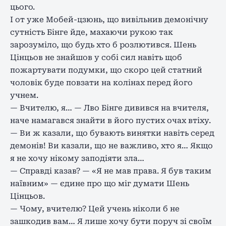
цього.
І от уже Мобей-цзюнь, що вивільнив демонічну
сутність Бінге йде, махаючи рукою так
зарозуміло, що будь хто б розлютився. Шень
Цінцьов не знайшов у собі сил навіть щоб
пожартувати подумки, що скоро цей статний
чоловік буде повзати на колінах перед його
учнем.
— Вчителю, я… — Лво Бінге дивився на вчителя,
наче намагався знайти в його пустих очах втіху.
— Ви ж казали, що бувають винятки навіть серед
демонів! Ви казали, що не важливо, хто я… Якщо
я не хочу нікому заподіяти зла…
— Справді казав? — «Я не мав права. Я був таким
наївним» — єдине про що міг думати Шень
Цінцьов.
— Чому, вчителю? Цей учень ніколи б не
зашкодив вам… Я лише хочу бути поруч зі своїм