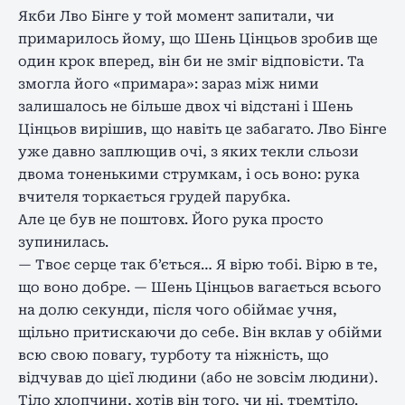
Якби Лво Бінге у той момент запитали, чи
примарилось йому, що Шень Цінцьов зробив ще
один крок вперед, він би не зміг відповісти. Та
змогла його «примара»: зараз між ними
залишалось не більше двох чі відстані і Шень
Цінцьов вирішив, що навіть це забагато. Лво Бінге
уже давно заплющив очі, з яких текли сльози
двома тоненькими струмкам, і ось воно: рука
вчителя торкається грудей парубка.
Але це був не поштовх. Його рука просто
зупинилась.
— Твоє серце так б’ється… Я вірю тобі. Вірю в те,
що воно добре. — Шень Цінцьов вагається всього
на долю секунди, після чого обіймає учня,
щільно притискаючи до себе. Він вклав у обійми
всю свою повагу, турботу та ніжність, що
відчував до цієї людини (або не зовсім людини).
Тіло хлопчини, хотів він того, чи ні, тремтіло.