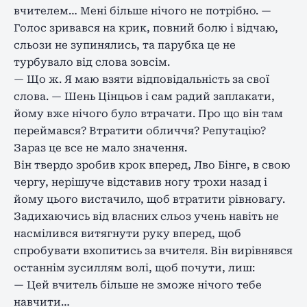
вчителем… Мені більше нічого не потрібно. —
Голос зривався на крик, повний болю і відчаю,
сльози не зупинялись, та парубка це не
турбувало від слова зовсім.
— Що ж. Я маю взяти відповідальність за свої
слова. — Шень Цінцьов і сам радий заплакати,
йому вже нічого було втрачати. Про що він там
переймався? Втратити обличчя? Репутацію?
Зараз це все не мало значення.
Він твердо зробив крок вперед, Лво Бінге, в свою
чергу, нерішуче відставив ногу трохи назад і
йому цього вистачило, щоб втратити рівновагу.
Задихаючись від власних сльоз учень навіть не
насмілився витягнути руку вперед, щоб
спробувати вхопитись за вчителя. Він вирівнявся
останнім зусиллям волі, щоб почути, лиш:
— Цей вчитель більше не зможе нічого тебе
навчити…