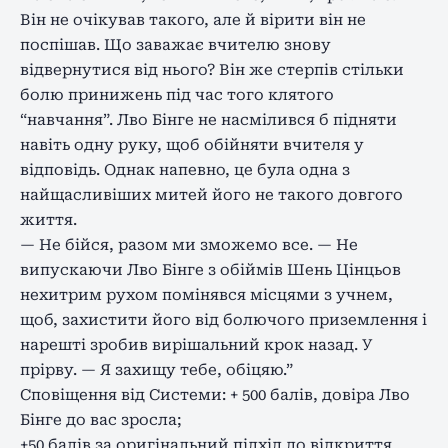
Він не очікував такого, але й вірити він не
поспішав. Що заважає вчителю знову
відвернутися від нього? Він же стерпів стільки
болю принижень під час того клятого
“навчання”. Лво Бінге не насмілився б підняти
навіть одну руку, щоб обійняти вчителя у
відповідь. Однак напевно, це була одна з
найщасливіших митей його не такого довгого
життя.
— Не бійся, разом ми зможемо все. — Не
випускаючи Лво Бінге з обіймів Шень Цінцьов
нехитрим рухом помінявся місцями з учнем,
щоб, захистити його від болючого приземлення і
нарешті зробив вирішальний крок назад. У
прірву. — Я захищу тебе, обіцяю.”
Сповіщення від Системи: + 500 балів, довіра Лво
Бінге до вас зросла;
+50 балів за оригінальний підхід до відкриття