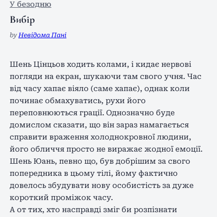
У безодню
Вибір
by
Невідома Пані
Шень Цінцьов ходить колами, і кидає нервові
погляди на екран, шукаючи там свого учня. Час
від часу хапає віяло (саме хапає), однак коли
починає обмахуватись, рухи його
переповнюються грації. Однозначно буде
домислом сказати, що він зараз намагається
справити враження холоднокровної людини,
його обличчя просто не виражає жодної емоції.
Шень Юань, певно що, був добрішим за свого
попередника в цьому тілі, йому фактично
довелось збудувати нову особистість за дуже
короткий проміжок часу.
А от тих, хто насправді зміг би розпізнати