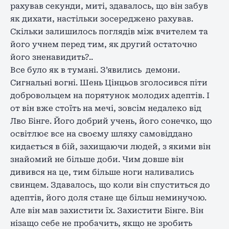
рахував секунди, миті, здавалось, що він забув
як дихати, настільки зосереджено рахував.
Скільки залишилось поглядів між вчителем та
його учнем перед тим, як другий остаточно
його зненавидить?..
Все було як в тумані. З’явились демони.
Сигнальні вогні. Шень Цінцьов зголосився піти
добровольцем на порятунок молодих адептів. І
от він вже стоїть на мечі, зовсім недалеко від
Лво Бінге. Його добрий учень, його сонечко, що
освітлює все на своєму шляху самовіддано
кидається в бій, захищаючи людей, з якими він
знайомий не більше доби. Чим довше він
дивився на це, тим більше ноги наливались
свинцем. Здавалось, що коли він спуститься до
адептів, його доля стане ще більш неминучою.
Але він мав захистити їх. Захистити Бінге. Він
нізащо себе не пробачить, якщо не зробить