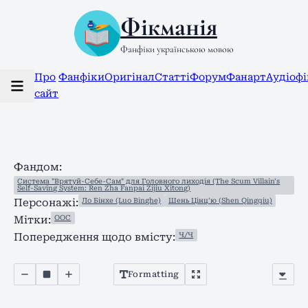
Фікманія
Фанфіки українською мовою
Про
Фанфіки
Оригінал
Статті
Форум
Фанарт
Аудіоф
сайт
Фандом:
Система "Врятуй-Себе-Сам" для Головного лиходія (The Scum Villain's
Self-Saving System: Ren Zha Fanpai Zijiu Xitong)
Ло Бінхе (Luo Binghe)
Шень Цінц'ю (Shen Qingqiu)
Персонажі:
ООС
Мітки:
Ч/Ч
Попередження щодо вмісту:
Formatting