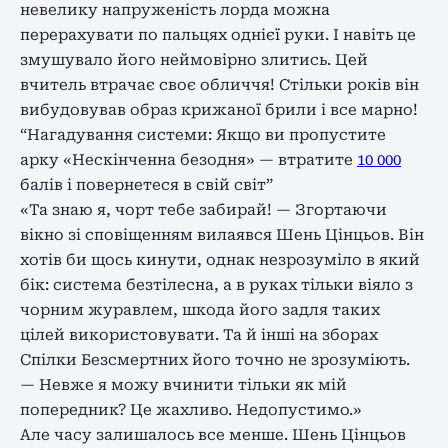
невелику напруженість лорда можна
перерахувати по пальцях однієї руки. І навіть це
змушувало його неймовірно злитись. Цей
вчитель втрачає своє обличчя! Стільки років він
вибудовував образ крижаної брили і все марно!
“Нагадування системи: Якщо ви пропустите
арку «Нескінченна безодня» — втратите
10 000
балів і повернетеся в свій світ”
«Та знаю я, чорт тебе забирай! — Згортаючи
вікно зі сповіщенням вилаявся Шень Цінцьов. Він
хотів би щось кинути, однак незрозуміло в який
бік: система безтілесна, а в руках тільки віяло з
чорним журавлем, шкода його задля таких
цілей використовувати. Та й інші на зборах
Спілки Безсмертних його точно не зрозуміють.
— Невже я можу вчинити тільки як мій
попередник? Це жахливо. Недопустимо.»
Але часу залишалось все менше. Шень Цінцьов