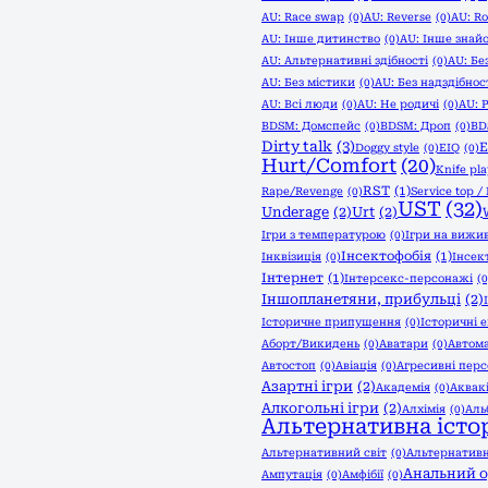
AU: Race swap
(0)
AU: Reverse
(0)
AU: Ro
AU: Інше дитинство
(0)
AU: Інше знай
AU: Альтернативні здібності
(0)
AU: Бе
AU: Без містики
(0)
AU: Без надздібнос
AU: Всі люди
(0)
AU: Не родичі
(0)
AU: 
BDSM: Домспейс
(0)
BDSM: Дроп
(0)
BD
Dirty talk
(3)
Doggy style
(0)
EIQ
(0)
Hurt/Comfort
(20)
Knife pla
RST
(1)
Rape/Revenge
(0)
Service top /
UST
(32)
Underage
(2)
Urt
(2)
Ігри з температурою
(0)
Ігри на вижи
Інсектофобія
(1)
Інквізиція
(0)
Інсек
Інтернет
(1)
Інтерсекс-персонажі
(0
Іншопланетяни, прибульці
(2)
Історичне припущення
(0)
Історичні 
Аборт/Викидень
(0)
Аватари
(0)
Автом
Автостоп
(0)
Авіація
(0)
Агресивні пер
Азартні ігри
(2)
Академія
(0)
Аквак
Алкогольні ігри
(2)
Алхімія
(0)
Аль
Альтернативна істор
Альтернативний світ
(0)
Альтернативн
Анальний 
Ампутація
(0)
Амфібії
(0)