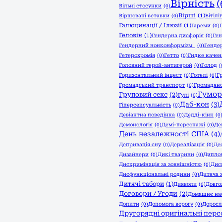
Вірність
(
Вільні стосунки
(0)
Вірші
(1)
Віршовані вставки
(0)
Вітілі
Галюцинації / Ілюзії
(1)
Гареми
(0)
Геловін
(1)
Гендерна дисфорія
(0)
Ген
Гендерний нонконформізм
(0)
Генде
Гетерохромія
(0)
Гетто
(0)
Гидке качен
Головний герой-антигерой
(0)
Голод
(
Горизонтальний інцест
(0)
Готелі
(0)
Г
Громадський транспорт
(0)
Громадянс
Гумор
Груповий секс
(2)
Гулі
(0)
Даб-кон
(3)
Гіперсексуальність
(0)
Девіантна поведінка
(0)
Дедді-кінк
(0
Демонологія
(0)
Демі-персонажі
(0)
Де
День незалежності США
(4)
Депривація сну
(0)
Дереалізація
(0)
Де
Дизайнери
(0)
Дикі тварини
(0)
Дипло
Дискримінація за зовнішністю
(0)
Дис
Дисфункціональні родини
(0)
Дитяча 
Дитячі табори
(1)
Дияволи
(0)
Довго
Договори / Угоди
(2)
Домашнє на
Допити
(0)
Допомога ворогу
(0)
Доросл
Другорядні оригінальні пер