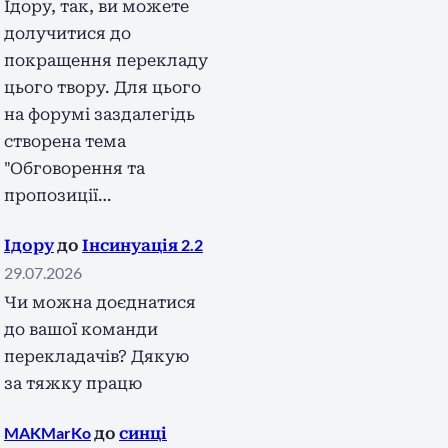
Ідору, так, ви можете
долучитися до
покращення перекладу
цього твору. Для цього
на форумі заздалегідь
створена тема
"Обговорення та
пропозиції…
Ідору
до
Інсинуація 2.2
29.07.2026
Чи можна доєднатися
до вашої команди
перекладачів? Дякую
за тяжку працю
MAKMarKo
до
синці