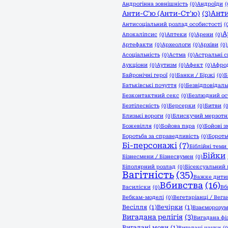
Андрогінна зовнішність
(0)
Андроїди
(
Анти
Анти-С'ю (Анти-Ст'ю)
(3)
Антисоціальний розлад особистості
(
А
Апокаліпсис
(0)
Аптеки
(0)
Арени
(0)
Артефакти
(0)
Археологи
(0)
Архіви
(0)
Асоціальність
(0)
Астма
(0)
Астральні с
Аукціони
(0)
Аутизм
(0)
Афект
(0)
Афро
Байронічні герої
(0)
Банки / Біржі
(0)
Б
Батьківські почуття
(0)
Безвідповідаль
Безконтактний секс
(0)
Безлюдний ос
Безтілесність
(0)
Берсерки
(0)
Битви
(
Близькі вороги
(0)
Блискучий мерзот
Божевілля
(0)
Бойова пара
(0)
Бойові з
Боротьба за справедливість
(0)
Бороть
Бі-персонажі
(7)
Біблійні теми
Бійки
Бізнесмени / Бізнесвумен
(0)
Біполярний розлад
(0)
Бісексуальний 
Вагітність
(35)
Важке дити
Вбивства
(16)
Василіски
(0)
Вб
Вебкам-моделі
(0)
Вегетаріанці / Вега
Весілля
(1)
Вечірки
(1)
Взаєморозум
Вигадана релігія
(3)
Вигадана фі
Вигадані мови
(1)
Вигадані науки
(0