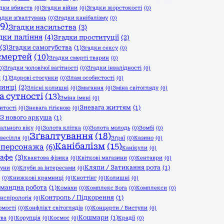
дки вбивств
(0)
Згадки війни
(0)
Згадки жорстокості
(0)
адки зґвалтувань
(0)
Згадки канібалізму
(0)
9)
Згадки насильства
(3)
дки паління
(4)
Згадки проституції
(2)
(3)
Згадки самогубства
(1)
Згадки сексу
(0)
смертей
(10)
Згадки смерті тварин
(0)
0)
Згадки чоловічої вагітності
(0)
Згадки інвалідності
(0)
и
(1)
Здорові стосунки
(0)
Злам особистості
(0)
чинці
(2)
Злісні колишні
(0)
Змагання
(0)
Зміна світогляду
(0)
а сутності
(13)
Зміна імені
(0)
Зневага життям
(1)
итості
(0)
Зневага гігієною
(0)
З нового аркуша
(1)
ального віку
(0)
Золота клітка
(0)
Золота молодь
(0)
Зомбі
(0)
Зґвалтування
(18)
 весілля
(0)
Зґраї
(0)
Казино
(0)
Канібалізм
(15)
 персонажа
(6)
Канікули
(0)
афе
(3)
Квантова фізика
(0)
Квіткові магазини
(0)
Кентаври
(0)
Кляпи / Затикання рота
(1)
уни
(0)
Клуби за інтересами
(0)
(0)
Книжкові крамниці
(0)
Кноттінг
(0)
Колишні
(0)
мандна робота
(1)
Комахи
(0)
Комплекс Бога
(0)
Комплекси
(0)
Контроль / Підкорення
(1)
нспірологія
(0)
омості
(0)
Конфлікт світоглядів
(0)
Концерти / Виступи
(0)
Кошмари
(1)
тва
(0)
Корупція
(0)
Космос
(0)
Крадії
(0)