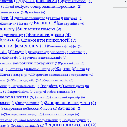
Друзі з привілеями
(3)
тинства
(1)
Друзі мимоволі
(0)
2
Дуже обдарований персонаж
(2)
(1)
Дуелі
(0)
вний зв'язок
(0)
Духокінез
(0)
Діти
(4)
Дітоненависництво
(0)
Егоїзм
(0)
Ейфорія
(0)
Екшн
(18)
)
Екологи / Біологи
(0)
Електрокінез
(0)
ангсту
(6)
Елементи гумору
(2)
Елементи драми
(4)
и детективу
(2)
істики
(9)
Елементи психології
(7)
менти фемслешу
(11)
Елементи флаффа
(0)
ків
(3)
Ельфи
(1)
Емоційна одержимість
(0)
Емпатія
(0)
(0)
Епілепсія
(0)
Еротична надстимуляція
(0)
Еротичні покарання
(1)
й масаж
(0)
Еротичні сни
(0)
Жаргон
(2)
рт
(0)
Естетика
(0)
Жаль / Шкода
(0)
Жахи
(0)
Життя в квартирі
(0)
Жорстоке поводження з тваринами
(0)
істи
(0)
Жіноча дружба
(0)
Заборона на магію
(0)
Заздрість
(1)
ання
(0)
Загублені світи
(0)
Закляті друзі
(0)
ть
(1)
Закриті міста
(0)
Закриті учбові заклади
(0)
Замах на життя
(2)
Замки
(0)
Замкнений простір
(0)
Заперечення почуттів
(3)
апахи
(1)
Заперечення
(1)
Затишок
(3)
Засоси/Укуси
(1)
(0)
Заручники
(0)
(0)
Захворювання серця
(0)
Захисники природи
(0)
ий секс
(0)
Зброя масового ураження
(0)
Зведені родичі
(0)
Згадки алкоголю
(12)
Згадки адикцій
(1)
цтво
(0)