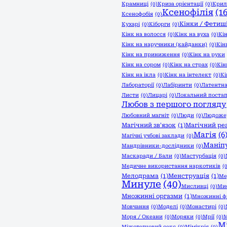
Крамниці
(0)
Криза орієнтації
(0)
Крил
Ксенофілія
(16
Ксенофобія
(0)
Кінки / Фетиш
Кухарі
(0)
Кіборги
(0)
Кінк на волосся
(0)
Кінк на вуха
(0)
Кі
Кінк на наручники (кайданки)
(0)
Кін
Кінк на приниження
(0)
Кінк на руки
Кінк на сором
(0)
Кінк на страх
(0)
Кін
Кінк на ікла
(0)
Кінк на інтелект
(0)
Кі
Лабораторії
(0)
Лабіринти
(0)
Латентна
Листи
(0)
Лицарі
(0)
Локальний постап
Любов з першого погляду
Любовний магніт
(0)
Люди
(0)
Людоже
Магічний зв'язок
(1)
Магічний ре
Магія
(6
Магічні учбові заклади
(0)
Маніпу
Мандрівники-дослідники
(0)
Маскаради / Бали
(0)
Мастурбація
(0)
Медичне використання наркотиків
(
Мелодрама
(1)
Менструація
(1)
Ме
Минуле
(40)
Мисливці
(0)
Мис
Множинні оргазми
(1)
Множинні ф
Мовчання
(0)
Моделі
(0)
Монастирі
(0)
Моря / Океани
(0)
Моряки
(0)
Мрії
(0)
М
М
Міжстегновий секс
(0)
Мімікрія
(0)