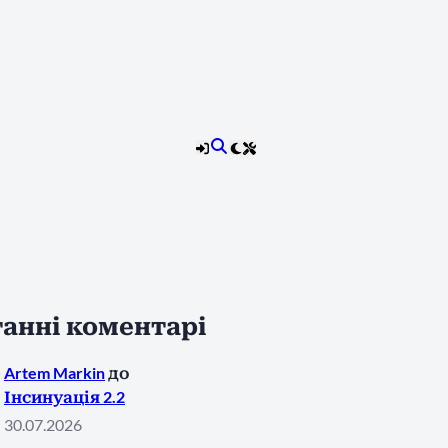
анні коментарі
Artem Markin
до
Інсинуація 2.2
30.07.2026