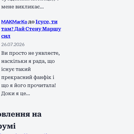
мене викликає…
MAKMarKo
до
Ісусе, ти
там? Дай Стену Маршу
сил
26.07.2026
Ви просто не уявляєте,
наскільки я рада, що
існує такий
прекрасний фанфік і
що я його прочитала!
Доки я це…
влення на
румі