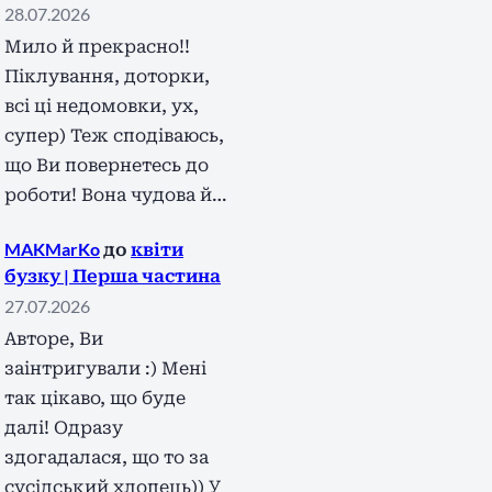
28.07.2026
Мило й прекрасно!!
Піклування, доторки,
всі ці недомовки, ух,
супер) Теж сподіваюсь,
що Ви повернетесь до
роботи! Вона чудова й…
MAKMarKo
до
квіти
бузку | Перша частина
27.07.2026
Авторе, Ви
заінтригували :) Мені
так цікаво, що буде
далі! Одразу
здогадалася, що то за
сусідський хлопець)) У