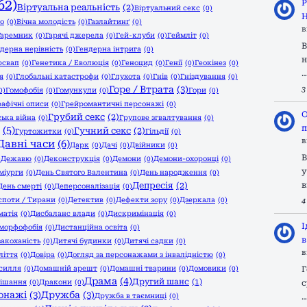
62)
Р
Віртуальна реальність
(2)
Віртуальний секс
(0)
Н
го
(0)
Вічна молодість
(0)
Газлайтинґ
(0)
в
Гаремник
(0)
Гарячі джерела
(0)
Гей-клуби
(0)
Геймліт
(0)
В
дерна нерівність
(0)
Гендерна інтрига
(0)
н
рсвап
(0)
Генетика / Еволюція
(0)
Геноцид
(0)
Генії
(0)
Геокінез
(0)
я
(0)
Глобальні катастрофи
(0)
Глухота
(0)
Гнів
(0)
Гніздування
(0)
Горе / Втрата
(3)
3
0)
Гомофобія
(0)
Гомункули
(0)
Гори
(0)
рафічні описи
(0)
Грейромантичні персонажі
(0)
О
Грубий секс
(2)
ька війна
(0)
Групове згвалтування
(0)
п
(5)
Гучний секс
(2)
Гуртожитки
(0)
Гільдії
(0)
в
Давні часи
(6)
Дарк
(0)
Дачі
(0)
Двійники
(0)
В
)
Дежавю
(0)
Деконструкція
(0)
Демони
(0)
Демони-охоронці
(0)
у
міурги
(0)
День Святого Валентина
(0)
День народження
(0)
Депресія
(2)
в
День смерті
(0)
Деперсоналізація
(0)
споти / Тирани
(0)
Детектив
(0)
Дефекти зору
(0)
Дзеркала
(0)
4
матія
(0)
Дисбаланс влади
(0)
Дискримінація
(0)
І
морфофобія
(0)
Дистанційна освіта
(0)
в
закоханість
(0)
Дитячі будинки
(0)
Дитячі садки
(0)
в
ліття
(0)
Довіра
(0)
Догляд за персонажами з інвалідністю
(0)
силля
(0)
Домашній арешт
(0)
Домашні тварини
(0)
Домовики
(0)
Г
Драма
(4)
Другий шанс
(1)
ішання
(0)
Дракони
(0)
с
сонажі
(3)
Дружба
(3)
Дружба в таємниці
(0)