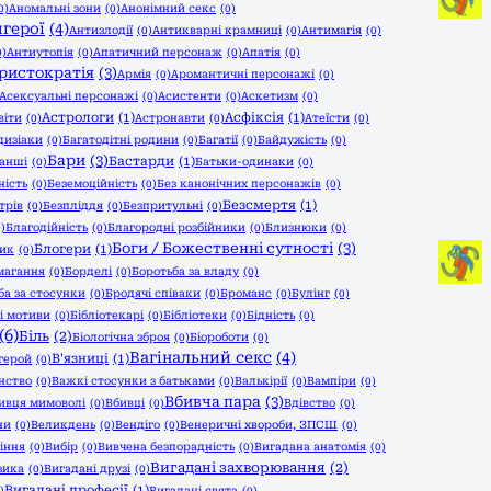
0)
Аномальні зони
(0)
Анонімний секс
(0)
герої
(4)
Антизлодії
(0)
Антикварні крамниці
(0)
Антимагія
(0)
0)
Антиутопія
(0)
Апатичний персонаж
(0)
Апатія
(0)
ристократія
(3)
Армія
(0)
Аромантичні персонажі
(0)
Асексуальні персонажі
(0)
Асистенти
(0)
Аскетизм
(0)
Астрологи
(1)
Асфіксія
(1)
віти
(0)
Астронавти
(0)
Атеїсти
(0)
дизіаки
(0)
Багатодітні родини
(0)
Багатії
(0)
Байдужість
(0)
Бари
(3)
Бастарди
(1)
анші
(0)
Батьки-одинаки
(0)
ність
(0)
Беземоційність
(0)
Без канонічних персонажів
(0)
Безсмертя
(1)
трів
(0)
Безпліддя
(0)
Безпритульні
(0)
0)
Благодійність
(0)
Благородні розбійники
(0)
Близнюки
(0)
Боги / Божественні сутності
(3)
Блогери
(1)
ник
(0)
магання
(0)
Борделі
(0)
Боротьба за владу
(0)
ба за стосунки
(0)
Бродячі співаки
(0)
Броманс
(0)
Булінг
(0)
 і мотиви
(0)
Бібліотекарі
(0)
Бібліотеки
(0)
Бідність
(0)
(6)
Біль
(2)
Біологічна зброя
(0)
Біороботи
(0)
Вагінальний секс
(4)
В'язниці
(1)
герой
(0)
нство
(0)
Важкі стосунки з батьками
(0)
Валькірії
(0)
Вампіри
(0)
Вбивча пара
(3)
ивця мимоволі
(0)
Вбивці
(0)
Вдівство
(0)
ни
(0)
Великдень
(0)
Вендіго
(0)
Венеричні хвороби, ЗПСШ
(0)
іння
(0)
Вибір
(0)
Вивчена безпорадність
(0)
Вигадана анатомія
(0)
Вигадані захворювання
(2)
зика
(0)
Вигадані друзі
(0)
Вигадані професії
(1)
)
Вигадані свята
(0)