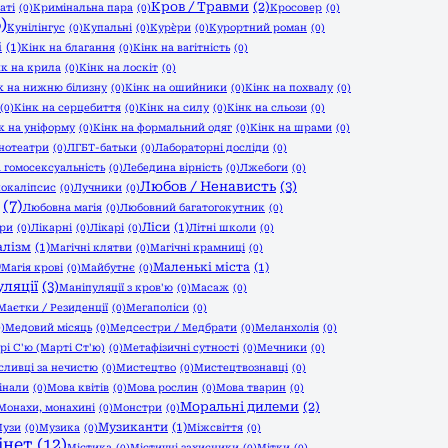
Кров / Травми
(2)
аті
(0)
Кримінальна пара
(0)
Кросовер
(0)
)
Кунілінгус
(0)
Купальні
(0)
Кур`єри
(0)
Курортний роман
(0)
і
(1)
Кінк на благання
(0)
Кінк на вагітність
(0)
нк на крила
(0)
Кінк на лоскіт
(0)
к на нижню білизну
(0)
Кінк на ошийники
(0)
Кінк на похвалу
(0)
(0)
Кінк на серцебиття
(0)
Кінк на силу
(0)
Кінк на сльози
(0)
к на уніформу
(0)
Кінк на формальний одяг
(0)
Кінк на шрами
(0)
нотеатри
(0)
ЛГБТ-батьки
(0)
Лабораторні досліди
(0)
 гомосексуальність
(0)
Лебедина вірність
(0)
Лжебоги
(0)
Любов / Ненависть
(3)
окаліпсис
(0)
Лучники
(0)
(7)
Любовна магія
(0)
Любовний багатогокутник
(0)
Ліси
(1)
ри
(0)
Лікарні
(0)
Лікарі
(0)
Літні школи
(0)
алізм
(1)
Магічні клятви
(0)
Магічні крамниці
(0)
)
Маленькі міста
(1)
Магія крові
(0)
Майбутнє
(0)
ляції
(3)
Маніпуляції з кров'ю
(0)
Масаж
(0)
Маєтки / Резиденції
(0)
Мегаполіси
(0)
0)
Медовий місяць
(0)
Медсестри / Медбрати
(0)
Меланхолія
(0)
рі С'ю (Марті Ст'ю)
(0)
Метафізичні сутності
(0)
Мечники
(0)
ливці за нечистю
(0)
Мистецтво
(0)
Мистецтвознавці
(0)
інали
(0)
Мова квітів
(0)
Мова рослин
(0)
Мова тварин
(0)
Моральні дилеми
(2)
Монахи, монахині
(0)
Монстри
(0)
Музиканти
(1)
узи
(0)
Музика
(0)
Міжсвіття
(0)
інет
(12)
Містика
(0)
Містичні захисники
(0)
Мітки
(0)