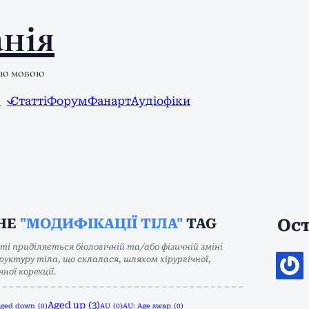
нія
ою мовою
л
Статті
Форум
Фанарт
Аудіофіки
THE
"МОДИФІКАЦІЇ ТІЛА"
TAG
Ост
ті приділяється біологічній та/або фізичній зміні
уктуру тіла, що склалася, шляхом хірургічної,
ної корекції.
Aged up
(3)
ged down
(0)
AU
(0)
AU: Age swap
(0)