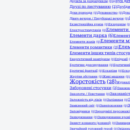
Друзі ди
Дружба за розрахунком
(0)
Друзі по листуванню
(2)
Друїди
Духи природи
(0)
Духовенство
(0)
Духо
Дівич-вечори / Парубоцькі вечори
(0)
Екзистенційна криза
(0)
Екзорцизм
(0
Елементи 
Електростимуляція
(0)
Елементи дарка
(6)
Елемент
Елементи м
Елементи жахів
(0)
Еле
Елементи романтики
(2)
Елементи інших типів стосун
Енергетичний вампіризм
(0)
Епідемії
Еротичне дресирування
(0)
Еротични
Еротичні фантазії
(0)
Ескапізм
(0)
Еско
Жертви обставин
(0)
Живі машини
(0)
Жорстокість
(28)
Журнал
Заборонені стосунки
(2)
Завоюв
Закоханіс
Заколоти / Повстання
(0)
Залежність від ліків
(0)
Залізниця
(0)
З
Замкнений світ
(0)
Занепокоєння
(0)
Заповідники
(0)
Зарозумілі персонажі
Захворювання
(0)
Захворювання крові
Захист коханого (коханої)
(0)
Захищен
Звичайний головний герой
(0)
Звідни