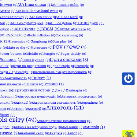
AU: Інша епоха
(1)
le swap
(0)
AU: Інша країна
(0)
омство
(0)
AU: Інший сімейний стан
(0)
з апокаліпсису
(0)
AU: Без війни
(0)
AU: Без магії
(0)
тей
(0)
AU: Без супергероїв
(0)
AU: Все добре
(0)
AU: Всі друзі
(0)
BDSM
(2)
AU: Школа
(1)
Родичі
(0)
BDSM: Aftercare
(0)
SM: Сабспейс
(0)
Body inflation
(0)
Cockwarming
(0)
ER
(1)
Frenemies
(0)
Gangbang
(0)
Gun play
(0)
POV
(7)
PWP
(4)
y
(0)
Mate or die
(0)
Moresome
(0)
 Power bottom
(0)
Sickfic
(0)
Songfic
(0)
Sugar daddy
(0)
Ігри з сосками
(3)
Womance
(1)
Івана Купала
(0)
вання
(0)
Ігри на роздягання
(0)
Ідеалізація
(0)
Ізоляція
(0)
тоїди / Арахноїди
(0)
Інсценована смерть персонажа
(0)
Інцест
(1)
)
Інфантильність
(0)
Істинні
(1)
Інші планети
(0)
Іспити
(0)
Ієрархічний устрій
(1)
епохи
(0)
Їжа / Кулінарія
(0)
айстерні
(0)
Авторська пунктуація
(0)
Авторські неологізми
(0)
сонажі
(0)
Адикції
(0)
Адреналінова залежність
(0)
Аерокінез
(0)
Алкоголь
(21)
інез
(0)
Актори
(0)
Алергії
(0)
бінізм
(0)
ія світу
(49)
Альтернативне розмноження
(0)
Амнезія
(1)
і долі
(0)
Алюзія на історичні події
(0)
Амазонки
(0)
оргазм
(2)
Анальний секс
(0)
Анархія
(0)
Ангст
(0)