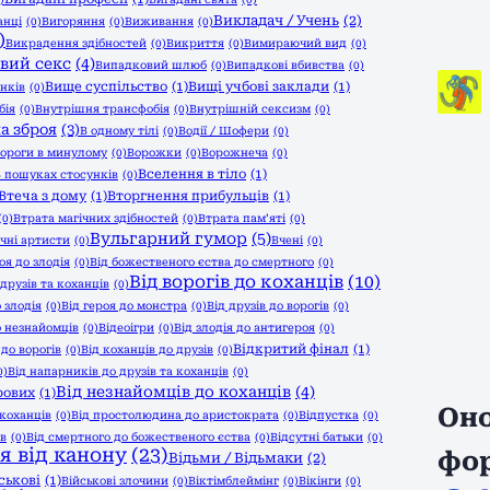
Викладач / Учень
(2)
анці
(0)
Вигоряння
(0)
Виживання
(0)
)
Викрадення здібностей
(0)
Викриття
(0)
Вимираючий вид
(0)
вий секс
(4)
Випадковий шлюб
(0)
Випадкові вбивства
(0)
Вище суспільство
(1)
Вищі учбові заклади
(1)
унків
(0)
бія
(0)
Внутрішня трансфобія
(0)
Внутрішній сексизм
(0)
а зброя
(3)
В одному тілі
(0)
Водії / Шофери
(0)
ороги в минулому
(0)
Ворожки
(0)
Ворожнеча
(0)
Вселення в тіло
(1)
 пошуках стосунків
(0)
Втеча з дому
(1)
Вторгнення прибульців
(1)
(0)
Втрата магічних здібностей
(0)
Втрата пам’яті
(0)
Вульгарний гумор
(5)
чні артисти
(0)
Вчені
(0)
оя до злодія
(0)
Від божественого єства до смертного
(0)
Від ворогів до коханців
(10)
 друзів та коханців
(0)
о злодія
(0)
Від героя до монстра
(0)
Від друзів до ворогів
(0)
о незнайомців
(0)
Відеоігри
(0)
Від злодія до антигероя
(0)
Відкритий фінал
(1)
 до ворогів
(0)
Від коханців до друзів
(0)
0)
Від напарників до друзів та коханців
(0)
Від незнайомців до коханців
(4)
рових
(1)
Оно
коханців
(0)
Від простолюдина до аристократа
(0)
Відпустка
(0)
ів
(0)
Від смертного до божественого єства
(0)
Відсутні батьки
(0)
я від канону
(23)
фо
Відьми / Відьмаки
(2)
ськові
(1)
Військові злочини
(0)
Віктімблеймінг
(0)
Вікінги
(0)