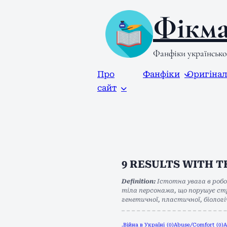
Фікма
Фанфіки українськ
Про
Фанфіки
Оригіна
сайт
9
RESULTS WITH 
Definition:
Істотна увага в робо
тіла персонажа, що порушує стр
генетичної, пластичної, біологіч
.Війна в Україні
(0)
Abuse/Comfort
(0)
A