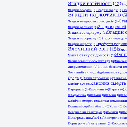
Згадки вагітності
(12)
Зга
Згадки зоофілії
(0)
Згадки зради
(0)
Зг
Згадки наркотиків
(2
Зга
Згадки нездорових стосунків
(0)
Згадки релігії
Згадки расизму
(0)
Згадки 
Згадки селфхарму
(1)
Згадки тероризму
(0)
Згадки тортур
(
Здобуття родин
Згадки інцесту
(0)
Злочинний світ
(15)
Зло
Змін
Зміна стану свідомості
(1)
Зміни зовнішнього вигляду
(0)
Знамен
Знерухомлення
(0)
Зниклі безвісти
(0)
Зовнішній вигляд відрізняється від ре
Зрада
(1)
Зрілі персонажі
(0)
Зірване
Канонна смерть
Камінг-аут
(0)
К
Кар'єризм
(0)
Карантин
(0)
Карма
(0)
Кладовища
(0)
Клани
(0)
Клони
(0)
Кло
Клінічна смерть
(0)
Клітки
(0)
Книжки
Ко
Колишні серійні вбивці
(0)
Кома
(0)
Комунальні квартири
(0)
Коміки
(0)
Ко
Контроль пам'яті
(1)
Контроль свід
Коригуюче зґвалтування
(0)
Королівс