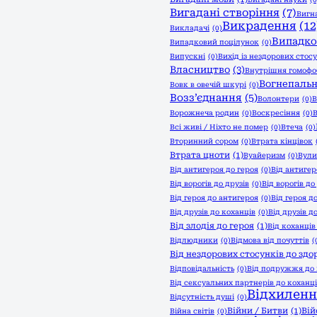
Вигадані створіння
(7)
Вигн
Викрадення
(12
Викладачі
(0)
Випадко
Випадковий поцілунок
(0)
Випускні
(0)
Вихід із нездорових стос
Власництво
(3)
Внутрішня гомофо
Вогнепальн
Вовк в овечій шкурі
(0)
Возз’єднання
(5)
Волонтери
(0)
В
Ворожнеча родин
(0)
Воскресіння
(0)
В
Всі живі / Ніхто не помер
(0)
Втеча
(0)
Вторинний сором
(0)
Втрата кінцівок
Втрата цноти
(1)
Вуайеризм
(0)
Вули
Від антигероя до героя
(0)
Від антигер
Від ворогів до друзів
(0)
Від ворогів до
Від героя до антигероя
(0)
Від героя д
Від друзів до коханців
(0)
Від друзів д
Від злодія до героя
(1)
Від коханців
Відлюдники
(0)
Відмова від почуттів
(
Від нездорових стосунків до здо
Відповідальність
(0)
Від подружжя до 
Від сексуальних партнерів до коханц
Відхиленн
Відсутність душі
(0)
Війни / Битви
(1)
Вій
Війна світів
(0)