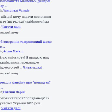
ізноманіття Мангекьо (фендом
ар …
ід
Vampir123 Vampir
 цій ідеї хочу надати посилання
а 49 (на 19.07.26) здібностей дл
…
Читати далі
 тижні тому
бговорення та пропозиції щодо
е …
ід
Artem Markin
ітаю спільноту! Я працюю над
країнським перекладом
ідомого веб …
Читати далі
 тижні тому
дея для фанфіку про "попадуна"
 …
ід
Євгеній Ларін
оловний герой "попаданець" із
учасної України 2026 рок
…
Читати далі