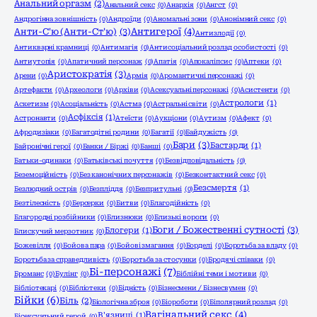
Анальний оргазм
(2)
Анальний секс
(0)
Анархія
(0)
Ангст
(0)
Андрогінна зовнішність
(0)
Андроїди
(0)
Аномальні зони
(0)
Анонімний секс
(0)
Анти-С'ю (Анти-Ст'ю)
(3)
Антигерої
(4)
Антизлодії
(0)
Антикварні крамниці
(0)
Антимагія
(0)
Антисоціальний розлад особистості
(0)
Антиутопія
(0)
Апатичний персонаж
(0)
Апатія
(0)
Апокаліпсис
(0)
Аптеки
(0)
Аристократія
(3)
Арени
(0)
Армія
(0)
Аромантичні персонажі
(0)
Артефакти
(0)
Археологи
(0)
Архіви
(0)
Асексуальні персонажі
(0)
Асистенти
(0)
Астрологи
(1)
Аскетизм
(0)
Асоціальність
(0)
Астма
(0)
Астральні світи
(0)
Асфіксія
(1)
Астронавти
(0)
Атеїсти
(0)
Аукціони
(0)
Аутизм
(0)
Афект
(0)
Афродизіаки
(0)
Багатодітні родини
(0)
Багатії
(0)
Байдужість
(0)
Бари
(3)
Бастарди
(1)
Байронічні герої
(0)
Банки / Біржі
(0)
Банші
(0)
Батьки-одинаки
(0)
Батьківські почуття
(0)
Безвідповідальність
(0)
Беземоційність
(0)
Без канонічних персонажів
(0)
Безконтактний секс
(0)
Безсмертя
(1)
Безлюдний острів
(0)
Безпліддя
(0)
Безпритульні
(0)
Безтілесність
(0)
Берсерки
(0)
Битви
(0)
Благодійність
(0)
Благородні розбійники
(0)
Близнюки
(0)
Близькі вороги
(0)
Боги / Божественні сутності
(3)
Блогери
(1)
Блискучий мерзотник
(0)
Божевілля
(0)
Бойова пара
(0)
Бойові змагання
(0)
Борделі
(0)
Боротьба за владу
(0)
Боротьба за справедливість
(0)
Боротьба за стосунки
(0)
Бродячі співаки
(0)
Бі-персонажі
(7)
Броманс
(0)
Булінг
(0)
Біблійні теми і мотиви
(0)
Бібліотекарі
(0)
Бібліотеки
(0)
Бідність
(0)
Бізнесмени / Бізнесвумен
(0)
Бійки
(6)
Біль
(2)
Біологічна зброя
(0)
Біороботи
(0)
Біполярний розлад
(0)
Вагінальний секс
(4)
В'язниці
(1)
Бісексуальний герой
(0)