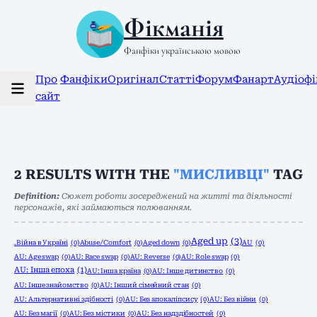
Фікманія
Фанфіки українською мовою
Про
Фанфіки
Оригінал
Статті
Форум
Фанарт
Аудіоф
сайт
2
RESULTS WITH THE
"МИСЛИВЦІ"
TAG
Definition:
Сюжет роботи зосереджений на житті та діяльності
персонажів, які займаються полюванням.
Aged up
(3)
.Війна в Україні
(0)
Abuse/Comfort
(0)
Aged down
(0)
AU
(0)
AU: Age swap
(0)
AU: Race swap
(0)
AU: Reverse
(0)
AU: Role swap
(0)
AU: Інша епоха
(1)
AU: Інша країна
(0)
AU: Інше дитинство
(0)
AU: Інше знайомство
(0)
AU: Інший сімейний стан
(0)
AU: Альтернативні здібності
(0)
AU: Без апокаліпсису
(0)
AU: Без війни
(0)
AU: Без магії
(0)
AU: Без містики
(0)
AU: Без надздібностей
(0)