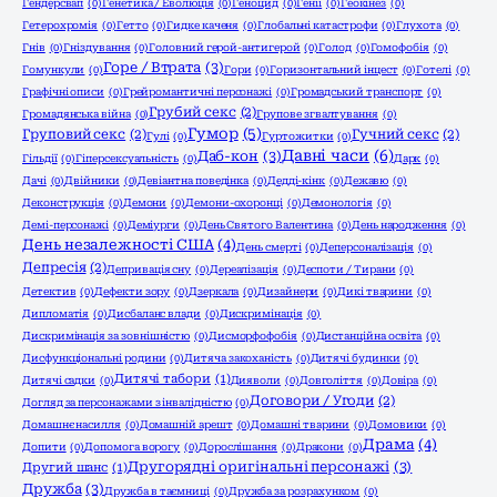
Гендерсвап
(0)
Генетика / Еволюція
(0)
Геноцид
(0)
Генії
(0)
Геокінез
(0)
Гетерохромія
(0)
Гетто
(0)
Гидке каченя
(0)
Глобальні катастрофи
(0)
Глухота
(0)
Гнів
(0)
Гніздування
(0)
Головний герой-антигерой
(0)
Голод
(0)
Гомофобія
(0)
Горе / Втрата
(3)
Гомункули
(0)
Гори
(0)
Горизонтальний інцест
(0)
Готелі
(0)
Графічні описи
(0)
Грейромантичні персонажі
(0)
Громадський транспорт
(0)
Грубий секс
(2)
Громадянська війна
(0)
Групове згвалтування
(0)
Гумор
(5)
Груповий секс
(2)
Гучний секс
(2)
Гулі
(0)
Гуртожитки
(0)
Давні часи
(6)
Даб-кон
(3)
Гільдії
(0)
Гіперсексуальність
(0)
Дарк
(0)
Дачі
(0)
Двійники
(0)
Девіантна поведінка
(0)
Дедді-кінк
(0)
Дежавю
(0)
Деконструкція
(0)
Демони
(0)
Демони-охоронці
(0)
Демонологія
(0)
Демі-персонажі
(0)
Деміурги
(0)
День Святого Валентина
(0)
День народження
(0)
День незалежності США
(4)
День смерті
(0)
Деперсоналізація
(0)
Депресія
(2)
Депривація сну
(0)
Дереалізація
(0)
Деспоти / Тирани
(0)
Детектив
(0)
Дефекти зору
(0)
Дзеркала
(0)
Дизайнери
(0)
Дикі тварини
(0)
Дипломатія
(0)
Дисбаланс влади
(0)
Дискримінація
(0)
Дискримінація за зовнішністю
(0)
Дисморфофобія
(0)
Дистанційна освіта
(0)
Дисфункціональні родини
(0)
Дитяча закоханість
(0)
Дитячі будинки
(0)
Дитячі табори
(1)
Дитячі садки
(0)
Дияволи
(0)
Довголіття
(0)
Довіра
(0)
Договори / Угоди
(2)
Догляд за персонажами з інвалідністю
(0)
Домашнє насилля
(0)
Домашній арешт
(0)
Домашні тварини
(0)
Домовики
(0)
Драма
(4)
Допити
(0)
Допомога ворогу
(0)
Дорослішання
(0)
Дракони
(0)
Другорядні оригінальні персонажі
(3)
Другий шанс
(1)
Дружба
(3)
Дружба в таємниці
(0)
Дружба за розрахунком
(0)