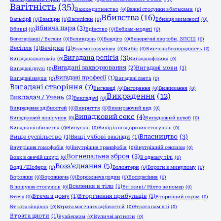
Вагітність
(35)
Важке дитинство
(0)
Важкі стосунки з батьками
(0)
Вбивства
(16)
Валькірії
(0)
Вампіри
(0)
Василіски
(0)
Вбивця мимоволі
(0)
Вбивча пара
(3)
Вбивці
(0)
Вдівство
(0)
Вебкам-моделі
(0)
Вегетаріанці / Вегани
(0)
Великдень
(0)
Вендіго
(0)
Венеричні хвороби, ЗПСШ
(0)
Весілля
(1)
Вечірки
(1)
Взаєморозуміння
(0)
Вибір
(0)
Вивчена безпорадність
(0)
Вигадана релігія
(3)
Вигадана анатомія
(0)
Вигадана фізика
(0)
Вигадані захворювання
(2)
Вигадані мови
(1)
Вигадані друзі
(0)
Вигадані професії
(1)
Вигадані науки
(0)
Вигадані свята
(0)
Вигадані створіння
(7)
Вигнанці
(0)
Вигоряння
(0)
Виживання
(0)
Викрадення
(12)
Викладач / Учень
(2)
Викладачі
(0)
Викрадення здібностей
(0)
Викриття
(0)
Вимираючий вид
(0)
Випадковий секс
(4)
Випадковий поцілунок
(0)
Випадковий шлюб
(0)
Випадкові вбивства
(0)
Випускні
(0)
Вихід із нездорових стосунків
(0)
Власництво
(3)
Вище суспільство
(1)
Вищі учбові заклади
(1)
Внутрішня гомофобія
(0)
Внутрішня трансфобія
(0)
Внутрішній сексизм
(0)
Вогнепальна зброя
(3)
Вовк в овечій шкурі
(0)
В одному тілі
(0)
Возз’єднання
(5)
Водії / Шофери
(0)
Волонтери
(0)
Вороги в минулому
(0)
Ворожки
(0)
Ворожнеча
(0)
Ворожнеча родин
(0)
Воскресіння
(0)
Вселення в тіло
(1)
В пошуках стосунків
(0)
Всі живі / Ніхто не помер
(0)
Втеча з дому
(1)
Вторгнення прибульців
(1)
Втеча
(0)
Вторинний сором
(0)
Втрата кінцівок
(0)
Втрата магічних здібностей
(0)
Втрата пам’яті
(0)
Втрата цноти
(1)
Вуайеризм
(0)
Вуличні артисти
(0)