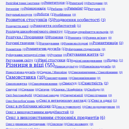
Репетитори
(1)
Релігійні теми і мотиви
(0)
Репетиції
(0)
Ресторани
(0)
Риммінг
(2)
Реінкарнація
(1)
Ретеллінг
(0)
Рибалка
(0)
Ритуали
(0)
Роботи
(1)
Ритуальні послуги
(0)
Розбійники
(0)
Розвиток стосунків
(5)
Роздвоєння особистості
(3)
Розкриття особистостей
(1)
Розкриття магії
(0)
Розлади шизофренічного спектру
(1)
Розлад сприйняття кольорів
(0)
Розлука / Прощання
(2)
Розмови
(1)
Розплата
(0)
Розрив зв'язку
(0)
Романтизація
(2)
Розумні тварини
(1)
Розчарування
(0)
Роман на стороні
(0)
Романтична дружба
(1)
Романтика
(0)
Руйнування стереотипів
(0)
Рятування життя
(2)
Руйнування четвертої стіни
(0)
Русалки
(0)
Рівні стосунки
(2)
Рятування світу
(1)
Різдво
(1)
Рідкісні захворювання
(0)
Різниця в віці
(55)
Різниця культур
(0)
Різновікова дружба
(0)
Різностатева дружба
(0)
Садизм / Мазохізм
(0)
Самовизначення / Самопізнання
(0)
Самовставка
(10)
Самокатування
(0)
Самонавіювання
(0)
Самотність
(2)
Самосуд
(1)
Самопожертва
(0)
Самоприниження
(0)
Самураї
(0)
Сарказм
(0)
Сатири
(0)
Сварки / Конфлікти
(0)
Свобода
(0)
Світ без гомофобії
(0)
Світські заходи
(0)
Секретні місії
(0)
Секс-іграшки
(0)
Секс в нетверезому вигляді
(1)
Секс в одязі
(1)
Секс без зобов’язань
(0)
Секс в публічних місцях
(2)
Секс в транспорті
(0)
Секс за розрахунком
(0)
Секс з використанням надздібностей
(1)
Секс з використанням сторонніх предметів
(6)
Секс з уявними партнерами
(0)
Сексизм
(0)
Секс на камеру
(0)