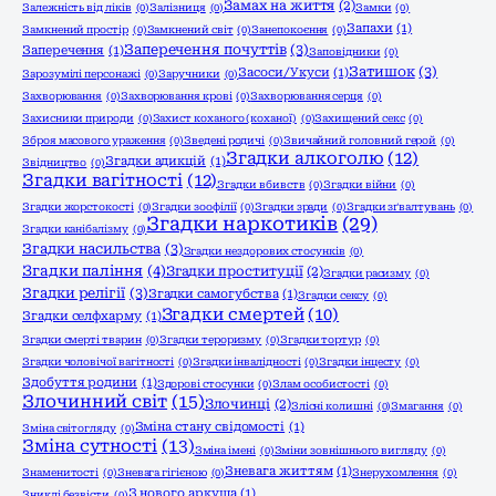
Замах на життя
(2)
Залежність від ліків
(0)
Залізниця
(0)
Замки
(0)
Запахи
(1)
Замкнений простір
(0)
Замкнений світ
(0)
Занепокоєння
(0)
Заперечення почуттів
(3)
Заперечення
(1)
Заповідники
(0)
Затишок
(3)
Засоси/Укуси
(1)
Зарозумілі персонажі
(0)
Заручники
(0)
Захворювання
(0)
Захворювання крові
(0)
Захворювання серця
(0)
Захисники природи
(0)
Захист коханого (коханої)
(0)
Захищений секс
(0)
Зброя масового ураження
(0)
Зведені родичі
(0)
Звичайний головний герой
(0)
Згадки алкоголю
(12)
Згадки адикцій
(1)
Звідництво
(0)
Згадки вагітності
(12)
Згадки вбивств
(0)
Згадки війни
(0)
Згадки жорстокості
(0)
Згадки зоофілії
(0)
Згадки зради
(0)
Згадки зґвалтувань
(0)
Згадки наркотиків
(29)
Згадки канібалізму
(0)
Згадки насильства
(3)
Згадки нездорових стосунків
(0)
Згадки паління
(4)
Згадки проституції
(2)
Згадки расизму
(0)
Згадки релігії
(3)
Згадки самогубства
(1)
Згадки сексу
(0)
Згадки смертей
(10)
Згадки селфхарму
(1)
Згадки смерті тварин
(0)
Згадки тероризму
(0)
Згадки тортур
(0)
Згадки чоловічої вагітності
(0)
Згадки інвалідності
(0)
Згадки інцесту
(0)
Здобуття родини
(1)
Здорові стосунки
(0)
Злам особистості
(0)
Злочинний світ
(15)
Злочинці
(2)
Злісні колишні
(0)
Змагання
(0)
Зміна стану свідомості
(1)
Зміна світогляду
(0)
Зміна сутності
(13)
Зміна імені
(0)
Зміни зовнішнього вигляду
(0)
Зневага життям
(1)
Знаменитості
(0)
Зневага гігієною
(0)
Знерухомлення
(0)
З нового аркуша
(1)
Зниклі безвісти
(0)