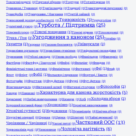
Токсичні родичі
(0)
Торговці зброєю
(0)
Тортури
(0)
Тоталітаризм
(0)
Травники / Травниці
(0)
Трагікомедія
(0)
Традиції
(0)
Трансгендерні персонажі
(0)
Трансфобія
(0)
Тренування / Навчання
(0)
Третій зайвий
(0)
Тривожність
(3)
Тривожний розлад особистості
(0)
Трудоголізм
(0)
Турбота / Підтримка
(25)
Туалетний гумор
(0)
Тілесні покарання
(1)
Тілесний горор
(0)
Тілесні рідини
(0)
Тілоохоронці
(0)
Узгодження з каноном
(25)
Тічка / Гон
(2)
Україна
(0)
Укриття
(2)
Універсали
(2)
Укрреал
(0)
Умовне безсмертя
(0)
Управління оргазмом
(0)
Управління стихіями
(0)
Усвідомлені сновидіння
(0)
Утримання
(0)
Учбові заклади
(0)
Уявна свобода
(0)
Фамільяри
(0)
Фансервіс
(0)
Фастберн
(0)
Фастфуд / Закусочні
(0)
Фейрі
(0)
Фельчінг
(0)
Фемдом
(0)
Феї
(1)
Феміністські теми і мотиви
(0)
Фемінітиви
(0)
Фестивалі
(0)
Флаф
(0)
Фобії
(1)
Флот
(0)
Флірт
(0)
Фольклор і перекази
(0)
Фортеці / Башти
(0)
Фотографи
(0)
Фроттаж
(0)
Фуд-фетиш
(0)
Фуррі
(0)
Фут-фетиш
(0)
Філософія
(2)
Фізична надсила
(0)
Фіктивний шлюб
(0)
Фіктивні стосунки
(0)
Характерна для канона жорстокість
(5)
Хакери
(0)
Ханахакі
(0)
Холодна зброя
(2)
Харасмент
(0)
Хибні звинувачення
(0)
Химери
(0)
Хобі
(0)
Хронокінез
(1)
Хороший поганий фінал
(0)
Хронічні захворювання
(0)
Хтонічні сутності
(2)
Художники
(1)
Хуманізація
(0)
Хімічна зброя
(0)
Хірургічні операції
(0)
Церкви
(0)
Цирки
(0)
Цілителі
(0)
Чайні церемонії
(0)
Частковий ООС
(13)
Чарівники / Чарівниці
(1)
Часові петлі
(0)
Чоловіча вагітність
(6)
Червона лінія долі
(0)
Чиновники
(0)
Чоловіча дружба
(0)
Чоловіче грудне вигодовування
(0)
Чорна мораль
(0)