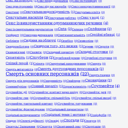
Секс на природі
(1)
Секс перед дзеркалом
(0)
Секс по телефону
(0)
Секс при сторонніх
(0)
Секс під час хвороби
(0)
Секс с використанням магії
(0)
Сексуальна недосвідченість
(1)
Секстинг
(0)
Сексуальна освіта
(0)
Сексуальне насилля
(2)
Секс у воді
(1)
Сексуальне рабство
(0)
Секс із використанням одурманюючих речовин
(4)
Села
(2)
Селфхарм
(2)
Секс із смертельним результатом
(0)
Селища
(0)
Серійні вбивці
(1)
Селфцест
(0)
Сенсорна депривація
(0)
Сентиментальність
(0)
Сидіння на обличчі
(1)
Сиблінги
(0)
Симбіоз
(0)
Символізм
(0)
Синдром того, хто вижив
(1)
Синдром Котара
(0)
Сирени
(0)
Сироти
(0)
Складні стосунки
(1)
Скажені вчені
(0)
Скелети
(0)
Складний характер
(0)
Слоуберн
(2)
Скритність
(1)
Службовий роман
(0)
Службові стосунки
(0)
Сліпий герой
(1)
Сліпота
(0)
Смертельні захворювання
(0)
Смерть
(0)
Смерть другорядних персонажів
(2)
Смерть антагоніста
(0)
Смерть основних персонажів
(22)
Смерть тварин
(0)
Сновидіння
(2)
Смерть усіх персонажів
(0)
Смиренність
(0)
Снайпери
(0)
Соулмейти
(4)
Сонний параліч
(1)
Сомнамбулізм
(0)
Сором'язливість
(0)
Соулмейти: дії
(0)
Соулмейти: контакт через шкіру
(0)
Соулмейти: речі
(0)
Соулмейти: сни
(0)
Соулмейти: спільний біль
(0)
Соулмейти: спільні емоції
(0)
Соулмейти: тактильний контакт
(0)
Соулмейти: татуювання
(0)
Соулмейти: фізичні прояви
(0)
Соціальний паразитизм
(0)
Соціальні теми і мотиви
(1)
Соціальні експерименти
(0)
Соціофобія
(0)
Спогади
(2)
Спадок
(0)
Сплячі здібності
(0)
Сповіді
(0)
Спокуса
(0)
Спокуса / Залицяння
(0)
Спокута
(0)
Спонтанний секс
(0)
Спортзали
(0)