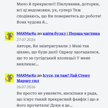
Мило й прекрасно!! Піклування, доторки,
всі ці недомовки, ух, супер) Теж
сподіваюсь, що Ви повернетесь до роботи!
Вона чудова й…
MAKMarKo
до
квіти бузку | Перша частина
27.07.2026
Авторе, Ви заінтригували :) Мені так
цікаво, що буде далі! Одразу здогадалася,
що то за сусідський хлопець)) У мене
викликає…
MAKMarKo
до
Ісусе, ти там? Дай Стену
Маршу сил
26.07.2026
Ви просто не уявляєте, наскільки я рада,
що існує такий прекрасний фанфік і що я
його прочитала! Доки я це…