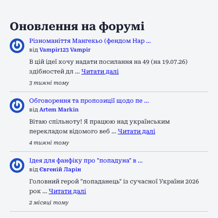
Оновлення на форумі
Різноманіття Мангекьо (фендом Нар …
від
Vampir123 Vampir
В цій ідеї хочу надати посилання на 49 (на 19.07.26)
здібностей дл …
Читати далі
3 тижні тому
Обговорення та пропозиції щодо пе …
від
Artem Markin
Вітаю спільноту! Я працюю над українським
перекладом відомого веб …
Читати далі
4 тижні тому
Ідея для фанфіку про "попадуна" в …
від
Євгеній Ларін
Головний герой "попаданець" із сучасної України 2026
рок …
Читати далі
2 місяці тому