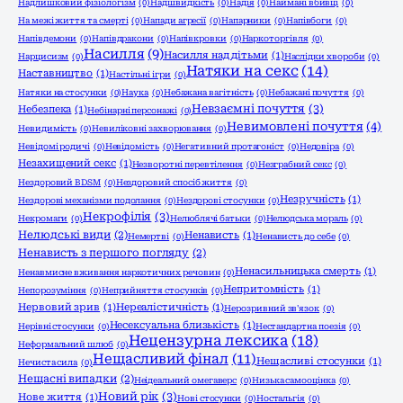
Надлишковий фізіологізм
(0)
Надшвидкість
(0)
Надія
(0)
Наймані вбивці
(0)
На межі життя та смерті
(0)
Напади агресії
(0)
Напарники
(0)
Напівбоги
(0)
Напівдемони
(0)
Напівдракони
(0)
Напівкровки
(0)
Наркоторгівля
(0)
Насилля
(9)
Насилля над дітьми
(1)
Нарцисизм
(0)
Наслідки хвороби
(0)
Натяки на секс
(14)
Наставництво
(1)
Настільні ігри
(0)
Натяки на стосунки
(0)
Наука
(0)
Небажана вагітність
(0)
Небажані почуття
(0)
Невзаємні почуття
(3)
Небезпека
(1)
Небінарні персонажі
(0)
Невимовлені почуття
(4)
Невидимість
(0)
Невиліковні захворювання
(0)
Невідомі родичі
(0)
Невідомість
(0)
Негативний протагоніст
(0)
Недовіра
(0)
Незахищений секс
(1)
Незворотні перевтілення
(0)
Незграбний секс
(0)
Нездоровий BDSM
(0)
Нездоровий спосіб життя
(0)
Незручність
(1)
Нездорові механізми подолання
(0)
Нездорові стосунки
(0)
Некрофілія
(3)
Некромаги
(0)
Нелюблячі батьки
(0)
Нелюдська мораль
(0)
Нелюдські види
(2)
Ненависть
(1)
Немертві
(0)
Ненависть до себе
(0)
Ненависть з першого погляду
(2)
Ненасильницька смерть
(1)
Ненавмисне вживання наркотичних речовин
(0)
Непритомність
(1)
Непорозуміння
(0)
Неприйняття стосунків
(0)
Нервовий зрив
(1)
Нереалістичність
(1)
Нерозривний зв'язок
(0)
Несексуальна близькість
(1)
Нерівні стосунки
(0)
Нестандартна поезія
(0)
Нецензурна лексика
(18)
Неформальний шлюб
(0)
Нещасливий фінал
(11)
Нещасливі стосунки
(1)
Нечиста сила
(0)
Нещасні випадки
(2)
Неідеальний омегаверс
(0)
Низька самооцінка
(0)
Новий рік
(3)
Нове життя
(1)
Нові стосунки
(0)
Ностальгія
(0)