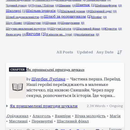
Шантаж
(1)
Чорний гумор
(0)
Чутки / Плітки
(0)
Шамани
(0)
Шейпшифтери
(0)
Школярі
(1)
Шкільна ієрархія
(1)
Шкільний роман
(0)
Шкіряний одяг
(0)
Шлюб за розрахунком
(2)
Шлюб за домовленістю
(0)
Шопінг
(0)
Шоу-бізнес
(0)
Шпигуни
(0)
Шрами
(0)
Шрамування
(0)
Штучно викликані почуття
(0)
Штучні істоти
(0)
Щасливий фінал
(0)
Юристи
(0)
Янголи
(3)
Явна згода
(0)
Я ніколи не... (гра)
(0)
поліціянтки
(0)
All Posts
Updated
Any Date
Як пришмелені пригоди шукали
CHAPTER
by
Щербак Лусіана
—
Частина перша. Переїзд.
Наші героїні переїжджають в маленьке
містечко, під назвою Саншайн. Через пару
секунд, розпочнеться їх історія. Їде чорна
машина Mersedes а за нею BMW, вони
Як пришмелені пригоди шукали
2,3 K
Words
Ongoing
•
об'їжджають інші машини, які зустрічаються
їм на шляху. За мерсом сиділа старша сестра
.Оріджинал
•
Алкоголь
•
Вампіри
•
Вічна молодість
•
Магія
Єлизавета Міллер,…
•
Мисливці
•
Перевертні
•
Щасливий фінал
Everyone