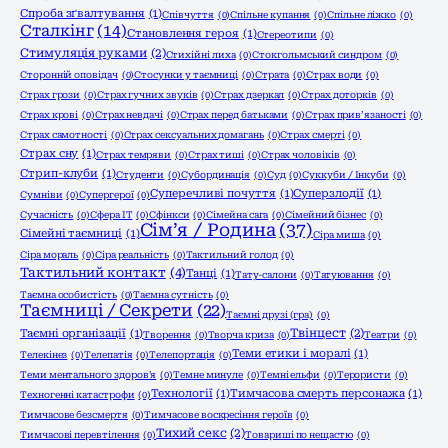
Спроба зґвалтування
(1)
Співчуття
(0)
Спільне купання
(0)
Спільне ліжко
(0)
Сталкінг
(14)
Становлення героя
(1)
Стереотипи
(0)
Стимуляція руками
(2)
Стихійні лиха
(0)
Стокгольмський синдром
(0)
Сторонній оповідач
(0)
Стосунки у таємниці
(0)
Страта
(0)
Страх води
(0)
Страх грози
(0)
Страх гучних звуків
(0)
Страх дзеркал
(0)
Страх доторків
(0)
Страх крові
(0)
Страх невдачі
(0)
Страх перед батьками
(0)
Страх прив’язаності
(0)
Страх самотності
(0)
Страх сексуальних домагань
(0)
Страх смерті
(0)
Страх сну
(1)
Страх темряви
(0)
Страх тиші
(0)
Страх чоловіків
(0)
Стрип-клуби
(1)
Студенти
(0)
Субординація
(0)
Суд
(0)
Суккуби / Інкуби
(0)
Суперечливі почуття
(1)
Суперзлодії
(1)
Сумніви
(0)
Супергерої
(0)
Сучасність
(0)
Сфера ІТ
(0)
Сфінкси
(0)
Сімейна сага
(0)
Сімейний бізнес
(0)
Сім’я / Родина
(37)
Сімейні таємниці
(1)
Сіра миша
(0)
Сіра мораль
(0)
Сіра реальність
(0)
Тактильний голод
(0)
Тактильний контакт
(4)
Танці
(1)
Тату-салони
(0)
Татуювання
(0)
Таємна особистість
(0)
Таємна сутність
(0)
Таємниці / Секрети
(22)
Таємні друзі (гра)
(0)
Твінцест
(2)
Таємні організації
(1)
Творення
(0)
Творча криза
(0)
Театри
(0)
Теми етики і моралі
(1)
Телекінез
(0)
Телепатія
(0)
Телепортація
(0)
Теми ментального здоров'я
(0)
Темне минуле
(0)
Темні ельфи
(0)
Терористи
(0)
Технології
(1)
Тимчасова смерть персонажа
(1)
Техногенні катастрофи
(0)
Тимчасове безсмертя
(0)
Тимчасове воскресіння героїв
(0)
Тихий секс
(2)
Тимчасові перевтілення
(0)
Товариші по нещастю
(0)