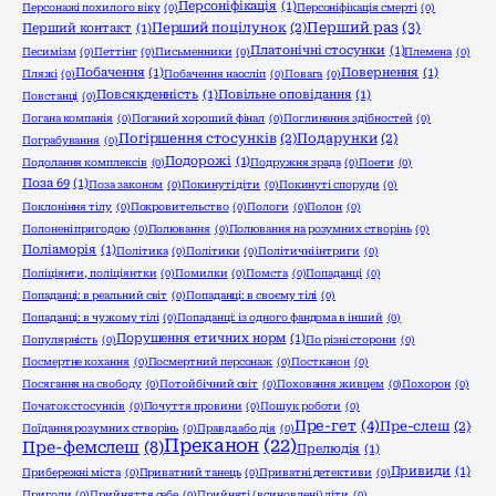
Персоніфікація
(1)
Персонажі похилого віку
(0)
Персоніфікація смерті
(0)
Перший раз
(3)
Перший поцілунок
(2)
Перший контакт
(1)
Платонічні стосунки
(1)
Песимізм
(0)
Петтінг
(0)
Письменники
(0)
Племена
(0)
Побачення
(1)
Повернення
(1)
Пляжі
(0)
Побачення наосліп
(0)
Повага
(0)
Повсякденність
(1)
Повільне оповідання
(1)
Повстанці
(0)
Погана компанія
(0)
Поганий хороший фінал
(0)
Поглинання здібностей
(0)
Погіршення стосунків
(2)
Подарунки
(2)
Пограбування
(0)
Подорожі
(1)
Подолання комплексів
(0)
Подружня зрада
(0)
Поети
(0)
Поза 69
(1)
Поза законом
(0)
Покинуті діти
(0)
Покинуті споруди
(0)
Поклоніння тілу
(0)
Покровительство
(0)
Пологи
(0)
Полон
(0)
Полонені пригодою
(0)
Полювання
(0)
Полювання на розумних створінь
(0)
Поліаморія
(1)
Політика
(0)
Політики
(0)
Політичні інтриги
(0)
Поліціянти, поліціянтки
(0)
Помилки
(0)
Помста
(0)
Попаданці
(0)
Попаданці: в реальний світ
(0)
Попаданці: в своєму тілі
(0)
Попаданці: в чужому тілі
(0)
Попаданці: із одного фандома в інший
(0)
Порушення етичних норм
(1)
Популярність
(0)
По різні сторони
(0)
Посмертне кохання
(0)
Посмертний персонаж
(0)
Постканон
(0)
Посягання на свободу
(0)
Потойбічний світ
(0)
Поховання живцем
(0)
Похорон
(0)
Початок стосунків
(0)
Почуття провини
(0)
Пошук роботи
(0)
Пре-гет
(4)
Пре-слеш
(2)
Поїдання розумних створінь
(0)
Правда або дія
(0)
Преканон
(22)
Пре-фемслеш
(8)
Прелюдія
(1)
Привиди
(1)
Прибережні міста
(0)
Приватний танець
(0)
Приватні детективи
(0)
Пригоди
(0)
Прийняття себе
(0)
Прийняті (всиновлені) діти
(0)