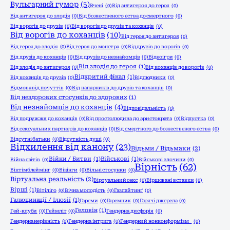
Вульгарний гумор
(5)
Вчені
(0)
Від антигероя до героя
(0)
Від антигероя до злодія
(0)
Від божественого єства до смертного
(0)
Від ворогів до друзів
(0)
Від ворогів до друзів та коханців
(0)
Від ворогів до коханців
(10)
Від героя до антигероя
(0)
Від героя до злодія
(0)
Від героя до монстра
(0)
Від друзів до ворогів
(0)
Від друзів до коханців
(0)
Від друзів до незнайомців
(0)
Відеоігри
(0)
Від злодія до героя
(1)
Від злодія до антигероя
(0)
Від коханців до ворогів
(0)
Відкритий фінал
(1)
Від коханців до друзів
(0)
Відлюдники
(0)
Відмова від почуттів
(0)
Від напарників до друзів та коханців
(0)
Від нездорових стосунків до здорових
(1)
Від незнайомців до коханців
(4)
Відповідальність
(0)
Від подружжя до коханців
(0)
Від простолюдина до аристократа
(0)
Відпустка
(0)
Від сексуальних партнерів до коханців
(0)
Від смертного до божественого єства
(0)
Відсутні батьки
(0)
Відсутність душі
(0)
Відхилення від канону
(23)
Відьми / Відьмаки
(2)
Війни / Битви
(1)
Військові
(1)
Війна світів
(0)
Військові злочини
(0)
Вірність
(62)
Віктімблеймінг
(0)
Вікінги
(0)
Вільні стосунки
(0)
Віртуальна реальність
(2)
Віртуальний секс
(0)
Віршовані вставки
(0)
Вірші
(1)
Вітіліго
(0)
Вічна молодість
(0)
Газлайтинґ
(0)
Галюцинації / Ілюзії
(1)
Гареми
(0)
Гаремник
(0)
Гарячі джерела
(0)
Геловін
(1)
Гей-клуби
(0)
Геймліт
(0)
Гендерна дисфорія
(0)
Гендерна нерівність
(0)
Гендерна інтрига
(0)
Гендерний нонконформізм
(0)