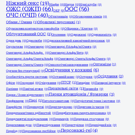
Ніжний секс
(19)
Німфи
(0)
Ніндзя
(0)
Нічні клуби
(0)
ОЖС (ОЖП)
(66)
ООС
(56)
ОКР
(0)
ОЧС (ОЧП)
(40)
Об'єктивація
(0)
Обговорення кінків
(0)
Обман / Омана
(1)
Образливі персонажі
(1)
Обумовлена контекстом гомофобія
(0)
Обіцянки / Клятви
(0)
Обґрунтований ООС
(2)
Оголення
(0)
Одержимі
(0)
Одержимість
(0)
Один день
(0)
Однолюби
(0)
Однохвилинний канонічний персонаж
(0)
Окультизм
(0)
Омегаверс
(0)
Омегаверс: f!Альфа/m!Омега
(0)
Омегаверс: Альфа/Альфа
(0)
Омегаверс: Альфа/Бета
(0)
Омегаверс: Альфа/Омега/Альфа
(0)
Омегаверс: Омега/Альфа/Омега
(0)
Оптимізм
(1)
Омегаверс: Омега/Омега
(0)
Онкологічні захворювання
(0)
Освідчення у коханні
(6)
Оргазм без стимуляції
(0)
Осідлання
(2)
Особистість проти системи
(0)
Останній шанс
(0)
Острови
(0)
ПТСР
(1)
Офіси
(0)
Охоронці
(0)
Очікування
(0)
Паладіни
(0)
Палацові інтриги
(0)
Паралельні світи
(1)
Паління
(0)
Панічні атаки
(0)
Паранойя
(0)
Парки атракціонів / Ярмарки
(3)
Парки / Зони відпочинку
(0)
Парі
(1)
Парфюмери
(0)
Патологоанатоми
(0)
Патріотичні теми і мотиви
(0)
Пацифісти
(0)
Перевертні
(0)
Перегляд порно
(0)
Перегони із часом
(0)
Передача магічних здібностей
(0)
Передбачувана смерть персонажа
(0)
Передсмертні повідомлення
(0)
Перемир'я
(0)
Перерва в стосунках
(0)
Переселення душ
(0)
Переслідування
(0)
Перестрілки
(0)
Перехідний вік
(0)
Персонажі-геї
(4)
Переїзд
(0)
Персонажки-лесбійки
(0)