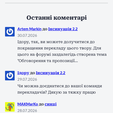
Останні коментарі
Artem Markin
до
Інсинуація 2.2
30.07.2026
Ідору, так, ви можете долучитися до
покращення перекладу цього твору. Для
цього на форумі заздалегідь створена тема
"Обговорення та пропозиції…
Ідору
до
Інсинуація 2.2
29.07.2026
Чи можна доєднатися до вашої команди
перекладачів? Дякую за тяжку працю
MAKMarKo
до
синці
28.07.2026