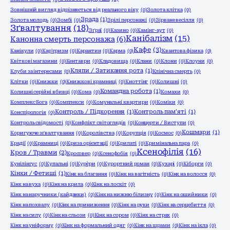
Зовнішній вигляд відрізняється від реального віку
(0)
Золота клітка
(0)
Зрада
(1)
Золота молодь
(0)
Зомбі
(0)
Зрілі персонажі
(0)
Зірване весілля
(0)
Зґвалтування
(18)
Зґраї
(0)
Казино
(0)
Камінг-аут
(0)
Канібалізм
(15)
Канонна смерть персонажа
(6)
Кафе
(3)
Канікули
(0)
Кар'єризм
(0)
Карантин
(0)
Карма
(0)
Квантова фізика
(0)
Квіткові магазини
(0)
Кентаври
(0)
Кладовища
(0)
Клани
(0)
Клони
(0)
Клоуни
(0)
Кляпи / Затикання рота
(1)
Клуби за інтересами
(0)
Клінічна смерть
(0)
Клітки
(0)
Книжки
(0)
Книжкові крамниці
(0)
Кноттінг
(0)
Колишні
(0)
Командна робота
(1)
Колишні серійні вбивці
(0)
Кома
(0)
Комахи
(0)
Комплекс Бога
(0)
Комплекси
(0)
Комунальні квартири
(0)
Коміки
(0)
Контроль / Підкорення
(1)
Контроль пам'яті
(1)
Конспірологія
(0)
Контроль свідомості
(0)
Конфлікт світоглядів
(0)
Концерти / Виступи
(0)
Кошмари
(1)
Коригуюче зґвалтування
(0)
Королівства
(0)
Корупція
(0)
Космос
(0)
Крадії
(0)
Крамниці
(0)
Криза орієнтації
(0)
Крилаті
(0)
Кримінальна пара
(0)
Ксенофілія
(16)
Кров / Травми
(2)
Кросовер
(0)
Ксенофобія
(0)
Кунілінгус
(0)
Купальні
(0)
Кур`єри
(0)
Курортний роман
(0)
Кухарі
(0)
Кіборги
(0)
Кінки / Фетиші
(1)
Кінк на благання
(0)
Кінк на вагітність
(0)
Кінк на волосся
(0)
Кінк на вуха
(0)
Кінк на крила
(0)
Кінк на лоскіт
(0)
Кінк на наручники (кайданки)
(0)
Кінк на нижню білизну
(0)
Кінк на ошийники
(0)
Кінк на похвалу
(0)
Кінк на приниження
(0)
Кінк на руки
(0)
Кінк на серцебиття
(0)
Кінк на силу
(0)
Кінк на сльози
(0)
Кінк на сором
(0)
Кінк на страх
(0)
Кінк на уніформу
(0)
Кінк на формальний одяг
(0)
Кінк на шрами
(0)
Кінк на ікла
(0)