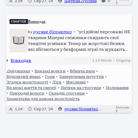
2,3 K
Сер 27, '24
Щербак Лусіана
0
E
Вовкодав
CHAPTER
by
русяве бісенятко
—
*усі дійові персонажі НЕ
тварини Мізерні сніжинки скидають свої
тендітні усмішки. Тепер це жорстокі бісики,
які збігаються у безформні зграї та шукають
свою здобич. Вони липнуть до носа,
Вовкодав
1,1 K
Words
Ongoing
•
влягаються на повіки, мов ледацюги, що у
спеку розкидаються на гамаках під вишнями;…
.Оріджинал
•
Близькі вороги
•
Вбивча пара
•
Відкритий фінал
•
Гори
•
Заперечення почуттів
•
Згадки жорстокості
•
Ліси
•
Мисливці
•
На межі життя та смерті
•
Натяки на стосунки
•
Полювання
•
Природні вороги
•
Складні стосунки
•
Характерна для канона жорстокість
Everyone
1,1 K
Сер 27, '24
русяве бісенятко
0
E