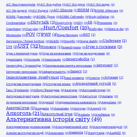
AU: Без супергероїв
(0)
AU: Все добре
(0)
AU: Всі друзі
(0)
AU: Всі люди
(0)
BDSM
(2)
AU: Школа
(1)
AU: Не родичі
(0)
AU: Родичі
(0)
BDSM: Aftercare
(0)
BDSM: Домспейс
(0)
BDSM: Дроп
(0)
BDSM: Сабспейс
(0)
Body inflation
(0)
Dirty talk
(3)
ER
(1)
Cockwarming
(0)
Doggy style
(0)
EIQ
(0)
Frenemies
(0)
Hurt/Comfort
(20)
Gangbang
(0)
Gun play
(0)
Knife play
(0)
Mate or die
(0)
POV
(7)
PWP
(4)
RST
(1)
Moresome
(0)
Rape/Revenge
(0)
Underage
(2)
Service top / Power bottom
(0)
Sickfic
(0)
Songfic
(0)
Sugar daddy
(0)
UST
(32)
Ігри з сосками
(3)
Urt
(2)
Womance
(1)
Івана Купала
(0)
Ігри з температурою
(0)
Ігри на виживання
(0)
Ігри на роздягання
(0)
Інсектофобія
(1)
Ідеалізація
(0)
Ізоляція
(0)
Інквізиція
(0)
Інтернет
(1)
Інсектоїди / Арахноїди
(0)
Інсценована смерть персонажа
(0)
Інцест
(1)
Інтерсекс-персонажі
(0)
Інфантильність
(0)
Іншопланетяни, прибульці
(2)
Істинні
(1)
Інші планети
(0)
Іспити
(0)
Ієрархічний устрій
(1)
Історичне припущення
(0)
Історичні епохи
(0)
Їжа / Кулінарія
(0)
Аборт/Викидень
(0)
Аватари
(0)
Автомайстерні
(0)
Авторська пунктуація
(0)
Авторські неологізми
(0)
Автостоп
(0)
Авіація
(0)
Агресивні персонажі
(0)
Адикції
(0)
Адреналінова залежність
(0)
Аерокінез
(0)
Азартні ігри
(2)
Академія
(0)
Аквакінез
(0)
Актори
(0)
Алергії
(0)
Алкоголь
(21)
Алкогольні ігри
(2)
Алхімія
(0)
Альбінізм
(0)
Альтернативна історія світу
(49)
Альтернативне розмноження
(0)
Альтернативний світ
(0)
Альтернативні долі
(0)
Амнезія
(1)
Алюзія на історичні події
(0)
Амазонки
(0)
Ампутація
(0)
Амфібії
(0)