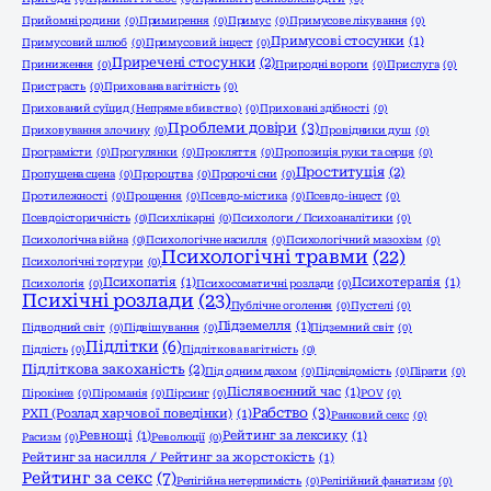
Прийомні родини
(0)
Примирення
(0)
Примус
(0)
Примусове лікування
(0)
Примусові стосунки
(1)
Примусовий шлюб
(0)
Примусовий інцест
(0)
Приречені стосунки
(2)
Приниження
(0)
Природні вороги
(0)
Прислуга
(0)
Пристрасть
(0)
Прихована вагітність
(0)
Прихований суїцид (Непряме вбивство)
(0)
Приховані здібності
(0)
Проблеми довіри
(3)
Приховування злочину
(0)
Провідники душ
(0)
Програмісти
(0)
Прогулянки
(0)
Прокляття
(0)
Пропозиція руки та серця
(0)
Проституція
(2)
Пропущена сцена
(0)
Пророцтва
(0)
Пророчі сни
(0)
Протилежності
(0)
Прощення
(0)
Псевдо-містика
(0)
Псевдо-інцест
(0)
Псевдоісторичність
(0)
Психлікарні
(0)
Психологи / Психоаналітики
(0)
Психологічна війна
(0)
Психологічне насилля
(0)
Психологічний мазохізм
(0)
Психологічні травми
(22)
Психологічні тортури
(0)
Психопатія
(1)
Психотерапія
(1)
Психологія
(0)
Психосоматичні розлади
(0)
Психічні розлади
(23)
Публічне оголення
(0)
Пустелі
(0)
Підземелля
(1)
Підводний світ
(0)
Підвішування
(0)
Підземний світ
(0)
Підлітки
(6)
Підлість
(0)
Підліткова вагітність
(0)
Підліткова закоханість
(2)
Під одним дахом
(0)
Підсвідомість
(0)
Пірати
(0)
Післявоєнний час
(1)
Пірокінез
(0)
Піроманія
(0)
Пірсинг
(0)
РОV
(0)
Рабство
(3)
РХП (Розлад харчової поведінки)
(1)
Ранковий секс
(0)
Ревнощі
(1)
Рейтинг за лексику
(1)
Расизм
(0)
Революції
(0)
Рейтинг за насилля / Рейтинг за жорстокість
(1)
Рейтинг за секс
(7)
Релігійна нетерпимість
(0)
Релігійний фанатизм
(0)