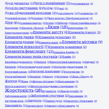
Друзі з привілеями
(3)
Друзі дитинства
(1)
Друзі мимоволі
(0)
Друзі по листуванню
(2)
Друїди
(1)
Дуелі
(0)
Дуже обдарований персонаж
(2)
Духи природи
(0)
Духовенство
(0)
Духовний зв'язок
(0)
Духокінез
(0)
Дівич-вечори / Парубоцькі вечори
(0)
Діти
(4)
Дітоненависництво
(0)
Егоїзм
(0)
Ейфорія
(0)
Екзистенційна криза
(0)
Екшн
(18)
Екзорцизм
(0)
Екологи / Біологи
(0)
Електрокінез
(0)
Елементи ангсту
(6)
Елементи гумору
(2)
Електростимуляція
(0)
Елементи дарка
(6)
Елементи детективу
(2)
Елементи містики
(9)
Елементи драми
(4)
Елементи жахів
(0)
Елементи психології
(7)
Елементи романтики
(2)
Елементи фемслешу
(11)
Елементи флаффа
(0)
Елементи інших типів стосунків
(3)
Ельфи
(1)
Емоційна одержимість
(0)
Емпатія
(0)
Енергетичний вампіризм
(0)
Епідемії
(0)
Епілепсія
(0)
Еротична надстимуляція
(0)
Еротичне дресирування
(0)
Еротичні покарання
(1)
Еротичний масаж
(0)
Еротичні сни
(0)
Еротичні фантазії
(0)
Ескапізм
(0)
Ескорт
(0)
Естетика
(0)
Жаль / Шкода
(0)
Жаргон
(2)
Жахи
(0)
Жертви обставин
(0)
Живі машини
(0)
Життя в квартирі
(0)
Жорстоке поводження з тваринами
(0)
Жорстокість
(28)
Журналісти
(0)
Жіноча дружба
(0)
Заборонені стосунки
(2)
Заборона на магію
(0)
Завоювання
(0)
Заздрість
(1)
Загублені світи
(0)
Закляті друзі
(0)
Заколоти / Повстання
(0)
Закоханість
(1)
Закриті міста
(0)
Закриті учбові заклади
(0)