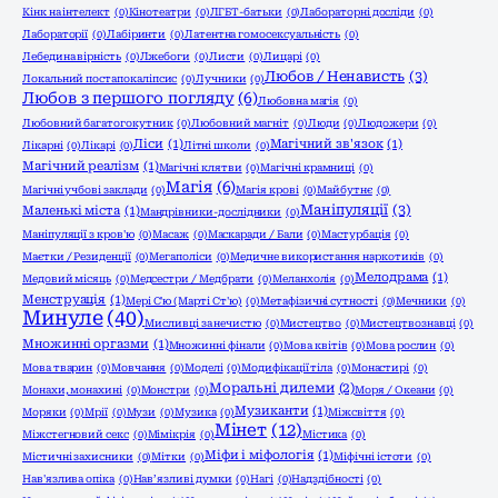
Кінк на інтелект
(0)
Кінотеатри
(0)
ЛГБТ-батьки
(0)
Лабораторні досліди
(0)
Лабораторії
(0)
Лабіринти
(0)
Латентна гомосексуальність
(0)
Лебедина вірність
(0)
Лжебоги
(0)
Листи
(0)
Лицарі
(0)
Любов / Ненависть
(3)
Локальний постапокаліпсис
(0)
Лучники
(0)
Любов з першого погляду
(6)
Любовна магія
(0)
Любовний багатогокутник
(0)
Любовний магніт
(0)
Люди
(0)
Людожери
(0)
Ліси
(1)
Магічний зв'язок
(1)
Лікарні
(0)
Лікарі
(0)
Літні школи
(0)
Магічний реалізм
(1)
Магічні клятви
(0)
Магічні крамниці
(0)
Магія
(6)
Магічні учбові заклади
(0)
Магія крові
(0)
Майбутнє
(0)
Маніпуляції
(3)
Маленькі міста
(1)
Мандрівники-дослідники
(0)
Маніпуляції з кров'ю
(0)
Масаж
(0)
Маскаради / Бали
(0)
Мастурбація
(0)
Маєтки / Резиденції
(0)
Мегаполіси
(0)
Медичне використання наркотиків
(0)
Мелодрама
(1)
Медовий місяць
(0)
Медсестри / Медбрати
(0)
Меланхолія
(0)
Менструація
(1)
Мері С'ю (Марті Ст'ю)
(0)
Метафізичні сутності
(0)
Мечники
(0)
Минуле
(40)
Мисливці за нечистю
(0)
Мистецтво
(0)
Мистецтвознавці
(0)
Множинні оргазми
(1)
Множинні фінали
(0)
Мова квітів
(0)
Мова рослин
(0)
Мова тварин
(0)
Мовчання
(0)
Моделі
(0)
Модифікації тіла
(0)
Монастирі
(0)
Моральні дилеми
(2)
Монахи, монахині
(0)
Монстри
(0)
Моря / Океани
(0)
Музиканти
(1)
Моряки
(0)
Мрії
(0)
Музи
(0)
Музика
(0)
Міжсвіття
(0)
Мінет
(12)
Міжстегновий секс
(0)
Мімікрія
(0)
Містика
(0)
Міфи і міфологія
(1)
Містичні захисники
(0)
Мітки
(0)
Міфічні істоти
(0)
Нав'язлива опіка
(0)
Нав’язливі думки
(0)
Нагі
(0)
Надздібності
(0)