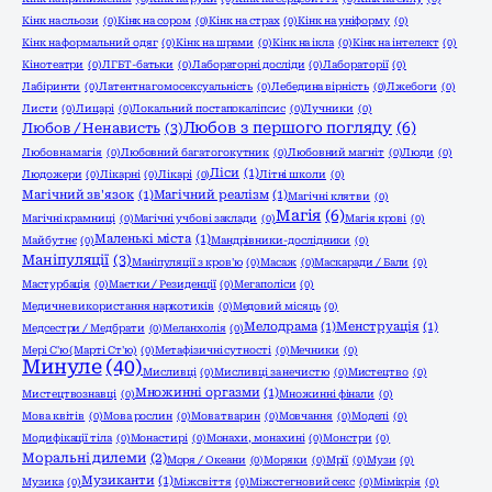
Кінк на сльози
(0)
Кінк на сором
(0)
Кінк на страх
(0)
Кінк на уніформу
(0)
Кінк на формальний одяг
(0)
Кінк на шрами
(0)
Кінк на ікла
(0)
Кінк на інтелект
(0)
Кінотеатри
(0)
ЛГБТ-батьки
(0)
Лабораторні досліди
(0)
Лабораторії
(0)
Лабіринти
(0)
Латентна гомосексуальність
(0)
Лебедина вірність
(0)
Лжебоги
(0)
Листи
(0)
Лицарі
(0)
Локальний постапокаліпсис
(0)
Лучники
(0)
Любов з першого погляду
(6)
Любов / Ненависть
(3)
Любовна магія
(0)
Любовний багатогокутник
(0)
Любовний магніт
(0)
Люди
(0)
Ліси
(1)
Людожери
(0)
Лікарні
(0)
Лікарі
(0)
Літні школи
(0)
Магічний зв'язок
(1)
Магічний реалізм
(1)
Магічні клятви
(0)
Магія
(6)
Магічні крамниці
(0)
Магічні учбові заклади
(0)
Магія крові
(0)
Маленькі міста
(1)
Майбутнє
(0)
Мандрівники-дослідники
(0)
Маніпуляції
(3)
Маніпуляції з кров'ю
(0)
Масаж
(0)
Маскаради / Бали
(0)
Мастурбація
(0)
Маєтки / Резиденції
(0)
Мегаполіси
(0)
Медичне використання наркотиків
(0)
Медовий місяць
(0)
Мелодрама
(1)
Менструація
(1)
Медсестри / Медбрати
(0)
Меланхолія
(0)
Мері С'ю (Марті Ст'ю)
(0)
Метафізичні сутності
(0)
Мечники
(0)
Минуле
(40)
Мисливці
(0)
Мисливці за нечистю
(0)
Мистецтво
(0)
Множинні оргазми
(1)
Мистецтвознавці
(0)
Множинні фінали
(0)
Мова квітів
(0)
Мова рослин
(0)
Мова тварин
(0)
Мовчання
(0)
Моделі
(0)
Модифікації тіла
(0)
Монастирі
(0)
Монахи, монахині
(0)
Монстри
(0)
Моральні дилеми
(2)
Моря / Океани
(0)
Моряки
(0)
Мрії
(0)
Музи
(0)
Музиканти
(1)
Музика
(0)
Міжсвіття
(0)
Міжстегновий секс
(0)
Мімікрія
(0)