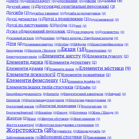
Драма
(4)
Допити
(0)
Допомога ворогу
(0)
Дорослішання
(0)
Дракони
(0)
Другорядні оригінальні персонажі
(3)
Другий шанс
(1)
Дружба
(3)
Дружба в таємниці
(0)
Дружба за розрахунком
(0)
Друзі з привілеями
(3)
Друзі дитинства
(1)
Друзі мимоволі
(0)
Друзі по листуванню
(2)
Друїди
(1)
Дуелі
(0)
Дуже обдарований персонаж
(2)
Духи природи
(0)
Духовенство
(0)
Духовний зв'язок
(0)
Духокінез
(0)
Дівич-вечори / Парубоцькі вечори
(0)
Діти
(4)
Дітоненависництво
(0)
Егоїзм
(0)
Ейфорія
(0)
Екзистенційна криза
(0)
Екшн
(18)
Екзорцизм
(0)
Екологи / Біологи
(0)
Електрокінез
(0)
Елементи ангсту
(6)
Елементи гумору
(2)
Електростимуляція
(0)
Елементи дарка
(6)
Елементи детективу
(2)
Елементи містики
(9)
Елементи драми
(4)
Елементи жахів
(0)
Елементи психології
(7)
Елементи романтики
(2)
Елементи фемслешу
(11)
Елементи флаффа
(0)
Елементи інших типів стосунків
(3)
Ельфи
(1)
Емоційна одержимість
(0)
Емпатія
(0)
Енергетичний вампіризм
(0)
Епідемії
(0)
Епілепсія
(0)
Еротична надстимуляція
(0)
Еротичне дресирування
(0)
Еротичні покарання
(1)
Еротичний масаж
(0)
Еротичні сни
(0)
Еротичні фантазії
(0)
Ескапізм
(0)
Ескорт
(0)
Естетика
(0)
Жаль / Шкода
(0)
Жаргон
(2)
Жахи
(0)
Жертви обставин
(0)
Живі машини
(0)
Життя в квартирі
(0)
Жорстоке поводження з тваринами
(0)
Жорстокість
(28)
Журналісти
(0)
Жіноча дружба
(0)
Заборонені стосунки
(2)
Заборона на магію
(0)
Завоювання
(0)