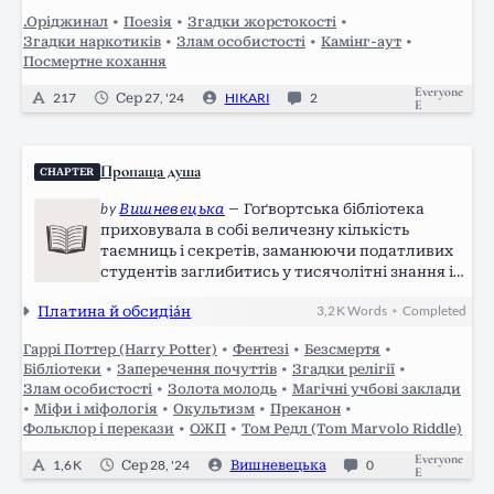
Біля тебе була…
.Оріджинал
•
Поезія
•
Згадки жорстокості
•
Згадки наркотиків
•
Злам особистості
•
Камінг-аут
•
Посмертне кохання
Everyone
217
Сер 27, '24
HIKARI
2
E
Пропаща душа
CHAPTER
by
Вишневецька
—
Гоґвортська бібліотека
приховувала в собі величезну кількість
таємниць і секретів, заманюючи податливих
студентів заглибитись у тисячолітні знання і
світ магії, що кишить навколо них з самого
Платина й обсидіáн
3,2 K
Words
Completed
•
дитинства. Крізь весь простір старовинного
приміщення просочувався запах паперу і…
Гаррі Поттер (Harry Potter)
•
Фентезі
•
Безсмертя
•
Бібліотеки
•
Заперечення почуттів
•
Згадки релігії
•
Злам особистості
•
Золота молодь
•
Магічні учбові заклади
•
Міфи і міфологія
•
Окультизм
•
Преканон
•
Фольклор і перекази
•
ОЖП
•
Том Редл (Tom Marvolo Riddle)
Everyone
1,6 K
Сер 28, '24
Вишневецька
0
E