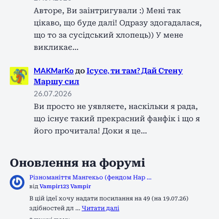
Авторе, Ви заінтригували :) Мені так
цікаво, що буде далі! Одразу здогадалася,
що то за сусідський хлопець)) У мене
викликає…
MAKMarKo
до
Ісусе, ти там? Дай Стену
Маршу сил
26.07.2026
Ви просто не уявляєте, наскільки я рада,
що існує такий прекрасний фанфік і що я
його прочитала! Доки я це…
Оновлення на форумі
Різноманіття Мангекьо (фендом Нар …
від
Vampir123 Vampir
В цій ідеї хочу надати посилання на 49 (на 19.07.26)
здібностей дл …
Читати далі