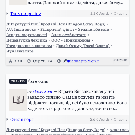
життя. Далекий шлях від міста, дався йому
тяжко. Як би природа не була до нього
Таємниця лісу
1,1 K
Words
Ongoing
•
прихильною. Вітки дерев поважно розступали
в сторони свої довгі заплутані руки,
Літературні генії Бродячі Пси (Bungou Stray Dogs)
•
відкриваючи вид на…
AU: Інша епоха
•
Відкритий фінал
•
Згадки вбивств
•
Згадки жорстокості
•
Злам особистості
•
Нецензурна лексика
•
ООС
•
Приниження
•
Узгодження з каноном
•
Дазай Осаму (Dazai Osamu)
•
Чуя Накахара
Everyone
1,1 K
Сер 28, '24
Фіалка дю Мор‘є
0
E
Його осінь
CHAPTER
by
Stasya.som.
—
Втрата Він закохався у неї
занадто сильно. Сам це розумів та навіть
відірвати погляд від неї було неможливо. Вона
ходить як герцогиня з далеких, точно не
існуючих земель. Впевнена та вольова натура
Стадії горя
2,6 K
Words
Ongoing
•
тільки робить її персону цікавішою. Вона не
тип багатьох чоловіків, але його…
Літературні генії Бродячі Пси (Bungou Stray Dogs)
•
Алкоголь