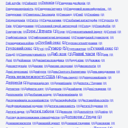
Геловін
(1)
Гей-клуби
(0)
Геймліт
(0)
Гендерна дисфорія
(0)
Гендерна нерівність
(0)
Гендерна інтрига
(0)
Гендерний нонконформізм
(0)
Гендерсвап
(0)
Генетика / Еволюція
(0)
Геноцид
(0)
Генії
(0)
Геокінез
(0)
Гетерохромія
(0)
Гетто
(0)
Гидке каченя
(0)
Глобальні катастрофи
(0)
Глухота
(0)
Гнів
(0)
Гніздування
(0)
Головний герой-антигерой
(0)
Голод
(0)
Гомофобія
(0)
Горе / Втрата
(3)
Гомункули
(0)
Гори
(0)
Горизонтальний інцест
(0)
Готелі
(0)
Графічні описи
(0)
Грейромантичні персонажі
(0)
Громадський транспорт
(0)
Грубий секс
(2)
Громадянська війна
(0)
Групове згвалтування
(0)
Гумор
(5)
Груповий секс
(2)
Гучний секс
(2)
Гулі
(0)
Гуртожитки
(0)
Давні часи
(6)
Даб-кон
(3)
Гільдії
(0)
Гіперсексуальність
(0)
Дарк
(0)
Дачі
(0)
Двійники
(0)
Девіантна поведінка
(0)
Дедді-кінк
(0)
Дежавю
(0)
Деконструкція
(0)
Демони
(0)
Демони-охоронці
(0)
Демонологія
(0)
Демі-персонажі
(0)
Деміурги
(0)
День Святого Валентина
(0)
День народження
(0)
День незалежності США
(4)
День смерті
(0)
Деперсоналізація
(0)
Депресія
(2)
Депривація сну
(0)
Дереалізація
(0)
Деспоти / Тирани
(0)
Детектив
(0)
Дефекти зору
(0)
Дзеркала
(0)
Дизайнери
(0)
Дикі тварини
(0)
Дипломатія
(0)
Дисбаланс влади
(0)
Дискримінація
(0)
Дискримінація за зовнішністю
(0)
Дисморфофобія
(0)
Дистанційна освіта
(0)
Дисфункціональні родини
(0)
Дитяча закоханість
(0)
Дитячі будинки
(0)
Дитячі табори
(1)
Дитячі садки
(0)
Дияволи
(0)
Довголіття
(0)
Довіра
(0)
Договори / Угоди
(2)
Догляд за персонажами з інвалідністю
(0)
Домашнє насилля
(0)
Домашній арешт
(0)
Домашні тварини
(0)
Домовики
(0)