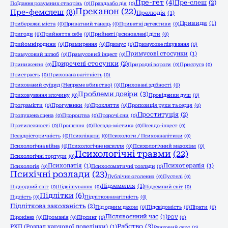
Пре-гет
(4)
Пре-слеш
(2)
Поїдання розумних створінь
(0)
Правда або дія
(0)
Преканон
(22)
Пре-фемслеш
(8)
Прелюдія
(1)
Привиди
(1)
Прибережні міста
(0)
Приватний танець
(0)
Приватні детективи
(0)
Пригоди
(0)
Прийняття себе
(0)
Прийняті (всиновлені) діти
(0)
Прийомні родини
(0)
Примирення
(0)
Примус
(0)
Примусове лікування
(0)
Примусові стосунки
(1)
Примусовий шлюб
(0)
Примусовий інцест
(0)
Приречені стосунки
(2)
Приниження
(0)
Природні вороги
(0)
Прислуга
(0)
Пристрасть
(0)
Прихована вагітність
(0)
Прихований суїцид (Непряме вбивство)
(0)
Приховані здібності
(0)
Проблеми довіри
(3)
Приховування злочину
(0)
Провідники душ
(0)
Програмісти
(0)
Прогулянки
(0)
Прокляття
(0)
Пропозиція руки та серця
(0)
Проституція
(2)
Пропущена сцена
(0)
Пророцтва
(0)
Пророчі сни
(0)
Протилежності
(0)
Прощення
(0)
Псевдо-містика
(0)
Псевдо-інцест
(0)
Псевдоісторичність
(0)
Психлікарні
(0)
Психологи / Психоаналітики
(0)
Психологічна війна
(0)
Психологічне насилля
(0)
Психологічний мазохізм
(0)
Психологічні травми
(22)
Психологічні тортури
(0)
Психопатія
(1)
Психотерапія
(1)
Психологія
(0)
Психосоматичні розлади
(0)
Психічні розлади
(23)
Публічне оголення
(0)
Пустелі
(0)
Підземелля
(1)
Підводний світ
(0)
Підвішування
(0)
Підземний світ
(0)
Підлітки
(6)
Підлість
(0)
Підліткова вагітність
(0)
Підліткова закоханість
(2)
Під одним дахом
(0)
Підсвідомість
(0)
Пірати
(0)
Післявоєнний час
(1)
Пірокінез
(0)
Піроманія
(0)
Пірсинг
(0)
РОV
(0)
Рабство
(3)
РХП (Розлад харчової поведінки)
(1)
Ранковий секс
(0)