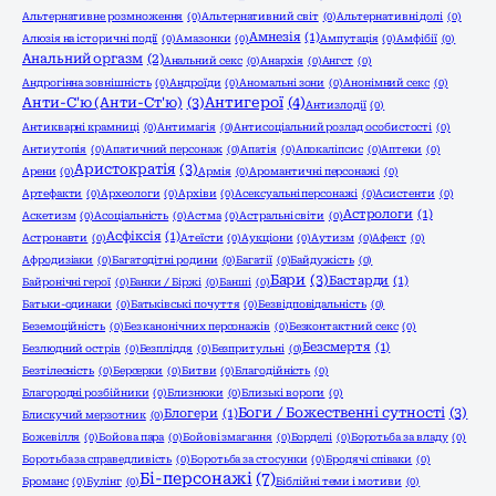
Альтернативне розмноження
(0)
Альтернативний світ
(0)
Альтернативні долі
(0)
Амнезія
(1)
Алюзія на історичні події
(0)
Амазонки
(0)
Ампутація
(0)
Амфібії
(0)
Анальний оргазм
(2)
Анальний секс
(0)
Анархія
(0)
Ангст
(0)
Андрогінна зовнішність
(0)
Андроїди
(0)
Аномальні зони
(0)
Анонімний секс
(0)
Анти-С'ю (Анти-Ст'ю)
(3)
Антигерої
(4)
Антизлодії
(0)
Антикварні крамниці
(0)
Антимагія
(0)
Антисоціальний розлад особистості
(0)
Антиутопія
(0)
Апатичний персонаж
(0)
Апатія
(0)
Апокаліпсис
(0)
Аптеки
(0)
Аристократія
(3)
Арени
(0)
Армія
(0)
Аромантичні персонажі
(0)
Артефакти
(0)
Археологи
(0)
Архіви
(0)
Асексуальні персонажі
(0)
Асистенти
(0)
Астрологи
(1)
Аскетизм
(0)
Асоціальність
(0)
Астма
(0)
Астральні світи
(0)
Асфіксія
(1)
Астронавти
(0)
Атеїсти
(0)
Аукціони
(0)
Аутизм
(0)
Афект
(0)
Афродизіаки
(0)
Багатодітні родини
(0)
Багатії
(0)
Байдужість
(0)
Бари
(3)
Бастарди
(1)
Байронічні герої
(0)
Банки / Біржі
(0)
Банші
(0)
Батьки-одинаки
(0)
Батьківські почуття
(0)
Безвідповідальність
(0)
Беземоційність
(0)
Без канонічних персонажів
(0)
Безконтактний секс
(0)
Безсмертя
(1)
Безлюдний острів
(0)
Безпліддя
(0)
Безпритульні
(0)
Безтілесність
(0)
Берсерки
(0)
Битви
(0)
Благодійність
(0)
Благородні розбійники
(0)
Близнюки
(0)
Близькі вороги
(0)
Боги / Божественні сутності
(3)
Блогери
(1)
Блискучий мерзотник
(0)
Божевілля
(0)
Бойова пара
(0)
Бойові змагання
(0)
Борделі
(0)
Боротьба за владу
(0)
Боротьба за справедливість
(0)
Боротьба за стосунки
(0)
Бродячі співаки
(0)
Бі-персонажі
(7)
Броманс
(0)
Булінг
(0)
Біблійні теми і мотиви
(0)