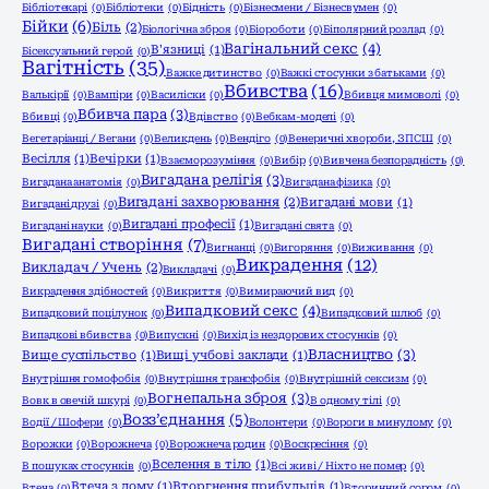
Бібліотекарі
(0)
Бібліотеки
(0)
Бідність
(0)
Бізнесмени / Бізнесвумен
(0)
Бійки
(6)
Біль
(2)
Біологічна зброя
(0)
Біороботи
(0)
Біполярний розлад
(0)
Вагінальний секс
(4)
В'язниці
(1)
Бісексуальний герой
(0)
Вагітність
(35)
Важке дитинство
(0)
Важкі стосунки з батьками
(0)
Вбивства
(16)
Валькірії
(0)
Вампіри
(0)
Василіски
(0)
Вбивця мимоволі
(0)
Вбивча пара
(3)
Вбивці
(0)
Вдівство
(0)
Вебкам-моделі
(0)
Вегетаріанці / Вегани
(0)
Великдень
(0)
Вендіго
(0)
Венеричні хвороби, ЗПСШ
(0)
Весілля
(1)
Вечірки
(1)
Взаєморозуміння
(0)
Вибір
(0)
Вивчена безпорадність
(0)
Вигадана релігія
(3)
Вигадана анатомія
(0)
Вигадана фізика
(0)
Вигадані захворювання
(2)
Вигадані мови
(1)
Вигадані друзі
(0)
Вигадані професії
(1)
Вигадані науки
(0)
Вигадані свята
(0)
Вигадані створіння
(7)
Вигнанці
(0)
Вигоряння
(0)
Виживання
(0)
Викрадення
(12)
Викладач / Учень
(2)
Викладачі
(0)
Викрадення здібностей
(0)
Викриття
(0)
Вимираючий вид
(0)
Випадковий секс
(4)
Випадковий поцілунок
(0)
Випадковий шлюб
(0)
Випадкові вбивства
(0)
Випускні
(0)
Вихід із нездорових стосунків
(0)
Власництво
(3)
Вище суспільство
(1)
Вищі учбові заклади
(1)
Внутрішня гомофобія
(0)
Внутрішня трансфобія
(0)
Внутрішній сексизм
(0)
Вогнепальна зброя
(3)
Вовк в овечій шкурі
(0)
В одному тілі
(0)
Возз’єднання
(5)
Водії / Шофери
(0)
Волонтери
(0)
Вороги в минулому
(0)
Ворожки
(0)
Ворожнеча
(0)
Ворожнеча родин
(0)
Воскресіння
(0)
Вселення в тіло
(1)
В пошуках стосунків
(0)
Всі живі / Ніхто не помер
(0)
Втеча з дому
(1)
Вторгнення прибульців
(1)
Втеча
(0)
Вторинний сором
(0)