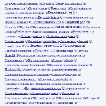
Передсмертні повідомлення
(0)
Перемир'я
(0)
Перерва в стосунках
(0)
Переселення душ
(0)
Переслідування
(0)
Перестрілки
(0)
Перехідний вік
(0)
Персонажі-геї
(4)
Переїзд
(0)
Персонажки-лесбійки
(0)
Персоніфікація
(1)
Персонажі похилого віку
(0)
Персоніфікація смерті
(0)
Перший раз
(3)
Перший поцілунок
(2)
Перший контакт
(1)
Платонічні стосунки
(1)
Песимізм
(0)
Петтінг
(0)
Письменники
(0)
Племена
(0)
Побачення
(1)
Повернення
(1)
Пляжі
(0)
Побачення наосліп
(0)
Повага
(0)
Повсякденність
(1)
Повільне оповідання
(1)
Повстанці
(0)
Погана компанія
(0)
Поганий хороший фінал
(0)
Поглинання здібностей
(0)
Погіршення стосунків
(2)
Подарунки
(2)
Пограбування
(0)
Подорожі
(1)
Подолання комплексів
(0)
Подружня зрада
(0)
Поети
(0)
Поза 69
(1)
Поза законом
(0)
Покинуті діти
(0)
Покинуті споруди
(0)
Поклоніння тілу
(0)
Покровительство
(0)
Пологи
(0)
Полон
(0)
Полонені пригодою
(0)
Полювання
(0)
Полювання на розумних створінь
(0)
Поліаморія
(1)
Політика
(0)
Політики
(0)
Політичні інтриги
(0)
Поліціянти, поліціянтки
(0)
Помилки
(0)
Помста
(0)
Попаданці
(0)
Попаданці: в реальний світ
(0)
Попаданці: в своєму тілі
(0)
Попаданці: в чужому тілі
(0)
Попаданці: із одного фандома в інший
(0)
Порушення етичних норм
(1)
Популярність
(0)
По різні сторони
(0)
Посмертне кохання
(0)
Посмертний персонаж
(0)
Постканон
(0)
Посягання на свободу
(0)
Потойбічний світ
(0)
Поховання живцем
(0)
Похорон
(0)
Початок стосунків
(0)
Почуття провини
(0)
Пошук роботи
(0)