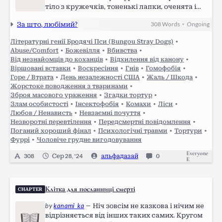
тіло з кружечків, тоненькі лапки, оченята і
мордочка з кусалкамі. він сам знав, який
За што, любімий?
308
Words
Ongoing
•
нікчемний, яке у нього жалюгідне життя і що
якщо він помре ніхто навіть головою не…
Літературні генії Бродячі Пси (Bungou Stray Dogs)
•
Abuse/Comfort
•
Божевілля
•
Вбивства
•
Від незнайомців до коханців
•
Відхилення від канону
•
Віршовані вставки
•
Воскресіння
•
Гнів
•
Гомофобія
•
Горе / Втрата
•
День незалежності США
•
Жаль / Шкода
•
Жорстоке поводження з тваринами
•
Зброя масового ураження
•
Згадки тортур
•
Злам особистості
•
Інсектофобія
•
Комахи
•
Ліси
•
Любов / Ненависть
•
Невзаємні почуття
•
Незворотні перевтілення
•
Передсмертні повідомлення
•
Поганий хороший фінал
•
Психологічні травми
•
Тортури
•
Фуррі
•
Чоловіче грудне вигодовування
Everyone
308
Сер 28, '24
альфадазай
0
E
Клітка для посланниці смерті
CHAPTER
by
kanami_ka
—
Ніч зовсім не казкова і нічим не
відрізняється від інших таких самих. Кругом