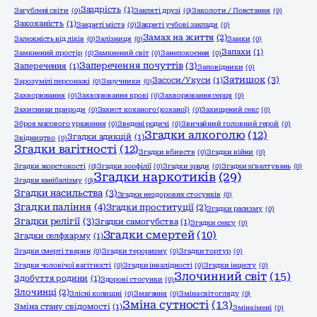
Заздрість
(1)
Загублені світи
(0)
Закляті друзі
(0)
Заколоти / Повстання
(0)
Закоханість
(1)
Закриті міста
(0)
Закриті учбові заклади
(0)
Замах на життя
(2)
Залежність від ліків
(0)
Залізниця
(0)
Замки
(0)
Запахи
(1)
Замкнений простір
(0)
Замкнений світ
(0)
Занепокоєння
(0)
Заперечення почуттів
(3)
Заперечення
(1)
Заповідники
(0)
Затишок
(3)
Засоси/Укуси
(1)
Зарозумілі персонажі
(0)
Заручники
(0)
Захворювання
(0)
Захворювання крові
(0)
Захворювання серця
(0)
Захисники природи
(0)
Захист коханого (коханої)
(0)
Захищений секс
(0)
Зброя масового ураження
(0)
Зведені родичі
(0)
Звичайний головний герой
(0)
Згадки алкоголю
(12)
Згадки адикцій
(1)
Звідництво
(0)
Згадки вагітності
(12)
Згадки вбивств
(0)
Згадки війни
(0)
Згадки жорстокості
(0)
Згадки зоофілії
(0)
Згадки зради
(0)
Згадки зґвалтувань
(0)
Згадки наркотиків
(29)
Згадки канібалізму
(0)
Згадки насильства
(3)
Згадки нездорових стосунків
(0)
Згадки паління
(4)
Згадки проституції
(2)
Згадки расизму
(0)
Згадки релігії
(3)
Згадки самогубства
(1)
Згадки сексу
(0)
Згадки смертей
(10)
Згадки селфхарму
(1)
Згадки смерті тварин
(0)
Згадки тероризму
(0)
Згадки тортур
(0)
Згадки чоловічої вагітності
(0)
Згадки інвалідності
(0)
Згадки інцесту
(0)
Злочинний світ
(15)
Здобуття родини
(1)
Здорові стосунки
(0)
Злочинці
(2)
Злісні колишні
(0)
Змагання
(0)
Зміна світогляду
(0)
Зміна сутності
(13)
Зміна стану свідомості
(1)
Зміна імені
(0)