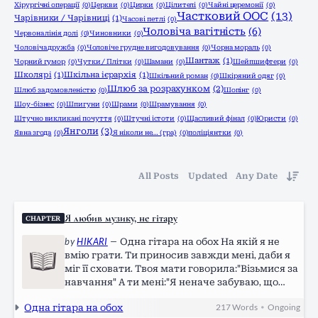
Хірургічні операції
(0)
Церкви
(0)
Цирки
(0)
Цілителі
(0)
Чайні церемонії
(0)
Частковий ООС
(13)
Чарівники / Чарівниці
(1)
Часові петлі
(0)
Чоловіча вагітність
(6)
Червона лінія долі
(0)
Чиновники
(0)
Чоловіча дружба
(0)
Чоловіче грудне вигодовування
(0)
Чорна мораль
(0)
Шантаж
(1)
Чорний гумор
(0)
Чутки / Плітки
(0)
Шамани
(0)
Шейпшифтери
(0)
Школярі
(1)
Шкільна ієрархія
(1)
Шкільний роман
(0)
Шкіряний одяг
(0)
Шлюб за розрахунком
(2)
Шлюб за домовленістю
(0)
Шопінг
(0)
Шоу-бізнес
(0)
Шпигуни
(0)
Шрами
(0)
Шрамування
(0)
Штучно викликані почуття
(0)
Штучні істоти
(0)
Щасливий фінал
(0)
Юристи
(0)
Янголи
(3)
Явна згода
(0)
Я ніколи не... (гра)
(0)
поліціянтки
(0)
All Posts
Updated
Any Date
Я любив музику, не гітару
CHAPTER
by
HIKARI
—
Одна гітара на обох На якій я не
вмію грати. Ти приносив завжди мені, даби я
міг її сховати. Твоя мати говорила:"Візьмися за
навчання" А ти мені:"Я неначе забуваю, що
таке навчання, коли музика грає у мені" Десь
Одна гітара на обох
217
Words
Ongoing
•
опівночі ти пропав. Проте, зустрілися пізніше.