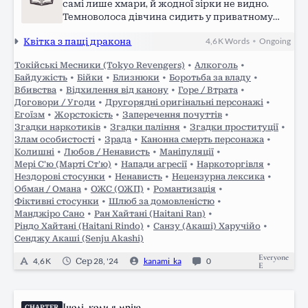
самі лише хмари, й жодної зірки не видно.
Темноволоса дівчина сидить у приватному
літаку, який для неї люб’язно забронював
Квітка з пащі дракона
4,6 K
Words
Ongoing
•
батько. Єдине, що тішить Харуко, - це тиша.
Повна тиша. Лише звук мотора чути десь…
Токійські Месники (Tokyo Revengers)
•
Алкоголь
•
Байдужість
•
Бійки
•
Близнюки
•
Боротьба за владу
•
Вбивства
•
Відхилення від канону
•
Горе / Втрата
•
Договори / Угоди
•
Другорядні оригінальні персонажі
•
Егоїзм
•
Жорстокість
•
Заперечення почуттів
•
Згадки наркотиків
•
Згадки паління
•
Згадки проституції
•
Злам особистості
•
Зрада
•
Канонна смерть персонажа
•
Колишні
•
Любов / Ненависть
•
Маніпуляції
•
Мері С'ю (Марті Ст'ю)
•
Напади агресії
•
Наркоторгівля
•
Нездорові стосунки
•
Ненависть
•
Нецензурна лексика
•
Обман / Омана
•
ОЖС (ОЖП)
•
Романтизація
•
Фіктивні стосунки
•
Шлюб за домовленістю
•
Манджіро Сано
•
Ран Хайтані (Haitani Ran)
•
Ріндо Хайтані (Haitani Rindo)
•
Санзу (Акаші) Харучійо
•
Сенджу Акаші (Senju Akashi)
Everyone
4,6 K
Сер 28, '24
kanami_ka
0
E
Іноді, коли я мрію
CHAPTER