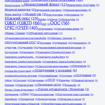
Неформальний шлюб
(0)
Нещасливий фінал
(11)
Нещасливі стосунки
(1)
Нечиста сила
(0)
Нещасні випадки
(2)
Неідеальний омегаверс
(0)
Низька самооцінка
(0)
Новий рік
(3)
Нове життя
(1)
Нові стосунки
(0)
Ностальгія
(0)
Ніжний секс
(19)
Німфи
(0)
Ніндзя
(0)
Нічні клуби
(0)
ОЖС (ОЖП)
(66)
ООС
(56)
ОКР
(0)
ОЧС (ОЧП)
(40)
Об'єктивація
(0)
Обговорення кінків
(0)
Обман / Омана
(1)
Образливі персонажі
(1)
Обумовлена контекстом гомофобія
(0)
Обіцянки / Клятви
(0)
Обґрунтований ООС
(2)
Оголення
(0)
Одержимі
(0)
Одержимість
(0)
Один день
(0)
Однолюби
(0)
Однохвилинний канонічний персонаж
(0)
Окультизм
(0)
Омегаверс
(0)
Омегаверс: f!Альфа/m!Омега
(0)
Омегаверс: Альфа/Альфа
(0)
Омегаверс: Альфа/Бета
(0)
Омегаверс: Альфа/Омега/Альфа
(0)
Омегаверс: Омега/Альфа/Омега
(0)
Оптимізм
(1)
Омегаверс: Омега/Омега
(0)
Онкологічні захворювання
(0)
Освідчення у коханні
(6)
Оргазм без стимуляції
(0)
Осідлання
(2)
Особистість проти системи
(0)
Останній шанс
(0)
Острови
(0)
ПТСР
(1)
Офіси
(0)
Охоронці
(0)
Очікування
(0)
Паладіни
(0)
Палацові інтриги
(0)
Паралельні світи
(1)
Паління
(0)
Панічні атаки
(0)
Паранойя
(0)
Парки атракціонів / Ярмарки
(3)
Парки / Зони відпочинку
(0)
Парі
(1)
Парфюмери
(0)
Патологоанатоми
(0)
Патріотичні теми і мотиви
(0)
Пацифісти
(0)
Перевертні
(0)
Перегляд порно
(0)
Перегони із часом
(0)
Передача магічних здібностей
(0)
Передбачувана смерть персонажа
(0)