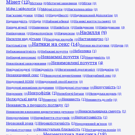
Мінет
(12)
Містика
(0)
Містичні захисники
(0)
Мітки
(0)
Міфи і міфологія
(1)
Міфічні істоти
(0)
Нав'язлива опіка
(0)
Нав’язливі думки
(0)
Нагі
(0)
Надздібності
(0)
Надлишковий фізіологізм
(0)
Надшвидкість
(0)
Надія
(0)
Наймані вбивці
(0)
На межі життя та смерті
(0)
Напади агресії
(0)
Напарники
(0)
Напівбоги
(0)
Напівдемони
(0)
Напівдракони
(0)
Насилля
(9)
Напівкровки
(0)
Наркоторгівля
(0)
Нарцисизм
(0)
Насилля над дітьми
(1)
Наставництво
(1)
Наслідки хвороби
(0)
Натяки на секс
(14)
Настільні ігри
(0)
Натяки на стосунки
(0)
Наука
(0)
Небезпека
(1)
Небажана вагітність
(0)
Небажані почуття
(0)
Невзаємні почуття
(3)
Небінарні персонажі
(0)
Невидимість
(0)
Невимовлені почуття
(4)
Невиліковні захворювання
(0)
Невідомі родичі
(0)
Невідомість
(0)
Негативний протагоніст
(0)
Недовіра
(0)
Незахищений секс
(1)
Незворотні перевтілення
(0)
Незграбний секс
(0)
Нездоровий BDSM
(0)
Нездоровий спосіб життя
(0)
Незручність
(1)
Нездорові механізми подолання
(0)
Нездорові стосунки
(0)
Некрофілія
(3)
Некромаги
(0)
Нелюблячі батьки
(0)
Нелюдська мораль
(0)
Нелюдські види
(2)
Ненависть
(1)
Немертві
(0)
Ненависть до себе
(0)
Ненависть з першого погляду
(2)
Ненасильницька смерть
(1)
Ненавмисне вживання наркотичних речовин
(0)
Непритомність
(1)
Непорозуміння
(0)
Неприйняття стосунків
(0)
Нервовий зрив
(1)
Нереалістичність
(1)
Нерозривний зв'язок
(0)
Несексуальна близькість
(1)
Нерівні стосунки
(0)
Нестандартна поезія
(0)
Нецензурна лексика
(18)