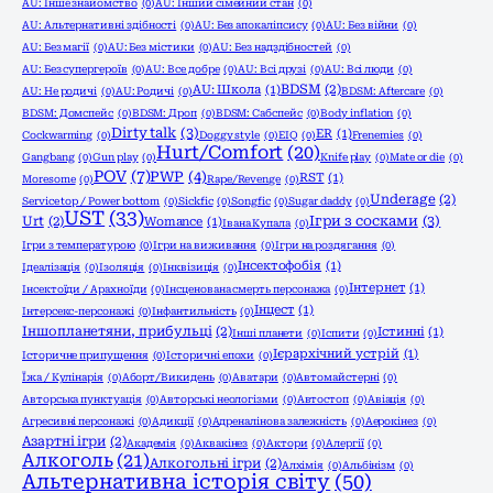
AU: Інше знайомство
(0)
AU: Інший сімейний стан
(0)
AU: Альтернативні здібності
(0)
AU: Без апокаліпсису
(0)
AU: Без війни
(0)
AU: Без магії
(0)
AU: Без містики
(0)
AU: Без надздібностей
(0)
AU: Без супергероїв
(0)
AU: Все добре
(0)
AU: Всі друзі
(0)
AU: Всі люди
(0)
BDSM
(2)
AU: Школа
(1)
AU: Не родичі
(0)
AU: Родичі
(0)
BDSM: Aftercare
(0)
BDSM: Домспейс
(0)
BDSM: Дроп
(0)
BDSM: Сабспейс
(0)
Body inflation
(0)
Dirty talk
(3)
ER
(1)
Cockwarming
(0)
Doggy style
(0)
EIQ
(0)
Frenemies
(0)
Hurt/Comfort
(20)
Gangbang
(0)
Gun play
(0)
Knife play
(0)
Mate or die
(0)
POV
(7)
PWP
(4)
RST
(1)
Moresome
(0)
Rape/Revenge
(0)
Underage
(2)
Service top / Power bottom
(0)
Sickfic
(0)
Songfic
(0)
Sugar daddy
(0)
UST
(33)
Ігри з сосками
(3)
Urt
(2)
Womance
(1)
Івана Купала
(0)
Ігри з температурою
(0)
Ігри на виживання
(0)
Ігри на роздягання
(0)
Інсектофобія
(1)
Ідеалізація
(0)
Ізоляція
(0)
Інквізиція
(0)
Інтернет
(1)
Інсектоїди / Арахноїди
(0)
Інсценована смерть персонажа
(0)
Інцест
(1)
Інтерсекс-персонажі
(0)
Інфантильність
(0)
Іншопланетяни, прибульці
(2)
Істинні
(1)
Інші планети
(0)
Іспити
(0)
Ієрархічний устрій
(1)
Історичне припущення
(0)
Історичні епохи
(0)
Їжа / Кулінарія
(0)
Аборт/Викидень
(0)
Аватари
(0)
Автомайстерні
(0)
Авторська пунктуація
(0)
Авторські неологізми
(0)
Автостоп
(0)
Авіація
(0)
Агресивні персонажі
(0)
Адикції
(0)
Адреналінова залежність
(0)
Аерокінез
(0)
Азартні ігри
(2)
Академія
(0)
Аквакінез
(0)
Актори
(0)
Алергії
(0)
Алкоголь
(21)
Алкогольні ігри
(2)
Алхімія
(0)
Альбінізм
(0)
Альтернативна історія світу
(50)