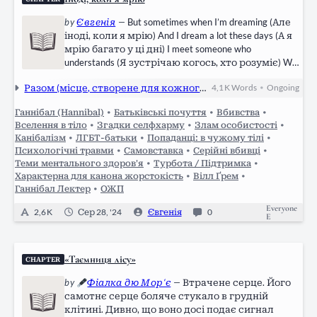
by
Євгенія
—
But sometimes when I’m dreaming (Але
іноді, коли я мрію) And I dream a lot these days (А я
мрію багато у ці дні) I meet someone who
understands (Я зустрічаю когось, хто розуміє) Who
leads me through the haze (Хто веде мене крізь
Разом (місце, створене для кожного з нас)
4,1 K
Words
Ongoing
•
туман) - Agnetha Fältskog, Sometimes When I’m
Dreaming ─── • . ·• 𖥸 • . ·• ─── Фей спить. І
Ганнібал (Hannibal)
•
Батьківські почуття
•
Вбивства
•
звісно, сни навідують її в…
Вселення в тіло
•
Згадки селфхарму
•
Злам особистості
•
Канібалізм
•
ЛГБТ-батьки
•
Попаданці: в чужому тілі
•
Психологічні травми
•
Самовставка
•
Серійні вбивці
•
Теми ментального здоров'я
•
Турбота / Підтримка
•
Характерна для канона жорстокість
•
Вілл Ґрем
•
Ганнібал Лектер
•
ОЖП
Everyone
2,6 K
Сер 28, '24
Євгенія
0
E
«Таємниця лісу»
CHAPTER
by
Фіалка дю Мор‘є
—
Втрачене серце. Його
самотнє серце боляче стукало в грудній
клітині. Дивно, що воно досі подає сигнал