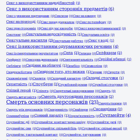
Секс з використанням надздібностей
(1)
Секс з використанням сторонніх предметів
(6)
Секс з уявними партнерами
(0)
Сексизм
(0)
Секс на камеру
(0)
Секс на природі
(1)
Секс перед дзеркалом
(0)
Секс по телефону
(0)
Секс при сторонніх
(0)
Секс під час хвороби
(0)
Секс с використанням магії
(0)
Сексуальна недосвідченість
(1)
Секстинг
(0)
Сексуальна освіта
(0)
Сексуальне насилля
(2)
Секс у воді
(1)
Сексуальне рабство
(0)
Секс із використанням одурманюючих речовин
(4)
Села
(2)
Селфхарм
(2)
Секс із смертельним результатом
(0)
Селища
(0)
Серійні вбивці
(1)
Селфцест
(0)
Сенсорна депривація
(0)
Сентиментальність
(0)
Сидіння на обличчі
(1)
Сиблінги
(0)
Симбіоз
(0)
Символізм
(0)
Синдром того, хто вижив
(1)
Синдром Котара
(0)
Сирени
(0)
Сироти
(0)
Складні стосунки
(1)
Скажені вчені
(0)
Скелети
(0)
Складний характер
(0)
Слоуберн
(2)
Скритність
(1)
Службовий роман
(0)
Службові стосунки
(0)
Сліпий герой
(1)
Сліпота
(0)
Смертельні захворювання
(0)
Смерть
(0)
Смерть другорядних персонажів
(2)
Смерть антагоніста
(0)
Смерть основних персонажів
(23)
Смерть тварин
(0)
Сновидіння
(2)
Смерть усіх персонажів
(0)
Смиренність
(0)
Снайпери
(0)
Соулмейти
(4)
Сонний параліч
(1)
Сомнамбулізм
(0)
Сором'язливість
(0)
Соулмейти: дії
(0)
Соулмейти: контакт через шкіру
(0)
Соулмейти: речі
(0)
Соулмейти: сни
(0)
Соулмейти: спільний біль
(0)
Соулмейти: спільні емоції
(0)
Соулмейти: тактильний контакт
(0)
Соулмейти: татуювання
(0)