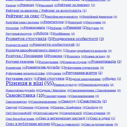
Ревнощі
(1)
Рейтинг за лексику
(1)
Расизм
(0)
Революції
(0)
Рейтинг за насилля / Рейтинг за жорстокість
(1)
Рейтинг за секс
(7)
Релігійна нетерпимість
(0)
Релігійний фанатизм
(0)
Репетитори
(1)
Релігійні теми і мотиви
(0)
Репетиції
(0)
Ресторани
(0)
Риммінг
(2)
Реінкарнація
(1)
Ретеллінг
(0)
Рибалка
(0)
Ритуали
(0)
Роботи
(1)
Ритуальні послуги
(0)
Розбійники
(0)
Розвиток стосунків
(5)
Роздвоєння особистості
(3)
Розкриття особистостей
(1)
Розкриття магії
(0)
Розлади шизофренічного спектру
(1)
Розлад сприйняття кольорів
(0)
Розлука / Прощання
(2)
Розмови
(1)
Розплата
(0)
Розрив зв'язку
(0)
Романтизація
(2)
Розумні тварини
(1)
Розчарування
(0)
Роман на стороні
(0)
Романтична дружба
(1)
Романтика
(0)
Руйнування стереотипів
(0)
Рятування життя
(2)
Руйнування четвертої стіни
(0)
Русалки
(0)
Рівні стосунки
(2)
Рятування світу
(1)
Різдво
(1)
Рідкісні захворювання
(0)
Різниця в віці
(55)
Різниця культур
(0)
Різновікова дружба
(0)
Різностатева дружба
(0)
Садизм / Мазохізм
(0)
Самовизначення / Самопізнання
(0)
Самовставка
(10)
Самокатування
(0)
Самонавіювання
(0)
Самотність
(2)
Самосуд
(1)
Самопожертва
(0)
Самоприниження
(0)
Самураї
(0)
Сарказм
(0)
Сатири
(0)
Сварки / Конфлікти
(0)
Свобода
(0)
Світ без гомофобії
(0)
Світські заходи
(0)
Секретні місії
(0)
Секс-іграшки
(0)
Секс в нетверезому вигляді
(1)
Секс в одязі
(1)
Секс без зобов’язань
(0)
Секс в публічних місцях
(2)
Секс в транспорті
(0)
Секс за розрахунком
(0)