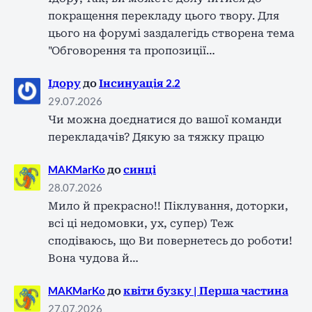
покращення перекладу цього твору. Для
цього на форумі заздалегідь створена тема
"Обговорення та пропозиції…
Ідору
до
Інсинуація 2.2
29.07.2026
Чи можна доєднатися до вашої команди
перекладачів? Дякую за тяжку працю
MAKMarKo
до
синці
28.07.2026
Мило й прекрасно!! Піклування, доторки,
всі ці недомовки, ух, супер) Теж
сподіваюсь, що Ви повернетесь до роботи!
Вона чудова й…
MAKMarKo
до
квіти бузку | Перша частина
27.07.2026