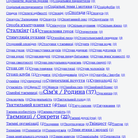
Соулмейти: фізичні прояви
(0)
Соціальний паразитизм
(0)
Соціальні теми і мотиви
(1)
Соціальні експерименти
(0)
Соціофобія
(0)
Спогади
(2)
Спадок
(0)
Сплячі здібності
(0)
Сповіді
(0)
Спокуса
(0)
Спокуса / Залицяння
(0)
Спокута
(0)
Спонтанний секс
(0)
Спортзали
(0)
Спроба зґвалтування
(1)
Співчуття
(0)
Спільне купання
(0)
Спільне ліжко
(0)
Сталкінг
(14)
Становлення героя
(1)
Стереотипи
(0)
Стимуляція руками
(2)
Стихійні лиха
(0)
Стокгольмський синдром
(0)
Сторонній оповідач
(0)
Стосунки у таємниці
(0)
Страта
(0)
Страх води
(0)
Страх грози
(0)
Страх гучних звуків
(0)
Страх дзеркал
(0)
Страх доторків
(0)
Страх крові
(0)
Страх невдачі
(0)
Страх перед батьками
(0)
Страх прив’язаності
(0)
Страх самотності
(0)
Страх сексуальних домагань
(0)
Страх смерті
(0)
Страх сну
(1)
Страх темряви
(0)
Страх тиші
(0)
Страх чоловіків
(0)
Стрип-клуби
(1)
Студенти
(0)
Субординація
(0)
Суд
(0)
Суккуби / Інкуби
(0)
Суперечливі почуття
(1)
Суперзлодії
(1)
Сумніви
(0)
Супергерої
(0)
Сучасність
(0)
Сфера ІТ
(0)
Сфінкси
(0)
Сімейна сага
(0)
Сімейний бізнес
(0)
Сім’я / Родина
(37)
Сімейні таємниці
(1)
Сіра миша
(0)
Сіра мораль
(0)
Сіра реальність
(0)
Тактильний голод
(0)
Тактильний контакт
(4)
Танці
(1)
Тату-салони
(0)
Татуювання
(0)
Таємна особистість
(0)
Таємна сутність
(0)
Таємниці / Секрети
(22)
Таємні друзі (гра)
(0)
Твінцест
(2)
Таємні організації
(1)
Творення
(0)
Творча криза
(0)
Театри
(0)
Теми етики і моралі
(1)
Телекінез
(0)
Телепатія
(0)
Телепортація
(0)
Теми ментального здоров'я
(0)
Темне минуле
(0)
Темні ельфи
(0)
Терористи
(0)