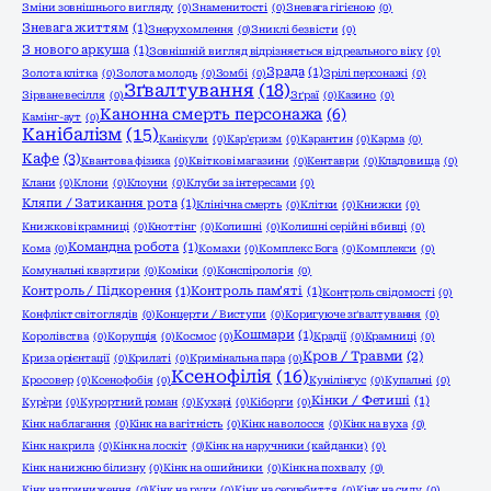
Зміни зовнішнього вигляду
(0)
Знаменитості
(0)
Зневага гігієною
(0)
Зневага життям
(1)
Знерухомлення
(0)
Зниклі безвісти
(0)
З нового аркуша
(1)
Зовнішній вигляд відрізняється від реального віку
(0)
Зрада
(1)
Золота клітка
(0)
Золота молодь
(0)
Зомбі
(0)
Зрілі персонажі
(0)
Зґвалтування
(18)
Зірване весілля
(0)
Зґраї
(0)
Казино
(0)
Канонна смерть персонажа
(6)
Камінг-аут
(0)
Канібалізм
(15)
Канікули
(0)
Кар'єризм
(0)
Карантин
(0)
Карма
(0)
Кафе
(3)
Квантова фізика
(0)
Квіткові магазини
(0)
Кентаври
(0)
Кладовища
(0)
Клани
(0)
Клони
(0)
Клоуни
(0)
Клуби за інтересами
(0)
Кляпи / Затикання рота
(1)
Клінічна смерть
(0)
Клітки
(0)
Книжки
(0)
Книжкові крамниці
(0)
Кноттінг
(0)
Колишні
(0)
Колишні серійні вбивці
(0)
Командна робота
(1)
Кома
(0)
Комахи
(0)
Комплекс Бога
(0)
Комплекси
(0)
Комунальні квартири
(0)
Коміки
(0)
Конспірологія
(0)
Контроль / Підкорення
(1)
Контроль пам'яті
(1)
Контроль свідомості
(0)
Конфлікт світоглядів
(0)
Концерти / Виступи
(0)
Коригуюче зґвалтування
(0)
Кошмари
(1)
Королівства
(0)
Корупція
(0)
Космос
(0)
Крадії
(0)
Крамниці
(0)
Кров / Травми
(2)
Криза орієнтації
(0)
Крилаті
(0)
Кримінальна пара
(0)
Ксенофілія
(16)
Кросовер
(0)
Ксенофобія
(0)
Кунілінгус
(0)
Купальні
(0)
Кінки / Фетиші
(1)
Кур`єри
(0)
Курортний роман
(0)
Кухарі
(0)
Кіборги
(0)
Кінк на благання
(0)
Кінк на вагітність
(0)
Кінк на волосся
(0)
Кінк на вуха
(0)
Кінк на крила
(0)
Кінк на лоскіт
(0)
Кінк на наручники (кайданки)
(0)
Кінк на нижню білизну
(0)
Кінк на ошийники
(0)
Кінк на похвалу
(0)
Кінк на приниження
(0)
Кінк на руки
(0)
Кінк на серцебиття
(0)
Кінк на силу
(0)