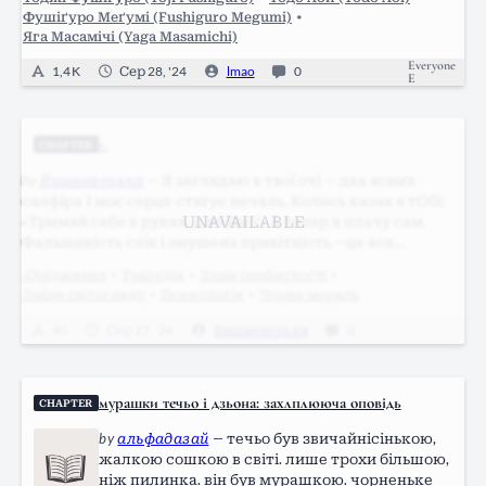
Фушіґуро Меґумі (Fushiguro Megumi)
•
Яга Масамічі (Yaga Masamichi)
Everyone
1,4 K
Сер 28, '24
lmao
0
E
1.
CHAPTER
by
Вишневецька
—
Я заглядаю в твої очі — два ясних
сапфіра І моє серце стягує печаль, Колись казав я тОбі:
«Тримай себе в руках, дівчИно!» А тепер я плачу сам.
Фальшивість слів і змушена привітність —це все
належало відбросам, але тільки не тобі. І як же боляче
.Оріджинал
•
Трагедія
•
Злам особистості
•
було спостерігати…
Зміна світогляду
•
Психологія
•
Чорна мораль
90
Сер 27, '24
Вишневецька
0
мурашки течьо і дзьона: захлплююча оповідь
CHAPTER
by
альфадазай
—
течьо був звичайнісінькою,
жалкою сошкою в світі. лише трохи більшою,
ніж пилинка. він був мурашкою. чорненьке