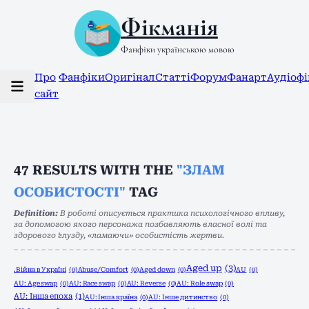
Фікманія
Фанфіки українською мовою
Про
Фанфіки
Оригінал
Статті
Форум
Фанарт
Аудіоф
сайт
47
RESULTS WITH THE
"ЗЛАМ
ОСОБИСТОСТІ"
TAG
Definition:
В роботі описується практика психологічного впливу,
за допомогою якого персонажа позбавляють власної волі та
здорового ґлузду, «ламаючи» особистість жертви.
Aged up
(3)
.Війна в Україні
(0)
Abuse/Comfort
(0)
Aged down
(0)
AU
(0)
AU: Age swap
(0)
AU: Race swap
(0)
AU: Reverse
(0)
AU: Role swap
(0)
AU: Інша епоха
(1)
AU: Інша країна
(0)
AU: Інше дитинство
(0)