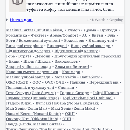
намагаючись лишній раз не шуміти зняла
туфлі та кофту, повісивши її на гачок біля
дзеркала. Мимоволі глянула на своє волосся —
Нитка долі
1,4 K
Words
Ongoing
•
від вчорашньої зачіски не лишилося і сліда.
Дівчина втомлено зітхнула. Вона…
Магічна Битва (Jujutsu Kaisen)
•
Гумор
•
Драма
•
Пригоди
•
Романтика
•
Фентезі
•
Abuse/Comfort
•
AU
•
Битви
•
Біль
•
Боги / Божественні сутності
•
Божевілля
•
В одному тілі
•
Вигадані створіння
•
Викладачі
•
Вищі учбові заклади
•
Від антигероя до героя
•
Відхилення від канону
•
Горе / Втрата
•
Демони
•
Другорядні оригінальні персонажі
•
Екшн
•
Жаль / Шкода
•
Закоханість
•
Закриті учбові заклади
•
Злам особистості
•
Канонна смерть персонажа
•
Кошмари
•
Магічні учбові заклади
•
Мова квітів
•
Напівбоги
•
ОЖС (ОЖП)
•
ООС
•
ОЧС (ОЧП)
•
Паління
•
Перехідний вік
•
Попаданці: в чужому тілі
•
Спогади
•
Ґето Суґуру (Geto Suguru)
•
Ґоджьо Сатору
•
Іейрі Шьооко
•
Інумакі Тоге (Inumaki Toge)
•
Іорі Утахіме (Iori Utahime)
•
Ітадорі Юджі
•
Куґісакі Нобара (Nobara Kugisaki)
•
Май Зенін (Zenin Mai)
•
Макі Зенін (Zenin Maki)
•
Нанамі Кєнто (Nanami Kento)
•
ОЖП
•
Оккоцу Юта (Okkotsu Utah)
•
ОЧП
•
Панда (Panda, Магічна битва)
•
Тоджі Фушіґуро (Toji Fushiguro)
•
Тодо Аой (Todo Aoi)
•