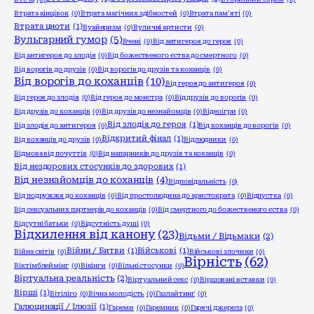
Втрата кінцівок
(0)
Втрата магічних здібностей
(0)
Втрата пам’яті
(0)
Втрата цноти
(1)
Вуайеризм
(0)
Вуличні артисти
(0)
Вульгарний гумор
(5)
Вчені
(0)
Від антигероя до героя
(0)
Від антигероя до злодія
(0)
Від божественого єства до смертного
(0)
Від ворогів до друзів
(0)
Від ворогів до друзів та коханців
(0)
Від ворогів до коханців
(10)
Від героя до антигероя
(0)
Від героя до злодія
(0)
Від героя до монстра
(0)
Від друзів до ворогів
(0)
Від друзів до коханців
(0)
Від друзів до незнайомців
(0)
Відеоігри
(0)
Від злодія до героя
(1)
Від злодія до антигероя
(0)
Від коханців до ворогів
(0)
Відкритий фінал
(1)
Від коханців до друзів
(0)
Відлюдники
(0)
Відмова від почуттів
(0)
Від напарників до друзів та коханців
(0)
Від нездорових стосунків до здорових
(1)
Від незнайомців до коханців
(4)
Відповідальність
(0)
Від подружжя до коханців
(0)
Від простолюдина до аристократа
(0)
Відпустка
(0)
Від сексуальних партнерів до коханців
(0)
Від смертного до божественого єства
(0)
Відсутні батьки
(0)
Відсутність душі
(0)
Відхилення від канону
(23)
Відьми / Відьмаки
(2)
Війни / Битви
(1)
Військові
(1)
Війна світів
(0)
Військові злочини
(0)
Вірність
(62)
Віктімблеймінг
(0)
Вікінги
(0)
Вільні стосунки
(0)
Віртуальна реальність
(2)
Віртуальний секс
(0)
Віршовані вставки
(0)
Вірші
(1)
Вітіліго
(0)
Вічна молодість
(0)
Газлайтинґ
(0)
Галюцинації / Ілюзії
(1)
Гареми
(0)
Гаремник
(0)
Гарячі джерела
(0)