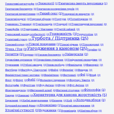
Технології
(1)
Тимчасова смерть персонажа
(1)
Техногенні катастрофи
(0)
Тимчасове безсмертя
(0)
Тимчасове воскресіння героїв
(0)
Тихий секс
(2)
Тимчасові перевтілення
(0)
Товариші по нещастю
(0)
Токсичні родичі
(0)
Торговці зброєю
(0)
Тортури
(0)
Тоталітаризм
(0)
Травники / Травниці
(0)
Трагікомедія
(0)
Традиції
(0)
Трансгендерні персонажі
(0)
Трансфобія
(0)
Тренування / Навчання
(0)
Третій зайвий
(0)
Тривожність
(3)
Тривожний розлад особистості
(0)
Трудоголізм
(0)
Турбота / Підтримка
(25)
Туалетний гумор
(0)
Тілесні покарання
(1)
Тілесний горор
(0)
Тілесні рідини
(0)
Тілоохоронці
(0)
Узгодження з каноном
(25)
Тічка / Гон
(2)
Україна
(0)
Укриття
(2)
Універсали
(2)
Укрреал
(0)
Умовне безсмертя
(0)
Управління оргазмом
(0)
Управління стихіями
(0)
Усвідомлені сновидіння
(0)
Утримання
(0)
Учбові заклади
(0)
Уявна свобода
(0)
Фамільяри
(0)
Фансервіс
(0)
Фастберн
(0)
Фастфуд / Закусочні
(0)
Фейрі
(0)
Фельчінг
(0)
Фемдом
(0)
Феї
(1)
Феміністські теми і мотиви
(0)
Фемінітиви
(0)
Фестивалі
(0)
Флаф
(0)
Фобії
(1)
Флот
(0)
Флірт
(0)
Фольклор і перекази
(0)
Фортеці / Башти
(0)
Фотографи
(0)
Фроттаж
(0)
Фуд-фетиш
(0)
Фуррі
(0)
Фут-фетиш
(0)
Філософія
(2)
Фізична надсила
(0)
Фіктивний шлюб
(0)
Фіктивні стосунки
(0)
Характерна для канона жорстокість
(5)
Хакери
(0)
Ханахакі
(0)
Холодна зброя
(2)
Харасмент
(0)
Хибні звинувачення
(0)
Химери
(0)
Хобі
(0)
Хронокінез
(1)
Хороший поганий фінал
(0)
Хронічні захворювання
(0)
Хтонічні сутності
(2)
Художники
(1)
Хуманізація
(0)
Хімічна зброя
(0)