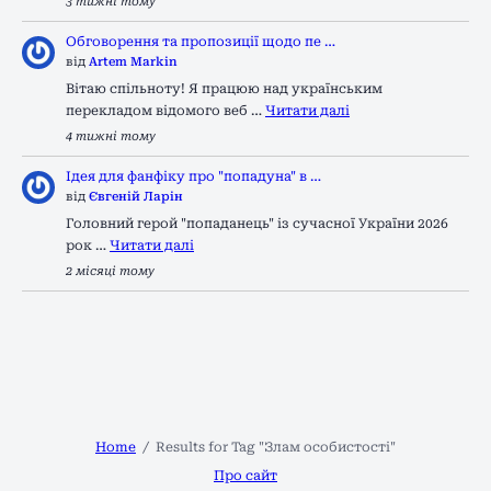
3 тижні тому
Обговорення та пропозиції щодо пе …
від
Artem Markin
Вітаю спільноту! Я працюю над українським
перекладом відомого веб …
Читати далі
4 тижні тому
Ідея для фанфіку про "попадуна" в …
від
Євгеній Ларін
Головний герой "попаданець" із сучасної України 2026
рок …
Читати далі
2 місяці тому
Home
Results for Tag "Злам особистості"
Про сайт