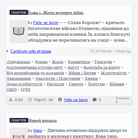
Глава 1. Жити всупереч війні.
CHAPTER
by
Felix_ne_korm
—
— Слава Королю! — кричало
багатотисячне військо Етвінелю, піднявши до
неба закривавлені клинки. Їх, колись блискучі
обладунки не переливались на сонці — вони
були багряними, в кого пошкодженими, а в
Canticum solis et lunae
19,1 K
Words
Ongoing
•
кого взагалі відсутні. Воїни виглядали
втомленими, і в очах виднілась скорбота…
.Оріджинал
•
Драма
•
Жахи
•
Романтика
•
Трагедія
•
Альтернативна історія світу
•
Ангст
•
Боротьба за владу
•
Від незнайомців до коханців
•
Війни / Битви
•
Жорстокість
•
Завоювання
•
Заколоти / Повстання
•
Замки
•
Злам особистості
•
Насилля
•
Смерть
•
Тортури
•
Шрами
•
ОЖП
•
ОЧП
Everyone
2,2 K
Сер 27, '24
Felix_ne_korm
5
E
Новий вчитель
CHAPTER
by
lmao
—
Дівчина втомлено відкрила двері та
ввійшла в маленьку квартиру. Вона тихо,