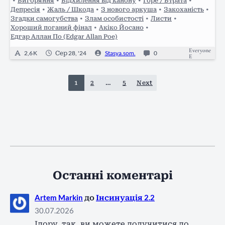
•
Вигоряння
•
Відхилення від канону
•
Горе / Втрата
•
Депресія
•
Жаль / Шкода
•
З нового аркуша
•
Закоханість
•
Згадки самогубства
•
Злам особистості
•
Листи
•
Хороший поганий фінал
•
Акіко Йосано
•
Едгар Аллан По (Edgar Allan Poe)
Everyone
2,6 K
Сер 28, '24
Stasya.som.
0
E
1
2
…
5
Next
Останні коментарі
Artem Markin
до
Інсинуація 2.2
30.07.2026
Ідору, так, ви можете долучитися до