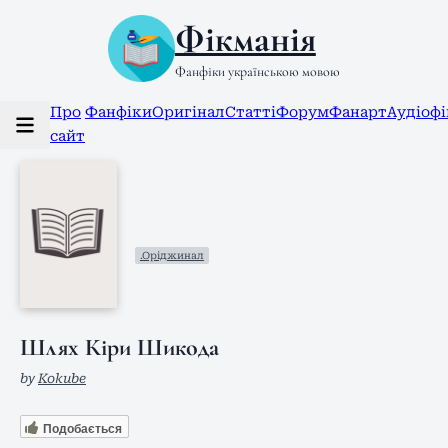
Фікманія
Фанфіки українською мовою
Про
Фанфіки
Оригінал
Статті
Форум
Фанарт
Аудіоф
сайт
.Оріджинал
Шлях Кіри Шикода
by
Kokube
Подобається