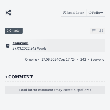
Read Later
Follow
1 Chapter
Ханахакі
29.03.2022
242 Words
17.08.2024
Сер 17, '24
242
Everyone
Ongoing
1
COMMENT
Load latest comment (may contain spoilers)