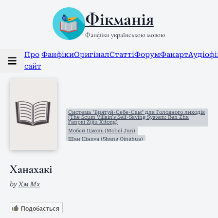
Фікманія
Фанфіки українською мовою
Про
Фанфіки
Оригінал
Статті
Форум
Фанарт
Аудіоф
сайт
Система "Врятуй-Себе-Сам" для Головного лиходія
(The Scum Villain's Self-Saving System: Ren Zha
Fanpai Zijiu Xitong)
Мобей Цзюнь (Mobei Jun)
Шан Цінхуа (Shang Qinghua)
Ханахакі
by
Хм Мх
Подобається