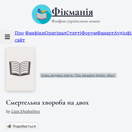
Фікманія
Фанфіки українською мовою
Про
Фанфіки
Оригінал
Статті
Форум
Фанарт
Аудіоф
сайт
Нова людина павук (The Amazing Spider-Man)
Смертельна хвороба на двох
by
Liza Shabalina
Подобається