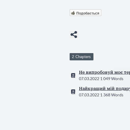
Подобається
2 Chapters
Не випробовуй моє те
07.03.2022
1 049 Words
Найкращий мій подару
07.03.2022
1 368 Words