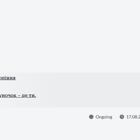
рпіння
ночок – це ти.
Ongoing
17.08.