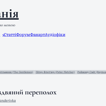
нія
ою мовою
л
Статті
Форум
Фанарт
Аудіофіки
тльмени (The Gentlemen)
Пітер Флетчер (Peter Fletcher)
Реймонд Сміт (Raymon
здвяний переполох
anderivka