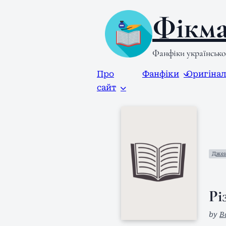
Фікма
Фанфіки українськ
Про
Фанфіки
Оригіна
сайт
Джен
Рі
by
B