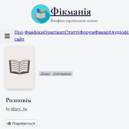
Фікманія
Фанфіки українською мовою
Про
Фанфіки
Оригінал
Статті
Форум
Фанарт
Аудіоф
сайт
.Вірші
.Оріджинал
Розповім
by
Mary_fw
Подобається