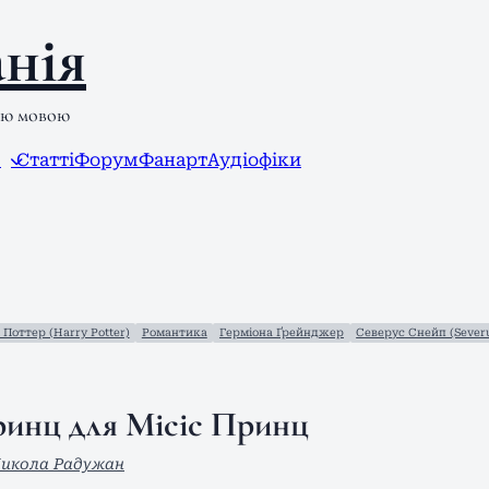
нія
ою мовою
л
Статті
Форум
Фанарт
Аудіофіки
 Поттер (Harry Potter)
Романтика
Герміона Ґрейнджер
Северус Снейп (Sever
инц для Місіс Принц
икола Радужан