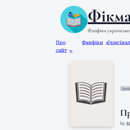
Фікма
Фанфіки українськ
Про
Фанфіки
Оригіна
сайт
Гаррі
Пр
by
М