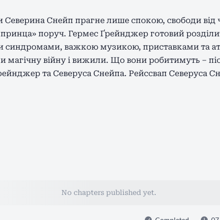
и Северина Снейп прагне лише спокою, свободи від 
принца» поруч. Гермес Ґрейнджер готовий розділит
и синдромами, важкою музикою, приставками та а
и магічну війну і вижили. Що вони робитимуть – пі
рейнджер та Северуса Снейпа. Рейссвап Северуса Сн
No chapters published yet.
Completed
07