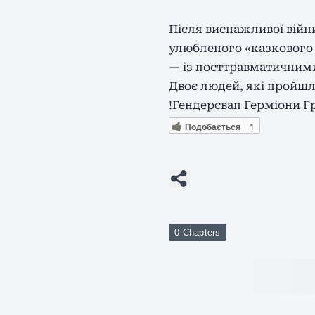
Після виснажливої війн
улюбленого «казкового 
— із посттравматичним
Двоє людей, які пройшл
!Гендерсвап Герміони Г
Подобається
1
0 Chapters