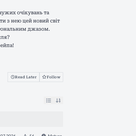
чужих очікувань та
и з нею цей новий світ
тональним джазом.
сля?
ейпа!
Read Later
Follow
.07.2026
56
Mature