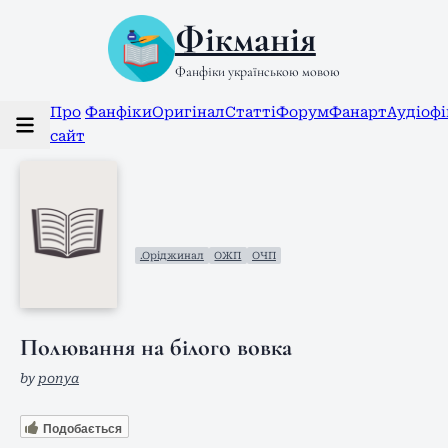
Фікманія
Фанфіки українською мовою
Про
Фанфіки
Оригінал
Статті
Форум
Фанарт
Аудіоф
сайт
.Оріджинал
ОЖП
ОЧП
Полювання на білого вовка
by
ponya
Подобається