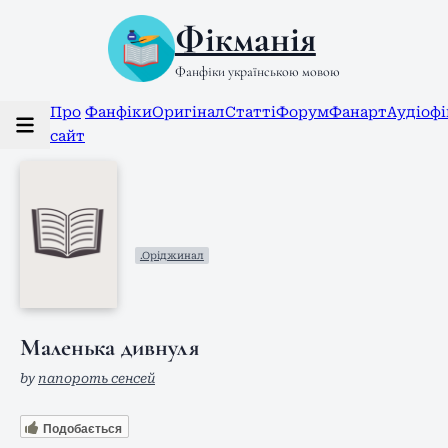
Фікманія
Фанфіки українською мовою
Про
Фанфіки
Оригінал
Статті
Форум
Фанарт
Аудіоф
сайт
.Оріджинал
Маленька дивнуля
by
папороть сенсей
Подобається