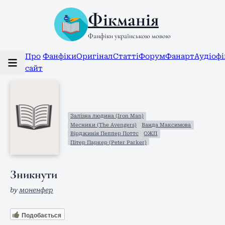
Фікманія
Фанфіки українською мовою
Про
Фанфіки
Оригінал
Статті
Форум
Фанарт
Аудіоф
сайт
Залізна людина (Iron Man)
Месники (The Avengers)
Ванда Максимова
Вірджинія Пеппер Поттс
ОЖП
Пітер Паркер (Peter Parker)
Тоні Старк (Tony" Stark)
Зникнути
by
моненфер
Подобається