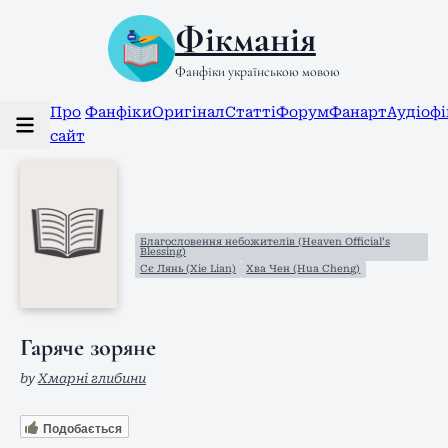
Фікманія
Фанфіки українською мовою
Про
Фанфіки
Оригінал
Статті
Форум
Фанарт
Аудіоф
сайт
Благословення небожителів (Heaven Official’s
Blessing)
Сє Лянь (Xie Lian)
Хва Чен (Hua Cheng)
Гаряче зоряне
by
Хмарні глибини
Подобається