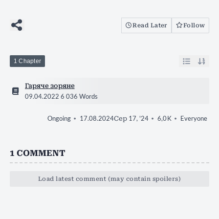
Read Later
Follow
1 Chapter
Гаряче зоряне
09.04.2022
6 036 Words
17.08.2024
Сер 17, '24
6,0 K
Everyone
Ongoing
1
COMMENT
Load latest comment (may contain spoilers)