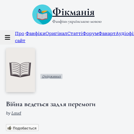
Фікманія
Фанфіки українською мовою
Про
Фанфіки
Оригінал
Статті
Форум
Фанарт
Аудіоф
сайт
.Оріджинал
Війна ведеться задля перемоги
by
Laud
Подобається