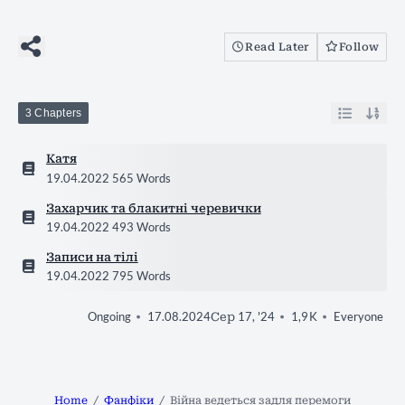
Read Later
Follow
3 Chapters
Катя
19.04.2022
565 Words
Захарчик та блакитні черевички
19.04.2022
493 Words
Записи на тілі
19.04.2022
795 Words
17.08.2024
Сер 17, '24
1,9 K
Everyone
Ongoing
Home
Фанфіки
Війна ведеться задля перемоги