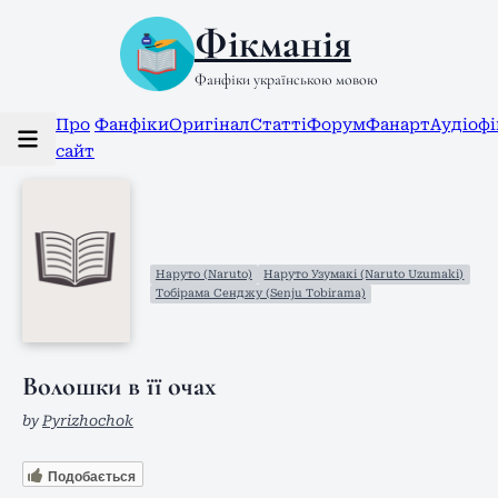
Фікманія
Фанфіки українською мовою
Про
Фанфіки
Оригінал
Статті
Форум
Фанарт
Аудіоф
сайт
Наруто (Naruto)
Наруто Узумакі (Naruto Uzumaki)
Тобірама Сенджу (Senju Tobirama)
Волошки в її очах
by
Pyrizhochok
Подобається