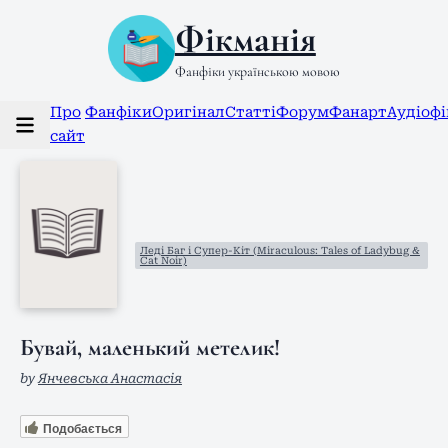
Фікманія
Фанфіки українською мовою
Про
Фанфіки
Оригінал
Статті
Форум
Фанарт
Аудіоф
сайт
Леді Баг і Супер-Кіт (Miraculous: Tales of Ladybug &
Cat Noir)
Бувай, маленький метелик!
by
Янчевська Анастасія
Подобається