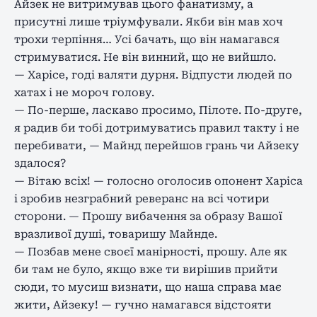
Айзек не витримував цього фанатизму, а
присутні лише тріумфували. Якби він мав хоч
трохи терпіння… Усі бачать, що він намагався
стримуватися. Не він винний, що не вийшло.
— Харісе, годі валяти дурня. Відпусти людей по
хатах і не мороч голову.
— По-перше, ласкаво просимо, Пілоте. По-друге,
я радив би тобі дотримуватись правил такту і не
перебивати, — Майнд перейшов грань чи Айзеку
здалося?
— Вітаю всіх! — голосно оголосив опонент Харіса
і зробив незграбний реверанс на всі чотири
сторони. — Прошу вибачення за образу Вашої
вразливої ​​душі, товаришу Майнде.
— Позбав мене своєї манірності, прошу. Але як
би там не було, якщо вже ти вирішив прийти
сюди, то мусиш визнати, що наша справа має
жити, Айзеку! — гучно намагався відстояти