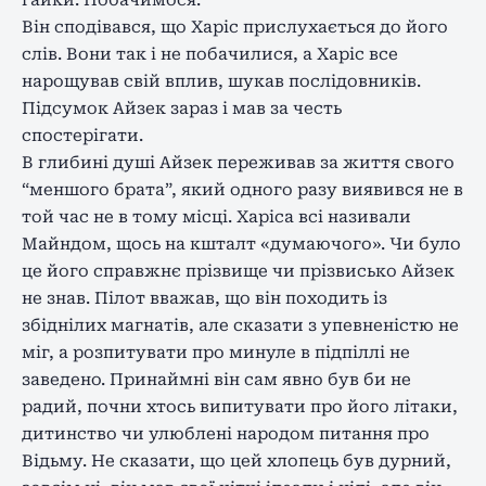
Він сподівався, що Харіс прислухається до його
слів. Вони так і не побачилися, а Харіс все
нарощував свій вплив, шукав послідовників.
Підсумок Айзек зараз і мав за честь
спостерігати.
В глибині душі Айзек переживав за життя свого
“меншого брата”, який одного разу виявився не в
той час не в тому місці. Харіса всі називали
Майндом, щось на кшталт «думаючого». Чи було
це його справжнє прізвище чи прізвисько Айзек
не знав. Пілот вважав, що він походить із
збіднілих магнатів, але сказати з упевненістю не
міг, а розпитувати про минуле в підпіллі не
заведено. Принаймні він сам явно був би не
радий, почни хтось випитувати про його літаки,
дитинство чи улюблені народом питання про
Відьму. Не сказати, що цей хлопець був дурний,