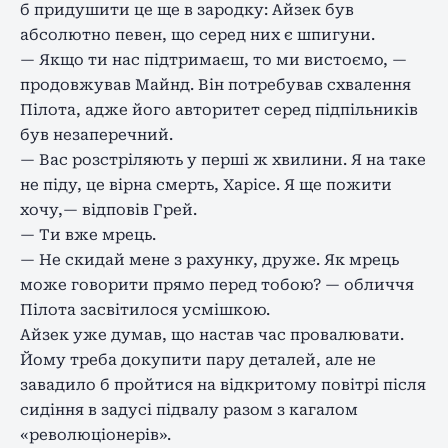
б придушити це ще в зародку: Айзек був
абсолютно певен, що серед них є шпигуни.
— Якщо ти нас підтримаєш, то ми вистоємо, —
продовжував Майнд. Він потребував схвалення
Пілота, адже його авторитет серед підпільників
був незаперечний.
— Вас розстріляють у перші ж хвилини. Я на таке
не піду, це вірна смерть, Харісе. Я ще пожити
хочу,— відповів Грей.
— Ти вже мрець.
— Не скидай мене з рахунку, друже. Як мрець
може говорити прямо перед тобою? — обличчя
Пілота засвітилося усмішкою.
Айзек уже думав, що настав час провалювати.
Йому треба докупити пару деталей, але не
завадило б пройтися на відкритому повітрі після
сидіння в задусі підвалу разом з кагалом
«революціонерів».