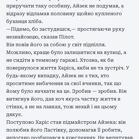
приручати таку особину, Айзек не подумав, а
відразу відламав половину щойно купленого
буханця хліба.
—Підемо, бо застудишся,— простягаючи руку
незнайомцю, сказав Пілот.
Він повів його за собою у світ підпілля.
Можливо, краще було залишитися на вулиці, а
не сидіти в темному гаражі. Хтозна, як би
повернулося життя Харіса, якби не та зустріч. У
будь-якому випадку, Айзек не з тих, хто
проситиме вибачення за свої вчинки, так що
йому було начхати на це. Зробив — зробив. Він
витягнув його, дав хоч якусь частку життя в
стінах, а не на лавках, тож нехай і на цьому
дякує.
Поступово Харіс став підмайстром Айзека: він
полюбив його Ластівку, допомагав її робити,
непогано розбирався в кресленнях. Не випитував