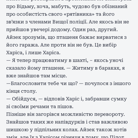
про Відьму, хоча, мабуть, чудово був обізнаний
про особистість свого «рятівника» та його
зв’язки з членами Вищої поліції. Але якось він не
прийшов увечері додому. Один раз, другий.
Айзек зрозумів, що пташеня бажає вирватися з
його гаража. Але проти він не був. Це вибір
Харіса, і лише Харіса.
— Я тепер працюватиму в шахті, – якось уночі
сказало йому пташеня. — Житиму в бараках, я
вже знайшов там місце.
—Благословити тебе чи що? — почулося з іншого
кінця столу.
— Обійдуся, — відповів Харіс і, забравши сумку
зі своїми речами та пішов.
Пізніше він загорівся можливістю перевороту.
Знайшов таких же напівдурків і став важливою
шишкою у підпільних колах. Айзек також хотів
змін, але їх з Харісом різниця в тому, що Пілот