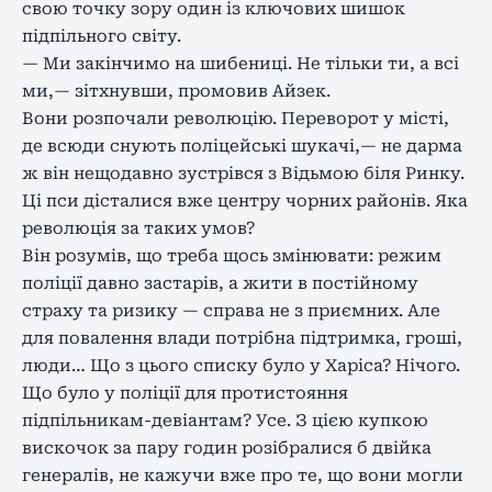
свою точку зору один із ключових шишок
підпільного світу.
— Ми закінчимо на шибениці. Не тільки ти, а всі
ми,— зітхнувши, промовив Айзек.
Вони розпочали революцію. Переворот у місті,
де всюди снують поліцейські шукачі,— не дарма
ж він нещодавно зустрівся з Відьмою біля Ринку.
Ці пси дісталися вже центру чорних районів. Яка
революція за таких умов?
Він розумів, що треба щось змінювати: режим
поліції давно застарів, а жити в постійному
страху та ризику — справа не з приємних. Але
для повалення влади потрібна підтримка, гроші,
люди… Що з цього списку було у Харіса? Нічого.
Що було у поліції для протистояння
підпільникам-девіантам? Усе. З цією купкою
вискочок за пару годин розібралися б двійка
генералів, не кажучи вже про те, що вони могли