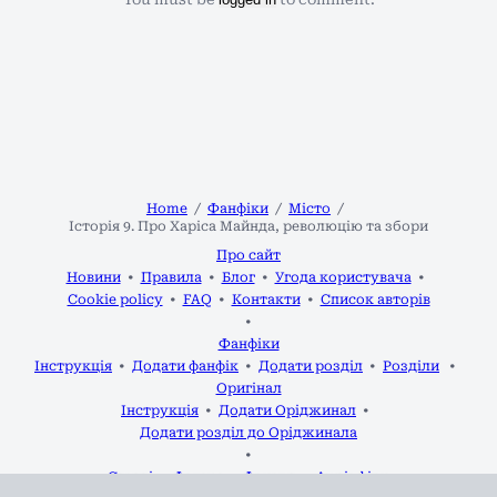
Home
Фанфіки
Місто
Історія 9. Про Харіса Майнда, революцію та збори
Про сайт
Новини
Правила
Блог
Угода користувача
Cookie policy
FAQ
Контакти
Список авторів
Фанфіки
Інструкція
Додати фанфік
Додати розділ
Розділи
Оригінал
Інструкція
Додати Оріджинал
Додати розділ до Оріджинала
Статті
Форум
Фанарт
Аудіофіки