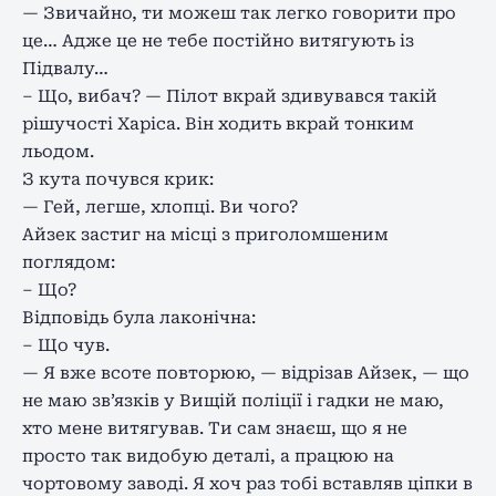
— Звичайно, ти можеш так легко говорити про
це… Адже це не тебе постійно витягують із
Підвалу…
– Що, вибач? — Пілот вкрай здивувався такій
рішучості Харіса. Він ходить вкрай тонким
льодом.
З кута почувся крик:
— Гей, легше, хлопці. Ви чого?
Айзек застиг на місці з приголомшеним
поглядом:
– Що?
Відповідь була лаконічна:
– Що чув.
— Я вже всоте повторюю, — відрізав Айзек, — що
не маю зв’язків у Вищій поліції і гадки не маю,
хто мене витягував. Ти сам знаєш, що я не
просто так видобую деталі, а працюю на
чортовому заводі. Я хоч раз тобі вставляв ціпки в