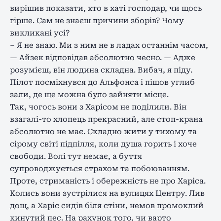
вирішив показати, хто в хаті господар, чи щось
гірше. Сам не знаєш причини зборів? Чому
викликані усі?
– Я не знаю. Ми з ним не в ладах останнім часом,
— Айзек відповідав абсолютно чесно. — Адже
розумієш, він людина складна. Вибач, я піду.
Пілот посміхнувся до Альфонса і пішов углиб
зали, де ще можна було зайняти місце.
Так, чогось вони з Харісом не поділили. Він
взагалі-то хлопець прекрасний, але стоп-крана
абсолютно не має. Складно жити у тихому та
сірому світі підпілля, коли душа горить і хоче
свободи. Волі тут немає, а буття
супроводжується страхом та побоюванням.
Проте, стриманість і обережність не про Харіса.
Колись вони зустрілися на вулицях Центру. Лив
дощ, а Харіс сидів біля стіни, немов промоклий
кинутий пес. На рахунок того, чи варто