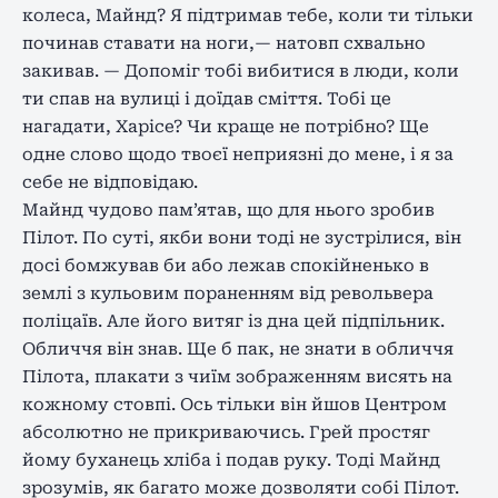
колеса, Майнд? Я підтримав тебе, коли ти тільки
починав ставати на ноги,— натовп схвально
закивав. — Допоміг тобі вибитися в люди, коли
ти спав на вулиці і доїдав сміття. Тобі це
нагадати, Харісе? Чи краще не потрібно? Ще
одне слово щодо твоєї неприязні до мене, і я за
себе не відповідаю.
Майнд чудово пам’ятав, що для нього зробив
Пілот. По суті, якби вони тоді не зустрілися, він
досі бомжував би або лежав спокійненько в
землі з кульовим пораненням від револьвера
поліцаїв. Але його витяг із дна цей підпільник.
Обличчя він знав. Ще б пак, не знати в обличчя
Пілота, плакати з чиїм зображенням висять на
кожному стовпі. Ось тільки він йшов Центром
абсолютно не прикриваючись. Грей простяг
йому буханець хліба і подав руку. Тоді Майнд
зрозумів, як багато може дозволяти собі Пілот.