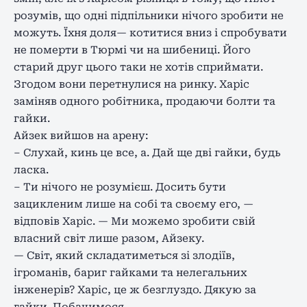
розумів, що одні підпільники нічого зробити не
можуть. Їхня доля— котитися вниз і спробувати
не померти в Тюрмі чи на шибениці. Його
старий друг цього таки не хотів сприймати.
Згодом вони перетнулися на ринку. Харіс
заміняв одного робітника, продаючи болти та
гайки.
Айзек вийшов на арену:
– Слухай, кинь це все, а. Дай ще дві гайки, будь
ласка.
– Ти нічого не розумієш. Досить бути
зацикленим лише на собі та своєму его, —
відповів Харіс. — Ми можемо зробити свій
власний світ лише разом, Айзеку.
— Світ, який складатиметься зі злодіїв,
ігроманів, бариг гайками та нелегальних
інженерів? Харіс, це ж безглуздо. Дякую за
гайки. Побачимося.