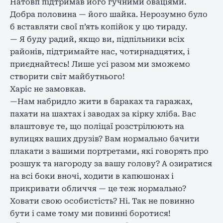
Натовп підтримав його гучними оваціями.
Добра половина — його шайка. Нерозумно було
б вставляти свої п’ять копійок у цю тираду.
— Я буду радий, якщо ви, підпільники всіх
районів, підтримайте нас, чотирнадцятих, і
приєднайтесь! Лише усі разом ми зможемо
створити світ майбутнього!
Харіс не замовкав.
—Нам набридло жити в бараках та гаражах,
пахати на шахтах і заводах за кірку хліба. Вас
влаштовує те, що поліцаї розстрілюють на
вулицях ваших друзів? Вам нормально бачити
плакати з вашими портретами, які говорять про
розшук та нагороду за вашу голову? А озиратися
на всі боки вночі, ходити в капюшонах і
прикривати обличчя — це теж нормально?
Ховати свою особистість? Ні. Так не повинно
бути і саме тому ми повинні боротися!