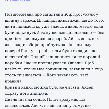
Повідомлення про загальний збір просунули у
щілину гаража. Ці папірці дивовижні: ще до того,
як ти піднімеш їх, уже знаєш, з якою метою вони
були підкинуті. А тому що все цивілізовано — без
криків та виламування дверей. Айзек знав, що,
як завжди, збори пройдуть на підвальному
поверсі Ринку — раніше там були склади, але
після рейдів Поліції залишилися лише порожні
коробки. Час не прописувався. Опівдні. Щоб
навіть ті, хто не має годинника, заявилися. Якщо
хтось спізнюється — його зачекають. Такі
правила.
Кривий напис можна було не читати, Айзек
одразу його викинув.
Дивлячись на сонце, Пілот зрозумів, що
спізнюється. Але ж не він винен у тому, що