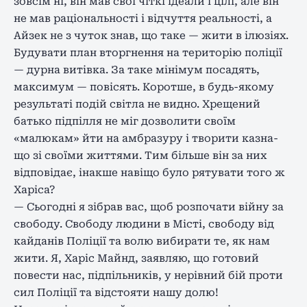
зовсім ні, він мав свої чіткі ідеали і цілі, але він
не мав раціональності і відчуття реальності, а
Айзек не з чуток знав, що таке — жити в ілюзіях.
Будувати план вторгнення на територію поліції
— дурна витівка. За таке мінімум посадять,
максимум — повісять. Коротше, в будь-якому
результаті подій світла не видно. Хрещений
батько підпілля не міг дозволити своїм
«малюкам» йти на амбразуру і творити казна-
що зі своїми життями. Тим більше він за них
відповідає, інакше навіщо було рятувати того ж
Харіса?
— Сьогодні я зібрав вас, щоб розпочати війну за
свободу. Свободу людини в Місті, свободу від
кайданів Поліції та волю вибирати те, як нам
жити. Я, Харіс Майнд, заявляю, що готовий
повести нас, підпільників, у нерівний бій проти
сил Поліції та відстояти нашу долю!