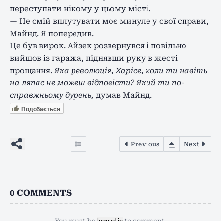
переступати нікому у цьому місті.
— Не смій вплутувати моє минуле у свої справи,
Майнд. Я попередив.
Це був вирок. Айзек розвернувся і повільно
вийшов із гаража, піднявши руку в жесті
прощання.
Яка революція, Харісе, коли ти навіть
на ляпас не можеш відповісти? Який ти по-
справжньому дурень,
думав Майнд.
Подобається
Previous
Next
0
COMMENTS
You must be
logged in
to comment.