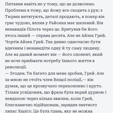
Питання навіть не у тому, що це дозволено.
Проблема в тому, що йому все сходить з рук: з
Тюрми витягують, деталі продають, в покер він
грає чудово, вплив у Районах має шалений. Він
ненавидів Пілота через це. Врятував би його
хтось інший — справа десята. Але не Айзек Грей.
Чортів Айзек Грей. Так дивно одночасно бути
вдячним і ненавидіти одну й ту саму людину.
Але на даний момент він — його опонент, який
не хоче приймати потребу їхнього життя в
революції.
— Згоден. Ти багато для мене зробив, Грей. Але
за мною не стоїть член Вищої поліції,— він
думав, що це прозвучало переконливо і круто.
Тільки усвідомив, що фраза була вкрай дурною і
невдалою через кілька хвилин, коли Грей,
блискавично підійшовши, зарядив знатного
ляпас Харісу. Це була грань, яку не можна