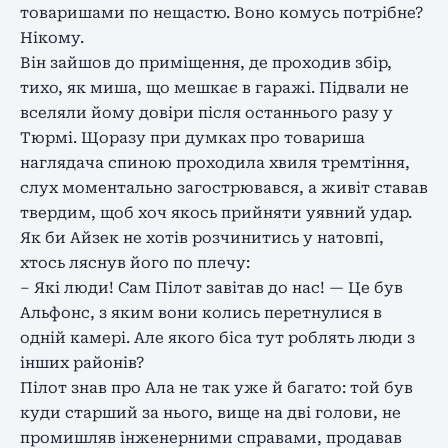
товаришами по нещастю. Воно комусь потрібне?
Нікому.
Він зайшов до приміщення, де проходив збір,
тихо, як миша, що мешкає в гаражі. Підвали не
вселяли йому довіри після останнього разу у
Тюрмі. Щоразу при думках про товариша
наглядача спиною проходила хвиля тремтіння,
слух моментально загострювався, а живіт ставав
твердим, щоб хоч якось прийняти уявний удар.
Як би Айзек не хотів розчинитись у натовпі,
хтось ляснув його по плечу:
– Які люди! Сам Пілот завітав до нас! — Це був
Альфонс, з яким вони колись перетнулися в
одній камері. Але якого біса тут роблять люди з
інших районів?
Пілот знав про Ала не так уже й багато: той був
куди старший за нього, вище на дві голови, не
промишляв інженерними справами, продавав