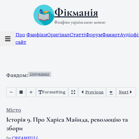
Фікманія
Фанфіки українською мовою
Про
Фанфіки
Оригінал
Статті
Форум
Фанарт
Аудіоф
сайт
.Оріджинал
Фандом:
Formatting
Previous
Next
Місто
Історія 9. Про Харіса Майнда, революцію та
збори
by
CREAMFULL