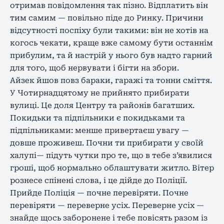
отримав повідомлення так пізно. Відплатить він
тим самим — повільно піде до Ринку. Причини
відсутності поспіху були такими: він не хотів на
когось чекати, краще вже самому бути останнім
прибулим, та й настрій у нього був надто гарний
для того, щоб нервувати і бігти на збори.
Айзек йшов повз бараки, гаражі та тонни сміття.
У Чотирнадцятому не прийнято прибирати
вулиці. Це доля Центру та районів багатших.
Покидьки та підпільники є покидьками та
підпільниками: менше привертаєш увагу —
довше проживеш. Почни ти прибирати у своїй
халупі— підуть чутки про те, що в тебе з’явилися
гроші, щоб нормально облаштувати житло. Вітер
рознесе спінені слова, і це дійде до Поліції.
Прийде Поліція — почне перевіряти. Почне
перевіряти — переверне усіх. Переверне усіх —
знайде щось заборонене і тебе повісять разом із