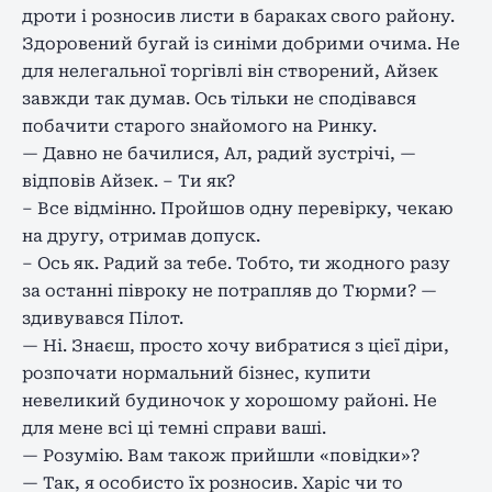
дроти і розносив листи в бараках свого району.
Здоровений бугай із синіми добрими очима. Не
для нелегальної торгівлі він створений, Айзек
завжди так думав. Ось тільки не сподівався
побачити старого знайомого на Ринку.
— Давно не бачилися, Ал, радий зустрічі, —
відповів Айзек. – Ти як?
– Все відмінно. Пройшов одну перевірку, чекаю
на другу, отримав допуск.
– Ось як. Радий за тебе. Тобто, ти жодного разу
за останні півроку не потрапляв до Тюрми? —
здивувався Пілот.
— Ні. Знаєш, просто хочу вибратися з цієї діри,
розпочати нормальний бізнес, купити
невеликий будиночок у хорошому районі. Не
для мене всі ці темні справи ваші.
— Розумію. Вам також прийшли «повідки»?
— Так, я особисто їх розносив. Харіс чи то