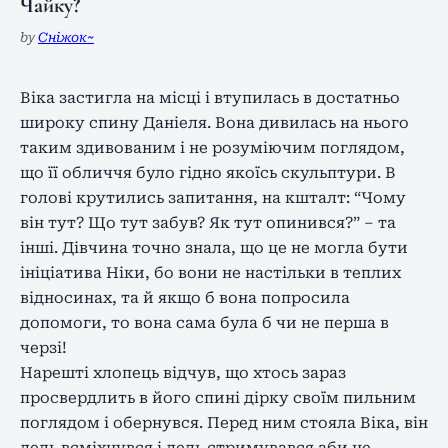
Чайку?
by
Сніжок~
Віка застигла на місці і втупилась в достатньо
широку спину Даніеля. Вона дивилась на нього
таким здивованим і не розуміючим поглядом,
що її обличчя було гідно якоїсь скульптури. В
голові крутились запитання, на кшталт: “Чому
він тут? Що тут забув? Як тут опинився?” – та
інші. Дівчина точно знала, що це не могла бути
ініціатива Ніки, бо вони не настільки в теплих
відносинах, та й якщо б вона попросила
допомоги, то вона сама була б чи не перша в
черзі!
Нарешті хлопець відчув, що хтось зараз
просвердлить в його спині дірку своїм пильним
поглядом і обернувся. Перед ним стояла Віка, він