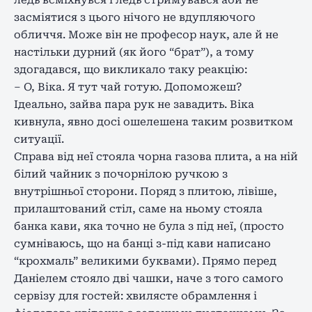
ледь всміхнувся і ледь стримувався аби не
засміятися з цього нічого не вдупляючого
обличчя. Може він не професор наук, але й не
настільки дурний (як його “брат”), а тому
здогадався, що викликало таку реакцію:
– О, Віка. Я тут чай готую. Допоможеш?
Ідеально, зайва пара рук не завадить. Віка
кивнула, явно досі ошелешена таким розвитком
ситуації.
Справа від неї стояла чорна газова плита, а на ній
білий чайник з почорнілою ручкою з
внутрішньої сторони. Поряд з плитою, лівіше,
прилаштований стіл, саме на ньому стояла
банка кави, яка точно не була з під неї, (просто
сумніваюсь, що на банці з-під кави написано
“крохмаль” великими буквами). Прямо перед
Даніелем стояло дві чашки, наче з того самого
сервізу для гостей: хвилясте обрамлення і