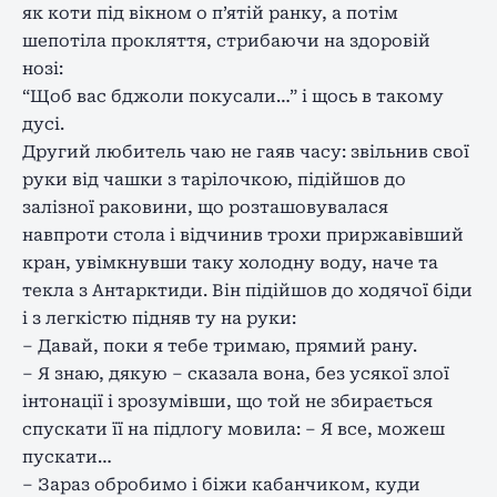
як коти під вікном о п’ятій ранку, а потім
шепотіла прокляття, стрибаючи на здоровій
нозі:
“Щоб вас бджоли покусали…” і щось в такому
дусі.
Другий любитель чаю не гаяв часу: звільнив свої
руки від чашки з тарілочкою, підійшов до
залізної раковини, що розташовувалася
навпроти стола і відчинив трохи приржавівший
кран, увімкнувши таку холодну воду, наче та
текла з Антарктиди. Він підійшов до ходячої біди
і з легкістю підняв ту на руки:
– Давай, поки я тебе тримаю, прямий рану.
– Я знаю, дякую – сказала вона, без усякої злої
інтонації і зрозумівши, що той не збирається
спускати її на підлогу мовила: – Я все, можеш
пускати…
– Зараз обробимо і біжи кабанчиком, куди