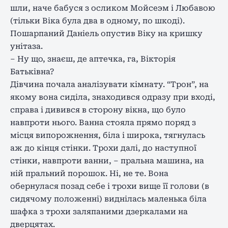
шли, наче бабуся з осликом Мойсеэм і Любавою
(тільки Віка була два в одному, по шкоді).
Пошарпаний Даніель опустив Віку на кришку
унітаза.
– Ну що, знаєш, де аптечка, га, Вікторія
Батьківна?
Дівчина почала аналізувати кімнату. “Трон”, на
якому вона сиділа, знаходився одразу при вході,
справа і дивився в сторону вікна, що було
навпроти нього. Ванна стояла прямо поряд з
місця випорожнення, біла і широка, тягнулась
аж до кінця стінки. Трохи далі, до наступної
стінки, навпроти ванни, – пральна машина, на
ній пральний порошок. Ні, не те. Вона
обернулася позад себе і трохи вище її голови (в
сидячому положенні) виднілась маленька біла
шафка з трохи заляпаними дзеркалами на
дверцятах.