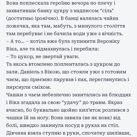
Вона поплескала героїню вечора по плечу і
захвативши банку цукру з надписом “сіль”
(достатньо іронічно). В банці валялась чайна
ложечка, яка там, мабуть, з минулого століття
там перебуває і не бачила води уже з вічність.
– А то… – хотіла вже була зупинити Вероніку
Віка, але та відмахнулась і перебила:
– То цукор, не звертай уваги.
Та якось втомлено попленталась з цукром до
зали. Даніель з Вікою, що стояли уже з готовим
чаєм, що приємно парував і пах, переглянулись і
пирснули сміхом.
Чашки з чаєм небезпечно захитались на блюдцях
і Віка згадала за свою “удачу” до травм. Якраз
вчасно, бо буквально щойно кип’яток розлився з
чашки їй на ногу. Вона завила (не як вовк) від
болі, швидко закинула посуд в руках на стіл.
Дівчина взяла ступню в руки, спочатку шипівши,