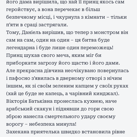
його дама вирішила, що хай її принц якось сам
геройствує, а вона перечекає в більш
безпечному місці, і чкурнула з кімнати – тільки
п’яти в сраці застрягали.
Тому, Даніель вирішив, що тепер з монстром він
сам на сам, один на один – ця битва буде
легендарна і буде лише один переможець!
Принц шукав свого меча, яким міг би
приборкати загрозу його щастю і його дами.
Але прекрасна дівчина неочікувано повернулась
і пафосно з’явилась в дверному отворі з нічим
іншим, як зі своїм зеленим капцем у своїх руках
(хай це буде не капець, а чарівний кинджал).
Вікторія Батьківна пронеслась кухнею, наче
арабський скакун і піднявши до гори свою
зброю нанесла смертельного удару своєму
ворогу – небезпека минула!
Захекана приятелька швидко встановила рівне