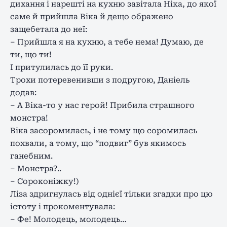
дихання і нарешті на кухню завітала Ніка, до якої
саме й прийшла Віка й дещо ображено
защебетала до неї:
– Прийшла я на кухню, а тебе нема! Думаю, де
ти, що ти!
І притулилась до її руки.
Трохи потеревенивши з подругою, Даніель
додав:
– А Віка-то у нас герой! Прибила страшного
монстра!
Віка засоромилась, і не тому що соромилась
похвали, а тому, що “подвиг” був якимось
ганебним.
– Монстра?..
– Сороконіжку!)
Ліза здригнулась від однієї тільки згадки про цю
істоту і прокоментувала:
– Фе! Молодець, молодець…