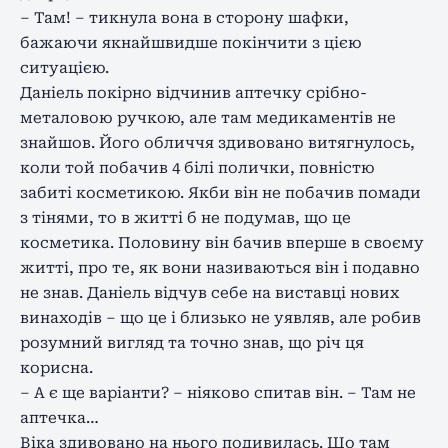
– Там! – тикнула вона в сторону шафки,
бажаючи якнайшвидше покінчити з цією
ситуацією.
Даніель покірно відчинив аптечку срібно-
металовою ручкою, але там медикаментів не
знайшов. Його обличчя здивовано витягнулось,
коли той побачив 4 білі полички, повністю
забиті косметикою. Якби він не побачив помади
з тінями, то в житті б не подумав, що це
косметика. Половину він бачив вперше в своєму
житті, про те, як вони називаються він і подавно
не знав. Даніель відчув себе на виставці нових
винаходів – що це і близько не уявляв, але робив
розумний вигляд та точно знав, що річ ця
корисна.
– А є ще варіанти? – ніяково спитав він. – Там не
аптечка…
Віка здивовано на нього подивилась. Що там