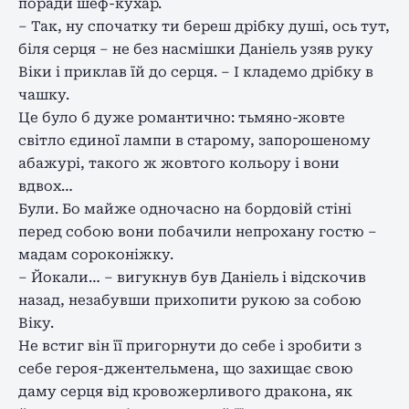
поради шеф-кухар.
– Так, ну спочатку ти береш дрібку душі, ось тут,
біля серця – не без насмішки Даніель узяв руку
Віки і приклав їй до серця. – І кладемо дрібку в
чашку.
Це було б дуже романтично: тьмяно-жовте
світло єдиної лампи в старому, запорошеному
абажурі, такого ж жовтого кольору і вони
вдвох…
Були. Бо майже одночасно на бордовій стіні
перед собою вони побачили непрохану гостю –
мадам сороконіжку.
– Йокали… – вигукнув був Даніель і відскочив
назад, незабувши прихопити рукою за собою
Віку.
Не встиг він її пригорнути до себе і зробити з
себе героя-джентельмена, що захищає свою
даму серця від кровожерливого дракона, як