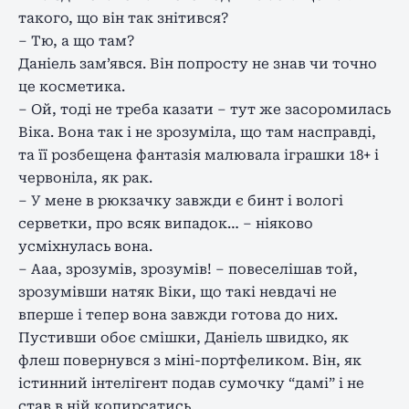
такого, що він так знітився?
– Тю, а що там?
Даніель зам’явся. Він попросту не знав чи точно
це косметика.
– Ой, тоді не треба казати – тут же засоромилась
Віка. Вона так і не зрозуміла, що там насправді,
та її розбещена фантазія малювала іграшки 18+ і
червоніла, як рак.
– У мене в рюкзачку завжди є бинт і вологі
серветки, про всяк випадок… – ніяково
усміхнулась вона.
– Ааа, зрозумів, зрозумів! – повеселішав той,
зрозумівши натяк Віки, що такі невдачі не
вперше і тепер вона завжди готова до них.
Пустивши обоє смішки, Даніель швидко, як
флеш повернувся з міні-портфеликом. Він, як
істинний інтелігент подав сумочку “дамі” і не
став в ній копирсатись.