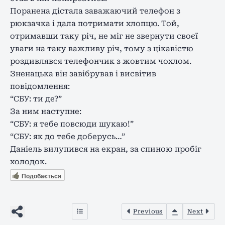
Поранена дістала заважаючий телефон з
рюкзачка і дала потримати хлопцю. Той,
отримавши таку річ, не міг не звернути своєї
уваги на таку важливу річ, тому з цікавістю
роздивлявся телефончик з жовтим чохлом.
Зненацька він завібрував і висвітив
повідомлення:
“СБУ: ти де?”
За ним наступне:
“СБУ: я тебе повсюди шукаю!”
“СБУ: як до тебе доберусь…”
Даніель вилупився на екран, за спиною пробіг
холодок.
Подобається
Previous
Next