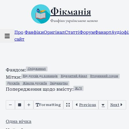
Фікманія
Фанфіки українською мовою
Про
Фанфіки
Оригінал
Статті
Форум
Фанарт
Аудіоф
сайт
.Оріджинал
Фандом:
Від друзів до коханців
Відкритий фінал
Вторинний сором
Мітки:
Дружба
Жіноча дружба
Звідництво
Ж/Ч
Попередження щодо вмісту:
Formatting
Previous
Next
Одна нічка