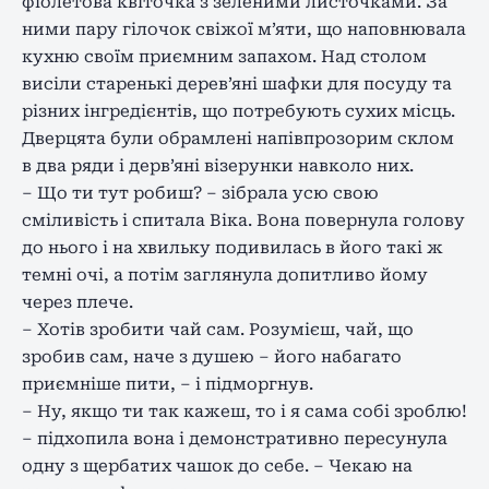
фіолетова квіточка з зеленими листочками. За
ними пару гілочок свіжої м’яти, що наповнювала
кухню своїм приємним запахом. Над столом
висіли старенькі дерев’яні шафки для посуду та
різних інгредієнтів, що потребують сухих місць.
Дверцята були обрамлені напівпрозорим склом
в два ряди і дерв’яні візерунки навколо них.
– Що ти тут робиш? – зібрала усю свою
сміливість і спитала Віка. Вона повернула голову
до нього і на хвильку подивилась в його такі ж
темні очі, а потім заглянула допитливо йому
через плече.
– Хотів зробити чай сам. Розумієш, чай, що
зробив сам, наче з душею – його набагато
приємніше пити, – і підморгнув.
– Ну, якщо ти так кажеш, то і я сама собі зроблю!
– підхопила вона і демонстративно пересунула
одну з щербатих чашок до себе. – Чекаю на