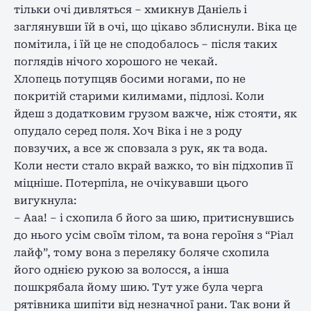
тільки очі дивляться – хмикнув Даніель і
заглянувши їй в очі, що цікаво зблиснули. Віка це
помітила, і їй це не сподобалось – після таких
поглядів нічого хорошого не чекай.
Хлопець потупцяв босими ногами, по не
покритій старими килимами, підлозі. Коли
йдеш з додатковим грузом важче, ніж стояти, як
опудало серед поля. Хоч Віка і не з роду
повзучих, а все ж сповзала з рук, як та вода.
Коли нести стало вкрай важко, то він підхопив її
міцніше. Потерпіла, не очікувавши цього
вигукнула:
– Ааа! – і схопила б його за шию, притиснувшись
до нього усім своїм тілом, та вона героїня з “Ріал
лайф”, тому вона з переляку боляче схопила
його однією рукою за волосся, а інша
пошкрябала йому шию. Тут уже була черга
рятівника шипіти від незначної рани. Так вони й