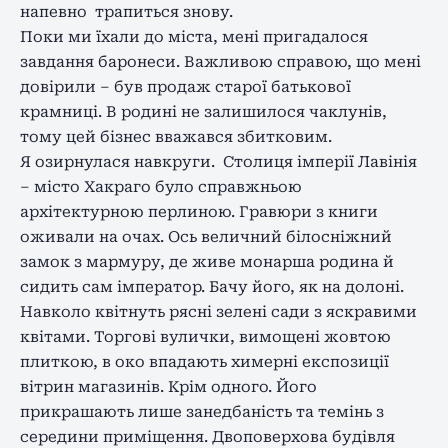
напевно трапиться знову.
Поки ми їхали до міста, мені пригадалося
завдання баронеси. Важливою справою, що мені
довірили – був продаж старої батькової
крамниці. В родині не залишилося чаклунів,
тому цей бізнес вважався збитковим.
Я озирнулася навкруги. Столиця імперії Лавінія
– місто Хакраго було справжньою
архітектурною перлиною. Гравюри з книги
оживали на очах. Ось величний білосніжний
замок з мармуру, де живе монарша родина й
сидить сам імператор. Бачу його, як на долоні.
Навколо квітнуть рясні зелені сади з яскравими
квітами. Торгові вулички, вимощені жовтою
плиткою, в око впадають химерні експозиції
вітрин магазинів. Крім одного. Його
прикрашають лише занедбаність та темінь з
середини приміщення. Двоповерхова будівля