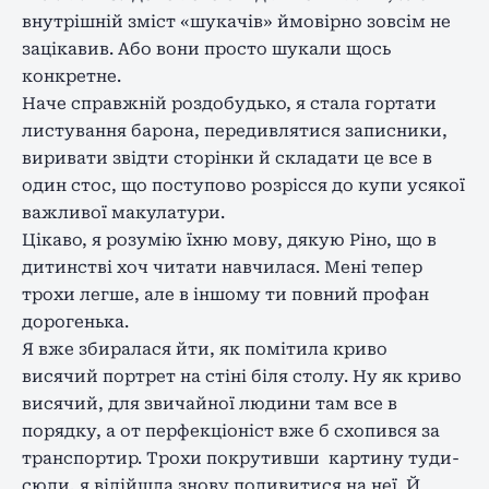
внутрішній зміст «шукачів» ймовірно зовсім не
зацікавив. Або вони просто шукали щось
конкретне.
Наче справжній роздобудько, я стала гортати
листування барона, передивлятися записники,
виривати звідти сторінки й складати це все в
один стос, що поступово розрісся до купи усякої
важливої макулатури.
Цікаво, я розумію їхню мову, дякую Ріно, що в
дитинстві хоч читати навчилася. Мені тепер
трохи легше, але в іншому ти повний профан
дорогенька.
Я вже збиралася йти, як помітила криво
висячий портрет на стіні біля столу. Ну як криво
висячий, для звичайної людини там все в
порядку, а от перфекціоніст вже б схопився за
транспортир. Трохи покрутивши картину туди-
сюди, я відійшла знову подивитися на неї. Й