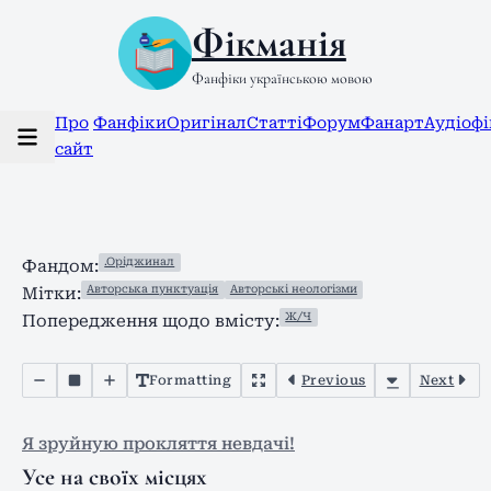
Фікманія
Фанфіки українською мовою
Про
Фанфіки
Оригінал
Статті
Форум
Фанарт
Аудіоф
сайт
.Оріджинал
Фандом:
Авторська пунктуація
Авторські неологізми
Мітки:
Ж/Ч
Попередження щодо вмісту:
Formatting
Previous
Next
Я зруйную прокляття невдачі!
Усе на своїх місцях