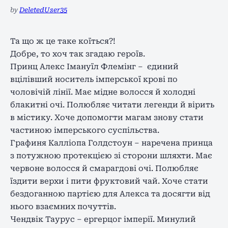
by
DeletedUser35
Та що ж це таке коїться?!
Добре, то хоч так згадаю героїв.
Принц Алекс Імануїл Флемінг – єдиний
вцілівший носитель імперської крові по
чоловічій лінії. Має мідне волосся й холодні
блакитні очі. Полюбляє читати легенди й вірить
в містику. Хоче допомогти магам знову стати
частиною імперського суспільства.
Графиня Калліопа Голдстоун – наречена принца
з потужною протекцією зі сторони шляхти. Має
червоне волосся й смарагдові очі. Полюбляє
їздити верхи і пити фруктовий чай. Хоче стати
бездоганною партією для Алекса та досягти від
нього взаємних почуттів.
Чендвік Таурус – ергерцог імперії. Минулий