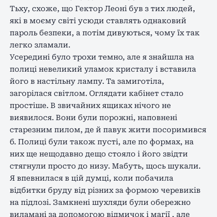
Тьху, схоже, що Гектор Леоні був з тих людей,
які в моєму світі усюди ставлять однаковий
пароль безпеки, а потім дивуються, чому їх так
легко зламали.
Усередині було трохи темно, але я знайшла на
полиці невеликий уламок кристалу і вставила
його в настільну лампу. Та замиготіла,
загорілася світлом. Оглядати кабінет стало
простіше. В звичайних ящиках нічого не
виявилося. Вони були порожні, наповнені
старезним пилом, де й павук жити посоримився
б. Полиці були також пусті, але по формах, на
них ще нещодавно дещо стояло і його звідти
стягнули просто до низу. Мабуть, щось шукали.
Я впевнилася в цій думці, коли побачила
відбитки бруду від різних за формою черевиків
на підлозі. Замкнені шухляди були обережно
виламані за допомогою відмичок і магії , але