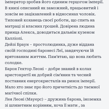
імператор зробив його єдиним герцогом імперії.
В книзі описаний як заможний, працьовитий і
зовсім не зацікавлений в відносинах чоловік.
Типовий коханець своєї роботи, що спить на
матраці зі власних грошей. Довірена людина
принца Алекса, доводиться дальнім кузеном
Калліопі.
Дейзі Браун – простолюдинка, дуже віддана
своїй господині баронесі Леї, завдячуючи їй
врятованим життям. Пам’ятаю, що вона любить
солодке.
Барон Гектор Леоні – добре знаний в колах
аристократії як добрий сім’янин та чесний
поставник енергокристалів на ринок імперії.
Мало хто знає про його причетність до таємної
магічної спілки.
Лея Леоні (Мауерс) – дружина барона, іноземка
зі шляхетним корінням, хоча її мати , за