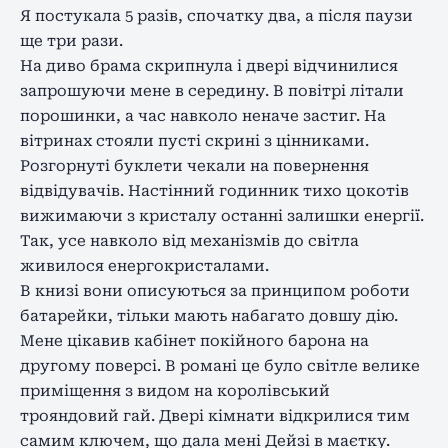
Я постукала 5 разів, спочатку два, а після паузи
ще три рази.
На диво брама скрипнула і двері відчинилися
запрошуючи мене в середину. В повітрі літали
порошинки, а час навколо неначе застиг. На
вітринах стояли пусті скрині з цінниками.
Розгорнуті буклети чекали на повернення
відвідувачів. Настінний годинник тихо цокотів
вижимаючи з кристалу останні залишки енергії.
Так, усе навколо від механізмів до світла
живилося енергокристалами.
В книзі вони описуються за принципом роботи
батарейки, тільки мають набагато довшу дію.
Мене цікавив кабінет покійного барона на
другому поверсі. В романі це було світле велике
приміщення з видом на королівський
трояндовий гай. Двері кімнати відкрилися тим
самим ключем, що дала мені Дейзі в маєтку.