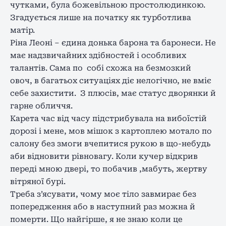
чутками, була божевільною простолюдинкою.
Згадується лише на початку як турботлива
матір.
Ріна Леоні – єдина донька барона та баронеси. Не
має надзвичайних здібностей і особливих
талантів. Сама по собі схожа на безмозкий
овоч, в багатьох ситуаціях діє нелогічно, не вміє
себе захистити. З плюсів, має статус дворянки й
гарне обличчя.
Карета час від часу підстрибувала на вибоїстій
дорозі і мене, мов мішок з картоплею мотало по
салону без змоги вчепитися рукою в що-небудь
аби відновити рівновагу. Коли кучер відкрив
переді мною двері, то побачив ,мабуть, жертву
вітряної бурі.
Треба з’ясувати, чому моє тіло завмирає без
попередження або в наступний раз можна й
померти. Що найгірше, я не знаю коли це