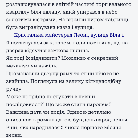
розташовувалася в елітній частині торгівельного
кварталу біля палацу, який упирався в небо
золотими вістрями. На вкритій пилом табличці
була вигравірувана назва і вулиця.
Кристальна майстерня Леоні, вулиця Біла 1
Я потягнулася за ключем, коли помітила, що на
дверях відсутня замкова щілина.
Як тоді їх відчинити? Можливо є секретний
механізм чи важіль.
Промацавши дверну раму та стіни нічого не
знайшла. Поглянула на велику кільцеподібну
ручку.
Може потрібно постукати в певній
послідовності? Що може стати паролем?
Важлива дата чи подія. Єдиною детально
описаною в романі датою був день народження
Ріни, яка народилася 2 числа першого місяця
весни.