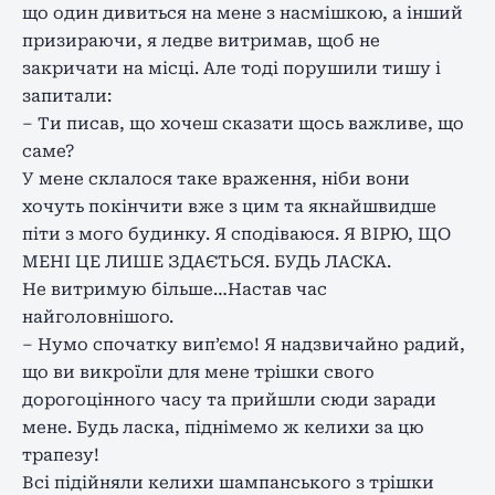
що один дивиться на мене з насмішкою, а інший
призираючи, я ледве витримав, щоб не
закричати на місці. Але тоді порушили тишу і
запитали:
– Ти писав, що хочеш сказати щось важливе, що
саме?
У мене склалося таке враження, ніби вони
хочуть покінчити вже з цим та якнайшвидше
піти з мого будинку. Я сподіваюся. Я ВІРЮ, ЩО
МЕНІ ЦЕ ЛИШЕ ЗДАЄТЬСЯ. БУДЬ ЛАСКА.
Не витримую більше…Настав час
найголовнішого.
– Нумо спочатку вип’ємо! Я надзвичайно радий,
що ви викроїли для мене трішки свого
дорогоцінного часу та прийшли сюди заради
мене. Будь ласка, піднімемо ж келихи за цю
трапезу!
Всі підійняли келихи шампанського з трішки