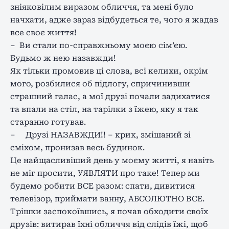
зніяковілим виразом обличчя, та мені було
начхати, адже зараз відбудеться те, чого я жадав
все своє життя!
– Ви стали по-справжньому моєю сім’єю.
Будьмо ж нею назавжди!
Як тільки промовив ці слова, всі келихи, окрім
мого, розбилися об підлогу, спричинивши
страшний галас, а мої друзі почали задихатися
та впали на стіл, на тарілки з їжею, яку я так
старанно готував.
– Друзі НАЗАВЖДИ!! – крик, змішаний зі
сміхом, пронизав весь будинок.
Це найщасливіший день у моєму житті, я навіть
не міг просити, УЯВЛЯТИ про таке! Тепер ми
будемо робити ВСЕ разом: спати, дивитися
телевізор, приймати ванну, АБСОЛЮТНО ВСЕ.
Трішки заспокоївшись, я почав обходити своїх
друзів: витирав їхні обличчя від слідів їжі, щоб