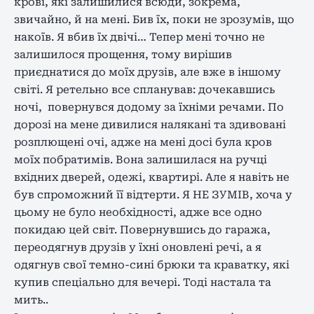
крові, які залишилися всюди, зокрема,
звичайно, й на мені. Бив їх, поки не зрозумів, що
накоїв. Я вбив їх двічі… Тепер мені точно не
залишилося прощення, тому вирішив
приєднатися до моїх друзів, але вже в іншому
світі. Я ретельно все спланував: дочекавшись
ночі, повернувся додому за їхніми речами. По
дорозі на мене дивилися налякані та здивовані
розплющені очі, адже на мені досі була кров
моїх побратимів. Вона залишилася на ручці
вхідних дверей, одежі, квартирі. Але я навіть не
був спроможний її відтерти. Я НЕ ЗУМІВ, хоча у
цьому не було необхідності, адже все одно
покидаю цей світ. Повернувшись до гаража,
переодягнув друзів у їхні оновлені речі, а я
одягнув свої темно-сині брюки та краватку, які
купив спеціально для вечері. Тоді настала та
мить..