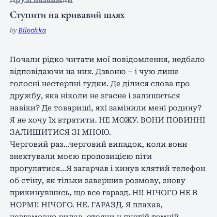
Ступити на кривавий шлях
by
Bilochka
Почали рідко читати мої повідомлення, недбало
відповідаючи на них. Дзвоню – і чую лише
голосні нестерпні гудки. Де ділися слова про
дружбу, яка ніколи не згасне і залишиться
навіки? Де товариші, які замінили мені родину?
Я не хочу їх втратити. НЕ МОЖУ. ВОНИ ПОВИННІ
ЗАЛИШИТИСЯ ЗІ МНОЮ.
Черговий раз…черговий випадок, коли вони
знехтували моєю пропозицією піти
прогулятися…Я загарчав і кинув клятий телефон
об стіну, як тільки завершив розмову, знову
прикинувшись, що все гаразд. НІ! НІЧОГО НЕ В
НОРМІ! НІЧОГО. НЕ. ГАРАЗД. Я плакав,