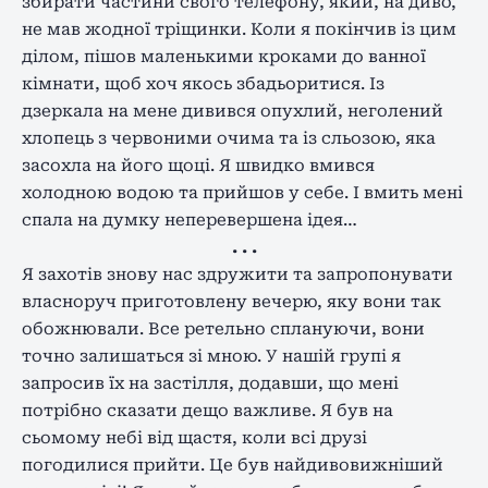
збирати частини свого телефону, який, на диво,
не мав жодної тріщинки. Коли я покінчив із цим
ділом, пішов маленькими кроками до ванної
кімнати, щоб хоч якось збадьоритися. Із
дзеркала на мене дивився опухлий, неголений
хлопець з червоними очима та із сльозою, яка
засохла на його щоці. Я швидко вмився
холодною водою та прийшов у себе. І вмить мені
спала на думку неперевершена ідея…
. . .
Я захотів знову нас здружити та запропонувати
власноруч приготовлену вечерю, яку вони так
обожнювали. Все ретельно сплануючи, вони
точно залишаться зі мною. У нашій групі я
запросив їх на застілля, додавши, що мені
потрібно сказати дещо важливе. Я був на
сьомому небі від щастя, коли всі друзі
погодилися прийти. Це був найдивовижніший