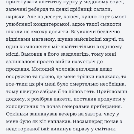
приготувати апетитну курку у медовому соусі,
запечені реберця та деякі дрібниці: салати,
нарізки. Але на десерт, каюся, куплю торт з моєї
улюбленої кондитерської, адже такої смакоти
ніколи не зможу досягти. Блукаючи безліччю
відділами магазину, шукав найсвіжіші харчі, та
один компонент я міг знайти тільки в єдиному
місці. Замовив я його заздалегідь, тому мені
залишалося просто вийти назустріч до
продавця. Молодий чоловік виглядав дещо
осоружно та грізно, це мене трішки налякало, та
все-таки ця річ мені було смертельно необхідна,
тому швидко забрав її та пішов геть. Прийшовши
додому, я розібрав пакети, поставив продукти у
холодильник та почав генеральне прибирання.
Оскільки запланував вечерю на завтра, часу у
мене було як кіт наплакав. Насамперед почав з
недоторканої їжі: викинув одразу у смітник,