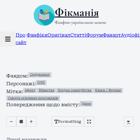
Фікманія
Фанфіки українською мовою
Про
Фанфіки
Оригінал
Статті
Форум
Фанарт
Аудіоф
сайт
.Оріджинал
Фандом:
ОЧП
Персонажі:
Афект
Вбивства
Згадки самогубства
Кінки / Фетиші
Мітки:
Смерть основних персонажів
Джен
Попередження щодо вмісту:
Formatting
Друзі назавжди