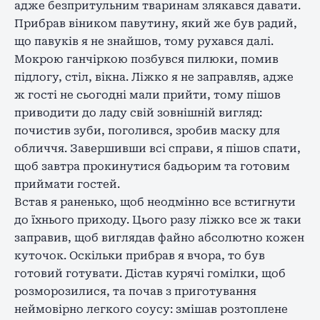
адже безпритульним тваринам злякався давати.
Прибрав віником павутину, який же був радий,
що павуків я не знайшов, тому рухався далі.
Мокрою ганчіркою позбувся пилюки, помив
підлогу, стіл, вікна. Ліжко я не заправляв, адже
ж гості не сьогодні мали прийти, тому пішов
приводити до ладу свій зовнішній вигляд:
почистив зуби, поголився, зробив маску для
обличчя. Завершивши всі справи, я пішов спати,
щоб завтра прокинутися бадьорим та готовим
приймати гостей.
Встав я раненько, щоб неодмінно все встигнути
до їхнього приходу. Цього разу ліжко все ж таки
заправив, щоб виглядав файно абсолютно кожен
куточок. Оскільки прибрав я вчора, то був
готовий готувати. Дістав курячі гомілки, щоб
розморозилися, та почав з приготування
неймовірно легкого соусу: змішав розтоплене