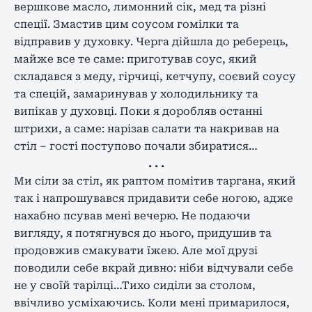
вершкове масло, лимонний сік, мед та різні
спеції. Змастив цим соусом гомілки та
відправив у духовку. Черга дійшла до реберець,
майже все те саме: приготував соус, який
складався з меду, гірчиці, кетчупу, соєвий соусу
та спецій, замаринував у холодильнику та
випікав у духовці. Поки я доробляв останні
штрихи, а саме: нарізав салати та накривав на
стіл – гості поступово почали збиратися…
. . .
Ми сіли за стіл, як раптом помітив таргана, який
так і напрошувався придавити себе ногою, адже
нахабно псував мені вечерю. Не подаючи
вигляду, я потягнувся до нього, придушив та
продовжив смакувати їжею. Але мої друзі
поводили себе вкрай дивно: ніби відчували себе
не у своїй тарілці…Тихо сиділи за столом,
ввічливо усміхаючись. Коли мені примарилося,