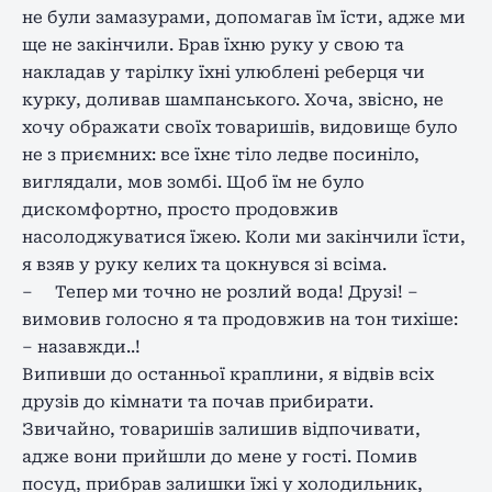
не були замазурами, допомагав їм їсти, адже ми
ще не закінчили. Брав їхню руку у свою та
накладав у тарілку їхні улюблені реберця чи
курку, доливав шампанського. Хоча, звісно, не
хочу ображати своїх товаришів, видовище було
не з приємних: все їхнє тіло ледве посиніло,
виглядали, мов зомбі. Щоб їм не було
дискомфортно, просто продовжив
насолоджуватися їжею. Коли ми закінчили їсти,
я взяв у руку келих та цокнувся зі всіма.
– Тепер ми точно не розлий вода! Друзі! –
вимовив голосно я та продовжив на тон тихіше:
– назавжди..!
Випивши до останньої краплини, я відвів всіх
друзів до кімнати та почав прибирати.
Звичайно, товаришів залишив відпочивати,
адже вони прийшли до мене у гості. Помив
посуд, прибрав залишки їжі у холодильник,