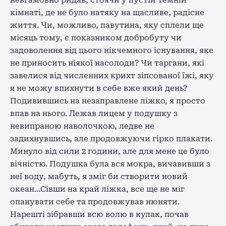
невгамовно ридав, стоячи у пустій темній
кімнаті, де не було натяку на щасливе, радісне
життя. Чи, можливо, павутина, яку сплели ще
місяць тому, є показником добробуту чи
задоволення від цього нікчемного існування, яке
не приносить ніякої насолоди? Чи таргани, які
завелися від численних крихт зіпсованої їжі, яку
я не можу впихнути в себе вже який день?
Подивившись на незаправлене ліжко, я просто
впав на нього. Лежав лицем у подушку з
невипраною наволочкою, ледве не
задихнувшись, але продовжуючи гірко плакати.
Минуло від сили 2 години, але для мене це було
вічністю. Подушка була вся мокра, вичавивши з
неї воду, мабуть, я зміг би створити новий
океан…Сівши на край ліжка, все ще не міг
опанувати себе та продовжував нюняти.
Нарешті зібравши всю волю в кулак, почав