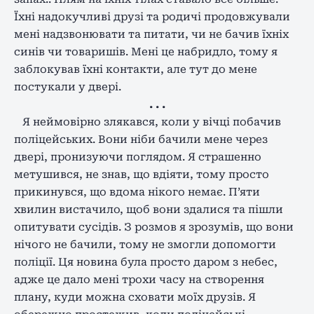
Їхні надокучливі друзі та родичі продовжували
мені надзвонювати та питати, чи не бачив їхніх
синів чи товаришів. Мені це набридло, тому я
заблокував їхні контакти, але тут до мене
постукали у двері.
. . .
Я неймовірно злякався, коли у вічці побачив
поліцейських. Вони ніби бачили мене через
двері, пронизуючи поглядом. Я страшенно
метушився, не знав, що вдіяти, тому просто
прикинувся, що вдома нікого немає. П’яти
хвилин вистачило, щоб вони здалися та пішли
опитувати сусідів. З розмов я зрозумів, що вони
нічого не бачили, тому не змогли допомогти
поліції. Ця новина була просто даром з небес,
адже це дало мені трохи часу на створення
плану, куди можна сховати моїх друзів. Я