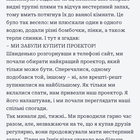
видні трупні плями та відчув нестерпний запах,
тому вмить потягнув їх до ванної кімнати. Це
було так весело: ми плюскали один в одного
водою, додали різні бомбочки, пінки, а також
терли спинки. І тут я згадав:
– МИ ЗАБУЛИ КУПИТИ ПРОЕКТОР!
Швиденько розгорнувши в телефоні сайт, ми
почали обирати найкращий проектор, який
тільки може бути. Сперечалися, одному
подобався той, іншому – ні, але врешті-решт
зупинилися на найбільшому. Як тільки ми
вклалися спати, нам привезли наш проектор. Я
його налаштував, і ми почали переглядати наші
спільні спогади.
Так минали дні, тижні.. Ми проводили гарно час
разом, але, незважаючи на те, що я купав друзів
регулярно, вони продовжували мати нестерпний
запах.. Плям на їхніх тілах ставало все більше.