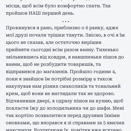
місця, щоб всім було комфортно спати. Так
пройшов НАШ перший день.
. . .
Прокинувся я рано, приблизно о 6 ранку, адже
мої друзі почали трішки тхнути. Звісно, в очі я їм
цього не сказав, але остаточно вирішив
прийняти сьогодні всім разом ванну. Тихенько
звільнившись від ковдри, я навшпиньки пішов до
ванни, щоб не розбудити товаришів, та
відправився до магазинів. Пройшло години 4,
поки я знайшов їм потрібні розміри¸ а також
накупував нам різних смаколиків та тональний
крем, щоб вони не виглядали так не здорово.
Відчинивши двері, я одразу пішов на кухню, щоб
покласти їжу до холодильника чи до шафи. Мені
так кортіло похвалитися перед друзями їхніми
оновками, що впорався я зі справами за 5 хвилин
максимум. Роздягаючи їх, помітив вже яскраво