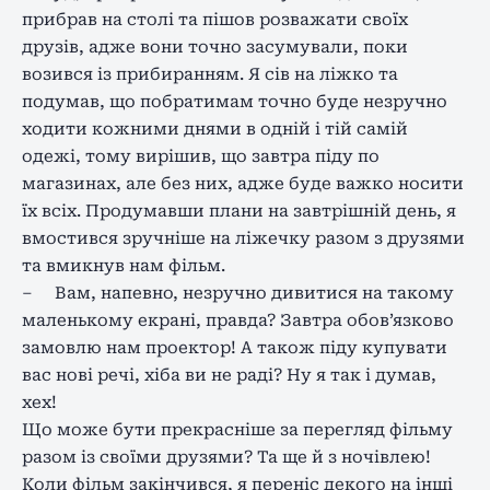
прибрав на столі та пішов розважати своїх
друзів, адже вони точно засумували, поки
возився із прибиранням. Я сів на ліжко та
подумав, що побратимам точно буде незручно
ходити кожними днями в одній і тій самій
одежі, тому вирішив, що завтра піду по
магазинах, але без них, адже буде важко носити
їх всіх. Продумавши плани на завтрішній день, я
вмостився зручніше на ліжечку разом з друзями
та вмикнув нам фільм.
– Вам, напевно, незручно дивитися на такому
маленькому екрані, правда? Завтра обов’язково
замовлю нам проектор! А також піду купувати
вас нові речі, хіба ви не раді? Ну я так і думав,
хех!
Що може бути прекрасніше за перегляд фільму
разом із своїми друзями? Та ще й з ночівлею!
Коли фільм закінчився, я переніс декого на інші