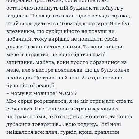
обережно простежив, коли поліцейські
остаточно покинуть мій будинок та поїдуть у
відділок. Після цього вночі відвіз всіх до гаража,
який знаходиться за 10 км від квартири. Я не був
впевненим, що сусіди нічого не почули чи
побачили, тому вирішив не покидати своїх
друзів та залишитися з ними. Та вони почали
мене ігнорувати, не відповідати на мої
запитання. Мабуть, вони просто образилися на
мене, але я вкотре пояснював, що це було конче
необхідно. Це тривало 2 ночі. Але однаково не
було ніякої реакції..
– Чому ви мовчите? ЧОМУ?
Моє серце розривалося, я не міг стримати сліз та
своєї люті. На столі мені натрапився ящик з
інструментами, з якого дістав молоток, та почав
дубасити товаришів.. Свою родину.. Тієї ночі
змішалося все: плач, гуркіт, крик, краплини