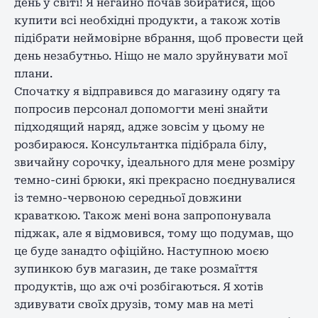
день у світі! Я негайно почав збиратися, щоб
купити всі необхідні продукти, а також хотів
підібрати неймовірне вбрання, щоб провести цей
день незабутньо. Ніщо не мало зруйнувати мої
плани.
Спочатку я відправився до магазину одягу та
попросив персонал допомогти мені знайти
підходящий наряд, адже зовсім у цьому не
розбираюся. Консультантка підібрала білу,
звичайну сорочку, ідеального для мене розміру
темно-сині брюки, які прекрасно поєднувалися
із темно-червоною середньої довжини
краваткою. Також мені вона запропонувала
піджак, але я відмовився, тому що подумав, що
це буде занадто офіційно. Наступною моєю
зупинкою був магазин, де таке розмаїття
продуктів, що аж очі розбігаються. Я хотів
здивувати своїх друзів, тому мав на меті