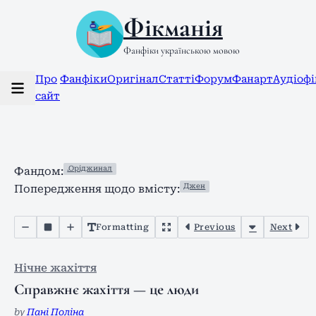
Фікманія
Фанфіки українською мовою
Про
Фанфіки
Оригінал
Статті
Форум
Фанарт
Аудіоф
сайт
.Оріджинал
Фандом:
Джен
Попередження щодо вмісту:
Formatting
Previous
Next
Нічне жахіття
Справжнє жахіття — це люди
by
Пані Поліна