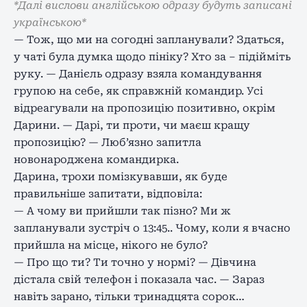
*Далі вислови англійською одразу будуть записані
українською*
— Тож, що ми на согодні запланували? Здаться,
у чаті була думка щодо пініку? Хто за – підійміть
руку. — Данієль одразу взяла командування
групою на себе, як справжній командир. Усі
відреагували на пропозицію позитивно, окрім
Дарини. — Дарі, ти проти, чи маєш кращу
пропозицію? — Люб’язно запитла
новонароджена командирка.
Дарина, трохи помізкувавши, як буде
правильніше запитати, відповіла:
— А чому ви прийшли так пізно? Ми ж
запланували зустріч о 13:45.. Чому, коли я вчасно
прийшла на місце, нікого не було?
— Про що ти? Ти точно у нормі? — Дівчина
дістала свій телефон і показала час. — Зараз
навіть зарано, тільки тринадцята сорок…