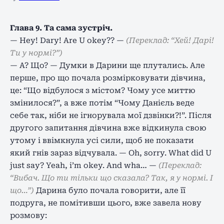
Глава 9. Та сама зустріч.
— Hey! Dary! Are U okey?? —
(Переклад: “Хей! Дарі!
Ти у нормі?”)
— А? Що? — Думки в Дарини ще плутались. Але
перше, про що почала розмірковувати дівчина,
це: “Що відбулося з містом? Чому усе миттю
змінилося?”, а вже потім “Чому Данієль веде
себе так, ніби не ігнорувала мої дзвінки?!”. Після
другого запитання дівчина вже відкинула свою
утому і ввімкнула усі сили, щоб не показати
який гнів зараз відчувала. — Oh, sorry. What did U
just say? Yeah, i’m okey. And wha… —
(Переклад:
“Вибач. Що ти тільки що сказала? Так, я у нормі. І
що…”)
Дарина було почала говорити, але її
подруга, не помітивши цього, вже завела нову
розмову: