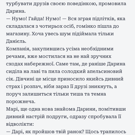
турбувати друзів своєю поведінкою, промовила
Дарина.
— Нумо! Гайда! Нумо! — Вся зграя підлітків, яка
складалася з чотирьох осіб, гомінко пішла до
магазину. Хоча увесь шум підіймала тільки
Данієль.
Компанія, закупившись усіма необхідними
речами, вже мостилася на не най зручних
сходах набережної. Саме там, де раніше Дарина
сиділа на лаві та пила солодкий апельсиновий
сік. Дівчині це місце приносило якийсь дивний
страх і розпач, ніби зараз її друзі зникнуть, а
поруч залишиться тільки тиша та темна
порожнеча.
Марі, ще одна нова знайома Дарини, помітивши
дивний настрій подруги, одразу спробувала її
відволікти:
— Дарі, як пройшов твій ранок? Щось трапилось