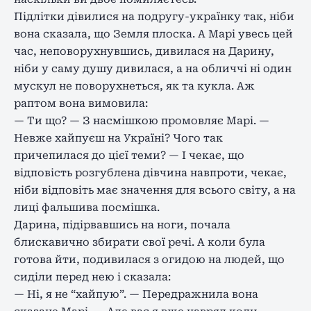
Підлітки дівилися на подругу-українку так, ніби
вона сказала, що Земля плоска. А Марі увесь цей
час, неповорухнувшись, дивилася на Дарину,
ніби у саму душу дивилася, а на обличчі ні один
мускул не поворухнеться, як та кукла. Аж
раптом вона вимовила:
— Ти що? — З насмішкою промовляє Марі. —
Невже хайпуєш на Україні? Чого так
причепилася до цієї теми? — І чекає, що
відповість розгублена дівчина навпроти, чекає,
ніби відповіть має значення для всього світу, а на
лиці фальшива посмішка.
Дарина, підірвавшись на ноги, почала
блискавично збирати свої речі. А коли була
готова йти, подивилася з огидою на людей, що
сиділи перед нею і сказала:
— Ні, я не “хайпую”. — Передражнила вона