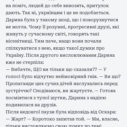
на поміч, людей до себе вивозять, притулок
дають. Так ні, українцям і це не подобається.
Дарина була у такому шоці, що і поворухнутися
не могла. Чому її розумні, прогресивні друзі, які
живуть у сучасному світі, говорять такі
нісенітниці. Тим паче, нащо вони почали
спілкуватися з нею, якщо такої думки про
Україну. Після другого висловлювання Дарина
вже не стерпіла:
— Вибачте, ЩО ви тільки що сказали?? — У
голосі було відчутно неймовірний гнів. — Ви що?
Пропаганди цих сучих дітей наслухались перед
зустріччю? Сподіваюся, ви жартуєте. — Готова
посміятися з тупої шутки, Дарина з надією
подивилася на друзів.
Після недовгої паузи була відповідь від Оскара:
— Жарт? — Коротоко запитав той. — Ми, власне,
тільки висловлюємо свою думку по темі.