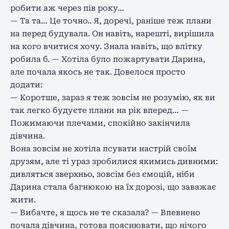
робити аж через пів року…
— Та та… Це точно.. Я, доречі, раніше теж плани
на перед будувала. Он навіть, нарешті, вирішила
на кого вчитися хочу. Знала навіть, що влітку
робила б. — Хотіла було пожартувати Дарина,
але почала якось не так. Довелося просто
додати:
— Коротше, зараз я теж зовсім не розумію, як ви
так легко будуєте плани на рік вперед… —
Пожимаючи плечами, спокійно закінчила
дівчина.
Вона зовсім не хотіла псувати настрій своїм
друзям, але ті ураз зробилися якимись дивними:
дивляться зверхньо, зовсім без ємоцій, ніби
Дарина стала багнюкою на їх дорозі, що заважає
жити.
— Вибачте, я щось не те сказала? — Впевнено
почала дівчина, готова пояснювати, що нічого