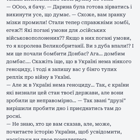
— ООоо, я бачу. — Дарина була готова зірватись і
викинути усе, що думає. — Схоже, вам зранку
мізки промили! Стали тепер справжніми зомбі,
егеж?! Які погані умови для .осійських
військовополонених?? Якщо в них погані умови,
то я королева Великобританії. Ви з дуба впали!? І
ми ще почали бомбити Донбас? Ага… домбим
домбас…. Скажіть іще, що в Україні нема ніякого
геноциду, і тоді я запишу вас у бінго тупих
реплік про війну в Укаїні.
— Але ж в Україні нема геноциду… Так, є країни
які визнали цей стан твоєї держави, але вони
зробили це неправомірно… — Так звані “друзі”
вирішили пробити дно і приєднатись там до
росні.
— Не знаю, хто це вам сказав, але, може,
почитаєте історію України, щоб усвідомити,
наскільки ви двое помиляєтесь.