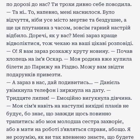
по дорозі до нас? Ти трохи дивно себе поводила.
— Та ні.. То, напевно, мені наснилося. Було
відчуття, ніби усе місто мертве та бездушне, а
ще ця плутанина з часом, зовсім гарний настрій
відбило. Доречі, як у вас? Мені зараз краще
відволіктися, тож чекаю на ваші цікаві розповіді.
— О! Я вам зараз розкажу круту новину. — Почав
хлопець на ім’я Оскар. — Моя родина вже купила
білети до Парижу на Різдво. Можу вам звідти
подарунків привезти.
— А зараз в нас, дай подивитись… — Данієль
увімкнула телефон і зиркнула на дату. —
Тридцяте липня! — Емоційно вигукнула дівчина.
— Моя сім’я навіть на наступні вихідні планів не
будує, бо знає, що завжди щось повинно
трапитись: або моя молодша сестра захворіє,
або в мати на роботі з’являться справи, абощо. Я
не розумію, як ви так впевнено знаєте, що будете