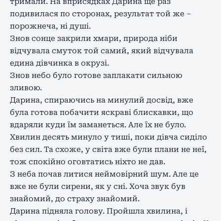
тримали. На вприсядках Дарина ще раз
подивилася по сторонах, результат той же –
порожнеча, ні душі.
Знов сонце закрили хмари, природа ніби
відчувала смуток той самий, який відчувала
едина дівчинка в окрузі.
Знов небо було готове заплакати сильною
зливою.
Дарина, спираючись на минулий досвід, вже
була готова побачити яскраві блискавки, що
вдаряли куди їм заманеться. Але їх не було.
Хвилин десять минуло у тиші, поки дівча сиділо
без сил. Та схоже, у світа вже були плани не неї,
тож спокійно оговтатись ніхто не дав.
З неба почав литися неймовірний шум. Але це
вже не були сирени, як у сні. Хоча звук був
знайомий, до страху знайомий.
Дарина підняла голову. Пройшла хвилина, і