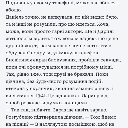
Подивись у своєму телефоні, може час збився…
абощо.
Даніель точно, не кепкувала, по ній видно було,
та й інші не розуміли, про що йдеться. Хоча,
може, вони просто гарні актори. Ще й Дарині
хотілося їм вірити. Тож вона із надією, що це не
дурний жарт, і компанія не почне реготати з
обдуреної подруги, увімкнула телефон.
Висвітився екран блокування, пройшла секунда,
поки очі сфокусувалися на потрібному місці.
Так, рівно 13:40, тож друзі не брехали. Поки
дівчина, без будь-якого розуміння подій,
втикала у екранчик, хвилина замінила іншу, і
висвітилось 13:41. Це відволікло Дарину від
спроб розкласти думки полицями.
— Так так, вибачте. Зараз ще навіть зарано. —
Розгублено підтвердила дівчина. — Тож йдемо
на пікнік? — З натягнутою посмішкою, щоб не