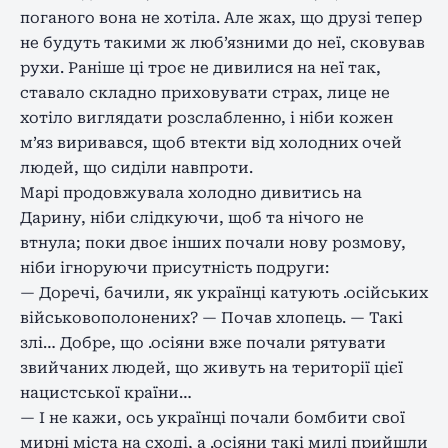
поганого вона не хотіла. Але жах, що друзі тепер
не будуть такими ж люб’язними до неї, сковував
рухи. Раніше ці троє не дивилися на неї так,
ставало складно приховувати страх, лице не
хотіло виглядати розслабленно, і ніби кожен
м’яз виривався, щоб втекти від холодних очей
людей, що сиділи навпроти.
Марі продовжувала холодно дивитись на
Дарину, ніби слідкуючи, щоб та нічого не
втнула; поки двоє інших почали нову розмову,
ніби ігноруючи присутність подруги:
— Доречі, бачили, як українці катують .осійських
військовополонених? — Почав хлопець. — Такі
злі… Добре, що .осіяни вже почали рятувати
звийчаних людей, що живуть на території цієї
нацистської країни…
— І не кажи, ось українці почали бомбити свої
мирні міста на сході, а .осіяни такі милі прийшли