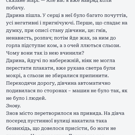
сказане Марі. — Але вас я вже навряд коли
побачу.
Дарина пішла. У серці в неї було багато почуттів,
усі негативні і пригнічуючі. Перше, що спадає на
думку, при описі стану дівчини, це: гнів,
ненависть, розпач; потім йде жах, за ним до
горла підступає ком, а з очей ллються сльози.
Чому вони так із нею вчинили?
Дарина, йдучі по набережній, ніяк не могла
перестати плакати, вже рукава светра були
мокрі, а сльози не збиралися припинити.
Переходячи дорогу, дівчина автоматично
подивилася по сторонах – машин не було так, як
не було і людей.
Знову.
Знов місто перетворилося на привида. На дівча
посеред пустинної вулиці накатила така
безвихідь, що довелося присісти, бо ноги не