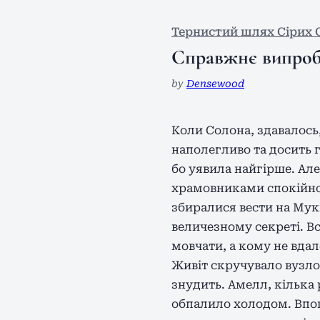
Тернистий шлях Сірих 
Справжнє випроб
by
Densewood
Коли Солона, здавалось,
наполегливо та досить 
бо уявила найгірше. Але
храмовниками спокійно 
збиралися вести на Мук
величезному секреті. Вс
мовчати, а кому не вдал
Живіт скручувало вузлом
знудить. Амелл, кілька 
обпалило холодом. Впок