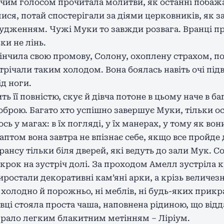
чим голосом прочитала молитви, як останні побажа
ися, потай спостерігали за діями церковників, як за
будженням. Чужі Муки то завжди розвага. Вранці п
ки не лінь.
чила свою промову, Солону, охоплену страхом, пов
трічали таким холодом. Вона боялась навіть очі під
д ноги.
ь її повністю, скує й дівча потоне в цьому наче в б
оброю. Багато хто успішно завершує Муки, тільки о
сь у магах: в їх погляді, у їх манерах, у тому як во
аптом вона завтра не впізнає себе, якщо все пройде 
рансу тільки біля дверей, які ведуть до зали Мук. С
крок на зустріч долі. За проходом Амелл зустріла к
виростали декоративні кам’яні арки, а крізь величез
 холодно й порожньо, ні меблів, ні будь-яких прикр
авці стояла проста чаша, наповнена рідиною, що від
грало легким блакитним метінням – Ліріум.