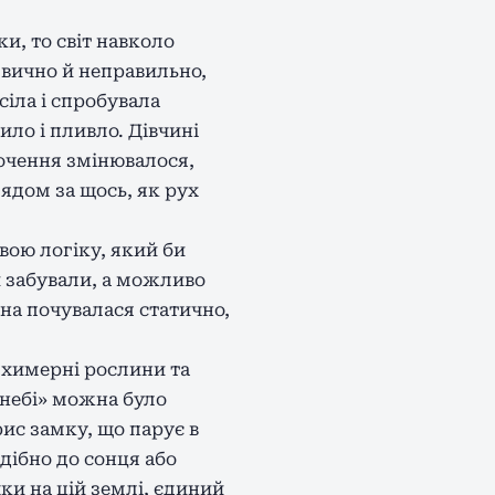
и, то світ навколо
звично й неправильно,
іла і спробувала
ило і пливло. Дівчині
точення змінювалося,
лядом за щось, як рух
свою логіку, який би
й забували, а можливо
она почувалася статично,
, химерні рослини та
«небі» можна було
рис замку, що парує в
одібно до сонця або
чки на цій землі, єдиний