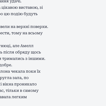
ння удачі.
 цікавою виставою, зі
ро цю подію будуть
ели на верхні поверхи.
вести, тому на всьому
агнюці, але Амелл
сь після обряду щось
ни тримались з іншими.
добре.
олона чекала поки їх
ругла зала, по
ні вікна проникало
ас, тільки в самому
давала легким