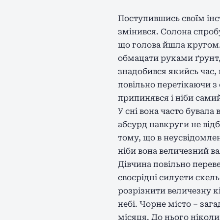
Поступившись своїм інст
змінився. Солона спробу
що голова йшла кругом.
обмацати руками ґрунт, 
знадобився якийсь час,
повільно перетікаючи з 
припинявся і ніби самий
У сні вона часто бувала
абсурд навкруги не від
тому, що в неусвідомлен
ніби вона величезний ва
Дівчина повільно переве
своєрідні силуети скел
розрізнити величезну кі
небі. Чорне місто – заг
місяця. До нього ніколи