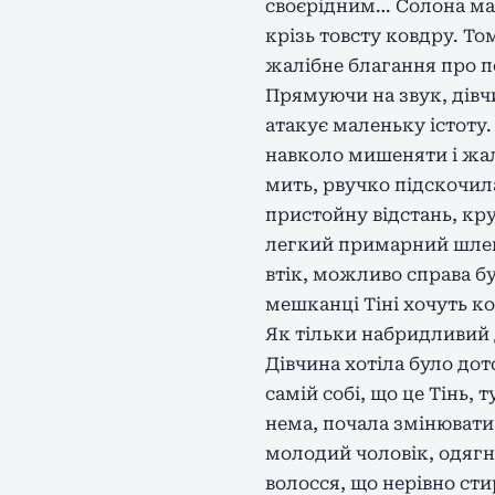
своєрідним… Солона майж
крізь товсту ковдру. То
жалібне благання про п
Прямуючи на звук, дівчи
атакує маленьку істоту.
навколо мишеняти і жал
мить, рвучко підскочил
пристойну відстань, кру
легкий примарний шлейф
втік, можливо справа бу
мешканці Тіні хочуть к
Як тільки набридливий 
Дівчина хотіла було до
самій собі, що це Тінь, 
нема, почала змінювати
молодий чоловік, одягне
волосся, що нерівно сти