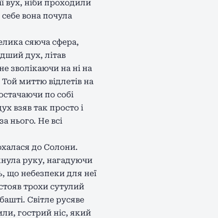
ї вух, ніби проходили
 себе вона почула
велика сяюча сфера,
одший дух, літав
е зволікаючи на ні на
Той миттю відлетів на
постачаючи по собі
х взяв так просто і
а нього. Не всі
юхалася до Солони.
кнула руку, нагадуючи
ь, що небезпеки для неї
стояв трохи сутулий
башті. Світле русяве
или, гострий ніс, який