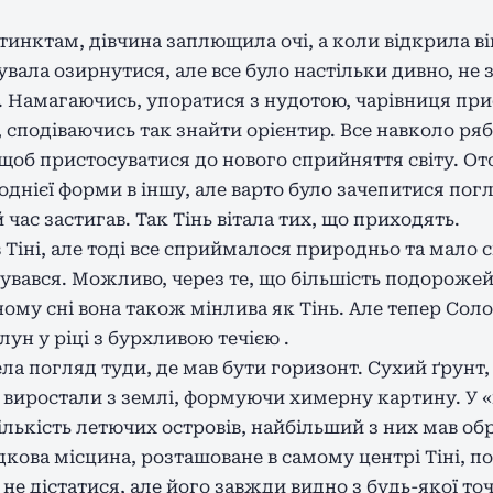
инктам, дівчина заплющила очі, а коли відкрила вік
вала озирнутися, але все було настільки дивно, не 
 Намагаючись, упоратися з нудотою, чарівниця прис
сподіваючись так знайти орієнтир. Все навколо ряб
 щоб пристосуватися до нового сприйняття світу. О
однієї форми в іншу, але варто було зачепитися пог
 час застигав. Так Тінь вітала тих, що приходять.
 в Тіні, але тоді все сприймалося природньо та мало 
бувався. Можливо, через те, що більшість подороже
ому сні вона також мінлива як Тінь. Але тепер Сол
лун у ріці з бурхливою течією .
ла погляд туди, де мав бути горизонт. Сухий ґрунт
ь виростали з землі, формуючи химерну картину. У 
лькість летючих островів, найбільший з них мав об
адкова місцина, розташоване в самому центрі Тіні, п
 не дістатися, але його завжди видно з будь-якої то