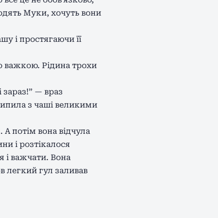
оходять Муки, хочуть вони
шу і простягаючи її
о важкою. Рідина трохи
і зараз!” — враз
 випила з чаші великими
. А потім вона відчула
ини і розтікалося
я і важчати. Вона
ов легкий гул заливав