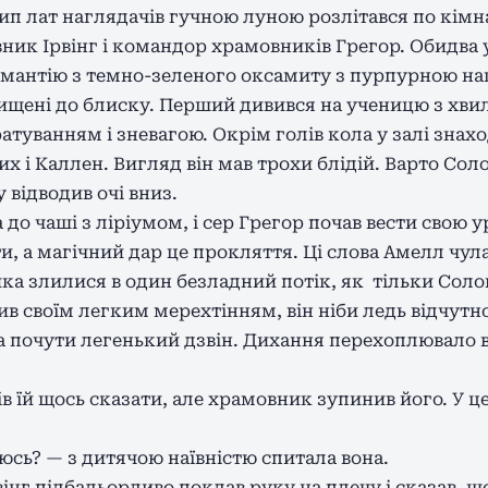
 лат наглядачів гучною луною розлітався по кімнат
ник Ірвінг і командор храмовників Грегор. Обидва 
у мантію з темно-зеленого оксамиту з пурпурною на
ищені до блиску. Перший дивився на ученицю з хвил
атуванням і зневагою. Окрім голів кола у залі знах
их і Каллен. Вигляд він мав трохи блідій. Варто Сол
 відводив очі вниз.
до чаші з ліріумом, і сер Грегор почав вести свою 
и, а магічний дар це прокляття. Ці слова Амелл чул
а злилися в один безладний потік, як тільки Соло
нив своїм легким мерехтінням, він ніби ледь відчутно
 почути легенький дзвін. Дихання перехоплювало 
тів їй щось сказати, але храмовник зупинив його. У 
юсь? — з дитячою наївністю спитала вона.
інг підбадьорливо поклав руку на плечу і сказав, що