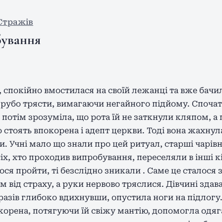
Стражів
ування
 спокійно вмостилася на своїй лежанці та вже бачил
грубо трясти, вимагаючи негайного підйому. Спочат
 потім зрозуміла, що рота їй не заткнули кляпом, а 
стоять впокорена і адепт церкви. Тоді вона жахнул
и. Учні мало що знали про цей ритуал, старші чарів
іх, хто проходив випробування, переселяли в інші к
ося пройти, ті безслідно зникали . Саме це сталося 
 від страху, а руки нервово тряслися. Дівчині здавал
разів глибоко вдихнувши, опустила ноги на підлогу.
орена, потягуючи їй свіжу мантію, допомогла одяга