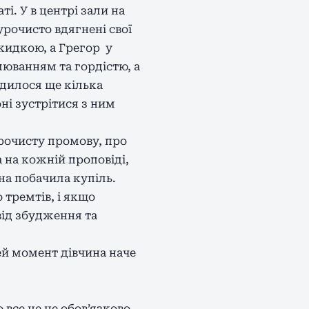
і. У в центрі зали на
урочисто вдягнені свої
кидкою, а Грегор у
юванням та гордістю, а
одилося ще кілька
оні зустрітися з ним
урочисту промову, про
а на кожній проповіді,
на побачила купіль.
 тремтів, і якщо
від збудження та
цей момент дівчина наче
 все це не обов’язково,