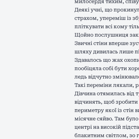
милосердя тихим, співу
Деякі учні, що прокинул
страхом, упереміш із з
пліткувати всі кому тіль
Щойно послушниця закін
Звичні стіни вперше зус
шляху дивилась лише пі
Здавалось що жах охопит
пообіцяла собі бути хор
ледь відчутно змінювало
Такі переміни лякали, р
Дівчина отямилась від т
відчинять, щоб зробити 
периметру якої із стін 
місячне сяйво. Там було
центрі на високій підст
блакитним світлом, зо 