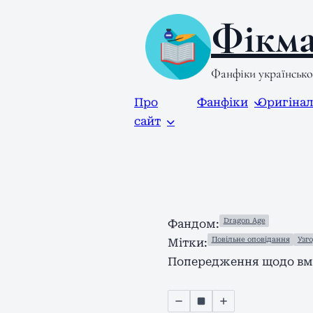
Фікма
Фанфіки українськ
Про
Фанфіки
Оригіна
сайт
Dragon Age
Фандом:
Повільне оповідання
Узг
Мітки:
Попередження щодо вмі