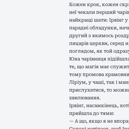
Кожен крок, кожен скрип
неї чекали перший чарів
найкращі шати: Ірвінг 
парадні обладунки, нач
другий з якимось роздр
лицарів церкви, серед н
поглядом, як той одразу
Юна чарівниця підійшла 
те, що магія має служит
тому промова храмовник
Ліріум, у чаші, так і ма
прислухатися, то можна
хвилювання.
Ірвінг, насамкінець, хо
прийшла до тями:
— А що, якщо я не впора
Солоні хотілося, щоб Ірв