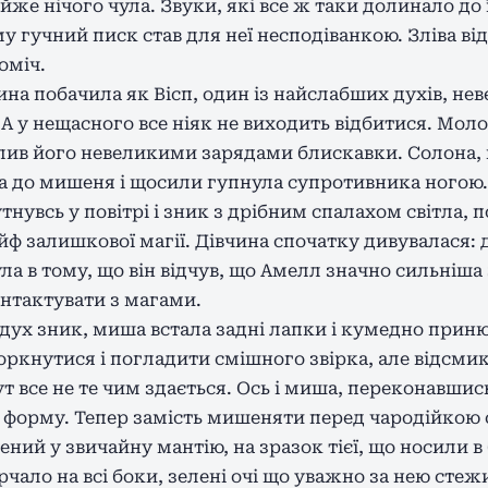
е нічого чула. Звуки, які все ж таки долинало до ї
му гучний писк став для неї несподіванкою. Зліва від
оміч.
на побачила як Вісп, один із найслабших духів, не
 А у нещасного все ніяк не виходить відбитися. Мол
ив його невеликими зарядами блискавки. Солона, н
а до мишеня і щосили гупнула супротивника ногою. 
тнувсь у повітрі і зник з дрібним спалахом світла, 
 залишкової магії. Дівчина спочатку дивувалася: ду
ла в тому, що він відчув, що Амелл значно сильніша з
онтактувати з магами.
дух зник, миша встала задні лапки і кумедно прин
торкнутися і погладити смішного звірка, але відсми
тут все не те чим здається. Ось і миша, переконавшис
 форму. Тепер замість мишеняти перед чародійкою 
ний у звичайну мантію, на зразок тієї, що носили в 
рчало на всі боки, зелені очі що уважно за нею стеж