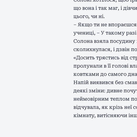
що вона і так маг, і дів
цього, чи ні.
– Якщо ти не впораєшся,
учениці, – У такому раз
Солона взяла посудину 
сколихнулася, і дзвін п
«Досить трястись від стр
пролунали в її голові в
ковтками до самого дна
Напій виявився без смак
деякі зміни: дивне почу
неймовірним теплом по в
відчувала, як крізь неї
кімнату, витісняючи інш