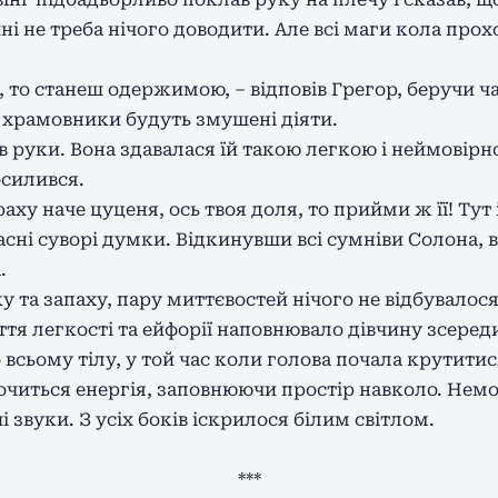
чині не треба нічого доводити. Але всі маги кола пр
 то станеш одержимою, – відповів Грегор, беручи ча
і храмовники будуть змушені діяти.
в руки. Вона здавалася їй такою легкою і неймовірн
осилився.
аху наче цуценя, ось твоя доля, то прийми ж її! Тут 
ласні суворі думки. Відкинувши всі сумніви Солона,
.
у та запаху, пару миттєвостей нічого не відбувалося
ття легкості та ейфорії наповнювало дівчину зсеред
сьому тілу, у той час коли голова почала крутитис
 сочиться енергія, заповнюючи простір навколо. Нем
і звуки. З усіх боків іскрилося білим світлом.
***