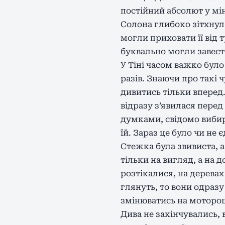
постійний абсолют у мі
Солона глибоко зітхнула
могли приховати її від
буквально могли завест
У Тіні часом важко було
разів. Знаючи про такі 
дивитись тільки вперед.
відразу з’явилася пере
думками, свідомо вибир
їй. Зараз це було чи не
Стежка була звивиста, а
тільки на вигляд, а на 
розтікалися, на деревах
глянуть, то вони одразу
змінюватись на моторош
Дива не закінчувались,