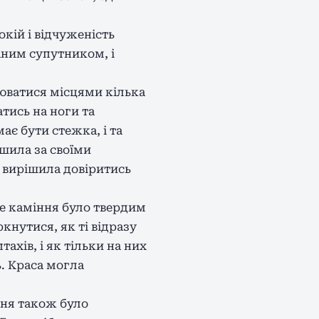
окій і відчуженість
аним супутником, і
інюватися місцями кілька
атись на ноги та
ає бути стежка, і та
шила за своїми
 вирішила довіритись
ке каміння було твердим
кнутися, як ті відразу
ахів, і як тільки на них
ь. Краса могла
ння також було