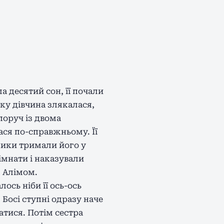
а десятий сон, її почали
ку дівчина злякалася,
поруч із двома
ася по-справжньому. Її
ники тримали його у
імнати і наказували
з Алімом.
ось ніби її ось-ось
 Босі ступні одразу наче
тися. Потім сестра