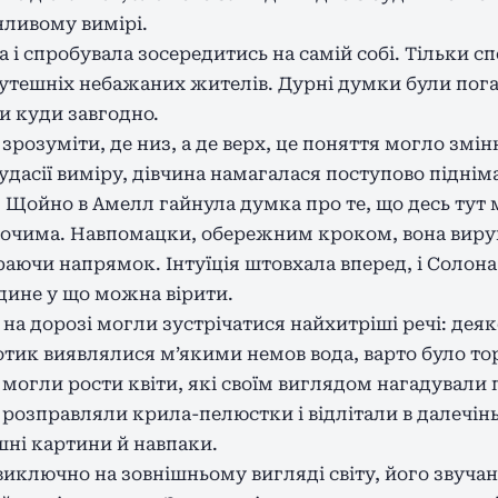
нливому вимірі.
 і спробувала зосередитись на самій собі. Тільки сп
 тутешніх небажаних жителів. Дурні думки були пог
и куди завгодно.
 зрозуміти, де низ, а де верх, це поняття могло зм
чудасії виміру, дівчина намагалася поступово піднім
 Щойно в Амелл гайнула думка про те, що десь тут м
д очима. Навпомацки, обережним кроком, вона виру
аючи напрямок. Інтуїція штовхала вперед, і Солона
 єдине у що можна вірити.
 на дорозі могли зустрічатися найхитріші речі: дея
дотик виявлялися м’якими немов вода, варто було тор
 могли рости квіти, які своїм виглядом нагадували пт
 розправляли крила-пелюстки і відлітали в далечін
ні картини й навпаки.
 виключно на зовнішньому вигляді світу, його звуча