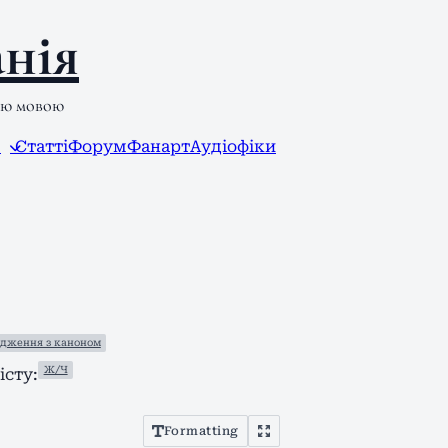
нія
ою мовою
л
Статті
Форум
Фанарт
Аудіофіки
одження з каноном
Ж/Ч
сту:
Formatting