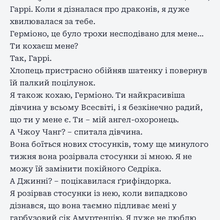
Гаррі. Коли я дізналася про драконів, я дуже
хвилювалася за тебе.
Герміоно, це було трохи несподівано для мене…
Ти кохаєш мене?
Так, Гаррі.
Хлопець пристрасно обійняв шатенку і повернув
їй палкий поцілунок.
Я також кохаю, Герміоно. Ти найкрасивіша
дівчина у всьому Всесвіті, і я безкінечно радий,
що ти у мене є. Ти – мій ангел-охоронець.
А Чжоу Чанг? – спитала дівчина.
Вона боїться нових стосунків, тому ще минулого
тижня вона розірвала стосунки зі мною. Я не
можу їй замінити покійного Седріка.
А Джинні? – поцікавилася ґрифіндорка.
Я розірвав стосунки із нею, коли випадково
дізнався, що вона таємно підливає мені у
гарбузовий сік Амуртенцію. Я дуже не люблю