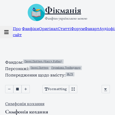
Фікманія
Фанфіки українською мовою
Про
Фанфіки
Оригінал
Статті
Форум
Фанарт
Аудіоф
сайт
Гаррі Поттер (Harry Potter)
Фандом:
Гаррі Поттер
Герміона Ґрейнджер
Персонажі:
Ж/Ч
Попередження щодо вмісту:
Formatting
Симфонія кохання
Симфонія кохання