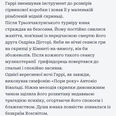
Гаррі зменшував інструмент до розмірів
сірникової коробки і ховав її у маленькій
різьбленій мідній скриньці.
Після Трьохчаклунського турніру юнак
страждав на безсоння. Йому постійно снилися
жахіття, пов’язані із передчасною смертю його
друга Седріка Діггорі. Якби не нічні сеанси гри
на скрипці у Кімнаті-на-вимогу, він би
збожеволів. Після кожного такого сеансу
музикотерапії ґрифіндорець повертався до
спальні і спокійно засинав.
Однієї вересневої ночі Гаррі, як завжди,
виконував симфонію «Пори року» Антоніо
Вівальді. Ніжна мелодія скрипки дивовижним
чином зціляла його розхитану недавньою
трагедією психіку, огортаючи його спокоєм і
блаженством. Душа юнака повністю зливалася із
безкраїм Всесвітом.