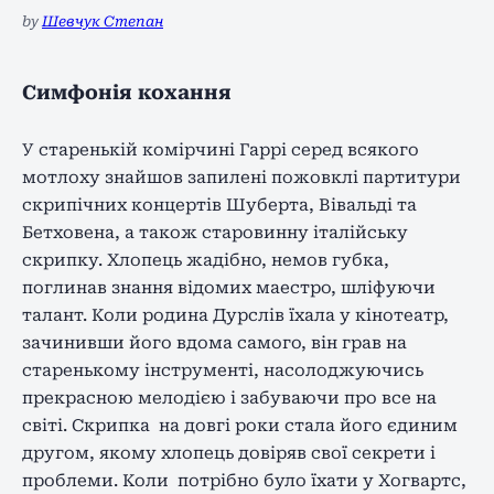
by
Шевчук Степан
Симфонія кохання
У старенькій комірчині Гаррі серед всякого
мотлоху знайшов запилені пожовклі партитури
скрипічних концертів Шуберта, Вівальді та
Бетховена, а також старовинну італійську
скрипку. Хлопець жадібно, немов губка,
поглинав знання відомих маестро, шліфуючи
талант. Коли родина Дурслів їхала у кінотеатр,
зачинивши його вдома самого, він грав на
старенькому інструменті, насолоджуючись
прекрасною мелодією і забуваючи про все на
світі. Скрипка на довгі роки стала його єдиним
другом, якому хлопець довіряв свої секрети і
проблеми. Коли потрібно було їхати у Хогвартс,