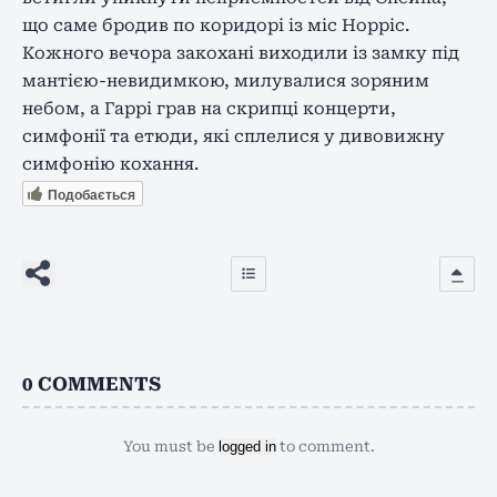
що саме бродив по коридорі із міс Норріс.
Кожного вечора закохані виходили із замку під
мантією-невидимкою, милувалися зоряним
небом, а Гаррі грав на скрипці концерти,
симфонії та етюди, які сплелися у дивовижну
симфонію кохання.
Подобається
0
COMMENTS
You must be
logged in
to comment.