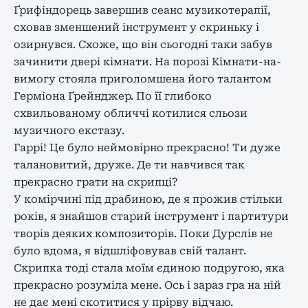
Ґрифіндорець завершив сеанс музикотерапії,
сховав зменшений інструмент у скриньку і
озирнувся. Схоже, що він сьогодні таки забув
зачинити двері кімнати. На порозі Кімнати-на-
вимогу стояла приголомшена його талантом
Герміона Ґрейнджер. По її глибоко
схвильованому обличчі котилися сльози
музичного екстазу.
Гаррі! Це було неймовірно прекрасно! Ти дуже
талановитий, друже. Де ти навчився так
прекрасно грати на скрипці?
У комірчині під драбиною, де я прожив стільки
років, я знайшов старий інструмент і партитури
творів деяких композиторів. Поки Дурслів не
було вдома, я відшліфовував свій талант.
Скрипка тоді стала моїм єдиною подругою, яка
прекрасно розуміла мене. Ось і зараз гра на ній
не дає мені скотитися у прірву відчаю.