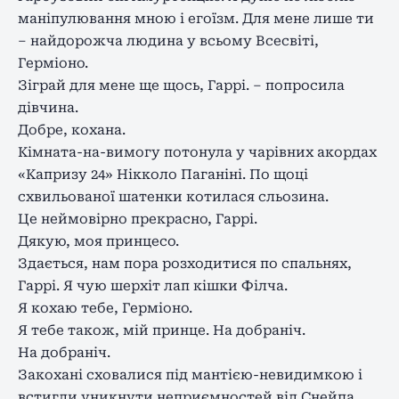
маніпулювання мною і егоїзм. Для мене лише ти
– найдорожча людина у всьому Всесвіті,
Герміоно.
Зіграй для мене ще щось, Гаррі. – попросила
дівчина.
Добре, кохана.
Кімната-на-вимогу потонула у чарівних акордах
«Капризу 24» Нікколо Паганіні. По щоці
схвильованої шатенки котилася сльозина.
Це неймовірно прекрасно, Гаррі.
Дякую, моя принцесо.
Здається, нам пора розходитися по спальнях,
Гаррі. Я чую шерхіт лап кішки Філча.
Я кохаю тебе, Герміоно.
Я тебе також, мій принце. На добраніч.
На добраніч.
Закохані сховалися під мантією-невидимкою і
встигли уникнути неприємностей від Снейпа,