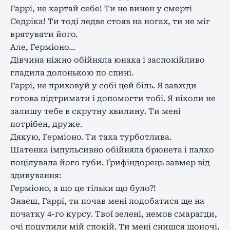
Гаррі, не картай себе! Ти не винен у смерті
Седріка! Ти тоді ледве стояв на ногах, ти не міг
врятувати його.
Але, Герміоно…
Дівчина ніжно обійняла юнака і заспокійливо
гладила долонькою по спині.
Гаррі, не приховуй у собі цей біль. Я завжди
готова підтримати і допомогти тобі. Я ніколи не
залишу тебе в скрутну хвилину. Ти мені
потрібен, друже.
Дякую, Герміоно. Ти така турботлива.
Шатенка імпульсивно обійняла брюнета і палко
поцілувала його губи. Ґрифіндорець завмер від
здивування:
Герміоно, а що це тільки що було?!
Знаєш, Гаррі, ти почав мені подобатися ще на
початку 4-го курсу. Твої зелені, немов смарагди,
очі поцупили мій спокій. Ти мені снишся щоночі,