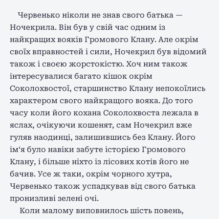
Червенько ніколи не знав свого батька —
Ночекрила. Він був у свій час одним із
найкращих вояків Громового Клану. Але окрім
своїх вправностей і сили, Ночекрил був відомий
також і своєю жорстокістю. Хоч ним також
інтересувалися багато кішок окрім
Соколохвостої, старшинство Клану непокоїлись
характером свого найкращого вояка. До того
часу коли його кохана Соколохвоста лежала в
яслах, очікуючи кошенят, сам Ночекрил вже
гуляв наодинці, залишившись без Клану. Його
ім‘я було навіки забуте історією Громового
Клану, і більше ніхто із лісових котів його не
бачив. Усе ж таки, окрім чорного хутра,
Червенько також успадкував від свого батька
пронизливі зелені очі.
Коли малому виповнилось шість повень,