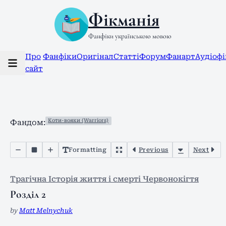
Фікманія
Фанфіки українською мовою
Про
Фанфіки
Оригінал
Статті
Форум
Фанарт
Аудіоф
сайт
Коти-вояки (Warriors)
Фандом:
Formatting
Previous
Next
Трагічна Історія життя і смерті Червонокігтя
Розділ 2
by
Matt Melnychuk