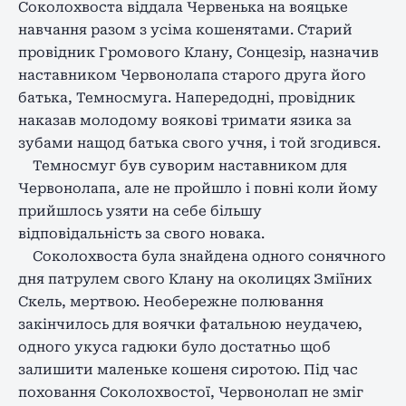
Соколохвоста віддала Червенька на вояцьке
навчання разом з усіма кошенятами. Старий
провідник Громового Клану, Сонцезір, назначив
наставником Червонолапа старого друга його
батька, Темносмуга. Напередодні, провідник
наказав молодому воякові тримати язика за
зубами нащод батька свого учня, і той згодився.
Темносмуг був суворим наставником для
Червонолапа, але не пройшло і повні коли йому
прийшлось узяти на себе більшу
відповідальність за свого новака.
Соколохвоста була знайдена одного сонячного
дня патрулем свого Клану на околицях Зміїних
Скель, мертвою. Необережне полювання
закінчилось для воячки фатальною неудачею,
одного укуса гадюки було достатньо щоб
залишити маленьке кошеня сиротою. Під час
поховання Соколохвостої, Червонолап не зміг