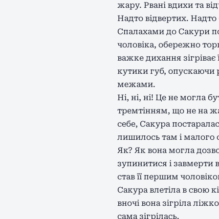
жару. Рвані вдихи та ві
Надто відвертих. Надто
Спалахами до Сакури по
чоловіка, обережно торк
важке дихання зігріває ї
кутики губ, опускаючи 
межами.
Ні, ні, ні! Це не могла
тремтінням, що не на жа
себе, Сакура постаралас
лишилось там і малого с
Як? Як вона могла дозво
зупинитися і завмерти в
став її першим чоловік
Сакура влетіла в свою к
вночі вона зігріла ліжк
сама зігрілась.