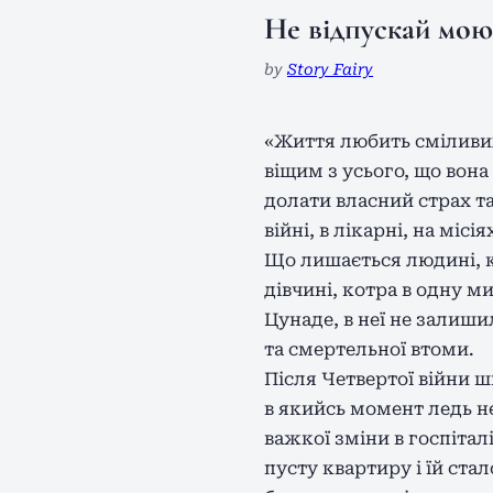
Не відпускай мою
by
Story Fairy
«Життя любить сміливих
віщим з усього, що вона
долати власний страх т
війні, в лікарні, на міс
Що лишається людині, к
дівчині, котра в одну м
Цунаде, в неї не залиши
та смертельної втоми.
Після Четвертої війни 
в якийсь момент ледь н
важкої зміни в госпітал
пусту квартиру і їй ста