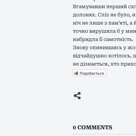
Вгамувавши перший схли
долонях. Сліз не було, н
ніч не лише з пам’яті, а
точно вирушила б у минул
набридла її самотність.
Знову опинившись у жор
відчайдушно хотілось, щ
не дізнається, хто прих
Подобається
0
COMMENTS