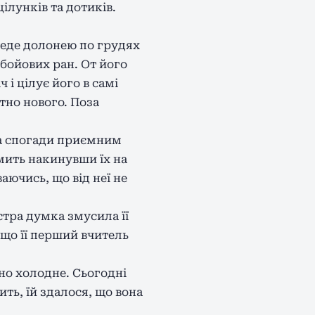
ілунків та дотиків.
веде долонею по грудях
 бойових ран. От його
 і цілує його в самі
тно нового. Поза
 на спогади приємним
 мить накинувши їх на
аючись, що від неї не
стра думка змусила її
 що її перший вчитель
йно холодне. Сьогодні
ить, їй здалося, що вона