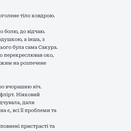
оголене тіло ковдрою.
о болю, до відчаю.
одушкою, а інша, з
цього була сама Сакура.
о перекреслював око,
хожим на розпечене
ро вчорашню ніч.
 флірт. Ніяковий
дчувала, дали
 є, всі її проблеми та
Сповнені пристрасті та