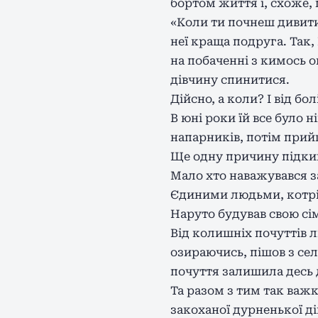
бортом життя і, схоже, 
«Коли ти почнеш дивитис
неї краща подруга. Так,
на побаченні з кимось о
дівчину спинитися.
Дійсно, а коли? І від б
В юні роки їй все було 
напарників, потім прийшл
Ще одну причину підкину
Мало хто наважувався з
Єдиними людьми, котрі п
Наруто будував свою сі
Від колишніх почуттів л
озираючись, пішов з сел
почуття залишила десь 
Та разом з тим так важк
закоханої дурненької ді