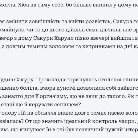
могла. Хіба на саму себе, бо більше винних у цому не
дея змінити зовнішність та вийти розвіятсь, Сакура т
ромайнуло, чи то до цього дійшла сама дівчина, але 
ечір з дому Сакури Харуно пізно ввечері вийшла і 
 з довгим темним волоссям та хитринками на дні к
будив Сакуру. Прохолода торкнулась оголеної спини 
шенно боліла, вчора куноічі дозволила собі зайвого
занадто для її оргнаізму, що не звик до такого. Як
стані ще й керувати селищем?
олову і їй на обличчя впало довге темне пасмо воло
озвіялась? От що значить ідеальний контроль чакри.
им, що кинулося їй в очі був незвичний чужий інтер