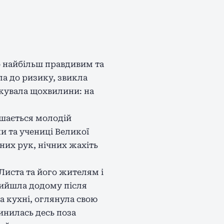
о найбільш правдивим та
ла до ризику, звикла
икувала щохвилини: на
ишається молодій
ни та учениці Великої
ених рук, нічних жахіть
Листа та його жителям і
рийшла додому після
на кухні, оглянула свою
пинилась десь поза