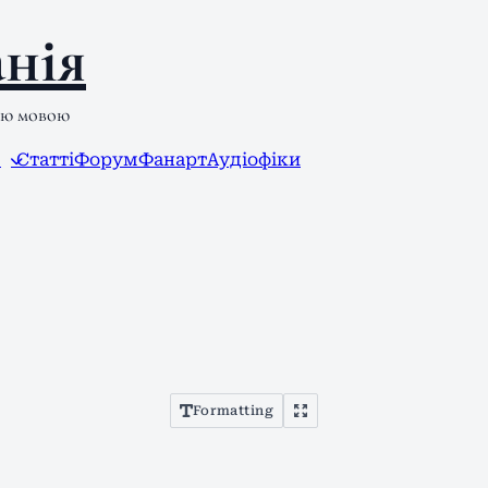
нія
ою мовою
л
Статті
Форум
Фанарт
Аудіофіки
Formatting