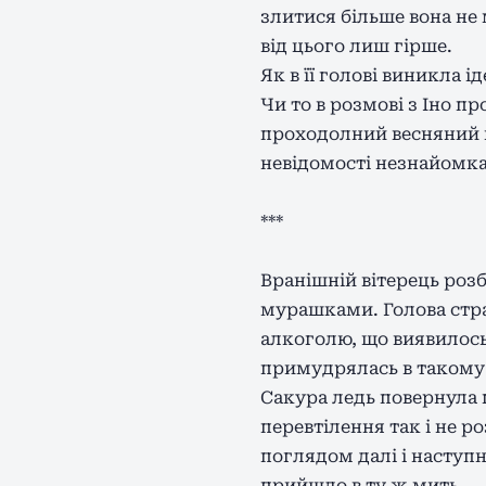
злитися більше вона не 
від цього лиш гірше.
Як в її голові виникла і
Чи то в розмові з Іно п
проходолний весняний в
невідомості незнайомка
***
Вранішній вітерець роз
мурашками. Голова стра
алкоголю, що виявилось 
примудрялась в такому 
Сакура ледь повернула г
перевтілення так і не р
поглядом далі і наступн
прийшло в ту ж мить.