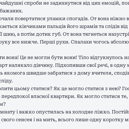
дчайдушні спроби не задихнутися від цих емоцій, поц
 бажаних.
чали повертатися уламки спогадів. От вона ніжно 
ається кінчиками пальців його шрамів та слідів від
ї шию, а потім дотик губ. От вона тягнеться назустріч
руку все нижче. Перші рухи. Спалахи чогось абсолю
 бути вона! Це не могли бути вони! Тіло відгукнулось
рт налякало дівчину. Підхопивши свої речі, в одну
ь якомога швидше забратися з дому вчителя, сподів
ліду.
лити цьому статися? Як це могло статися з нею? Го
 передпокої власної квартири. Як могло статися те,
ом?
імнату і важко опустилась на холодне ліжко. Пості
о свого сенсея і на мить, всього лише одну коротку м