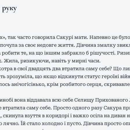
 руку
», так часто говорила Сакурі мати. Напевно це бул
 почула за своє недовге життя. Дівчина змалку звик
а робити те, на що іншим забракло б рішучості. Риз
іях. Жила, ризикуючи, навіть у мирні часи.
отра в свої двадцять два втратила саму себе? Що л
ить зрозуміла, що якщо відкинути статус героїні вій
лось анічогісінько, крім розбитого серця, скривавл
шинобі вона віддавала всю себе Селищу Прихованого 
е втратила саму себе. Просто одного разу Сакура п
і, скинула взуття в коридорі і важко осіла на диван 
ло лячно. Їй стало холодно і пусто. Дівчина просто о