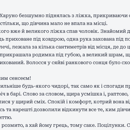
, Харуно безшумно піднялась з ліжка, прикриваючи 
стільки, що дівчина мало не впала на місці.
кого вже й великого ліжка спав чоловік. Знайомий д
дь приховане під ковдрою, одна рука захована під п
чі, лежала за кілька сантиметрів від місця, де до 
 прикрашала родимка під губою, а великий шрам, щ
рихований. Волосся у сяйві ранкового сонця було с
ним сенсеєм!
ильніше будь-якого чидорі, так само як і спогади п
іч в барі. Слово за словом, щира усмішка і, раптово,
ися у щирий сміх. Спокій і комфорт, котрий вона ві
 та нарешті дозволили відкинути все те, ким дівчина
иттю.
о, розмито, а хай йому грець, тому саке. Поцілунки. 