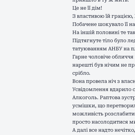
Це не її дім!
З властивою їй грацією
Побачене шокувало її на
На іншій половині те та
Підтягнуте тіло було ле
татуюванням АНБУ на пле
Гарне чоловіче обличчя
нарешті був нічим не п
срібло.
Вона провела ніч з влас
Усвідомлення вдарило с
Алкоголь. Раптова зустр
усмішки, що перетворил
можливість розслабитись
просто насолодитися м
А далі все надто нечітк