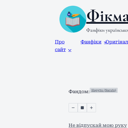
Фікма
Фанфіки українськ
Про
Фанфіки
Оригіна
сайт
Наруто (Naruto)
Фандом:
Не відпускай мою руку