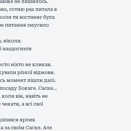
 майже не лишилось.
но, сотню раз питала в
 коли ти востаннє була
ливе питання змусило
, ніколи.
об наздогнати
сто ніхто не кликав.
ували різкої відмови.
йсь момент пішли далі.
 посаду Хокаге. Саске…
коли він, навіть не
екати, а всі свої
кріпився ярлик
 за своїм Саске. Але