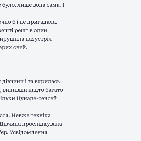
 було, лише вона сама. І
очно б і не пригадала.
врешті решт в один
вирушила назустріч
арих очей.
дівчини і та вкрилась
, випивши надто багато
 тільки Цунаде-сенсей
сся. Невже техніка
 Дівчина прослідкувала
’єр. Усвідомлення