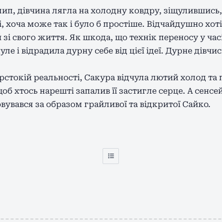
п, дівчина лягла на холодну ковдру, зіщулившись, 
і, хоча може так і було б простіше. Відчайдушно хот
 й зі свого життя. Як шкода, що технік переносу у час
е і відрадила дурну себе від цієї ідеї. Дурне дівчис
стокій реальності, Сакура відчула лютий холод та 
об хтось нарешті запалив її застигле серце. А сенсе
овувався за образом грайливої та відкритої Сайко.