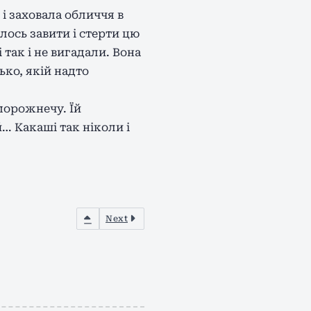
і заховала обличчя в
ілось завити і стерти цю
і так і не вигадали. Вона
ько, якій надто
порожнечу. Їй
й… Какаші так ніколи і
Next