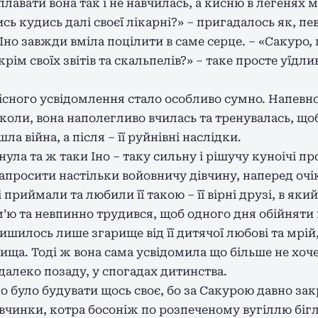
плавати вона так і не навчилась, а кисню в легенях
ь кудись далі своєї лікарні?» – пригадалось як, пев
 Іно завжди вміла поцілити в саме серце. – «Сакуро,
крім своїх звітів та скальпелів?» – таке просте уїд
олісного усвідомлення стало особливо сумно. Напевно
ніколи, вона наполегливо вчилась та тренувалась, щ
а війна, а після – її руйнівні наслідки.
ла та ж таки Іно – таку сильну і рішучу куноічі про
апросити настільки войовничу дівчину, наперед очік
риймали та любили її такою – її вірні друзі, в яки
м’ю та невпинно трудився, щоб одного дня обійняти
ишилось лише згарище від її дитячої любові та мрій, 
ища. Тоді ж вона сама усвідомила що більше не хоче ч
далеко позаду, у спогадах дитинства.
о було будувати щось своє, бо за Сакурою давно за
вчинки, котра босоніж по розпеченому вугіллю бігла