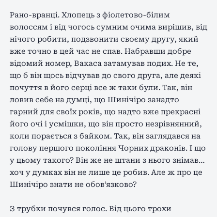
Рано-вранці. Хлопець з фіолетово-білим
волоссям і від чогось сумним очима вирішив, від
нічого робити, подзвонити своєму другу, який
вже точно в цей час не спав. Набравши добре
відомий номер, Вакаса затамував подих. Не те,
що б він щось відчував до свого друга, але деякі
почуття в його серці все ж таки були. Так, він
ловив себе на думці, що Шинічіро занадто
гарний для своїх років, що надто вже прекрасні
його очі і усмішки, що він просто незрівнянний,
коли порається з байком. Так, він заглядався на
голову першого покоління Чорних драконів. І що
у цьому такого? Він же не штани з нього знімав…
хоч у думках він не лише це робив. Але ж про це
Шинічіро знати не обов’язково?
З трубки почувся голос. Від цього трохи