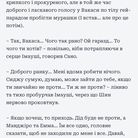
хрипкого і прокуреного, але в той же час
доброго і ласкавого голосу у Вакаси по тілу гей-
парадом пробігли мурашки (І встав… але про це
потім).
– Так, Вакаса… Чого так рано? Ой гаразд… То
чого ти хотів? – повільно, ніби потрапляючи в
серце Імауші, говорив Сано.
– Доброго ранку… Мені вдома робити нічого.
Сиджу сумую, думаю, може зайти до тебе, якщо
ти звичайно не проти… Ти ж не проти? – ліниво
та тихо пробурчав Імауші, через що Шин
нервово проковтнув.
– Якщо хочеш, то приходь. Дід буде не проти, а
Манджіро та Емма… Їм все одно, головне
сказати, щоб не заходили до мене і все. Давай,