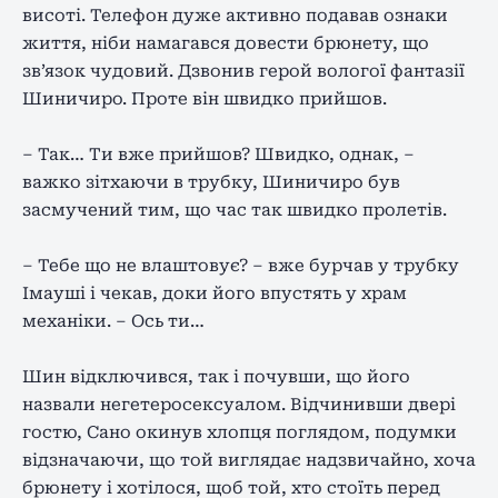
висоті. Телефон дуже активно подавав ознаки
життя, ніби намагався довести брюнету, що
зв’язок чудовий. Дзвонив герой вологої фантазії
Шиничиро. Проте він швидко прийшов.
– Так… Ти вже прийшов? Швидко, однак, –
важко зітхаючи в трубку, Шиничиро був
засмучений тим, що час так швидко пролетів.
– Тебе що не влаштовує? – вже бурчав у трубку
Імауші і чекав, доки його впустять у храм
механіки. – Ось ти…
Шин відключився, так і почувши, що його
назвали негетеросексуалом. Відчинивши двері
гостю, Сано окинув хлопця поглядом, подумки
відзначаючи, що той виглядає надзвичайно, хоча
брюнету і хотілося, щоб той, хто стоїть перед