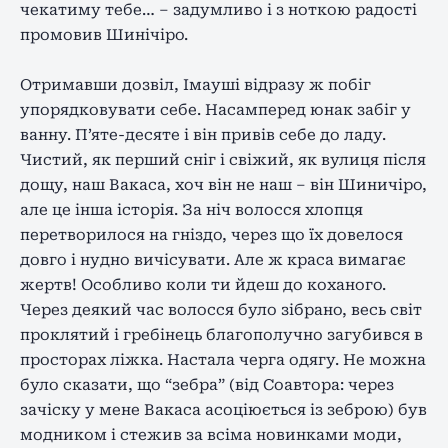
чекатиму тебе… – задумливо і з ноткою радості
промовив Шинічіро.
Отримавши дозвіл, Імауші відразу ж побіг
упорядковувати себе. Насамперед юнак забіг у
ванну. П’яте-десяте і він привів себе до ладу.
Чистий, як перший сніг і свіжий, як вулиця після
дощу, наш Вакаса, хоч він не наш – він Шиничіро,
але це інша історія. За ніч волосся хлопця
перетворилося на гніздо, через що їх довелося
довго і нудно вичісувати. Але ж краса вимагає
жертв! Особливо коли ти йдеш до коханого.
Через деякий час волосся було зібрано, весь світ
проклятий і гребінець благополучно загубився в
просторах ліжка. Настала черга одягу. Не можна
було сказати, що “зебра” (від Соавтора: через
зачіску у мене Вакаса асоціюється із зеброю) був
модником і стежив за всіма новинками моди,