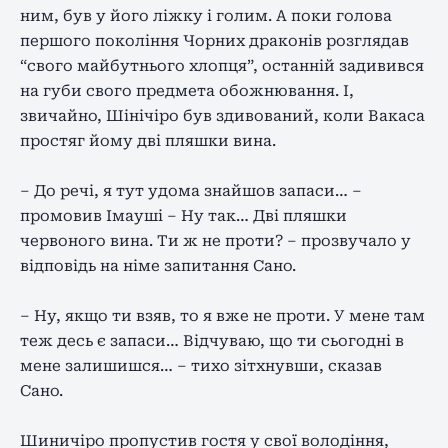
ним, був у його ліжку і голим. А поки голова
першого покоління Чорних драконів розглядав
“свого майбутнього хлопця”, останній задивився
на губи свого предмета обожнювання. І,
звичайно, Шінічіро був здивований, коли Вакаса
простяг йому дві пляшки вина.
– До речі, я тут удома знайшов запаси… –
промовив Імауші – Ну так… Дві пляшки
червоного вина. Ти ж не проти? – прозвучало у
відповідь на німе запитання Сано.
– Ну, якщо ти взяв, то я вже не проти. У мене там
теж десь є запаси… Відчуваю, що ти сьогодні в
мене залишишся… – тихо зітхнувши, сказав
Сано.
Шиничіро пропустив гостя у свої володіння,