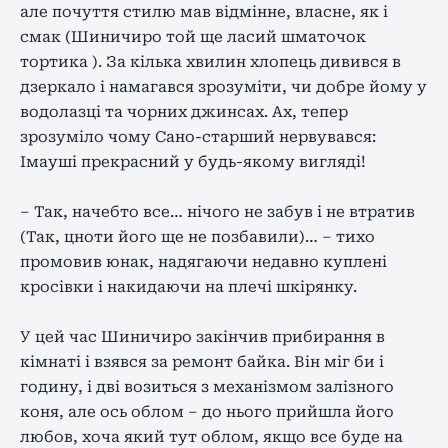
але почуття стилю мав відмінне, власне, як і
смак (Шиничиро той ще ласий шматочок
тортика ). За кілька хвилин хлопець дивився в
дзеркало і намагався зрозуміти, чи добре йому у
водолазці та чорних джинсах. Ах, тепер
зрозуміло чому Сано-старший нервувався:
Імауші прекрасний у будь-якому вигляді!
– Так, начебто все… нічого не забув і не втратив
(Так, цноти його ще не позбавили)… – тихо
промовив юнак, надягаючи недавно куплені
кросівки і накидаючи на плечі шкірянку.
У цей час Шиничиро закінчив прибирання в
кімнаті і взявся за ремонт байка. Він міг би і
годину, і дві возиться з механізмом залізного
коня, але ось облом – до нього прийшла його
любов, хоча який тут облом, якщо все буде на