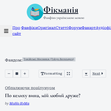
Фікманія
Фанфіки українською мовою
Про
Фанфіки
Оригінал
Статті
Форум
Фанарт
Аудіоф
сайт
Токійські Месники (Tokyo Revengers)
Фандом:
Formatting
Next
Обпалюючи поцілунуом
По келиху вина, мій любий друже?
by
МоНо КуМа