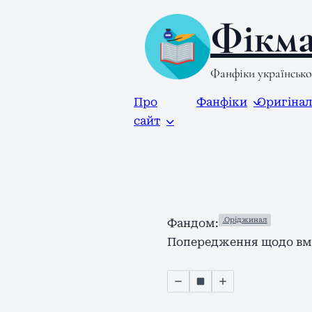
Фікма
Фанфіки українськ
Про
Фанфіки
Оригіна
сайт
.Оріджинал
Фандом:
Попередження щодо вмі