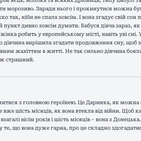
окрім яєць, молока та всяких дрібниць, типу цибулі 
ти морозиво. Заради нього і прокинутися можна бу
о так, ніби не спала зовсім. І вона згадує свій сон 
 пункт дивно зовсім думати. Бабуся дівча зараз, як і
жінка робить у европейському місті, навіть уві сні.
о дівчина вирішила згадати продовження сну, щоб з
вним жахіттям в житті. Не так сильно дівчина боял
ніж страшний.
итися з головною героїнею. Це Даринка, як можна з
 вже шість місяців, як вона втекла від війни. Щоб 
загалі вісім років і шість місяців – вона з Донецька
 те, що вона дуже гарна, про це складно здогадати