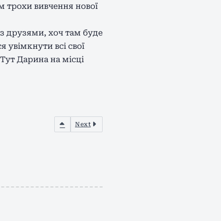
ім трохи вивчення нової
 з друзями, хоч там буде
я увімкнути всі свої
 Тут Дарина на місці
Next