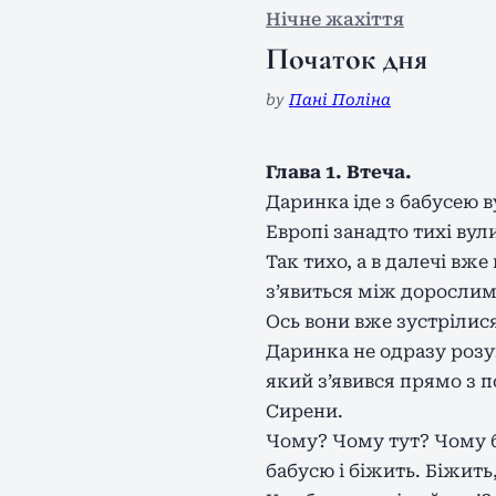
Нічне жахіття
Початок дня
by
Пані Поліна
Глава 1. Втеча.
Даринка іде з бабусею 
Европі занадто тихі вул
Так тихо, а в далечі вж
з’явиться між дорослими
Ось вони вже зустрілис
Даринка не одразу розум
який з’явився прямо з п
Сирени.
Чому? Чому тут? Чому б
бабусю і біжить. Біжить