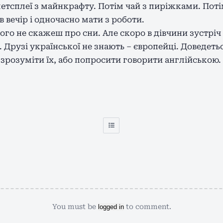
летсплеї з майнкрафту. Потім чай з пиріжками. Пот
в вечір і одночасно мати з роботи.
чого не скажеш про сни. Але скоро в дівчини зустріч
. Друзі української не знають – європейці. Доведетьс
 зрозуміти їх, або попросити говорити англійською.
You must be
to comment.
logged in