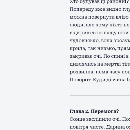
Хто будував ці райони!
Попереду вже видно глу
можна повернути вліво 
люди, але чому ніхто не
відкрив свою пащу ніби
чудовисько, вона зрозум
крила, так низько, прям
закриває очі. По спині в
дивлячись на мертві тіл
розвилка, нема часу по
Поворот. Куди дівчина б
Глава 2. Перемога?
Сонце засліпило очі. По
повітря чисте. Дарина о