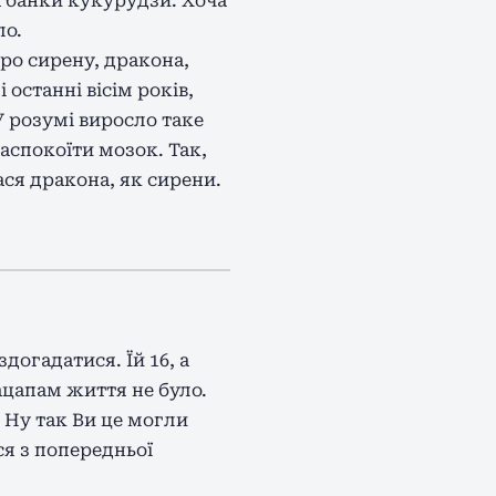
та банки кукурудзи. Хоча
ло.
про сирену, дракона,
 останні вісім років,
 У розумі виросло таке
аспокоїти мозок. Так,
ася дракона, як сирени.
догадатися. Їй 16, а
кацапам життя не було.
. Ну так Ви це могли
ся з попередньої