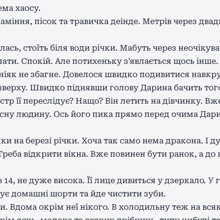
ема хаосу.
каміння, пісок та травичка деінде. Метрів через два
сь, стоїть біля води річки. Мабуть через неочікувані
пати. Спокій. Але потихеньку з’явлається щось інше
 ніяк не збагне. Довелося швидко подивитися навкруг
ь зверху. Швидко піднявши голову Дарина бачить тог
нстр її переслідує? Нащо? Він летить на дівчинку. В
існу людину. Ось його пика прямо перед очима Дари
нки на березі річки. Хоча так само нема дракона. І 
 Треба відкрити вікна. Вже повинен бути ранок, а до
 14, не дуже висока. Її лице дивиться у дзеркало. У
ує домашні шорти та йде чистити зуби.
и. Вдома окрім неї нікого. В холодильну теж на вся