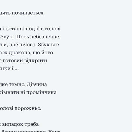
дцять починається
 останні подіїї в голові
. Звук. Щось небезпечне.
и, але нічого. Звук все
о ж дракона, що його
же готовий відкрити
нки і….
дуже темно. Дівчина
 кімнати ні промінчика
 голові порожньо.
к випадок треба