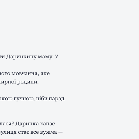
іти Даринкину маму. У
много мовчання, яке
 мирної родини.
такою гучною, ніби парад
ілася? Даринка хапає
 вулиця стає все вужча —