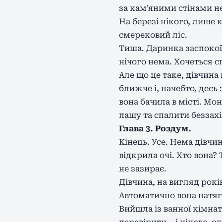
за кам’яними стінами н
На березі нікого, лише 
смерековий ліс.
Тиша. Даринка заспокоїла
нічого нема. Хочеться с
Але що це таке, дівчина
ближче і, начебто, дес
вона бачила в місті. Мо
пащу та спалити беззах
Глава 3. Роздум.
Кінець. Усе. Нема дівчи
відкрила очі. Хто вона?
не зазирає.
Дівчина, на вигляд років
Автоматично вона натяг
Вийшла із ванної кімнат