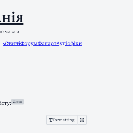
нія
ою мовою
л
Статті
Форум
Фанарт
Аудіофіки
Джен
сту:
Formatting