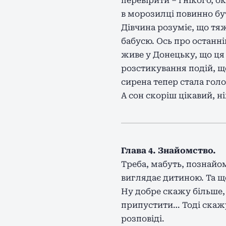
перевірити – і нікого, 
в морозилці повинно бу
Дівчина розуміє, що тяжк
бабусю. Ось про останній
живе у Донецьку, що ця 
розстикування подій, щ
сирена тепер стала голо
А сон скоріш цікавий, 
Глава 4. Знайомство.
Треба, мабуть, познайом
виглядає дитиною. Та ще
Ну добре скажу більше, в
припустити… Тоді скажу
розповіді.