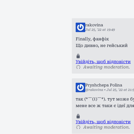
rakovina
Jul 25, '22 at 19:49
Finally, фанфік
Що дивно, не гейський
Увійдіть, щоб відповісти
Awaiting moderation.
Pryshchepa Polina
@rakovina
•
Jul 25, '22 at 21:
так (*￣(ｴ)￣*). тут може 
мене все ж таки є ідеї д
Увійдіть, щоб відповісти
Awaiting moderation.