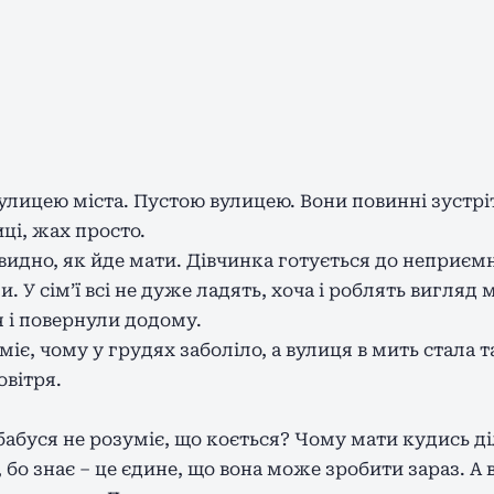
вулицею міста. Пустою вулицею. Вони повинні зустр
иці, жах просто.
е видно, як йде мати. Дівчинка готується до неприє
. У сім’ї всі не дуже ладять, хоча і роблять вигляд
я і повернули додому.
іє, чому у грудях заболіло, а вулиця в мить стала 
овітря.
абуся не розуміє, що коється? Чому мати кудись д
, бо знає – це єдине, що вона може зробити зараз. А