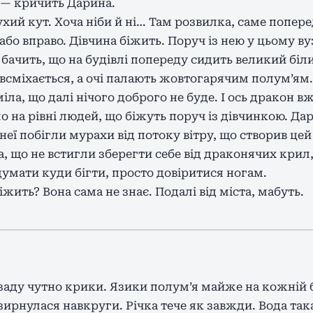
? — кричить Дарина.
хий кут. Хоча ніби й ні… Там розвилка, саме попере
або вправо. Дівчина біжить. Поруч із нею у цьому в
 бачить, що на будівлі попереду сидить великий біли
 всміхається, а очі палають жовтогарячим полум’ям
іла, що далі нічого доброго не буде. І ось дракон 
о на рівні людей, що біжуть поруч із дівчинкою. Да
 неї побігли мурахи від потоку вітру, що створив цей
а, що не встигли зберегти себе від драконячих крил,
думати куди бігти, просто довіритися ногам.
іжить? Вона сама не знає. Подалі від міста, мабуть.
заду чутно крики. Язики полум’я майже на кожній б
зирнулася навкруги. Річка тече як завжди. Вода так