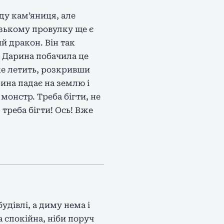
ду кам’яниця, але
узькому провулку ще є
й дракон. Він так
. Дарина побачила це
вже летить, розкривши
рина падає на землю і
 монстр. Треба бігти, не
 треба бігти! Ось! Вже
удівлі, а диму нема і
а спокійна, ніби поруч