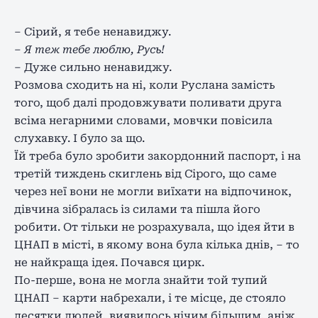
– Сірий, я тебе ненавиджу.
– Я теж тебе люблю, Русь!
– Дуже сильно ненавиджу.
Розмова сходить на ні, коли Руслана замість
того, щоб далі продовжувати поливати друга
всіма негарними словами, мовчки повісила
слухавку. І було за що.
Їй треба було зробити закордонний паспорт, і на
третій тиждень скиглень від Сірого, що саме
через неї вони не могли виїхати на відпочинок,
дівчина зібралась із силами та пішла його
робити. От тільки не розрахувала, що ідея йти в
ЦНАП в місті, в якому вона була кілька днів, – то
не найкраща ідея. Почався цирк.
По-перше, вона не могла знайти той тупий
ЦНАП – карти набрехали, і те місце, де стояло
десятки людей, виявилось нічим більшим, аніж