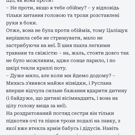
Що, як вона проти?
– Не проти, якщо я тебе обійму? – у відповідь
тільки хитання головою та трохи розставлені
руки в боки.
Отже, вона не була проти обіймів, тому Цаліщук
вирішила себе не стримувати, мало не
застрибуючи на неї. Її шия пахла легкими
травами та свіжістю – на, жаль, стояти довго так
не було можливим, адже сонце парило, і по
шкірі текли краплі поту.
– Дуже мило, але коли ми йдемо додому? –
Михась з’явився майже нізвідки, і Руслана
вперше відчула сильне бажання вдарити дитину
(і байдуже, що дитині вісімнадцять, і вона на
цілу голову вища за неї).
На роздратований погляд сестри він тільки
підкотив очі та пішов трохи подалі на лавку, з
якої вже втекла армія бабусь і дідусів. Навіть