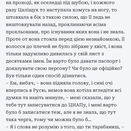
на проході, як оселедці під шубою, і кожного
разу Цаліщук то наступала комусь на ногу, то
штовхала в бік з такою силою, що її ледь не
виштовхували назад, проклинаючи всіма
прокльонами, про існування яких вона і не знала.
Проте от вона стояла перед цією незнайомкою, її
волосся до плечей не було зібране у хвіст, і вона
тільки задумливо дивилась у свій лист з
десятками імен. Їм варто було давати паспорт і
доказувати свою персону? Чи було це офіційно?
Був тільки один спосіб дізнатися.
– Ем, вибач, – вона підняла голову, і сині очі
вперлись в Русю, немов вона хотіла вгледіти всі
думки та навіть минуле, – мені сказали, що у
тебе тут записуватися до ЦНАПу, і мені варто
було б записатися теж, але я не знала, що тут
така черга, тому чи можна було б…
– Я і слова не розумію з того, що ти тарабаниш, –