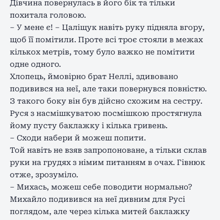
Дівчина повернулась в його бік та тільки
похитала головою.
– У мене є! – Цаліщук навіть руку підняла вгору,
щоб її помітили. Проте всі троє стояли в межах
кількох метрів, тому було важко не помітити
одне одного.
Хлопець, ймовірно брат Неллі, здивовано
подивився на неї, але таки повернувся повністю.
З такого боку він був дійсно схожим на сестру.
Руся з насмішкуватою посмішкою простягнула
йому пусту баклажку і кілька гривень.
– Сходи набери й можеш попити.
Той навіть не взяв запропоноване, а тільки склав
руки на грудях з німим питанням в очах. Гівнюк
отже, зрозуміло.
– Михась, можеш себе поводити нормально?
Михайло подивився на неї дивним для Русі
поглядом, але через кілька митей баклажку