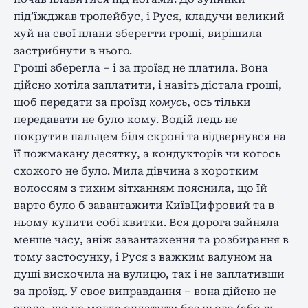
під’їжджав тролейбус, і Руся, кладучи великий
хуй на свої плани зберегти гроші, вирішила
застрибнути в нього.
Гроші зберегла – і за проїзд не платила. Вона
дійсно хотіла заплатити, і навіть дістала гроші,
щоб передати за проїзд
комусь
, ось тільки
передавати не було кому. Водій ледь не
покрутив пальцем біля скроні та відвернувся на
її пожмакану десятку, а кондукторів чи когось
схожого не було. Мила дівчина з коротким
волоссям з тихим зітханням пояснила, що їй
варто було б завантажити КиївЦифровий та в
ньому купити собі квитки. Вся дорога зайняла
менше часу, аніж завантаження та розбирання в
тому застосунку, і Руся з важким валуном на
душі вискочила на вулицю, так і не заплативши
за проїзд. У своє виправдання – вона дійсно не