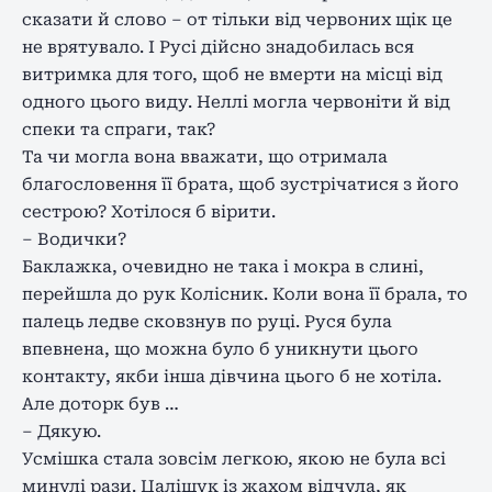
сказати й слово – от тільки від червоних щік це
не врятувало. І Русі дійсно знадобилась вся
витримка для того, щоб не вмерти на місці від
одного цього виду. Неллі могла червоніти й від
спеки та спраги, так?
Та чи могла вона вважати, що отримала
благословення її брата, щоб зустрічатися з його
сестрою? Хотілося б вірити.
– Водички?
Баклажка, очевидно не така і мокра в слині,
перейшла до рук Колісник. Коли вона її брала, то
палець ледве сковзнув по руці. Руся була
впевнена, що можна було б уникнути цього
контакту, якби інша дівчина цього б не хотіла.
Але доторк був …
– Дякую.
Усмішка стала зовсім легкою, якою не була всі
минулі рази. Цаліщук із жахом відчула, як