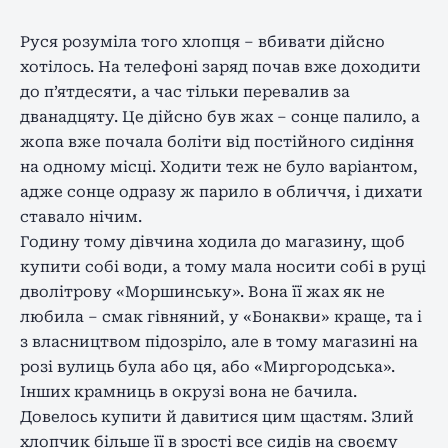
Руся розуміла того хлопця – вбивати дійсно
хотілось. На телефоні заряд почав вже доходити
до п’ятдесяти, а час тільки перевалив за
дванадцяту. Це дійсно був жах – сонце палило, а
жопа вже почала боліти від постійного сидіння
на одному місці. Ходити теж не було варіантом,
адже сонце одразу ж парило в обличчя, і дихати
ставало нічим.
Годину тому дівчина ходила до магазину, щоб
купити собі води, а тому мала носити собі в руці
дволітрову «Моршинську». Вона її жах як не
любила – смак гівняний, у «Бонакви» краще, та і
з власництвом підозріло, але в тому магазині на
розі вулиць була або ця, або «Миргородська».
Інших крамниць в окрузі вона не бачила.
Довелось купити й давитися цим щастям. Злий
хлопчик більше її в зрості все сидів на своєму