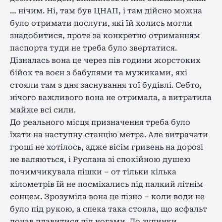
… нічим. Ні, там був ЦНАП, і там дійсно можна
було отримати послуги, які їй колись могли
знадобитися, проте за конкретно отриманням
паспорта туди не треба було звертатися.
Дізналась вона це через пів години жорстоких
бійок та воєн з бабулями та мужиками, які
стояли там з дня заснування тої будівлі. Себто,
нічого важливого вона не отримала, а витратила
майже всі сили.
До реального місця призначення треба було
їхати на наступну станцію метра. Але витрачати
гроші не хотілось, адже вісім гривень на дорозі
не валяються, і Руслана зі спокійною душею
почимчикувала пішки – от тільки кілька
кілометрів їй не посміхались під палкий літнім
сонцем. Зрозуміла вона це пізно – коли води не
було під рукою, а спека така стояла, що асфальт
почав плавитися під ногами. До зупинки