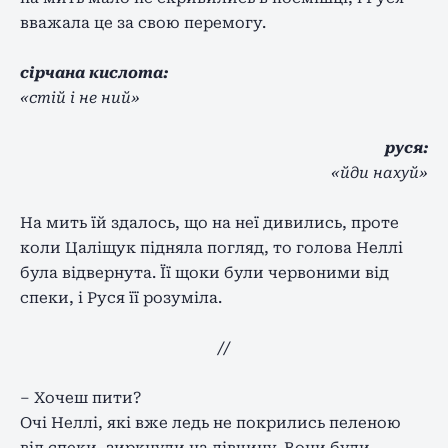
вважала це за свою перемогу.
сірчана кислота:
«стій і не ний»
руся:
«йди нахуй»
На мить їй здалось, що на неї дивились, проте
коли Цаліщук підняла погляд, то голова Неллі
була відвернута. Її щоки були червоними від
спеки, і Руся її розуміла.
//
– Хочеш пити?
Очі Неллі, які вже ледь не покрились пеленою