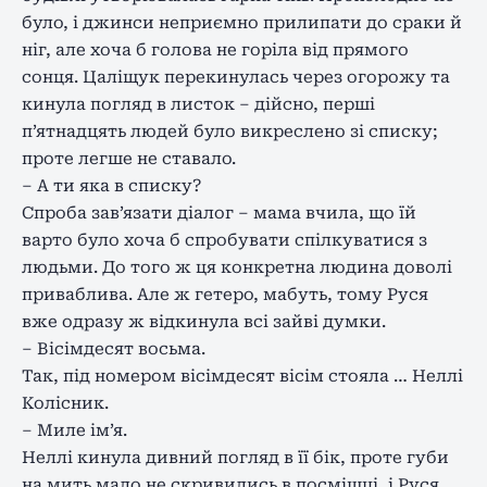
було, і джинси неприємно прилипати до сраки й
ніг, але хоча б голова не горіла від прямого
сонця. Цаліщук перекинулась через огорожу та
кинула погляд в листок – дійсно, перші
п’ятнадцять людей було викреслено зі списку;
проте легше не ставало.
– А ти яка в списку?
Спроба зав’язати діалог – мама вчила, що їй
варто було хоча б спробувати спілкуватися з
людьми. До того ж ця конкретна людина доволі
приваблива. Але ж гетеро, мабуть, тому Руся
вже одразу ж відкинула всі зайві думки.
– Вісімдесят восьма.
Так, під номером вісімдесят вісім стояла … Неллі
Колісник.
– Миле ім’я.
Неллі кинула дивний погляд в її бік, проте губи
на мить мало не скривились в посмішці, і Руся