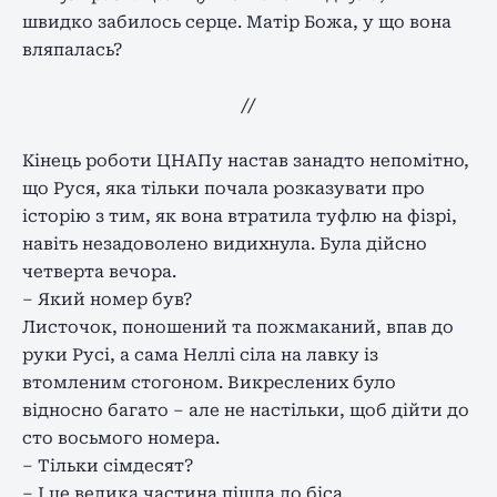
швидко забилось серце. Матір Божа, у що вона
вляпалась?
//
Кінець роботи ЦНАПу настав занадто непомітно,
що Руся, яка тільки почала розказувати про
історію з тим, як вона втратила туфлю на фізрі,
навіть незадоволено видихнула. Була дійсно
четверта вечора.
– Який номер був?
Листочок, поношений та пожмаканий, впав до
руки Русі, а сама Неллі сіла на лавку із
втомленим стогоном. Викреслених було
відносно багато – але не настільки, щоб дійти до
сто восьмого номера.
– Тільки сімдесят?
– І це велика частина пішла до біса.