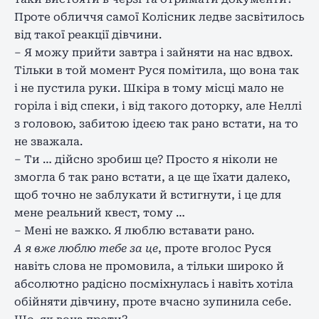
Проте обличчя самої Колісник ледве засвітилось
від такої реакції дівчини.
– Я можу прийти завтра і зайняти на нас вдвох.
Тільки в той момент Руся помітила, що вона так
і не пустила руки. Шкіра в тому місці мало не
горіла і від спеки, і від такого доторку, але Неллі
з головою, забитою ідеєю так рано встати, на то
не зважала.
– Ти … дійсно зробиш це? Просто я ніколи не
змогла б так рано встати, а це ще їхати далеко,
щоб точно не заблукати й встигнути, і це для
мене реальний квест, тому …
– Мені не важко. Я люблю вставати рано.
А я вже люблю тебе за це
, проте вголос Руся
навіть слова не промовила, а тільки широко й
абсолютно радісно посміхнулась і навіть хотіла
обійняти дівчину, проте вчасно зупинила себе.