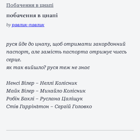
Побачення в цнапі
побачення в цнапі
by
равлик-павлик
руся йде до цнапу, щоб отримати закордонний
паспорт, але замість паспорта отримує чиєсь
серце.
як так вийшло? руся теж не знає
Ненсі Вілер – Неллі Колісник
Майк Вілер – Михайло Колісник
Робін Баклі – Руслана Цаліщук
Стів Гаррінґтон – Сергій Головко