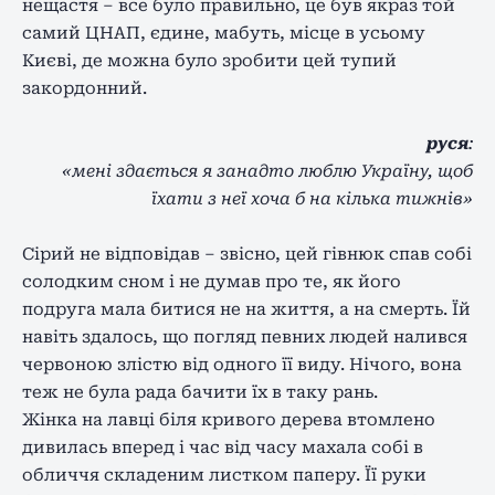
нещастя – все було правильно, це був якраз той
самий ЦНАП, єдине, мабуть, місце в усьому
Києві, де можна було зробити цей тупий
закордонний.
руся
:
«мені здається я занадто люблю Україну, щоб
їхати з неї хоча б на кілька тижнів»
Сірий не відповідав – звісно, цей гівнюк спав собі
солодким сном і не думав про те, як його
подруга мала битися не на життя, а на смерть. Їй
навіть здалось, що погляд певних людей налився
червоною злістю від одного її виду. Нічого, вона
теж не була рада бачити їх в таку рань.
Жінка на лавці біля кривого дерева втомлено
дивилась вперед і час від часу махала собі в
обличчя складеним листком паперу. Її руки