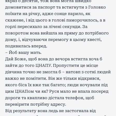
якраз о десятій, тож вона могла швидко
домовитися за паспорт та встигнути з Головко
поїхати на річку, адже сонце парило, як
скажене, і від цього в голові паморочилось, а в
горлі пересихало за лічені секунди. За
поворотом вона вийшла на пряму до потрібного
дому, і, відчуваючи перемогу в цьому квесті,
подивилась вперед.
– Йоб вашу мать.
Дай Боже, щоб вона до вечора встигла хоча б
зайти до того ЦНАПУ. Пропустити це місце
дівчина точно не змогла б – натовп з сотні людей
важко не помітити. Він же тільки відкрився,
якого біса їх вже так багато; люди ночували під
цим ЦНАПом чи як? Руся мало не впала посеред
дороги та квапливо дістала телефон, щоб
перевірити потрібну адресу.
Від результату вона ледь не застогнала від