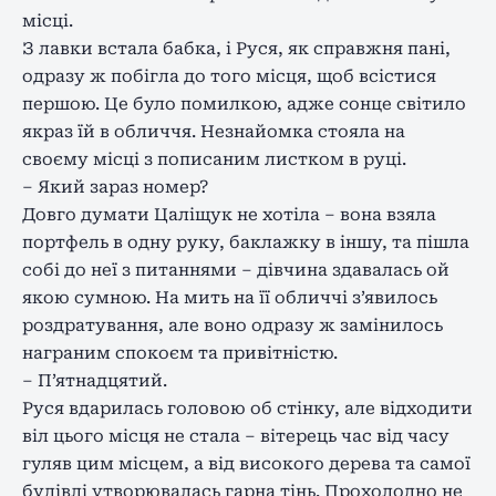
місці.
З лавки встала бабка, і Руся, як справжня пані,
одразу ж побігла до того місця, щоб всістися
першою. Це було помилкою, адже сонце світило
якраз їй в обличчя. Незнайомка стояла на
своєму місці з пописаним листком в руці.
– Який зараз номер?
Довго думати Цаліщук не хотіла – вона взяла
портфель в одну руку, баклажку в іншу, та пішла
собі до неї з питаннями – дівчина здавалась ой
якою сумною. На мить на її обличчі з’явилось
роздратування, але воно одразу ж замінилось
награним спокоєм та привітністю.
– П’ятнадцятий.
Руся вдарилась головою об стінку, але відходити
віл цього місця не стала – вітерець час від часу
гуляв цим місцем, а від високого дерева та самої
будівлі утворювалась гарна тінь. Прохолодно не