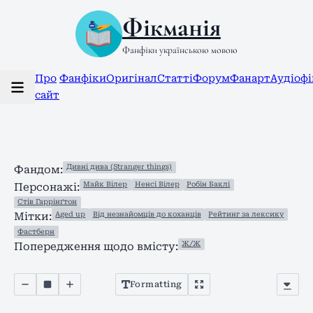
Фікманія
Фанфіки українською мовою
Про
Фанфіки
Оригінал
Статті
Форум
Фанарт
Аудіоф
сайт
Дивні дива (Stranger things)
Фандом:
Майк Вілер
Ненсі Вілер
Робін Баклі
Персонажі:
Стів Гаррінґтон
Aged up
Від незнайомців до коханців
Рейтинг за лексику
Мітки:
Фастберн
Ж/Ж
Попередження щодо вмісту:
Formatting