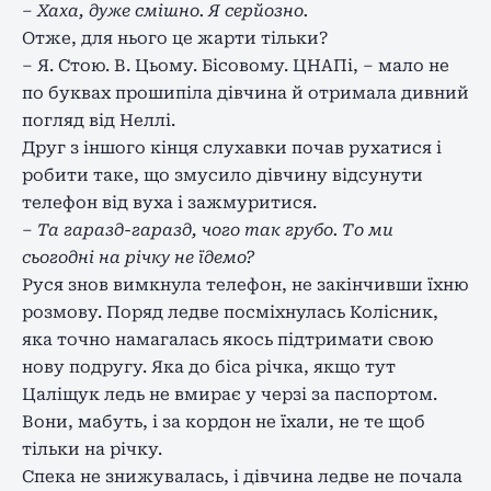
– Хаха, дуже смішно. Я серйозно.
Отже, для нього це жарти тільки?
– Я. Стою. В. Цьому. Бісовому. ЦНАПі, – мало не
по буквах прошипіла дівчина й отримала дивний
погляд від Неллі.
Друг з іншого кінця слухавки почав рухатися і
робити таке, що змусило дівчину відсунути
телефон від вуха і зажмуритися.
– Та гаразд-гаразд, чого так грубо. То ми
сьогодні на річку не їдемо?
Руся знов вимкнула телефон, не закінчивши їхню
розмову. Поряд ледве посміхнулась Колісник,
яка точно намагалась якось підтримати свою
нову подругу. Яка до біса річка, якщо тут
Цаліщук ледь не вмирає у черзі за паспортом.
Вони, мабуть, і за кордон не їхали, не те щоб
тільки на річку.
Спека не знижувалась, і дівчина ледве не почала