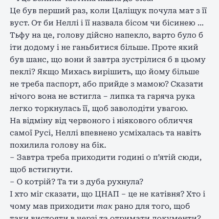
Це був перший раз, коли Цаліщук почула мат з її
вуст. От би Неллі і її назвала бісом чи бісинею …
Тьфу на це, голову дійсно напекло, варто було б
іти додому і не ганьбитися більше. Проте який
був шанс, що вони й завтра зустрілися б в цьому
пеклі? Якщо Михась вирішить, що йому більше
не треба паспорт, або прийде з мамою? Сказати
нічого вона не встигла – липка та гаряча рука
легко торкнулась її, щоб заволодіти увагою.
На відміну від червоного і ніякового обличчя
самої Русі, Неллі впевнено усміхалась та навіть
похилила голову на бік.
– Завтра треба приходити годині о п’ятій сюди,
щоб встигнути.
– О котрій? Та ти з дуба рухнула?
І хто міг сказати, що ЦНАП – це не катівня? Хто і
чому мав приходити
так
рано для того, щоб
таки вистояти в черзі та отримати документи?