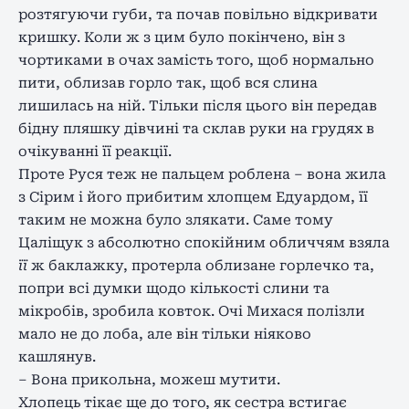
розтягуючи губи, та почав повільно відкривати
кришку. Коли ж з цим було покінчено, він з
чортиками в очах замість того, щоб нормально
пити, облизав горло так, щоб вся слина
лишилась на ній. Тільки після цього він передав
бідну пляшку дівчині та склав руки на грудях в
очікуванні її реакції.
Проте Руся теж не пальцем роблена – вона жила
з Сірим і його прибитим хлопцем Едуардом, її
таким не можна було злякати. Саме тому
Цаліщук з абсолютно спокійним обличчям взяла
її
ж баклажку, протерла облизане горлечко та,
попри всі думки щодо кількості слини та
мікробів, зробила ковток. Очі Михася полізли
мало не до лоба, але він тільки ніяково
кашлянув.
– Вона прикольна, можеш мутити.
Хлопець тікає ще до того, як сестра встигає