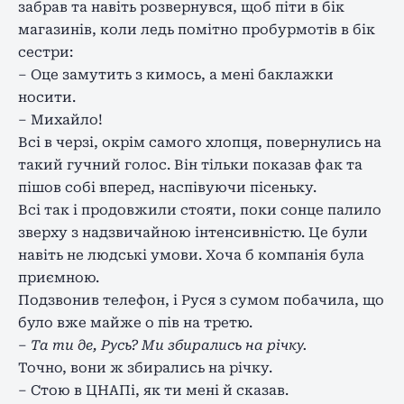
забрав та навіть розвернувся, щоб піти в бік
магазинів, коли ледь помітно пробурмотів в бік
сестри:
– Оце замутить з кимось, а мені баклажки
носити.
– Михайло!
Всі в черзі, окрім самого хлопця, повернулись на
такий гучний голос. Він тільки показав фак та
пішов собі вперед, наспівуючи пісеньку.
Всі так і продовжили стояти, поки сонце палило
зверху з надзвичайною інтенсивністю. Це були
навіть не людські умови. Хоча б компанія була
приємною.
Подзвонив телефон, і Руся з сумом побачила, що
було вже майже о пів на третю.
– Та ти де, Русь? Ми збирались на річку.
Точно, вони ж збирались на річку.
– Стою в ЦНАПі, як ти мені й сказав.