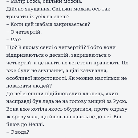
– Матір Божа, скільки можна.
Дійсно знущання. Скільки можна ось так
тримати їх усіх на спеці?
– Коли цей шабаш закривається?
– О четвертій.
– Шо
?
Що? В якому сенсі о четвертій? Тобто вони
відкриваються о десятій, закриваються о
четвертій, а це навіть не всі столи працюють. Це
вже були не знущання, а цілі катування,
особливої жорстокості. Як можна настільки не
поважати людей?
До неї зі спини підійшов злий хлопець, який
насправді був ледь не на голову вищий за Русю.
Вона вже хотіла якось обуритися, проте одразу
ж зрозуміла, що йшов він навіть не до неї. Він
йшов до Неллі.
– Є вода?