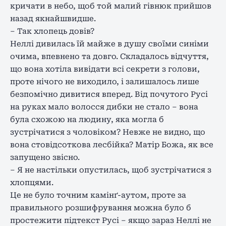
кричати в небо, щоб той малий гівнюк прийшов
назад якнайшвидше.
– Так хлопець довів?
Неллі дивилась їй майже в душу своїми синіми
очима, впевнено та довго. Складалось відчуття,
що вона хотіла вивідати всі секрети з голови,
проте нічого не виходило, і залишалось лише
безпомічно дивитися вперед. Від почутого Русі
на руках мало волосся дибки не стало – вона
була схожою на людину, яка могла б
зустрічатися з чоловіком? Невже не видно, що
вона стовідсоткова лесбійка? Матір Божа, як все
запущено звісно.
– Я не настільки опустилась, щоб зустрічатися з
хлопцями.
Це не було точним камінґ-аутом, проте за
правильного розшифрування можна було б
простежити підтекст Русі – якщо зараз Неллі не