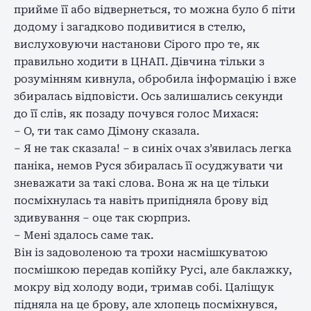
прийме її або відвернеться, то можна було б піти
додому і загадково подивитися в стелю,
вислуховуючи настанови Сірого про те, як
правильно ходити в ЦНАП. Дівчина тільки з
розумінням кивнула, обробила інформацію і вже
збиралась відповісти. Ось залишались секунди
до її слів, як позаду почувся голос Михася:
– О, ти так само Дімону сказала.
– Я не так сказала! – в синіх очах з’явилась легка
паніка, немов Руся збиралась її осуджувати чи
зневажати за такі слова. Вона ж на це тільки
посміхнулась та навіть припідняла брову від
здивування – оце так сюрприз.
– Мені здалось саме так.
Він із задоволеною та трохи насмішкуватою
посмішкою передав копійку Русі, але баклажку,
мокру від холоду води, тримав собі. Цаліщук
підняла на це брову, але хлопець посміхнувся,