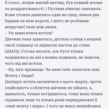
її голос, попри милий вигляд, був повний втоми
та роздратованості, і Руслана ніяково замовкла.
Вони стояли дивились одна на одну, немов два
барани на нові ворота, і ніхто не розбивав
незручної тиші між ними.
– Ти записатися хотіла?
Дівчина таки здавалась, дістала олівця з кишені
своєї спідниці та піднесла листок до стіни
ЦНАПу. Готова писати, але Руся тільки
подивилась на неї з новим подивом, не знаючи,
чого від неї хотіли.
– Ну, ім’я-прізвище. Чи мені тебе записати пані
Мовчу і Зирю?
Цаліщук хотіла засміятися з цього жарту, проте
серйозність з обличчя дівчини не зійшло, а,
здавалось, тільки погіршилось, тому вона тільки
скривила лице та кілька разів перекривляла її
«пані мовчу і зирю». І чого це якась незнайомка