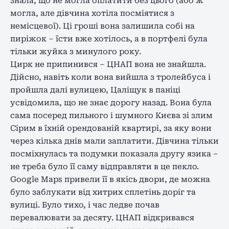
знала, що не могла оплатити без цього (або ж
могла, але дівчина хотіла посміятися з
немісцевої). Ці гроші вона залишила собі на
пиріжок – їсти вже хотілось, а в портфелі була
тільки жуйка з минулого року.
Цирк не припинився – ЦНАП вона не знайшла.
Дійсно, навіть коли вона вийшла з тролейбуса і
пройшла далі вулицею, Цаліщук в паніці
усвідомила, що не знає дорогу назад. Вона була
сама посеред пильного і шумного Києва зі злим
Сірим в їхній орендованій квартирі, за яку вони
через кілька днів мали заплатити. Дівчина тільки
посміхнулась та подумки показала другу язика –
не треба було її саму відправляти в це пекло.
Google Maps привели її в якісь двори, де можна
було заблукати від хитрих сплетінь доріг та
вулиці. Було тихо, і час ледве почав
перевалювати за десяту. ЦНАП відкривався