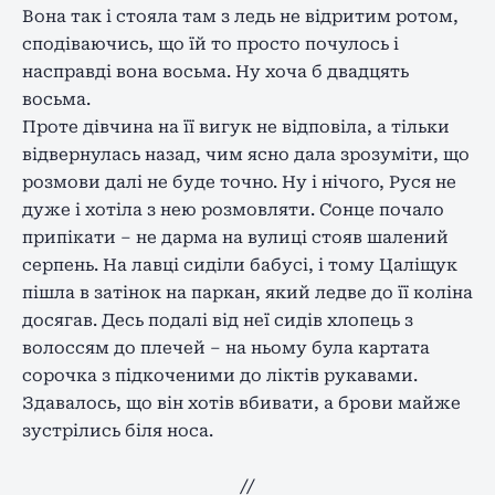
Вона так і стояла там з ледь не відритим ротом,
сподіваючись, що їй то просто почулось і
насправді вона восьма. Ну хоча б двадцять
восьма.
Проте дівчина на її вигук не відповіла, а тільки
відвернулась назад, чим ясно дала зрозуміти, що
розмови далі не буде точно. Ну і нічого, Руся не
дуже і хотіла з нею розмовляти. Сонце почало
припікати – не дарма на вулиці стояв шалений
серпень. На лавці сиділи бабусі, і тому Цаліщук
пішла в затінок на паркан, який ледве до її коліна
досягав. Десь подалі від неї сидів хлопець з
волоссям до плечей – на ньому була картата
сорочка з підкоченими до ліктів рукавами.
Здавалось, що він хотів вбивати, а брови майже
зустрілись біля носа.
//