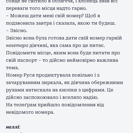
сонце не світило в обличчя, і хлопець знав всі
переваги того місця надто гарно.
– Можеш дати мені свій номер? Щоб я
подзвонила завтра і сказала, якою ти будеш.
– Звісно.
Звісно вона була готова дати свій номер гарній
негетеро
дівчині, яка сама про це питає.
Повідомити місце, яким вона буде питати про
свій паспорт – то дійсно неймовірно важлива
тема.
Номер Руся продиктувала повільно і з
зачаруванням зиркала, як дівчина обережними
рухами натискала на кнопки з цифрами. Це
дійсно заспокоювало і вселяло надію.
На телеґрам прийшло повідомлення від
невідомого номера.
неллі
: