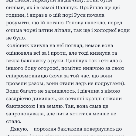
від спеки, зиркнули на дівчину. Вони були
синіми, як і в самої Цаліщук. Пройшло ще дві
години, і якраз в о цій порі Руся почала
розуміти, що їй погано. Голову напекло, перед
очима чорні цятки літали, так ще і холодної води
не було.
Колісник кинула на неї погляд, немов вона
оцінювала всі за і проти, але тоді кивнула та
взяла баклажку з руки. Цаліщук так і стояла з
іншого боку огорожі, помітно нижчою за свою
співрозмовницю (хоча за той час, що вони
провели разом, вони стали ледь не подругами).
Води багато не залишалось, і дівчина з німою
заздрістю дивилась, як останні краплі стікали
баклажкою і на землю. Так, вона сама це
запропонувала, але пити хотітися менше не
стало.
– Дякую, – порожня баклажка повернулась до