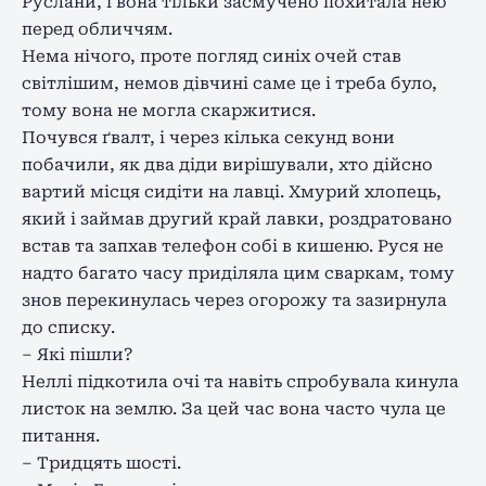
Руслани, і вона тільки засмучено похитала нею
перед обличчям.
Нема нічого, проте погляд синіх очей став
світлішим, немов дівчині саме це і треба було,
тому вона не могла скаржитися.
Почувся ґвалт, і через кілька секунд вони
побачили, як два діди вирішували, хто дійсно
вартий місця сидіти на лавці. Хмурий хлопець,
який і займав другий край лавки, роздратовано
встав та запхав телефон собі в кишеню. Руся не
надто багато часу приділяла цим сваркам, тому
знов перекинулась через огорожу та зазирнула
до списку.
– Які пішли?
Неллі підкотила очі та навіть спробувала кинула
листок на землю. За цей час вона часто чула це
питання.
– Тридцять шості.