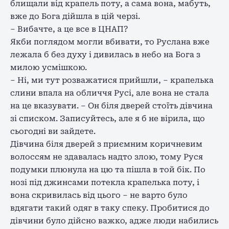
блищали від крапель поту, а сама вона, мабуть,
вже до Бога дійшла в цій черзі.
– Вибачте, а це все в ЦНАП?
Якби поглядом могли вбивати, то Руслана вже
лежала б без духу і дивилась в небо на Бога з
милою усмішкою.
– Ні, ми тут розважатися прийшли, – крапелька
слини впала на обличчя Русі, але вона не стала
на це вказувати. – Он біля дверей стоїть дівчина
зі списком. Записуйтесь, але я б не вірила, що
сьогодні ви зайдете.
Дівчина біля дверей з приємним коричневим
волоссям не здавалась надто злою, тому Руся
подумки плюнула на цю та пішла в той бік. По
нозі під джинсами потекла крапелька поту, і
вона скривилась від цього – не варто було
вдягати такий одяг в таку спеку. Пробитися до
дівчини було дійсно важко, адже люди набились