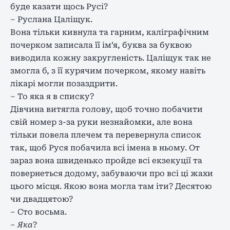
буде казати щось Русі?
– Руслана Цаліщук.
Вона тільки кивнула та гарним, каліграфічним
почерком записала її ім’я, буква за буквою
виводила кожну закругленість. Цаліщук так не
змогла б, з її курячим почерком, якому навіть
лікарі могли позаздрити.
– То яка я в списку?
Дівчина витягла голову, щоб точно побачити
свій номер з-за руки незнайомки, але вона
тільки повела плечем та перевернула список
так, щоб Руся побачила всі імена в ньому. От
зараз вона швиденько пройде всі екзекуції та
повернеться додому, забуваючи про всі ці жахи
цього місця. Якою вона могла там іти? Десятою
чи двадцятою?
– Сто восьма.
– Яка
?