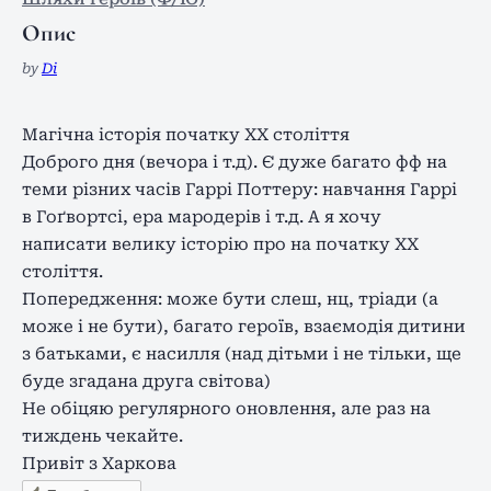
Опис
by
Di
Магічна історія початку XX століття
Доброго дня (вечора і т.д). Є дуже багато фф на
теми різних часів Гаррі Поттеру: навчання Гаррі
в Гоґвортсі, ера мародерів і т.д. А я хочу
написати велику історію про на початку ХХ
століття.
Попередження: може бути слеш, нц, тріади (а
може і не бути), багато героїв, взаємодія дитини
з батьками, є насилля (над дітьми і не тільки, ще
буде згадана друга світова)
Не обіцяю регулярного оновлення, але раз на
тиждень чекайте.
Привіт з Харкова