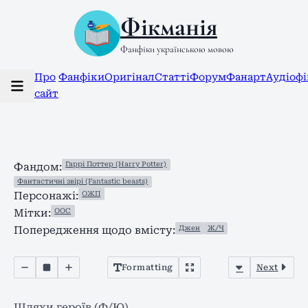
Фікманія
Фанфіки українською мовою
Про
Фанфіки
Оригінал
Статті
Форум
Фанарт
Аудіоф
сайт
Гаррі Поттер (Harry Potter)
Фандом:
Фантастичні звірі (Fantastic beasts)
ОЖП
Персонажі:
ООС
Мітки:
Джен
Ж/Ч
Попередження щодо вмісту:
Formatting
Next
Шляхи героїв (Ф/Ю)