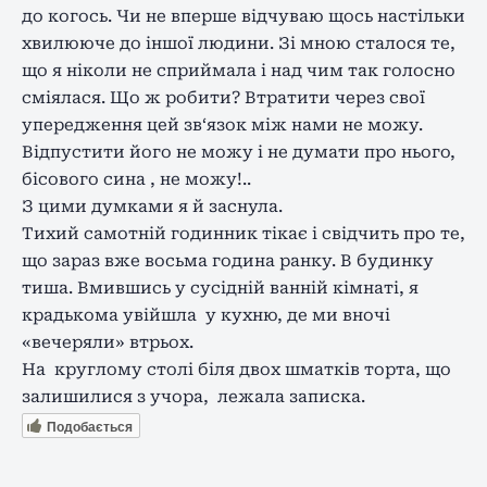
до когось. Чи не вперше відчуваю щось настільки
хвилююче до іншої людини. Зі мною сталося те,
що я ніколи не сприймала і над чим так голосно
сміялася. Що ж робити? Втратити через свої
упередження цей зв‘язок між нами не можу.
Відпустити його не можу і не думати про нього,
бісового сина , не можу!..
З цими думками я й заснула.
Тихий самотній годинник тікає і свідчить про те,
що зараз вже восьма година ранку. В будинку
тиша. Вмившись у сусідній ванній кімнаті, я
крадькома увійшла у кухню, де ми вночі
«вечеряли» втрьох.
На круглому столі біля двох шматків торта, що
залишилися з учора, лежала записка.
Подобається