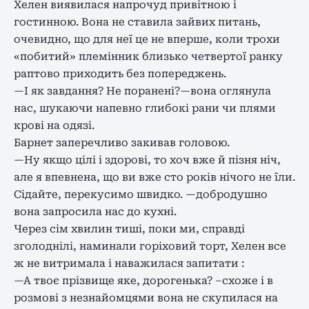
Хелен виявилася напрочуд привітною і
гостинною. Вона не ставила зайвих питань,
очевидно, що для неї це не вперше, коли трохи
«побитий» племінник близько четвертої ранку
раптово приходить без попереджень.
—І як завдання? Не поранені?—вона оглянула
нас, шукаючи напевно глибокі рани чи плями
крові на одязі.
Барнет заперечливо закивав головою.
—Ну якщо цілі і здорові, то хоч вже й пізня ніч,
але я впевнена, що ви вже сто років нічого не їли.
Сідайте, перекусимо швидко. —добродушно
вона запросила нас до кухні.
Через сім хвилин тиші, поки ми, справді
зголоднілі, наминали горіховий торт, Хелен все
ж не витримала і наважилася запитати :
—А твоє прізвище яке, дорогенька? –схоже і в
розмові з незнайомцями вона не скупилася на