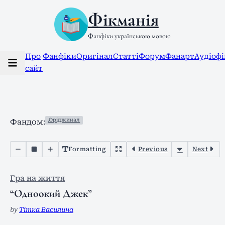
Фікманія
Фанфіки українською мовою
Про
Фанфіки
Оригінал
Статті
Форум
Фанарт
Аудіоф
сайт
.Оріджинал
Фандом:
Formatting
Previous
Next
Гра на життя
“Одноокий Джек”
by
Тітка Василина