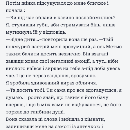
Потім жінка підсунулася до мене бличже і
почала :
—Ви під час облави в казино познайомились?
Я, стуливши губи, аби стримувати біль, лише
мугикнула їй у відповідь.
—Бідне дитя…–повторила вона ще раз. —Твій
похмурий настрій мені зрозумілий, а ось Метью
таким бачити досить незвично. Він взагалі
завжди ховає свої негативні емоції, а тут…ніби
кислого наївся і зиркає на тебе з-під лоба увесь
час. І це не через завдання, зрозуміло.
Я зробила здивований вираз обличчя.
—Та досить тобі. Ти сама про все здогадуєшся, я
думаю. Просто знай, що таким я його бачу
вперше, і що б між вами не відбувалося, це його
торкає до глибини душі.
Вона сказала ці слова і вийшла з кімнати,
залишивши мене на самоті із аптечкою і