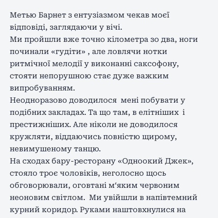
Метью Барнет з ентузіазмом чекав моєї
відповіді, заглядаючи у вічі.
Ми пройшли вже точно кілометра зо два, ноги
починали «гудіти» , але ловлячи нотки
ритмічної мелодії у виконанні саксофону,
стояти непорушною стає дуже важким
випробуванням.
Неодноразово доводилося мені побувати у
подібних закладах. Та що там, в елітніших і
престижніших. Але ніколи не доводилося
кружляти, віддаючись повністю щирому,
невимушеному танцю.
На сходах бару-ресторану «Одноокий Джек»,
стояло троє чоловіків, неголосно щось
обговорювали, оговтані м‘яким червоним
неоновим світлом. Ми увійшли в напівтемний
курний коридор. Руками наштовхнулися на