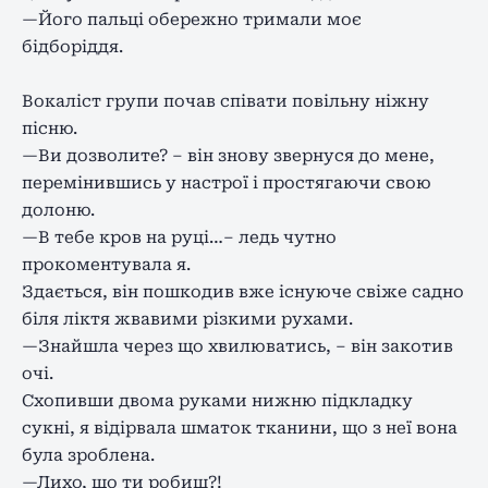
—Його пальці обережно тримали моє
бідборіддя.
Вокаліст групи почав співати повільну ніжну
пісню.
—Ви дозволите? – він знову звернуся до мене,
перемінившись у настрої і простягаючи свою
долоню.
—В тебе кров на руці…– ледь чутно
прокоментувала я.
Здається, він пошкодив вже існуюче свіже садно
біля ліктя жвавими різкими рухами.
—Знайшла через що хвилюватись, – він закотив
очі.
Схопивши двома руками нижню підкладку
сукні, я відірвала шматок тканини, що з неї вона
була зроблена.
—Лихо, що ти робиш?!