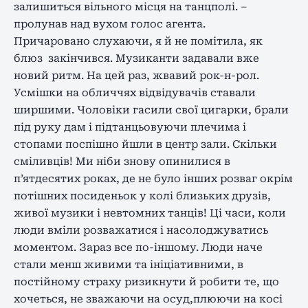
залишиться вільного місця на танцполі. –
пролунав над вухом голос агента.
Причаровано слухаючи, я й не помітила, як
блюз закінчився. Музиканти задавали вже
новий ритм. На цей раз, жвавий рок-н-рол.
Усмішки на обличчях відвідувачів ставали
ширшими. Чоловіки гасили свої цигарки, брали
під руку дам і підтанцьовуючи плечима і
стопами поспішно йшли в центр зали. Скільки
сміливців! Ми ніби знову опинилися в
п’ятдесятих роках, де не було інших розваг окрім
потішних посиденьок у колі близьких друзів,
живої музики і невтомних танців! Ці часи, коли
люди вміли розважатися і насолоджуватись
моментом. Зараз все по-іншому. Люди наче
стали менш живими та ініціативними, в
постійному страху ризикнути й робити те, що
хочеться, не зважаючи на осуд,плюючи на косі