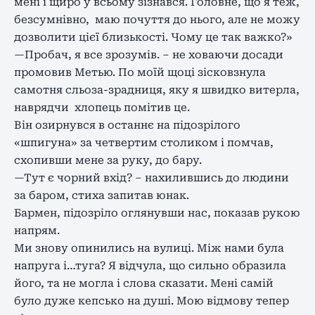
мені і щиро у всьому зізнався. Головне, що я теж,
безсумнівно, маю почуття до нього, але не можу
дозволити цієї близькості. Чому це так важко?»
—Пробач, я все зрозумів. – не ховаючи досади
промовив Метью. По моїй щоці зісковзнула
самотня сльоза-зрадниця, яку я швидко витерла,
наврядчи хлопець помітив це.
Він озирнувся в останнє на підозрілого
«шпигуна» за четвертим столиком і помчав,
схопивши мене за руку, до бару.
—Тут є чорний вхід? – нахилившись до людини
за баром, стиха запитав юнак.
Бармен, підозріло оглянувши нас, показав рукою
напрям.
Ми знову опинились на вулиці. Між нами була
напруга і…туга? Я відчула, що сильно образила
його, та не могла і слова сказати. Мені самій
було дуже кепсько на душі. Мою відмову тепер