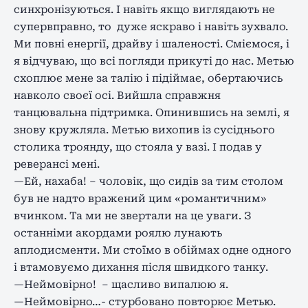
синхронізуються. І навіть якщо виглядають не
супервправно, то дуже яскраво і навіть зухвало.
Ми повні енергії, драйву і шаленості. Сміємося, і
я відчуваю, що всі погляди прикуті до нас. Метью
схоплює мене за талію і підіймає, обертаючись
навколо своєї осі. Вийшла справжня
танцювальна підтримка. Опинившись на землі, я
знову кружляла. Метью вихопив із сусіднього
столика троянду, що стояла у вазі. І подав у
реверансі мені.
—Ей, нахаба! – чоловік, що сидів за тим столом
був не надто вражений цим «романтичним»
вчинком. Та ми не звертали на це уваги. З
останніми акордами роялю лунають
аплодисменти. Ми стоїмо в обіймах одне одного
і втамовуємо дихання після швидкого танку.
—Неймовірно! – щасливо випалюю я.
—Неймовірно…- стурбовано повторює Метью.