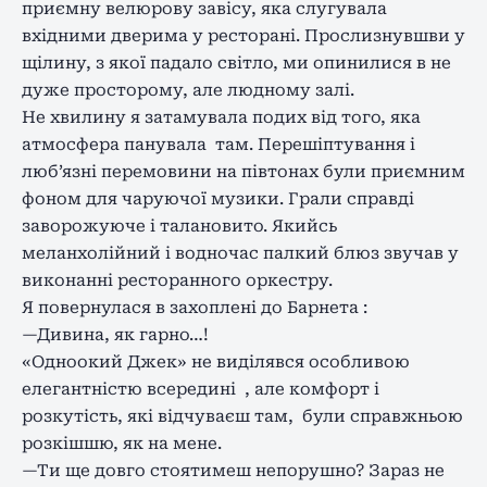
приємну велюрову завісу, яка слугувала
вхідними дверима у ресторані. Прослизнувшви у
щілину, з якої падало світло, ми опинилися в не
дуже просторому, але людному залі.
Не хвилину я затамувала подих від того, яка
атмосфера панувала там. Перешіптування і
люб’язні перемовини на півтонах були приємним
фоном для чаруючої музики. Грали справді
заворожуюче і талановито. Якийсь
меланхолійний і водночас палкий блюз звучав у
виконанні ресторанного оркестру.
Я повернулася в захоплені до Барнета :
—Дивина, як гарно…!
«Одноокий Джек» не виділявся особливою
елегантністю всередині , але комфорт і
розкутість, які відчуваєш там, були справжньою
розкішшю, як на мене.
—Ти ще довго стоятимеш непорушно? Зараз не