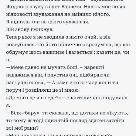
Жодного звуку з вуст Барнета. Навіть моє повне
ніяковості зауваження не змінило нічого.
Я підняла очі на цього зухвальця.
Він знову гмикнув.
Тепер вже я не зводила з нього очей, а він
розгубився. По його обличчю я зрозуміла, що він
обдумує щось важливе і вагається : казати це, чи
ні.
—Мене давно не мучать болі. – нарешті
наважився він, і опустив очі, підбираючи
наступні слова, — А саме з того часу коли ти
поруч і розділяєш це зі мною.
«До чого це він веде?» – спантеличено подумала
я.
—Біля «бару» ти сказала, що дотики не лікують,
то чому ж тоді один твій погляд здатен загоїти
всі мої рани?
«Мені почулося, чи він справді це сказав?»