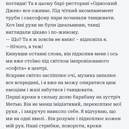
погляди! Та в цьому барі-ресторані «Одноокий
Джек» все оживає. Під чіткий акомпанемент
труби і саксофону пари починали танцювати.
Хоч їхні рухи не були ідеальними, танці
виглядали цікаво і по-живому.
— Що? Та я ж зовсім не вмію! – відповіла я.
—Нічого, я теж!
Кинувши останні слова, він підхопив мене і ось
ми вже стоїмо під світлом імпровізованого
«софіта» в центрі.
Яскраве світло засліплює очі, музика запалює
все всередині, і я вже на можу опиратися цим
емоціям і жазі забутися і танцювати.
Перші кроки в сильну долю барабану на зустріч
Метью. Він не менш ініціативий, перехоплює мої
руки , і закручує навколо себе. Я відчуваю, що
ми на одні хвилі . Він розуміє і підхоплює кожен
мій рух. Наші стрибки, повороти, кроки