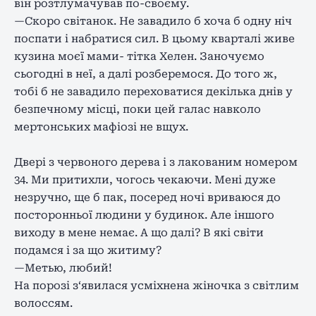
він розтлумачував по-своєму.
—Скоро світанок. Не завадило б хоча б одну ніч
поспати і набратися сил. В цьому кварталі живе
кузина моєї мами- тітка Хелен. Заночуємо
сьогодні в неї, а далі розберемося. До того ж,
тобі б не завадило переховатися декілька днів у
безпечному місці, поки цей галас навколо
мертонських мафіозі не вщух.
Двері з червоного дерева і з лакованим номером
34. Ми притихли, чогось чекаючи. Мені дуже
незручно, ще б пак, посеред ночі вриваюся до
посторонньої людини у будинок. Але іншого
виходу в мене немає. А що далі? В які світи
подамся і за що житиму?
—Метью, любий!
На порозі з‘явилася усміхнена жіночка з світлим
волоссям.