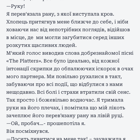
—Руку!
Я перев‘язала рану, з якої виступала кров.
Хлопець притягнув мене ближче до себе, і ніби
ховаючи нас від непотрібних поглядів, відійшов
в місце, де ми могли загубитися серед інших
розкутих щасливих людей.
М‘який голос виводив слова добрезнайомої пісні
«The Platters». Все було ідеально, від кожної
інтонації скрипки до обпалюючих іскорок в очах
мого партнера. Ми повільно рухалися в такт,
забуваючи про всі події, що відбулися з нами
нещодавно. Всі болі і страхи втратили свій сенс.
Так просто і божевільно водночас. Я тримала
руки на його плечах, і помітила що мій лікоть
зачеплює його перев’язану рану на лівій руці.
—Ой, пробач…- прошепотіла я.
Він посміхнувся.
—Досить дивитися на мене так! – зауважила я.