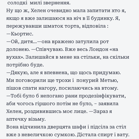
солодкі милі звернення.
Ну що ж, Хелен очевидно мала запитати хто я,
якщо я вже залишаюся на ніч в її будинку. Я,
пережувавши шматок торта, відповіла :
—Кьортис.
—Ой, дитя…—она вражено затулила рот
долонею. —Співчуваю. Вже весь Лондон «на
вухах». Залишайся в мене на стільки, на скільки
потрібно буде.
—Дякую, але я впевнена, що щось придумаю.
Ми поговорили ще трохи і понурий Метью,
пішов спати нагору, посилаючись на втому.
—Тобі було б непогано рани продезінфікувати,
аби чогось гіршого потім не було, – заявила
Хелен, роздивившись моє лице. —Зараз я
аптечку візьму.
Вона відчинила дверцята шафи і підсіла за стіл
вже з невеличкою сумкою. Дістала спирт і вату.