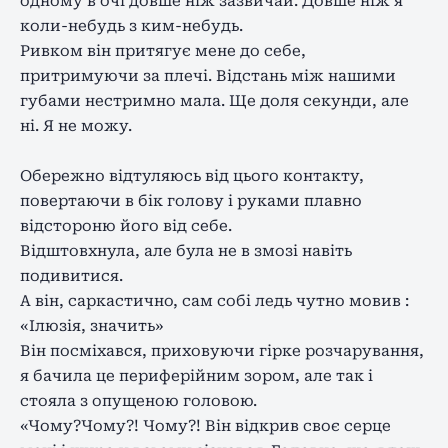
одному в очі довше ніж зазвичай. Довше ніж я
коли-небудь з ким-небудь.
Ривком він притягує мене до себе,
притримуючи за плечі. Відстань між нашими
губами нестримно мала. Ще доля секунди, але
ні. Я не можу.
Обережно відтуляюсь від цього контакту,
повертаючи в бік голову і руками плавно
відстороню його від себе.
Відштовхнула, але була не в змозі навіть
подивитися.
А він, саркастично, сам собі ледь чутно мовив :
«Ілюзія, значить»
Він посміхався, приховуючи гірке розчарування,
я бачила це периферійним зором, але так і
стояла з опущеною головою.
«Чому?Чому?! Чому?! Він відкрив своє серце