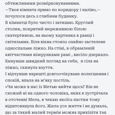
обтяжливими розмірковуваннями.
—Твоя кімната прямо по коридору і наліво,—
почулося десь з глибини будинку.
В кімнатці було чисто і затишно. Круглий
столик, покритий мереживною білою
скатертиною, на ньому картинка в рамці і
світильник. Біля вікна стояло охайно застелене
односпальне ліжко. На стіні, в обрамленій
квітчастими візерунками рамі , висіло дзеркало.
Кинувши швидкий погляд на себе, я сіла на
ліжко, скинула взуття.
І відчувши нарешті довгоочікуване полегшення і
спокій, впала на м‘яку постіль.
«Чи може в нас із Метью вийти щось? Він не
схожий ні на одного чоловіка, яких я зустрічала
в оточенні Мела, я чекаю якоїсь пастки тому
відштовхнула його. Жила усе життя і не думала,
що за такий малий термін можна прикіпіти так