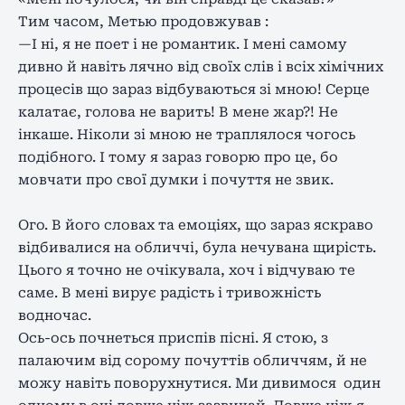
Тим часом, Метью продовжував :
—І ні, я не поет і не романтик. І мені самому
дивно й навіть лячно від своїх слів і всіх хімічних
процесів що зараз відбуваються зі мною! Серце
калатає, голова не варить! В мене жар?! Не
інкаше. Ніколи зі мною не траплялося чогось
подібного. І тому я зараз говорю про це, бо
мовчати про свої думки і почуття не звик.
Ого. В його словах та емоціях, що зараз яскраво
відбивалися на обличчі, була нечувана щирість.
Цього я точно не очікувала, хоч і відчуваю те
саме. В мені вирує радість і тривожність
водночас.
Ось-ось почнеться приспів пісні. Я стою, з
палаючим від сорому почуттів обличчям, й не
можу навіть поворухнутися. Ми дивимося один