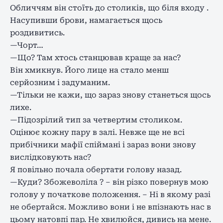
Обличчям він стоїть до столиків, що біля входу .
Насупивши брови, намагається щось
роздивитись.
—Чорт…
—Що? Там хтось станцював краще за нас?
Він хмикнув. Його лице на стало менш
серйозним і задуманим.
—Тільки не кажи, що зараз знову станеться щось
лихе.
—Підозрілий тип за четвертим столиком.
Оцінює кожну пару в залі. Невже ще не всі
прибічники мафії спіймані і зараз вони знову
вислідковують нас?
Я повільно почала обертати голову назад.
—Куди? Збожеволіла ? – він різко повернув мою
голову у початкове положення. – Ні в якому разі
не обертайся. Можливо вони і не впізнають нас в
цьому натовпі пар. Не хвилюйся, дивись на мене.