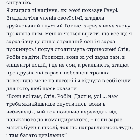
ситуацію.
Я згадала ті видіння, які мені показув Генрі.
Згадала тіла членів своєї сімї, згадала
зруйнований і пустий Гокінс, зараз я наче знову
проклята ним, мені хочеться вірити, що все що я
зараз бачу це лише страшний сон і я зараз
прокинусь і поруч стоятимуть стривожені Стів,
Робін та діти. Господи, вони ж усі зараз там, в
епіцентрі подій, і це не сон, а реальність, згадка
про друзів, які зараз в небезпеці трошки
повернула мене на пагорб і я відчула в собі сили
для того, щоб щось сказати
“Вони всі там, Стів, Робін, Дастін, усі…, нам
треба якнайшвише спуститись, вони в
небезпеці-, мій тон повільно переходив від
наляканого до командирського, – вони зараз
мають бути в школі, так що направляємось туди,
і там багато цивільних”