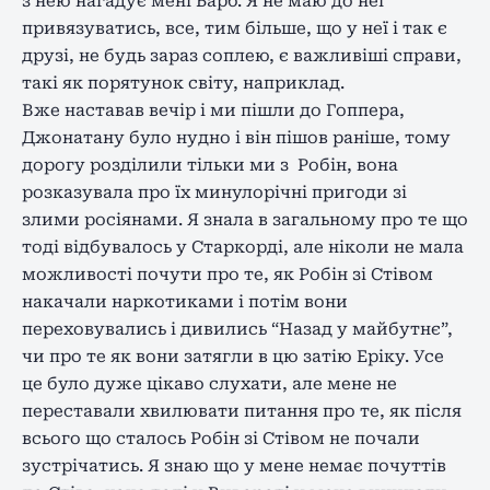
з нею нагадує мені Барб. Я не маю до неї
привязуватись, все, тим більше, що у неї і так є
друзі, не будь зараз соплею, є важливіші справи,
такі як порятунок світу, наприклад.
Вже наставав вечір і ми пішли до Гоппера,
Джонатану було нудно і він пішов раніше, тому
дорогу розділили тільки ми з Робін, вона
розказувала про їх минулорічні пригоди зі
злими росіянами. Я знала в загальному про те що
тоді відбувалось у Старкорді, але ніколи не мала
можливості почути про те, як Робін зі Стівом
накачали наркотиками і потім вони
переховувались і дивились “Назад у майбутнє”,
чи про те як вони затягли в цю затію Еріку. Усе
це було дуже цікаво слухати, але мене не
переставали хвилювати питання про те, як після
всього що сталось Робін зі Стівом не почали
зустрічатись. Я знаю що у мене немає почуттів