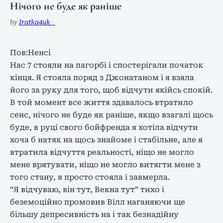
Нічого не буде як раніше
by
Iratka4uk _
Пов:Ненсі
Нас 7 стояли на пагорбі і спостерігали початок
кінця. Я стояла поряд з Джонатаном і я взяла
його за руку для того, щоб відчути якійсь спокій.
В той момент все життя здавалось втратило
сенс, нічого не буде як раніше, якщо взагалі щось
буде, в руці свого бойфренда я хотіла відчути
хоча б натяк на щось знайоме і стабільне, але я
втратила відчуття реальності, ніщо не могло
мене врятувати, ніщо не могло витягти мене з
того стану, я просто стояла і завмерла.
“Я відчуваю, він тут, Векна тут” тихо і
беземоційно промовив Вілл наганяючи ще
більшу депресивність на і так безнадійну