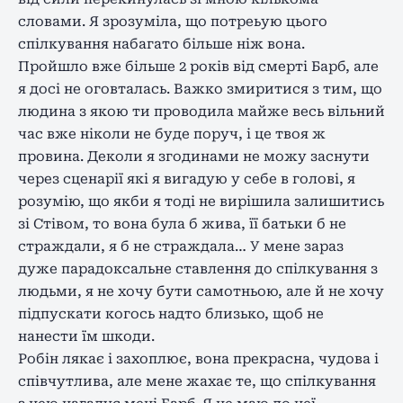
словами. Я зрозуміла, що потреьую цього
спілкування набагато більше ніж вона.
Пройшло вже більше 2 років від смерті Барб, але
я досі не оговталась. Важко змиритися з тим, що
людина з якою ти проводила майже весь вільний
час вже ніколи не буде поруч, і це твоя ж
провина. Деколи я згодинами не можу заснути
через сценарії які я вигадую у себе в голові, я
розумію, що якби я тоді не вирішила залишитись
зі Стівом, то вона була б жива, її батьки б не
страждали, я б не страждала… У мене зараз
дуже парадоксальне ставлення до спілкування з
людьми, я не хочу бути самотньою, але й не хочу
підпускати когось надто близько, щоб не
нанести їм шкоди.
Робін лякає і захоплює, вона прекрасна, чудова і
співчутлива, але мене жахає те, що спілкування