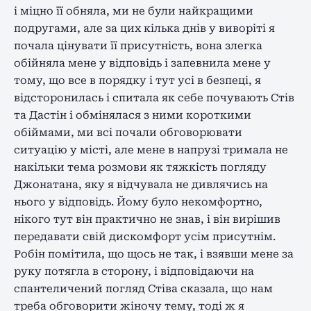
і міцно її обняла, ми не були найкращими
подругами, але за цих кілька днів у виворіті я
почала цінувати її присутність, вона злегка
обійняла мене у відповідь і запевнила мене у
тому, що все в порядку і тут усі в безпеці, я
відсторонилась і спитала як себе почувають Стів
та Дастін і обмінялася з ними короткими
обіймами, ми всі почали обговорювати
ситуацію у місті, але мене в напрузі тримала не
накільки тема розмови як тяжкість погляду
Джонатана, яку я відчувала не дивлячись на
нього у відповідь. Йому було некомфортно,
нікого тут він практично не знав, і він вирішив
передавати свій дискомфорт усім присутнім.
Робін помітила, що щось не так, і взявши мене за
руку потягла в сторону, і відповідаючи на
спантеличений погляд Стіва сказала, що нам
треба обговорити жіночу тему, тоді ж я