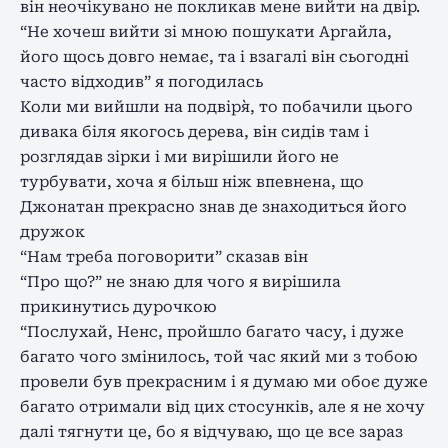
він неочікувано не покликав мене вийти на двір.
“Не хочеш вийти зі мною пошукати Аргайла,
його щось довго немає, та і взагалі він сьогодні
часто відходив” я погодилась
Коли ми вийшли на подвір`я, то побачили цього
дивака біля якогось дерева, він сидів там і
розглядав зірки і ми вирішили його не
турбувати, хоча я більш ніж впевнена, що
Джонатан прекрасно знав де знаходиться його
дружок
“Нам треба поговорити” сказав він
“Про що?” не знаю для чого я вирішила
прикинутись дурочкою
“Послухай, Ненс, пройшло багато часу, і дуже
багато чого змінилось, той час який ми з тобою
провели був прекрасним і я думаю ми обоє дуже
багато отримали від цих стосунків, але я не хочу
далі тягнути це, бо я відчуваю, що це все зараз