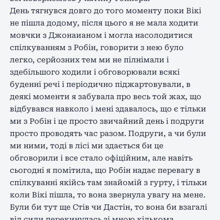
День тягнувся довго до того моменту поки Вікі
не пішла додому, після цього я не мала ходити
мовчки з Джонаианом і могла насолодитися
спілкуванням з Робін, говорити з нею було
легко, серйозних тем ми не пілнімали і
здебільшого ходили і обговорювали всякі
буденні речі і періодично піджартовували, в
деякі моменти я забувала про весь той жах, що
відбувався навколо і мені здавалось, що є тільки
ми з Робін і це просто звичайний день і подруги
просто проводять час разом. Подруги, а чи були
ми ними, тоді в лісі ми здається би це
обговорили і все стало офіційним, але навіть
сьогодні я помітила, що Робін надає перевагу в
спілкуванні якійсь там знайомій з гурту, і тільки
коли Вікі пішла, то вона звернула увагу на мене.
Були би тут ще Стів чи Дастін, то вона би взагалі
від сили перекинулась зі мною кількома