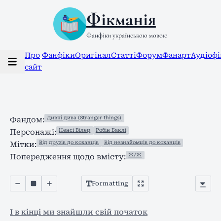
Фікманія
Фанфіки українською мовою
Про
Фанфіки
Оригінал
Статті
Форум
Фанарт
Аудіоф
сайт
Дивні дива (Stranger things)
Фандом:
Ненсі Вілер
Робін Баклі
Персонажі:
Від друзів до коханців
Від незнайомців до коханців
Мітки:
Ж/Ж
Попередження щодо вмісту:
Formatting
І в кінці ми знайшли свій початок