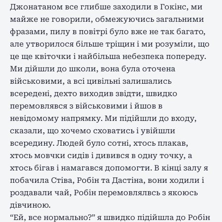
Джонатаном все глибше заходили в Гокінс, ми
майже не говорили, обмежуючись загальними
фразами, пилу в повітрі було вже не так багато,
але утворилося більше тріщин і ми розуміли, що
це ще квіточки і найбільша небезпека попереду.
Ми дійшли до школи, вона була оточена
військовими, а всі цивільні залишались
всередені, дехто виходив звідти, швидко
перемовлявся з військовими і йшов в
невідомому напрямку. Ми підійшли до входу,
сказали, що хочемо сховатись і увійшли
всередину. Людей було сотні, хтось плакав,
хтось мовчки сидів і дивився в одну точку, а
хтось бігав і намагався допомогти. В кінці залу я
побачила Стіва, Робін та Дастіна, вони ходили і
роздавали чай, Робін перемовлялвсь з якоюсь
дівчиною.
“Ей, все нормально?” я швидко підійшла до Робін