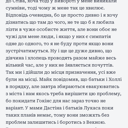
до Стіва, хоча тоді у Вивороті у мене виникали
сумніви, тоді чому ж мене так це хвилює.
Відповідь очевидна, бо це просто дивно і я хочу
дізнатись що там до чого, не те що б я любила
лізти в чуже особисте життя, але вони обоє не
чужі для мене люди, і якщо у них є симпатія
одне до одного, то я не буду проти якщо вони
зустрічатимуться. Ну і ще це дуже дивно, що
дівчина і хлопець проводять разом майже весь
вільний час, але у них не з`являється почуттів.
Так ми і дійшли до місця призначення, усі вже
були на місці. Майк повідомив, що батьки і Холлі
в порядку, але завтра збираються евакуюватись
з міста і нам якось треба вирішити цю проблему,
бо покидати Гокінс для нас зараз точно не
варіант. У мами Дастіна і батьків Лукаса поки
таких планів немає, тому вони зможкть без
проблем залишитись і боротись з Векною.