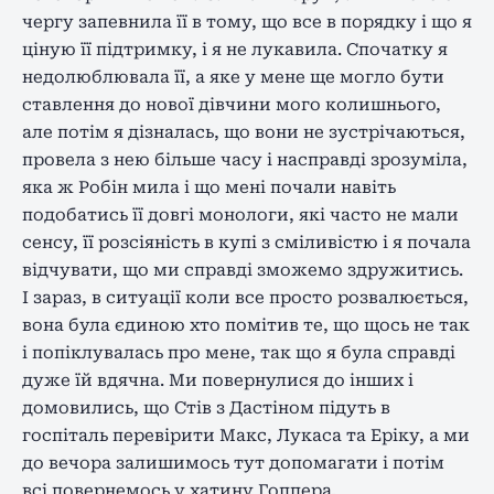
чергу запевнила її в тому, що все в порядку і що я
ціную її підтримку, і я не лукавила. Спочатку я
недолюблювала її, а яке у мене ще могло бути
ставлення до нової дівчини мого колишнього,
але потім я дізналась, що вони не зустрічаються,
провела з нею більше часу і насправді зрозуміла,
яка ж Робін мила і що мені почали навіть
подобатись її довгі монологи, які часто не мали
сенсу, її розсіяність в купі з сміливістю і я почала
відчувати, що ми справді зможемо здружитись.
І зараз, в ситуації коли все просто розвалюється,
вона була єдиною хто помітив те, що щось не так
і попіклувалась про мене, так що я була справді
дуже їй вдячна. Ми повернулися до інших і
домовились, що Стів з Дастіном підуть в
госпіталь перевірити Макс, Лукаса та Еріку, а ми
до вечора залишимось тут допомагати і потім
всі повернемось у хатину Гоппера.