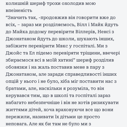
колишній шериф трохи охолодив мою
впеіненість
“Значить так, -продовжив він говорити вже до
всіх, – зараз ми розділяємось, Вілл і Майк йдуть
до Майка додому перевірити Віллерів, Ненсі з
Джонатаном йдуть до школи, шукають інших,
забіжите перевірити Мвкс у госпіталі. Ми з
Джойс та Ел підемо перевіряти тріщини, ввечері
збираємося всі в моїй хатині” шериф розділив
обовязки і на жаль поставив мене в пару з
Джонатаном, але заради справедливості інших
опцій у нього і не було, хіба міг поставити нас з
братами, але, наскільки я розуміла, то він
керувався тим, що в школі та госпіталі зараз
набагато небезпечніше і він не хотів ризикувати
життями дітей, хоча враховуючи все що вони
пережили, називати їх дітьми це просто
неповага. Але як би там не було ми з