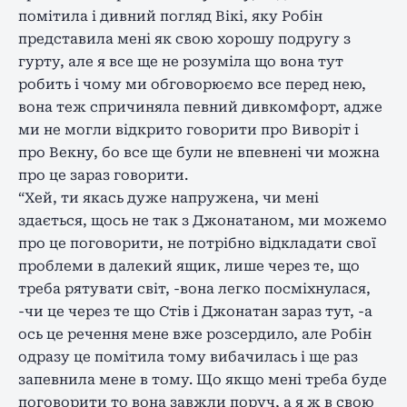
помітила і дивний погляд Вікі, яку Робін
представила мені як свою хорошу подругу з
гурту, але я все ще не розуміла що вона тут
робить і чому ми обговорюємо все перед нею,
вона теж спричиняла певний дивкомфорт, адже
ми не могли відкрито говорити про Виворіт і
про Векну, бо все ще були не впевнені чи можна
про це зараз говорити.
“Хей, ти якась дуже напружена, чи мені
здається, щось не так з Джонатаном, ми можемо
про це поговорити, не потрібно відкладати свої
проблеми в далекий ящик, лише через те, що
треба рятувати світ, -вона легко посміхнулася,
-чи це через те що Стів і Джонатан зараз тут, -а
ось це речення мене вже розсердило, але Робін
одразу це помітила тому вибачилась і ще раз
запевнила мене в тому. Що якщо мені треба буде
поговорити то вона завжли поруч, а я ж в свою