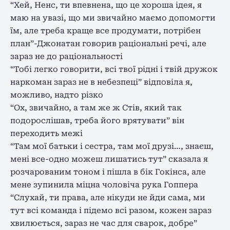
“Хей, Ненс, ти впевнена, що це хороша ідея, я
маю на увазі, що ми звичайно маємо допомогти
їм, але треба краще все продумати, потрібен
план”-Джонатан говорив раціональні речі, але
зараз не до раціональності
“Тобі легко говорити, всі твої рідні і твій дружок
наркоман зараз не в небезпеці” відповіла я,
можливо, надто різко
“Ох, звичайно, а там же ж Стів, який так
подорослішав, треба його врятувати” він
переходить межі
“Там мої батьки і сестра, там мої друзі…, знаєш,
мені все-одно можеш лишатись тут” сказала я
розчарованим тоном і пішла в бік Гокінса, але
мене зупинила міцна чоловіча рука Гоппера
“Слухай, ти права, але нікуди не йди сама, ми
тут всі команда і підемо всі разом, кожен зараз
хвилюється, зараз не час для сварок, добре”