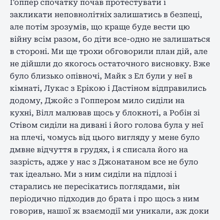
Гоппер спочатку почав протестувати і
закликати неповнолітніх залишатись в безпеці,
але потім зрозумів, що краще буде вести цю
війну всім разом, бо діти все-одно не залишаться
в стороні. Ми ще трохи обговорили план дій, але
не дійшли до якогось остаточного висновку. Вже
було близько опівночі, Майк з Ел були у неї в
кімнаті, Лукас з Ерікою і Дастіном відправились
додому, Джойс з Гоппером мило сиділи на
кухні, Вілл малював щось у блокноті, а Робін зі
Стівом сиділи на дивані і його голова була у неї
на плечі, чомусь від цього вигляду у мене було
дмвне відчуття в грудях, і я списала його на
зазрість, адже у нас з Джонатаном все не було
так ідеально. Ми з ним сиділи на підлозі і
старались не пересікатись поглядами, він
періодично підходив до брата і про щось з ним
говорив, нашої ж взаємодії ми уникали, аж доки