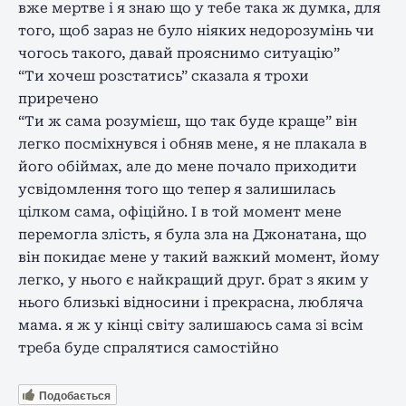
вже мертве і я знаю що у тебе така ж думка, для
того, щоб зараз не було ніяких недорозумінь чи
чогось такого, давай прояснимо ситуацію”
“Ти хочеш розстатись” сказала я трохи
приречено
“Ти ж сама розумієш, що так буде краще” він
легко посміхнувся і обняв мене, я не плакала в
його обіймах, але до мене почало приходити
усвідомлення того що тепер я залишилась
цілком сама, офіційно. І в той момент мене
перемогла злість, я була зла на Джонатана, що
він покидає мене у такий важкий момент, йому
легко, у нього є найкращий друг. брат з яким у
нього близькі відносини і прекрасна, любляча
мама. я ж у кінці світу залишаюсь сама зі всім
треба буде спралятися самостійно
Подобається