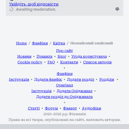
Увійдіть, щоб відповісти
Awaiting moderation.
Home
Фанфіки
Квітка
Незнайомий знайомий
Про сайт
Новини
Правила
Блог
Угода користувача
Cookie policy
FAQ
Контакти
Список авторів
Фанфіки
Інструкція
Додати фанфік
Додати розділ
Розділи
Оригінал
Інструкція
Додати Оріджинал
Додати розділ до Оріджинала
Статті
Форум
Фанарт
Аудіофіки
2020-2026 р.р.
Фікманія
Права на всі твори, опубліковані на сайті, належать авторам.
Адміністрація не несе відповідальності за зміст робіт.