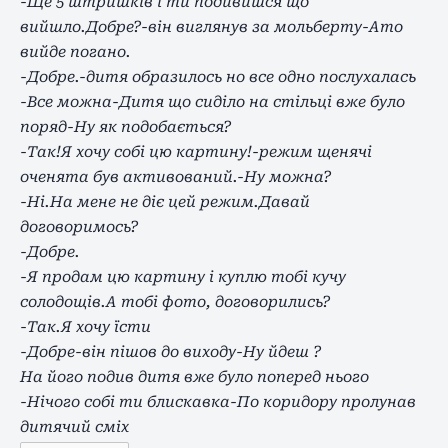
-Ще 5 штришків і ти подивишся що
вийшло.Добре?-він виглянув за мольберту-Ато
вийде погано.
-Добре.-дитя образилось но все одно послухалась
-Все можна-Дитя що сиділо на стільці вже було
поряд-Ну як подобається?
-Так!Я хочу собі цю картину!-режим щенячі
оченята був активований.-Ну можна?
-Ні.На мене не діє цей режим.Давай
договоримось?
-Добре.
-Я продам цю картину і куплю тобі кучу
солодощів.А тобі фото, договорились?
-Так.Я хочу їсти
-Добре-він пішов до виходу-Ну йдеш ?
На його подив дитя вже було поперед нього
-Нічого собі ти блискавка-По коридору пролунав
дитячий сміх