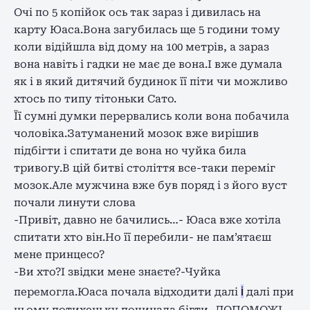
Очі по 5 копійок ось так зараз і дивилась на
карту Юаса.Вона загубилась ще 5 години тому
коли відійшла від дому на 100 метрів, а зараз
вона навіть і гадки не має де вона.І вже думала
як і в який дитячий будинок її піти чи можливо
хтось по типу тітоньки Сато.
Її сумні думки перервались коли вона побачила
чоловіка.Затуманений мозок вже вирішив
підбігти і спитати де вона но чуйка била
тривогу.В цій битві століття все-таки переміг
мозок.Але мужчина вже був поряд і з його вуст
почали линути слова
-Привіт, давно не бачились…- Юаса вже хотіла
спитати хто він.Но її перебили- не пам’ятаєш
мене принцесо?
-Ви хто?І звідки мене знаєте?-Чуйка
і
перемогла.Юаса почала відходити далі
далі при
цьому потихеньку починала бігти.-ДОПОМОЖІ…