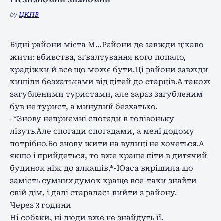
by
ЦКПВ
Бідні райони міста М…Райони де завжди цікаво
жити: вбивства, зґвалтування кого попало,
крадіжки й все що може бути.Ці райони завжди
кишіли безхатьками від дітей до старців.А також
загубленими туристами, але зараз загубленим
був не турист, а минулий безхатько.
-*Знову неприємні спогади в голівоньку
лізуть.Але спогади спогадами, а мені додому
потрібно.Бо знову жити на вулиці не хочеться.А
якщо і прийдеться, то вже краще піти в дитячий
будинок ніж до алкашів.*-Юаса вирішила що
замість сумних думок краще все-таки знайти
свій дім, і далі старалась вийти з району.
Через 3 години
Ні собаки, ні люди вже не знайдуть її.