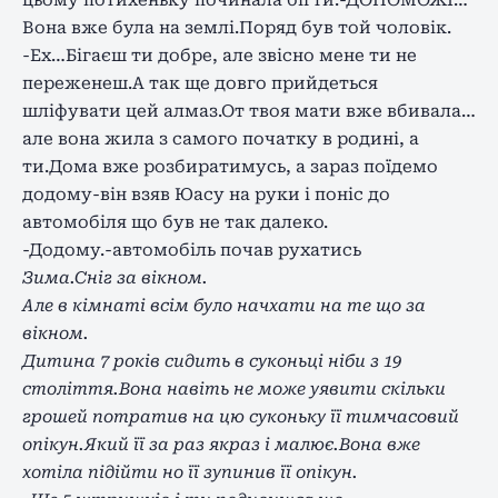
Вона вже була на землі.Поряд був той чоловік.
-Ех…Бігаєш ти добре, але звісно мене ти не
переженеш.А так ще довго прийдеться
шліфувати цей алмаз.От твоя мати вже вбивала…
але вона жила з самого початку в родині, а
ти.Дома вже розбиратимусь, а зараз поїдемо
додому-він взяв Юасу на руки і поніс до
автомобіля що був не так далеко.
-Додому.-автомобіль почав рухатись
Зима.Сніг за вікном.
Але в кімнаті всім було начхати на те що за
вікном.
Дитина 7 років сидить в суконьці ніби з 19
століття.Вона навіть не може уявити скільки
грошей потратив на цю суконьку її тимчасовий
опікун.Який її за раз якраз і малює.Вона вже
хотіла підійти но її зупинив її опікун.