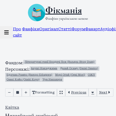
Фікманія
Фанфіки українською мовою
Про
Фанфіки
Оригінал
Статті
Форум
Фанарт
Аудіоф
сайт
Літературні генії Бродячі Пси (Bungou Stray Dogs)
Фандом:
Ацуші Накаджима
Дазай Осаму (Dazai Osamu)
Персонажі:
Едогава Рампо (Rampo Edogawa)
Морі Оґай (Ogai Mori)
ОЖП
Озакі Койо (Ozaki Koyo)
Чуя Накахара
Formatting
Previous
Next
Квітка
Незнайомий знайомий