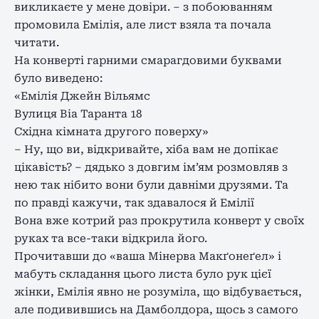
викликаєте у мене довіри. – з побоюванням
промовила Емілія, але лист взяла та почала
читати.
На конверті гарними смарагдовими буквами
було виведено:
«Емілія Джейн Вільямс
Вулиця Віа Таранта 18
Східна кімната другого поверху»
– Ну, що ви, відкривайте, хіба вам не допікає
цікавість? – дядько з довгим ім’ям розмовляв з
нею так нібито вони були давніми друзями. Та
по правді кажучи, так здавалося й Емілії
Вона вже котрий раз прокрутила конверт у своїх
руках та все-таки відкрила його.
Прочитавши до «ваша Мінерва Макґонеґел» і
мабуть складання цього листа було рук цієї
жінки, Емілія явно не розуміла, що відбувається,
але подивившись на Дамболдора, щось з самого