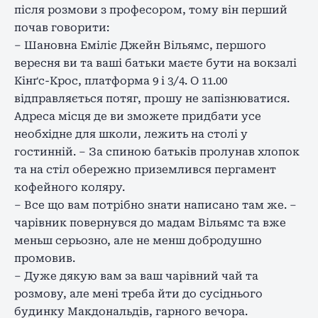
після розмови з професором, тому він перший
почав говорити:
– Шановна Еміліє Джейн Вільямс, першого
вересня ви та ваші батьки маєте бути на вокзалі
Кінґс-Крос, платформа 9 і 3/4. О 11.00
відправляється потяг, прошу не запізнюватися.
Адреса місця де ви зможете придбати усе
необхідне для школи, лежить на столі у
гостинній. – За спиною батьків пролунав хлопок
та на стіл обережно приземлився пергамент
кофейного коляру.
– Все що вам потрібно знати написано там же. –
чарівник повернувся до мадам Вільямс та вже
меньш серьозно, але не менш добродушно
промовив.
– Дуже дякую вам за ваш чарівний чай та
розмову, але мені треба йти до сусіднього
будинку Макдональдів, гарного вечора.