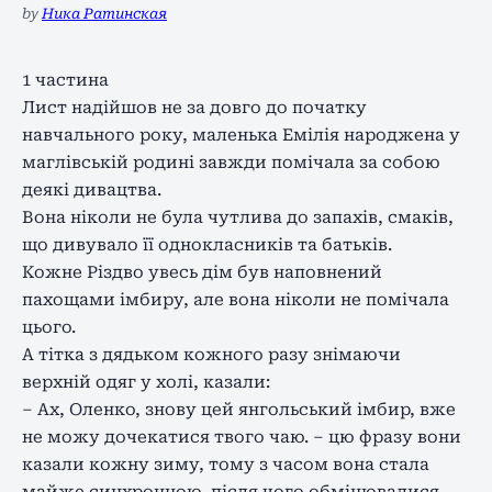
by
Ника Ратинская
1 частина
Лист надійшов не за довго до початку
навчального року, маленька Емілія народжена у
маглівській родині завжди помічала за собою
деякі дивацтва.
Вона ніколи не була чутлива до запахів, смаків,
що дивувало її однокласників та батьків.
Кожне Різдво увесь дім був наповнений
пахощами імбиру, але вона ніколи не помічала
цього.
А тітка з дядьком кожного разу знімаючи
верхній одяг у холі, казали:
– Ах, Оленко, знову цей янгольський імбир, вже
не можу дочекатися твого чаю. – цю фразу вони
казали кожну зиму, тому з часом вона стала