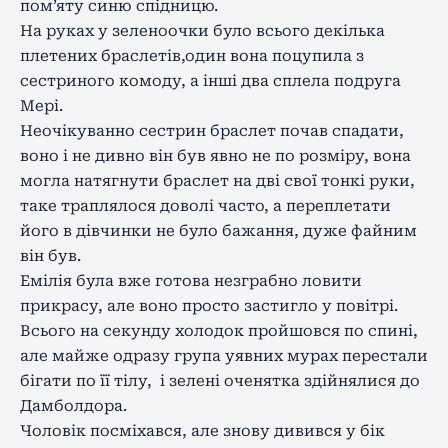
пом’яту синю спідницю.
На руках у зеленоочки було всього декілька
плетених браслетів,один вона поцупила з
сестриного комоду, а інші два сплела подруга
Мері.
Неочікуванно сестрин браслет почав спадати,
воно і не дивно він був явно не по розміру, вона
могла натягнути браслет на дві свої тонкі руки,
таке траплялося доволі часто, а переплетати
його в дівчинки не було бажання, дуже файним
він був.
Емілія була вже готова незграбно ловити
прикрасу, але воно просто застигло у повітрі.
Всього на секунду холодок пройшовся по спині,
але майже одразу група уявних мурах перестали
бігати по її тілу,
і зелені оченятка здійнялися до
Дамболдора.
Чоловік посміхався, але знову дивився у бік