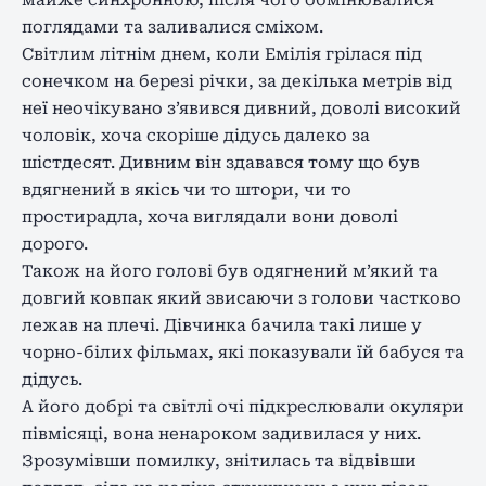
майже синхронною, після чого обмінювалися
поглядами та заливалися сміхом.
Світлим літнім днем, коли Емілія грілася під
сонечком на березі річки, за декілька метрів від
неї неочікувано з’явився дивний, доволі високий
чоловік, хоча скоріше дідусь далеко за
шістдесят. Дивним він здавався тому що був
вдягнений в якісь чи то штори, чи то
простирадла, хоча виглядали вони доволі
дорого.
Також на його голові був одягнений м’який та
довгий ковпак який звисаючи з голови частково
лежав на плечі. Дівчинка бачила такі лише у
чорно-білих фільмах, які показували їй бабуся та
дідусь.
А його добрі та світлі очі підкреслювали окуляри
півмісяці, вона ненароком задивилася у них.
Зрозумівши помилку, знітилась та відвівши