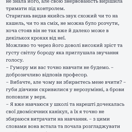
не знала його, але свою знервованість вирішила
тримати під контролем.
Старигань видав якийсь звук схожий чи то на
кашель, чи то на сміх, не можна було розчути,
хоча стояв він не так вже й далеко може в
декількох кроках від неї.
Можливо то через його доволі високий зріст та
густу світлу бороду яка приглушала звучання
голосу.
– Гумору ми вас точно навчати не будемо. –
доброзичливо відповів професор.
– Вибачте, але чому ви збираєтесь мене вчити? –
губи дівчини скривилися у нерозумінні, а брови
поповзли у верх.
– Я вже навчаюся у школі та нарешті дочекалась
свої двомісячних канікул, а їх я точно не
збираюся витрачати на навчання. – з цими
словами вона встала та почала розгладжувати