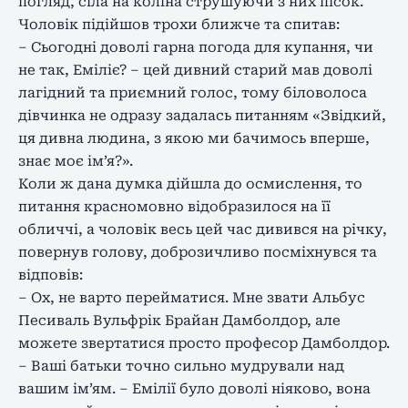
погляд, сіла на коліна струшуючи з них пісок.
Чоловік підійшов трохи ближче та спитав:
– Сьогодні доволі гарна погода для купання, чи
не так, Еміліє? – цей дивний старий мав доволі
лагідний та приємний голос, тому біловолоса
дівчинка не одразу задалась питанням «Звідкий,
ця дивна людина, з якою ми бачимось вперше,
знає моє ім’я?».
Коли ж дана думка дійшла до осмислення, то
питання красномовно відобразилося на її
обличчі, а чоловік весь цей час дивився на річку,
повернув голову, доброзичливо посміхнувся та
відповів:
– Ох, не варто перейматися. Мне звати Альбус
Песиваль Вульфрік Брайан Дамболдор, але
можете звертатися просто професор Дамболдор.
– Ваші батьки точно сильно мудрували над
вашим ім’ям. – Емілії було доволі ніяково, вона