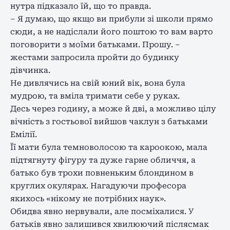
нутра підказало їй, що то правда.
– Я думаю, що якщо ви прибули зі школи прямо
сюди, а не надіслали його поштою то вам варто
поговорити з моїми батьками. Прошу. –
жестами запросила пройти до будинку
дівчинка.
Не дивлячись на свій юний вік, вона була
мудрою, та вміла тримати себе у руках.
Десь через годину, а може й дві, а можливо цілу
вічність з гостьової вийшов чаклун з батьками
Емілії.
Її мати була темноволосою та кароокою, мала
підтягнуту фігуру та дуже гарне обличчя, а
батько був трохи повненьким блондином в
круглих окулярах. Нагадуючи професора
якихось «нікому не потрібних наук».
Обидва явно нервували, але посміхалися. У
батьків явно залишився хвилюючий післясмак