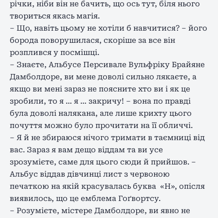
річки, ніби він не бачить, що ось тут, біля нього
твориться якась магія.
– Що, навіть цьому не хотіли б навчитися? – його
борода поворушилася, скоріше за все він
розплився у посмішці.
– Знаєте, Альбусе Персивале Вульфріку Брайяне
Дамболдоре, ви мене доволі сильно лякаєте, а
якщо ви мені зараз не поясните хто ви і як це
зробили, то я … я … закричу! – вона по правді
була доволі налякана, але лише крихту цього
почуття можно було прочитати на її обличчі.
– Я й не збираюся нічого тримати в таємниці від
вас. Зараз я вам дещо віддам та ви усе
зрозумієте, саме для цього сюди й прийшов. –
Альбус віддав дівчинці лист з червоною
печаткою на якій красувалась буква
«Н», опісля
виявилось, що це емблема Гоґвортсу.
– Розумієте, містере Дамболдоре, ви явно не