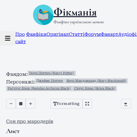
Фікманія
Фанфіки українською мовою
Про
Фанфіки
Оригінал
Статті
Форум
Фанарт
Аудіоф
сайт
Гаррі Поттер (Harry Potter)
Фандом:
Джеймс Поттер
Мері Макдональд (Mary Macdonald)
Персонажі:
Реґулус Блек (Regulus Arcturus Black)
Сіріус Блек (Sirius Black)
Formatting
Сон про мародерів
Лист