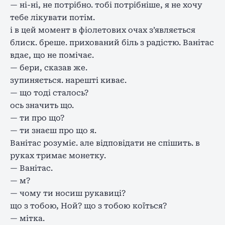
— ні-ні, не потрібно. тобі потрібніше, я не хочу
тебе лікувати потім.
і в цей момент в фіолетових очах з’являється
блиск. бреше. прихований біль з радістю. Ванітас
вдає, що не помічає.
— бери, сказав же.
зупиняється. нарешті киває.
— що тоді сталось?
ось значить що.
— ти про що?
— ти знаєш про що я.
Ванітас розуміє. але відповідати не спішить. в
руках тримає монетку.
— Ванітас.
— м?
— чому ти носиш рукавиці?
що з тобою, Ной? що з тобою коїться?
— мітка.