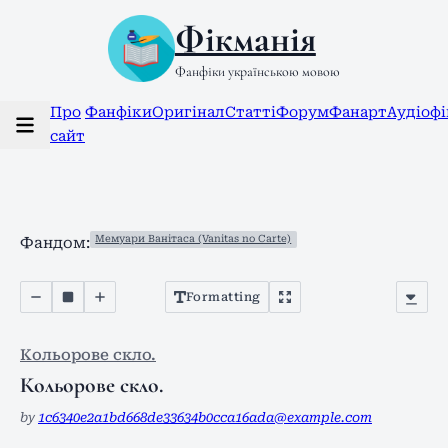
Фікманія
Фанфіки українською мовою
Про
Фанфіки
Оригінал
Статті
Форум
Фанарт
Аудіоф
сайт
Мемуари Ванітаса (Vanitas no Carte)
Фандом:
Formatting
Кольорове скло.
Кольорове скло.
by
1c6340e2a1bd668de33634b0cca16ada@example.com