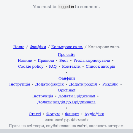
You must be
logged in
to comment.
Home
Фанфіки
Кольорове скло.
Кольорове скло.
Про сайт
Новини
Правила
Блог
Угода користувача
Cookie policy
FAQ
Контакти
Список авторів
Фанфіки
Інструкція
Додати фанфік
Додати розділ
Розділи
Оригінал
Інструкція
Додати Оріджинал
Додати розділ до Оріджинала
Статті
Форум
Фанарт
Аудіофіки
2020-2026 р.р.
Фікманія
Права на всі твори, опубліковані на сайті, належать авторам.
Адміністрація не несе відповідальності за зміст робіт.