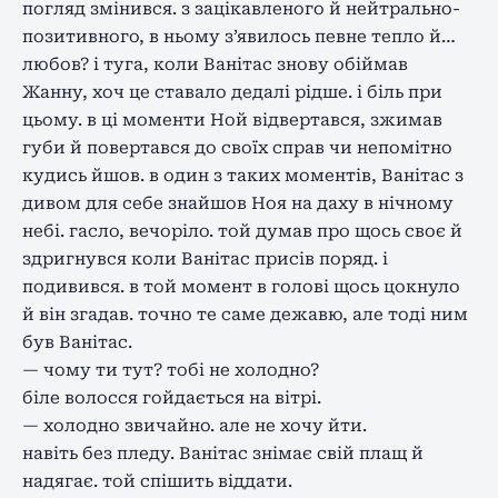
погляд змінився. з зацікавленого й нейтрально-
позитивного, в ньому з’явилось певне тепло й…
любов? і туга, коли Ванітас знову обіймав
Жанну, хоч це ставало дедалі рідше. і біль при
цьому. в ці моменти Ной відвертався, зжимав
губи й повертався до своїх справ чи непомітно
кудись йшов. в один з таких моментів, Ванітас з
дивом для себе знайшов Ноя на даху в нічному
небі. гасло, вечоріло. той думав про щось своє й
здригнувся коли Ванітас присів поряд. і
подивився. в той момент в голові щось цокнуло
й він згадав. точно те саме дежавю, але тоді ним
був Ванітас.
— чому ти тут? тобі не холодно?
біле волосся гойдається на вітрі.
— холодно звичайно. але не хочу йти.
навіть без пледу. Ванітас знімає свій плащ й
надягає. той спішить віддати.