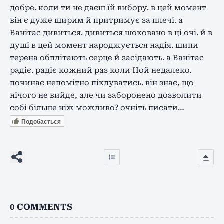
добре. коли ти не даєш їй вибору. в цей момент
він є дуже щирим й притримує за плечі. а
Ванітас дивиться. дивиться шоковано в ці очі. й в
душі в цей момент народжується надія. шипи
терена обплітають серце й засідають. а Ванітас
радіє. радіє кожний раз коли Ной недалеко.
починає непомітно піклуватись. він знає, що
нічого не вийде, але чи заборонено дозволити
собі більше ніж можливо? очніть писати…
Подобається
0
COMMENTS