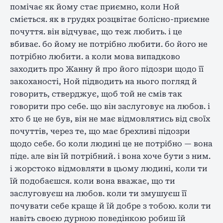
помічає як йому стає приємно, коли Ной
сміється. як в грудях розцвітає болісно-приємне
почуття. він відчуває, що теж любить. і це
вбиває. бо йому не потрібно любити. бо його не
потрібно любити. а коли мова випадково
заходить про Жанну й про його підозри щодо її
закоханості, Ной підводить на нього погляд й
говорить, стверджує, щоб той не смів так
говорити про себе. що він заслуговує на любов. і
хто б це не був, він не має відмовлятись від своїх
почуттів, через те, що має брехливі підозри
щодо себе. бо коли людині це не потрібно — вона
піде. але він їй потрібний. і вона хоче бути з ним.
і жорстоко відмовляти в цьому людині, коли ти
їй подобаєшся. коли вона вважає, що ти
заслуговуєш на любов. коли ти змушуєш її
почувати себе краще й їй добре з тобою. коли ти
навіть своєю дурною поведінкою робиш їй