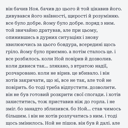
він бачив Ноя. бачив до цього й той цікавив його.
дивувався його наївності, щирості й розумінню.
все було добре. йому було добре. поряд з ним.
той звичайно дратував, але при цьому,
опинившись в дурних ситуаціях і знову
хвилюючись за цього бовдура, всередині щось
гріло. йому було приємно. а потім сталось це. і
все розбилось. коли Ной повірив й дозволив.
коли дивися так… злякано, з втратою надії,
розчаровано. коли не вірив. це вбивало. і він
хотів закричати, що ні, все не так, але той не
повірить. бо тоді треба відпустити. дозволити.
він не був готовий розкрити свої спогади. і хотів
захиститись, тож приставив ніж до горла. і не
зміг. бо занадто зблизився. бо Ной… став чимось
більшим. і він не хотів розлучатись з ним. і тоді
щось змінилось. Ной не пішов. він був й далі. але