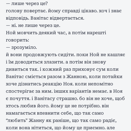
— лише через це?
голову повертає. йому справді цікаво. хоч і знає
відповідь. Ванітас відвертається.
— ні. не лише через це.
Ной мовчить деякий час, а потім нарешті
говорить:
— зрозуміло.
й вони продовжують сидіти. поки Ной не кашляє
і їм доводиться злазити. а потім він знову
дивиться так. і кожний раз приховує сум коли
Ванітас сміється разом з Жанною, коли потайки
хоче дізнатись реакцію Ноя. коли непомітно
спостерігає за ним. інших варіантів немає. в Ноя
є почуття. і Ванітасу страшно. бо він не хоче, щоб
хтось любив його. йому це не потрібно. він
намагається впевнити себе, що так само
“любить” Жанну як раніше, що так само радіє,
коли вона нітиться, що йому це приємно. але