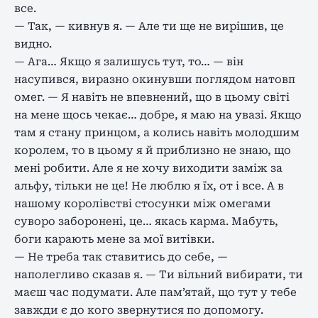
все.
— Так, — кивнув я. — Але ти ще не вирішив, це
видно.
— Ага… Якщо я залишусь тут, то… — він
насупився, виразно окинувши поглядом натовп
омег. — Я навіть не впевнений, що в цьому світі
на мене щось чекає… добре, я маю на увазі. Якщо
там я стану принцом, а колись навіть молодшим
королем, то в цьому я й приблизно не знаю, що
мені робити. Але я не хочу виходити заміж за
альфу, тільки не це! Не люблю я їх, от і все. А в
нашому королівстві стосунки між омегами
суворо заборонені, це… якась карма. Мабуть,
боги карають мене за мої витівки.
— Не треба так ставитись до себе, —
наполегливо сказав я. — Ти вільний вибирати, ти
маєш час подумати. Але пам’ятай, що тут у тебе
завжди є до кого звернутися по допомогу.