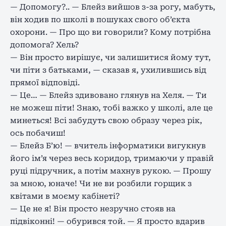
— Допомогу?.. — Блейз вийшов з-за рогу, мабуть,
він ходив по школі в пошуках свого об’єкта
охорони. — Про що ви говорили? Кому потрібна
допомога? Хель?
— Він просто вирішує, чи залишитися йому тут,
чи піти з батьками, — сказав я, ухилившись від
прямої відповіді.
— Це… — Блейз здивовано глянув на Хеля. — Ти
не можеш піти! Знаю, тобі важко у школі, але це
минеться! Всі забудуть свою образу через рік,
ось побачиш!
— Блейз Б’ю! — вчитель інформатики вигукнув
його ім’я через весь коридор, тримаючи у правій
руці підручник, а потім махнув рукою. — Прошу
за мною, юначе! Чи не ви розбили горщик з
квітами в моєму кабінеті?
— Це не я! Він просто незручно стояв на
підвіконні! — обурився той. — Я просто вдарив