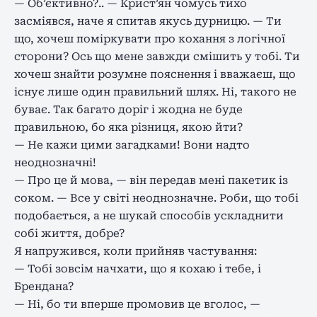
— Об’єктивно?.. — Крист’ян чомусь тихо
засміявся, наче я спитав якусь дурницю. — Ти
що, хочеш поміркувати про кохання з логічної
сторони? Ось що мене завжди смішить у тобі. Ти
хочеш знайти розумне пояснення і вважаєш, що
існує лише один правильний шлях. Ні, такого не
буває. Так багато доріг і жодна не буде
правильною, бо яка різниця, якою йти?
— Не кажи цими загадками! Вони надто
неоднозначні!
— Про це й мова, — він передав мені пакетик із
соком. — Все у світі неоднозначне. Роби, що тобі
подобається, а не шукай способів ускладнити
собі життя, добре?
Я напружився, коли прийняв частування:
— Тобі зовсім начхати, що я кохаю і тебе, і
Брендана?
— Ні, бо ти вперше промовив це вголос, —