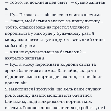
— Тобто, ти покинеш цей світ?.. — сумно запитав
я.
— Ну… Не знаю… — він непевно знизав плечима.
— Знаєш, мої батьки чекають на другу дитину…
Тобто, спадкоємець на престол Скляного
королівства у них буде у будь-якому разі. Я
можу залишитися тут з другом тата, який стане
моїм опікуном…
— А ти не сумуватимеш за батьками? —
акуратно запитав я.
— Ну… я можу перетинати кордони світів та
зрідка бачитися з ними… Звичайно, якщо ти
відкриватимеш портал для охочих, — поспішив
додати він.
Я замислився і зрозумів, що Хель каже слушну
річ. Я зможу давати можливість бачитися
близьким, іноді відкриваючи портали між
світами. Головне лише навчитися це робити, от і