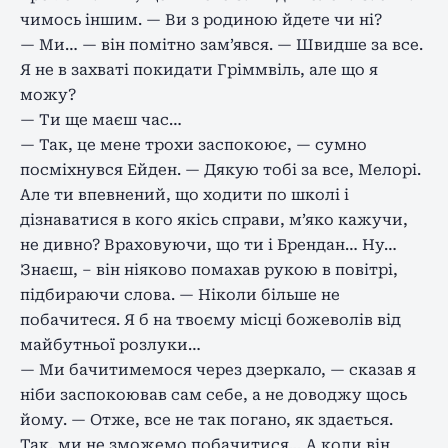
чимось іншим. — Ви з родиною йдете чи ні?
— Ми… — він помітно зам’явся. — Швидше за все.
Я не в захваті покидати Гріммвіль, але що я
можу?
— Ти ще маєш час…
— Так, це мене трохи заспокоює, — сумно
посміхнувся Ейден. — Дякую тобі за все, Мелорі.
Але ти впевнений, що ходити по школі і
дізнаватися в кого якісь справи, м’яко кажучи,
не дивно? Враховуючи, що ти і Брендан… Ну…
Знаєш, – він ніяково помахав рукою в повітрі,
підбираючи слова. — Ніколи більше не
побачитеся. Я б на твоєму місці божеволів від
майбутньої розлуки…
— Ми бачитимемося через дзеркало, — сказав я
ніби заспокоював сам себе, а не доводжу щось
йому. — Отже, все не так погано, як здається.
Так, ми не зможемо побачитися… А коли він