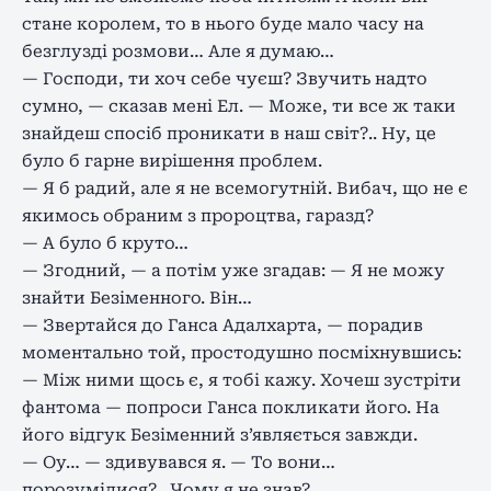
стане королем, то в нього буде мало часу на
безглузді розмови… Але я думаю…
— Господи, ти хоч себе чуєш? Звучить надто
сумно, — сказав мені Ел. — Може, ти все ж таки
знайдеш спосіб проникати в наш світ?.. Ну, це
було б гарне вирішення проблем.
— Я б радий, але я не всемогутній. Вибач, що не є
якимось обраним з пророцтва, гаразд?
— А було б круто…
— Згодний, — а потім уже згадав: — Я не можу
знайти Безіменного. Він…
— Звертайся до Ганса Адалхарта, — порадив
моментально той, простодушно посміхнувшись:
— Між ними щось є, я тобі кажу. Хочеш зустріти
фантома — попроси Ганса покликати його. На
його відгук Безіменний з’являється завжди.
— Оу… — здивувався я. — То вони…
порозумілися?.. Чому я не знав?