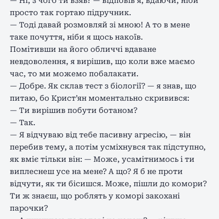
— Ні, з чого ти взяв? — відповів я, вдаючи, ніби
просто так гортаю підручник.
— Тоді давай розмовляй зі мною! А то в мене
таке почуття, ніби я щось накоїв.
Помітивши на його обличчі вдаване
невдоволення, я вирішив, що коли вже маємо
час, то ми можемо побалакати.
— Добре. Як склав тест з біології? — я знав, що
питаю, бо Крист’ян моментально скривився:
— Ти вирішив побути ботаном?
— Так.
— Я відчуваю від тебе пасивну агресію, — він
перебив тему, а потім усміхнувся так підступно,
як вміє тільки він: — Може, усамітнимось і ти
виплеснеш усе на мене? А що? Я б не проти
відчути, як ти бісишся. Може, пішли до комори?
Ти ж знаєш, що роблять у коморі закохані
парочки?