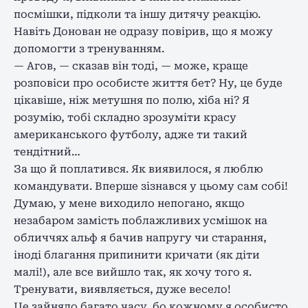
посмішки, підколи та іншу дитячу реакцію.
Навіть Донован не одразу повірив, що я можу
допомогти з тренуванням.
— Агов, — сказав він тоді, — може, краще
розповіси про особисте життя бет? Ну, це буде
цікавіше, ніж метушня по полю, хіба ні? Я
розумію, тобі складно зрозуміти красу
американського футболу, адже ти такий
тендітний…
За що й поплатився. Як виявилося, я люблю
командувати. Вперше зізнався у цьому сам собі!
Думаю, у мене виходило непогано, якщо
незабаром замість поблажливих усмішок на
обличчях альф я бачив напругу чи старання,
іноді благання припинити кричати (як діти
малі!), але все вийшло так, як хочу того я.
Тренувати, виявляється, дуже весело!
Це зайняло багато часу, бо кожному я особисто