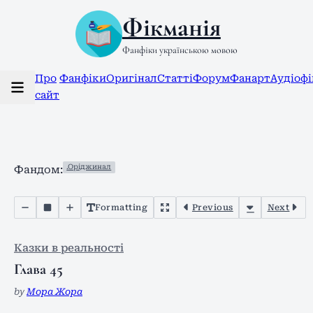
Фікманія
Фанфіки українською мовою
Про
Фанфіки
Оригінал
Статті
Форум
Фанарт
Аудіоф
сайт
.Оріджинал
Фандом:
Formatting
Previous
Next
Казки в реальності
Глава 45
by
Мора Жора