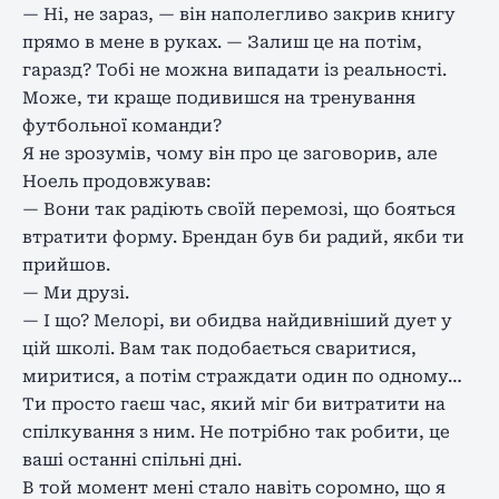
— Ні, не зараз, — він наполегливо закрив книгу
прямо в мене в руках. — Залиш це на потім,
гаразд? Тобі не можна випадати із реальності.
Може, ти краще подивишся на тренування
футбольної команди?
Я не зрозумів, чому він про це заговорив, але
Ноель продовжував:
— Вони так радіють своїй перемозі, що бояться
втратити форму. Брендан був би радий, якби ти
прийшов.
— Ми друзі.
— І що? Мелорі, ви обидва найдивніший дует у
цій школі. Вам так подобається сваритися,
миритися, а потім страждати один по одному…
Ти просто гаєш час, який міг би витратити на
спілкування з ним. Не потрібно так робити, це
ваші останні спільні дні.
В той момент мені стало навіть соромно, що я