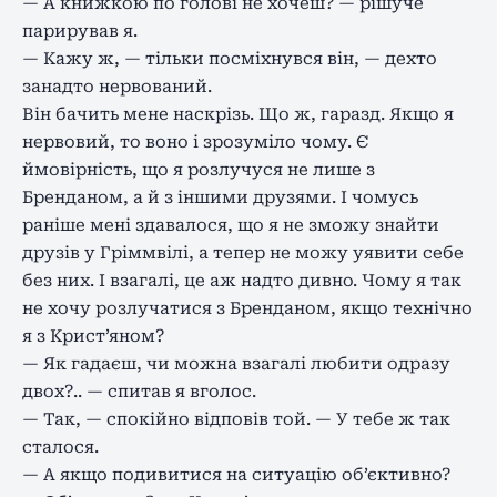
— А книжкою по голові не хочеш? — рішуче
парирував я.
— Кажу ж, — тільки посміхнувся він, — дехто
занадто нервований.
Він бачить мене наскрізь. Що ж, гаразд. Якщо я
нервовий, то воно і зрозуміло чому. Є
ймовірність, що я розлучуся не лише з
Бренданом, а й з іншими друзями. І чомусь
раніше мені здавалося, що я не зможу знайти
друзів у Гріммвілі, а тепер не можу уявити себе
без них. І взагалі, це аж надто дивно. Чому я так
не хочу розлучатися з Бренданом, якщо технічно
я з Крист’яном?
— Як гадаєш, чи можна взагалі любити одразу
двох?.. — спитав я вголос.
— Так, — спокійно відповів той. — У тебе ж так
сталося.
— А якщо подивитися на ситуацію об’єктивно?