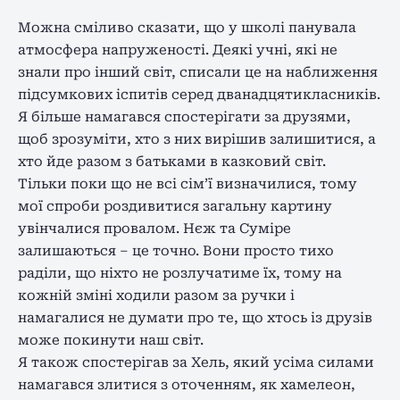
Можна сміливо сказати, що у школі панувала
атмосфера напруженості. Деякі учні, які не
знали про інший світ, списали це на наближення
підсумкових іспитів серед дванадцятикласників.
Я більше намагався спостерігати за друзями,
щоб зрозуміти, хто з них вирішив залишитися, а
хто йде разом з батьками в казковий світ.
Тільки поки що не всі сім’ї визначилися, тому
мої спроби роздивитися загальну картину
увінчалися провалом. Нєж та Суміре
залишаються – це точно. Вони просто тихо
раділи, що ніхто не розлучатиме їх, тому на
кожній зміні ходили разом за ручки і
намагалися не думати про те, що хтось із друзів
може покинути наш світ.
Я також спостерігав за Хель, який усіма силами
намагався злитися з оточенням, як хамелеон,