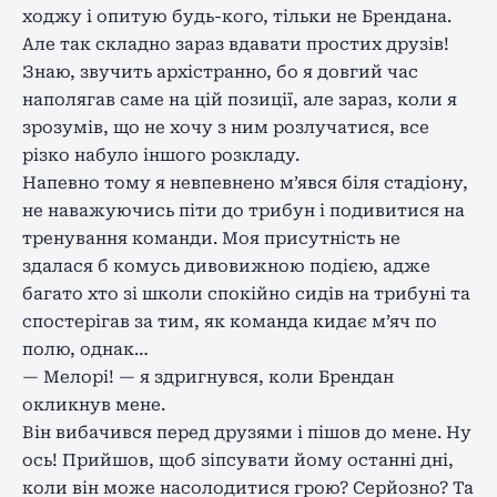
ходжу і опитую будь-кого, тільки не Брендана.
Але так складно зараз вдавати простих друзів!
Знаю, звучить архістранно, бо я довгий час
наполягав саме на цій позиції, але зараз, коли я
зрозумів, що не хочу з ним розлучатися, все
різко набуло іншого розкладу.
Напевно тому я невпевнено м’явся біля стадіону,
не наважуючись піти до трибун і подивитися на
тренування команди. Моя присутність не
здалася б комусь дивовижною подією, адже
багато хто зі школи спокійно сидів на трибуні та
спостерігав за тим, як команда кидає м’яч по
полю, однак…
— Мелорі! — я здригнувся, коли Брендан
окликнув мене.
Він вибачився перед друзями і пішов до мене. Ну
ось! Прийшов, щоб зіпсувати йому останні дні,
коли він може насолодитися грою? Серйозно? Та