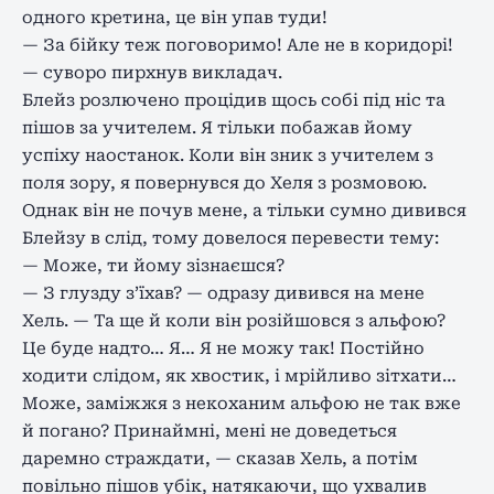
одного кретина, це він упав туди!
— За бійку теж поговоримо! Але не в коридорі!
— суворо пирхнув викладач.
Блейз розлючено процідив щось собі під ніс та
пішов за учителем. Я тільки побажав йому
успіху наостанок. Коли він зник з учителем з
поля зору, я повернувся до Хеля з розмовою.
Однак він не почув мене, а тільки сумно дивився
Блейзу в слід, тому довелося перевести тему:
— Може, ти йому зізнаєшся?
— З глузду з’їхав? — одразу дивився на мене
Хель. — Та ще й коли він розійшовся з альфою?
Це буде надто… Я… Я не можу так! Постійно
ходити слідом, як хвостик, і мрійливо зітхати…
Може, заміжжя з некоханим альфою не так вже
й погано? Принаймні, мені не доведеться
даремно страждати, — сказав Хель, а потім
повільно пішов убік, натякаючи, що ухвалив