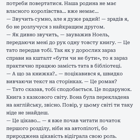
потреби повертатися. Наша родина не має
власного королівства… вже немає…
— Звучить сумно, але я дуже радий! — зрадів я,
бо не розлучуся з найкращим другом.
— Як дивно звучить, — зауважив Ноель,
передаючи мені до рук одну товсту книгу. — Це
тато передав тобі. Так як у дорослих зараз
справи на кшталт «бути чи не бути», то я зараз
практично працюю замість тата в бібліотеці.
— А що за книжка?.. — поцікавився я, швидко
вивчаючи текст на сторінках. — Це роман?
— Тато сказав, тобі сподобається. Це подарунок.
Книга з казкового світу. Вона була перекладена
на англійську, звісно. Повір, у цьому світі ти таку
ніде не знайдеш.
— Це цікаво… — я вже почав читати початок
першого розділу, ніби на автопілоті, бо
природжена цікавість відіграла свою роль.