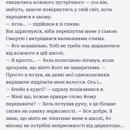
лякаючись кожного зустрічного — ось він,
мабуть, захоче повернутись у свій світ, хоча
народився в цьому.
— Агов… — підійшов я зі спини.
Він здригнувся, ніби переплутав мене з самою
Смертю і витріщився наляканими очима.
— Все нормально. Тобі не треба так шарахатися
від кожного в цій школі.
— Я просто… — Хель полегшено зітхнув, коли
зрозумів, що ніхто його не задиратиме. —
Просто я почув, як деякі мої однокласники
вирішили підрізати мені волосся. Ось і…
— Блейз в курсі? — одразу поцікавився я.
— Мені що, кожне прикре слово йому
передавати? — Хель почухав руку, а це більше
схоже на ознаку нервозності. — Все добре. Я
знаю, що ніхто не чіпатиме мене в школі, бо
нікому не потрібні неприємності від директора…