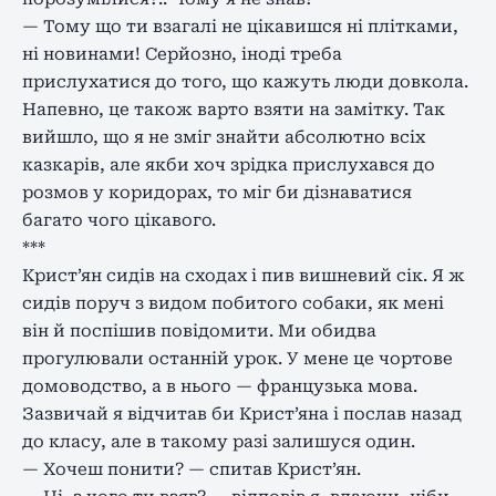
— Тому що ти взагалі не цікавишся ні плітками,
ні новинами! Серйозно, іноді треба
прислухатися до того, що кажуть люди довкола.
Напевно, це також варто взяти на замітку. Так
вийшло, що я не зміг знайти абсолютно всіх
казкарів, але якби хоч зрідка прислухався до
розмов у коридорах, то міг би дізнаватися
багато чого цікавого.
***
Крист’ян сидів на сходах і пив вишневий сік. Я ж
сидів поруч з видом побитого собаки, як мені
він й поспішив повідомити. Ми обидва
прогулювали останній урок. У мене це чортове
домоводство, а в нього — французька мова.
Зазвичай я відчитав би Крист’яна і послав назад
до класу, але в такому разі залишуся один.
— Хочеш понити? — спитав Крист’ян.