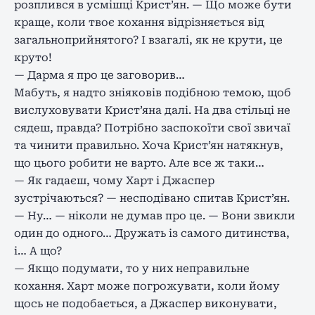
розплився в усмішці Крист’ян. — Що може бути
краще, коли твоє кохання відрізняється від
загальноприйнятого? І взагалі, як не крути, це
круто!
— Дарма я про це заговорив…
Мабуть, я надто зніяковів подібною темою, щоб
вислуховувати Крист’яна далі. На два стільці не
сядеш, правда? Потрібно заспокоїти свої звичаї
та чинити правильно. Хоча Крист’ян натякнув,
що цього робити не варто. Але все ж таки…
— Як гадаєш, чому Харт і Джаспер
зустрічаються? — несподівано спитав Крист’ян.
— Ну… — ніколи не думав про це. — Вони звикли
один до одного… Дружать із самого дитинства,
і… А що?
— Якщо подумати, то у них неправильне
кохання. Харт може погрожувати, коли йому
щось не подобається, а Джаспер виконувати,