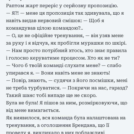
Раптом жарт переріс у серйозну пропозицію.
— Я?! — мене ця пропозиція так здивувала, що я
навіть видав нервовий смішок: — Щоб я
командував цілою командою?..
— О, це не офіційне тренування, — він узяв мене
за руку і я відчув, як пробігли мурашки по шкірі.
— Нам просто потрібний хтось, хто знає правила
і голосно керуватиме процесом. Хто як не ти?
— Чого б твоїй команді слухати мене? — слабо
упирався я. — Вони навіть мене не знають!
— Повір, знають, — судячи з його посмішки, мені
не треба турбуватися. — Покричи на нас, гаразд?
Такий шанс тобі випаде ще не скоро.
Була не була! Я пішов за ним, розмірковуючи, що
від мене вимагається.
Як виявилося, вся команда була налаштована на
тренування, а оголошення Брендана, що її
проведу я, викликало в них поблажливі