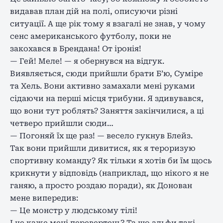
видавав план дій на полі, описуючи різні
ситуації. А ще рік тому я взагалі не знав, у чому
сенс американського футболу, поки не
закохався в Брендана! От іронія!
— Гей! Меле! — я обернувся на відгук.
Виявляється, сюди прийшли брати Б’ю, Суміре
та Хель. Вони активно замахали мені руками
сідаючи на перші місця трибуни. Я здивувався,
що вони тут роблять? Заняття закінчилися, а ці
четверо прийшли сюди…
— Погоняй їх ще раз! — весело гукнув Блейз.
Так вони прийшли дивитися, як я тероризую
спортивну команду? Як тільки я хотів би їм щось
крикнути у відповідь (наприклад, що нікого я не
ганяю, а просто роздаю поради), як Донован
мене випередив:
— Це монстр у людському тілі!
І це каже мені перевертень? Та що альфи такі