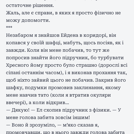
остаточне рішення.
Жаль, але є справи, в яких я просто фізично не
можу допомогти.
***
Незабаром я знайшов Ейдена в коридорі, він
копався у своїй шафці, мабуть, щось посіяв, як і
завжди. Коли він мене побачив, то тут же
попросив знайти його підручник, бо турбувати
Хресного йому просто було страшно (дорослі всі
сіпані останнім часом), і я виконав прохання так,
щоб ніхто зайвий цього не побачив. Закрив його
шафку, подумки промовив заклинання, якому
мене навчив тато (коли я втратив окуляри
ввечері), а коли відкрив…
— Дякую! — Ел схопив підручник з фізики. — У
мене голова забита зовсім іншим!
— Воно й зрозуміло, — м’яко сказав я,
промовчавши, що в нього завжди голова забита