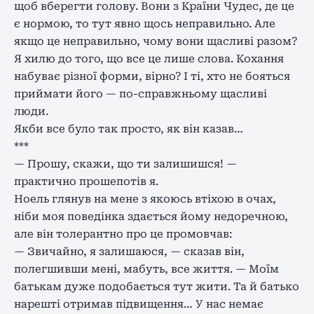
щоб вберегти голову. Вони з Країни Чудес, де це
є нормою, то тут явно щось неправильно. Але
якщо це неправильно, чому вони щасливі разом?
Я хилю до того, що все це лише слова. Кохання
набуває різної форми, вірно? І ті, хто не бояться
приймати його — по-справжньому щасливі
люди.
Якби все було так просто, як він казав…
***
— Прошу, скажи, що ти залишишся! —
практично прошепотів я.
Ноель глянув на мене з якоюсь втіхою в очах,
ніби моя поведінка здається йому недоречною,
але він толерантно про це промовчав:
— Звичайно, я залишаюся, — сказав він,
полегшивши мені, мабуть, все життя. — Моїм
батькам дуже подобається тут жити. Та й батько
нарешті отримав підвищення… У нас немає