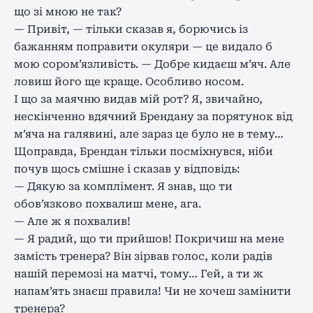
що зі мною не так?
— Привіт, — тільки сказав я, борючись із
бажанням поправити окуляри — це видало б
мою сором’язливість. — Добре кидаєш м’яч. Але
ловиш його ще краще. Особливо носом.
І що за маячню видав мій рот? Я, звичайно,
нескінченно вдячний Брендану за порятунок від
м’яча на галявині, але зараз це було не в тему…
Щоправда, Брендан тільки посміхнувся, ніби
почув щось смішне і сказав у відповідь:
— Дякую за комплімент. Я знав, що ти
обов’язково похвалиш мене, ага.
— Але ж я похвалив!
— Я радий, що ти прийшов! Покричиш на мене
замість тренера? Він зірвав голос, коли радів
нашій перемозі на матчі, тому… Гей, а ти ж
напам’ять знаєш правила! Чи не хочеш замінити
тренера?