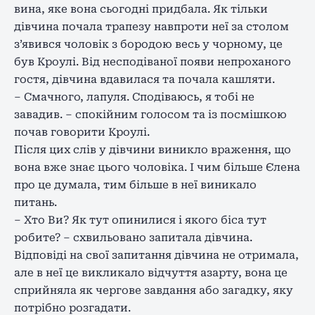
вина, яке вона сьогодні придбала. Як тільки
дівчина почала трапезу навпроти неї за столом
з’явився чоловік з бородою весь у чорному, це
був Кроулі. Від несподіваної появи непроханого
гостя, дівчина вдавилася та почала кашляти.
– Смачного, лапуля. Сподіваюсь, я тобі не
завадив. – спокійним голосом та із посмішкою
почав говорити Кроулі.
Після цих слів у дівчини виникло враження, що
вона вже знає цього чоловіка. І чим більше Єлена
про це думала, тим більше в неї виникало
питань.
– Хто Ви? Як тут опинилися і якого біса тут
робите? – схвильовано запитала дівчина.
Відповіді на свої запитання дівчина не отримала,
але в неї це викликало відчуття азарту, вона це
сприйняла як чергове завдання або загадку, яку
потрібно розгадати.