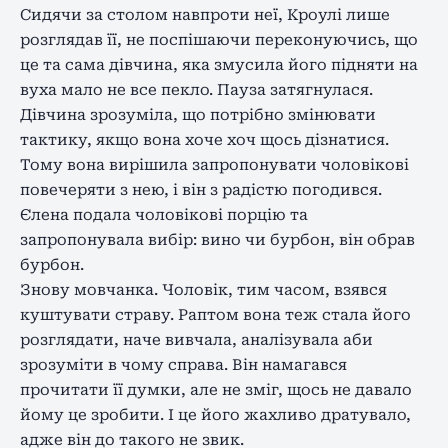
Сидячи за столом навпроти неї, Кроулі лише
розглядав її, не поспішаючи переконуючись, що
це та сама дівчина, яка змусила його підняти на
вуха мало не все пекло. Пауза затягнулася.
Дівчина зрозуміла, що потрібно змінювати
тактику, якщо вона хоче хоч щось дізнатися.
Тому вона вирішила запропонувати чоловікові
повечеряти з нею, і він з радістю погодився.
Єлена подала чоловікові порцію та
запропонувала вибір: вино чи бурбон, він обрав
бурбон.
Знову мовчанка. Чоловік, тим часом, взявся
куштувати страву. Раптом вона теж стала його
розглядати, наче вивчала, аналізувала аби
зрозуміти в чому справа. Він намагався
прочитати її думки, але не зміг, щось не давало
йому це зробити. І це його жахливо дратувало,
адже він до такого не звик.