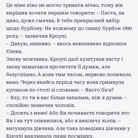
Це німе кіно не могло тривати вічно, тому він
вирішив почати першим говорити: – Паста, на
диво, дуже смачна. В тебе прекрасний вибір
щодо бурбону. Не кожному до смаку бурбон 1890
року. – зазначив Кроулі.
– Дякую, напевно. – якось невпевнено відповіла
Єлена.
Знову мовчанка. Кроулі далі куштував пасту і
знову намагався прочитати її думки, але
безуспішно. А вона тим часом, нервово попивала
вино. Через якийсь період часу вона гримнула
кулаком по столі зі словами: – Якого біса?
– Вау, то ти в нас більш запальна, ніж я думав. –
спокійно зазначив чоловік.
– Досить з мене! Або Ви починаєте говорити хто
Ви і як тут опинилися, або я викличу копів. –
вигукнула дівчина. Але така поведінка дівчини у
Кроулі викликала лише посмішку.