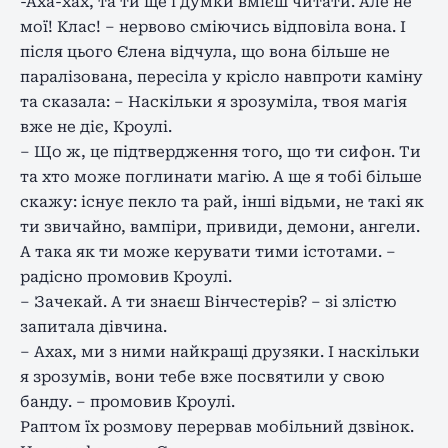
-Аха-хах, та ти ще і думки вмієш читати. Але не
мої! Клас! – нервово сміючись відповіла вона. І
після цього Єлена відчула, що вона більше не
паралізована, пересіла у крісло навпроти каміну
та сказала: – Наскільки я зрозуміла, твоя магія
вже не діє, Кроулі.
– Що ж, це підтвердження того, що ти сифон. Ти
та хто може поглинати магію. А ще я тобі більше
скажу: існує пекло та рай, інші відьми, не такі як
ти звичайно, вампіри, привиди, демони, ангели.
А така як ти може керувати тими істотами. –
радісно промовив Кроулі.
– Зачекай. А ти знаєш Вінчестерів? – зі злістю
запитала дівчина.
– Ахах, ми з ними найкращі друзяки. І наскільки
я зрозумів, вони тебе вже посвятили у свою
банду. – промовив Кроулі.
Раптом їх розмову перервав мобільний дзвінок.