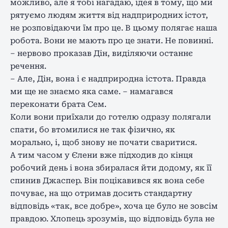
можливо, але я тобі нагадаю, ідея в тому, що ми
рятуємо людям життя від надприродних істот,
не розповідаючи їм про це. В цьому полягає наша
робота. Вони не мають про це знати. Не повинні.
– нервово проказав Дін, виділяючи останнє
речення.
– Але, Дін, вона і є надприродна істота. Правда
ми ще не знаємо яка саме. – намагався
переконати брата Сем.
Коли вони приїхали до готелю одразу полягали
спати, бо втомилися не так фізично, як
морально, і, щоб знову не почати сваритися.
А тим часом у Єлени вже підходив до кінця
робочий день і вона збиралася йти додому, як її
спинив Джаспер. Він поцікавився як вона себе
почуває, на що отримав досить стандартну
відповідь «так, все добре», хоча це було не зовсім
правдою. Хлопець зрозумів, що відповідь була не