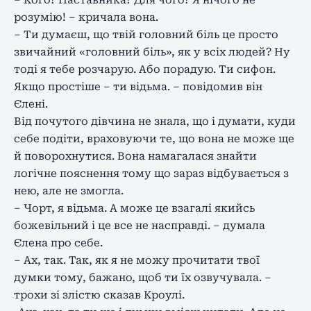
– Кого? Наставника? Для чого? Я нічого не
розумію! – кричала вона.
– Ти думаєш, що твій головний біль це просто
звичайний «головний біль», як у всіх людей? Ну
тоді я тебе розчарую. Або порадую. Ти сифон.
Якщо простіше – ти відьма. – повідомив він
Єлені.
Від почутого дівчина не знала, що і думати, куди
себе подіти, враховуючи те, що вона не може ще
й поворохнутися. Вона намагалася знайти
логічне пояснення тому що зараз відбувається з
нею, але не змогла.
– Чорт, я відьма. А може це взагалі якийсь
божевільний і це все не насправді. – думала
Єлена про себе.
– Ах, так. Так, як я не можу прочитати твої
думки тому, бажано, щоб ти їх озвучувала. –
трохи зі злістю сказав Кроулі.