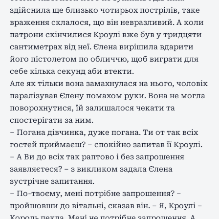
здійснила ще близько чотирьох пострілів, таке
враження склалося, що він невразливий. А коли
патрони скінчилися Кроулі вже був у тридцяти
сантиметрах від неї. Єлена вирішила вдарити
його пістолетом по обличчю, щоб виграти для
себе кілька секунд аби втекти.
Але як тільки вона замахнулася на нього, чоловік
паралізував Єлену помахом руки. Вона не могла
поворохнутися, їй залишалося чекати та
спостерігати за ним.
– Погана дівчинка, дуже погана. Ти от так всіх
гостей приймаєш? – спокійно запитав її Кроулі.
– А Ви до всіх так раптово і без запрошення
заявляєтеся? – з викликом задала Єлена
зустрічне запитання.
– По-твоєму, мені потрібне запрошення? –
пройшовши до вітальні, сказав він. – Я, Кроулі –
Король пекла. Мені не потрібне запрошення. А