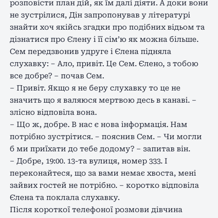
розповісти план дій, як їм далі діяти. А доки вони
не зустрілися, Дін запропонував у літературі
знайти хоч якійсь згадки про подібних відьом та
дізнатися про Єлену і її сім’ю як можна більше.
Сем передзвонив удруге і Єлена підняла
слухавку: – Ало, привіт. Це Сем. Єлено, з тобою
все добре? – почав Сем.
– Привіт. Якщо я не беру слухавку то це не
значить що я валяюся мертвою десь в канаві. –
злісно відповіла вона.
– Що ж, добре. В нас є нова інформація. Нам
потрібно зустрітися. – пояснив Сем. – Чи могли
б ми приїхати до тебе додому? – запитав він.
– Добре, 19:00. 13-та вулиця, номер 333. І
переконайтеся, що за вами немає хвоста, мені
зайвих гостей не потрібно. – коротко відповіла
Єлена та поклала слухавку.
Після короткої телефоної розмови дівчина