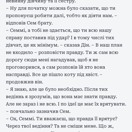
невинну дівчину та її сестру.
– Ну для початку можна було сказати, що ти
пропонуєш робити далі, тобто як діяти нам. –
відповів Сем брату.
– Семмі, а тобі не здається, що ти всю нашу
справу поставив під удар? І в тому числі тих
дівчат, це як мінімум. – сказав Дін. – В наш план
не входило – розповісти правду. Ти ж сам всю
дорогу сюди мені нагадував, щоб я не
проговорився, а сам розповів їй хто вона
насправді. Все це пішло коту під хвіст. –
продовжив він.
– Я знаю, але це було необхідно. Після тих
ведіннь я зрозумів, що вона має знати правду.
Але не зараз і не всю. І по ідеї це має їх врятувати.
– повчально зазначив Сем.
– Ох, Семмі. Ти вважаєш, що правда її врятує?
Через твої ведіння? Та не сміши мене. Що ж,