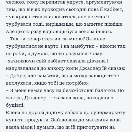
чесною, тому перепитав удруге, аргументуючи
тим, що він як проходив сьогодні повз її кабінет,
чув крик і став хвилюватися, але не став її
турбувати тоді, вирішивши, що запитає пізніше.
Але цього разу відповідь була зовсім іншою.
– Так ти тепер стежиш за мною? За мене
турбуватися не варто. І на майбутнє – ніколи так
не роби, я думаю, що ти розумієш чому.
-зачиняючи свій кабінет сказала дівчина і
напрявлялася до виходу коли Джаспер їй сказав:
– Добре, але пам’ятай, що я можу завжди тебе
вислухати, якщо тобі це потрібно.
– В мене немає часу на беззмістовні балачки. До
завтра, Джаспер. – сказала вона, виходячи з
будівлі.
Єлена по дорозі додому заїхала до супермаркету
купити продукти. Зайшовши до магазину вона
взяла візок і думала, що ж їй приготувати на