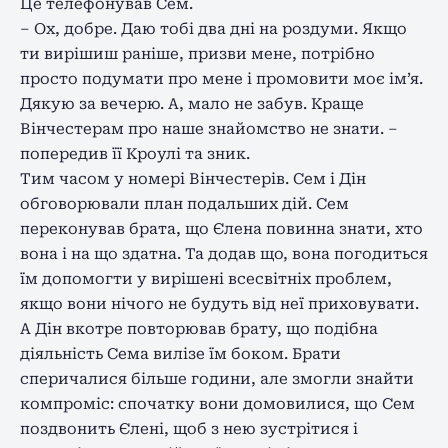
Це телефонував Сем.
– Ох, добре. Даю тобі два дні на роздуми. Якщо
ти вирішиш раніше, призви мене, потрібно
просто подумати про мене і промовити моє ім’я.
Дякую за вечерю. А, мало не забув. Краще
Вінчестерам про наше знайомство не знати. –
попередив її Кроулі та зник.
Тим часом у номері Вінчестерів. Сем і Дін
обговорювали план подальших дій. Сем
переконував брата, що Єлена повинна знати, хто
вона і на що здатна. Та додав що, вона погодиться
їм допомогти у вирішені всесвітніх проблем,
якщо вони нічого не будуть від неї приховувати.
А Дін вкотре повторював брату, що подібна
діяльність Сема вилізе їм боком. Брати
сперичалися більше години, але змогли знайти
компроміс: спочатку вони домовилися, що Сем
поздвонить Єлені, щоб з нею зустрітися і