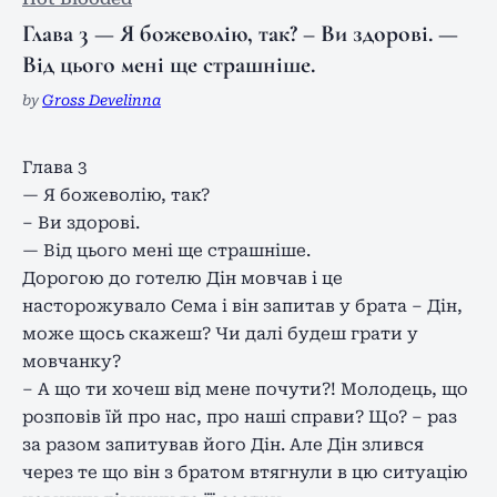
Глава 3 — Я божеволію, так? – Ви здорові. —
Від цього мені ще страшніше.
by
Gross Develinna
Глава 3
— Я божеволію, так?
– Ви здорові.
— Від цього мені ще страшніше.
Дорогою до готелю Дін мовчав і це
насторожувало Сема і він запитав у брата – Дін,
може щось скажеш? Чи далі будеш грати у
мовчанку?
– А що ти хочеш від мене почути?! Молодець, що
розповів їй про нас, про наші справи? Що? – раз
за разом запитував його Дін. Але Дін злився
через те що він з братом втягнули в цю ситуацію