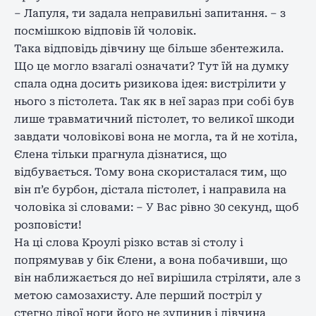
– Лапуля, ти задала неправильні запитання. – з
посмішкою відповів їй чоловік.
Така відповідь дівчину ще більше збентежила.
Що це могло взагалі означати? Тут їй на думку
спала одна досить ризикова ідея: вистрілити у
нього з пістолета. Так як в неї зараз при собі був
лише травматичний пістолет, то великої шкоди
завдати чоловікові вона не могла, та й не хотіла,
Єлена тільки прагнула дізнатися, що
відбувається. Тому вона скористалася тим, що
він п’є бурбон, дістала пістолет, і направила на
чоловіка зі словами: – У Вас рівно 30 секунд, щоб
розповісти!
На ці слова Кроулі різко встав зі столу і
попрямував у бік Єлени, а вона побачивши, що
він наближається до неї вирішила стріляти, але з
метою самозахисту. Але перший постріл у
стегно лівої ноги його не зупинив і дівчина