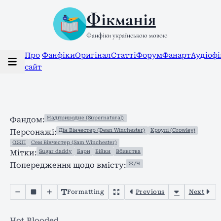
Фікманія
Фанфіки українською мовою
Про
Фанфіки
Оригінал
Статті
Форум
Фанарт
Аудіоф
сайт
Надприродне (Supernatural)
Фандом:
Дін Вінчестер (Dean Winchester)
Кроулі (Crowley)
Персонажі:
ОЖП
Сем Вінчестер (Sam Winchester)
Sugar daddy
Бари
Бійки
Вбивства
Мітки:
Ж/Ч
Попередження щодо вмісту:
Formatting
Previous
Next
Hot Blooded