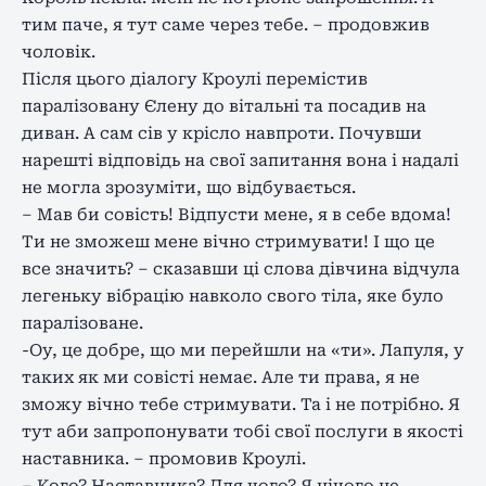
тим паче, я тут саме через тебе. – продовжив
чоловік.
Після цього діалогу Кроулі перемістив
паралізовану Єлену до вітальні та посадив на
диван. А сам сів у крісло навпроти. Почувши
нарешті відповідь на свої запитання вона і надалі
не могла зрозуміти, що відбувається.
– Мав би совість! Відпусти мене, я в себе вдома!
Ти не зможеш мене вічно стримувати! І що це
все значить? – сказавши ці слова дівчина відчула
легеньку вібрацію навколо свого тіла, яке було
паралізоване.
-Оу, це добре, що ми перейшли на «ти». Лапуля, у
таких як ми совісті немає. Але ти права, я не
зможу вічно тебе стримувати. Та і не потрібно. Я
тут аби запропонувати тобі свої послуги в якості
наставника. – промовив Кроулі.