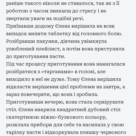
раніше такого ніколи не ставалося, так як з її
роботою з часом звикаєш до стресу і не
звертаєш уваги на подібні речі.
Приїхавши додому Єлена вирішила на всяк
випадок випити таблетку від головного болю.
Розібравши пакунки, дівчина увімкнула
улюблений плейлист, а потім вона приступила
до приготування пасти.
Під час процесу приготування вона намагалася
розібратися з «тарганами» в голові, але
виходило в неї не дуже. Тому Єлена вирішила
відкласти вирішення цієї проблеми на завтра, а
зараз повечеряти, що вона і зробила.
Приготувавши вечерю, вона стала сервірувати
стіл. Єлена накрила квадратний дубовий стіл
скатертиною ніжно-бузкового кольору,
розклала прибори для себе та насипала у свою
тарілку пасти і відкоркувала пляшку червоного