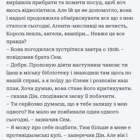
вирішила прибрати та помити посуд, щоб хоч
якось відволіктися. Але їй це не допомогло, вона
і надалі продовжила обмірковувати все що з нею
сталося сьогодні. Агенти-мисливці на нечисть,
Король пекла, ангели, вампіри… Невже це все
правда?
– Вона погодилася зустрітися завтра о 19:00. –
повідомив брата Сем.
– Добре. Пропоную діяти наступним чином: ти
їдеш в міську бібліотеку і знаходиш там щось по
нашій справі, а я поїду до Єлени і розповім наш
план. Хоча думаю, вона стане його критикувати.
– сказав Дін, сподівався знову її побачити.
– Ти серйозно думаєш, що я тебе залишу з нею
одного? Ви мало не повбивали один одного
сьогодні. – зазначив Сем.
– Я можу про себе подбати. Тим більше в мене є
противідьомські кулі. – заперечив Дін. Але він і