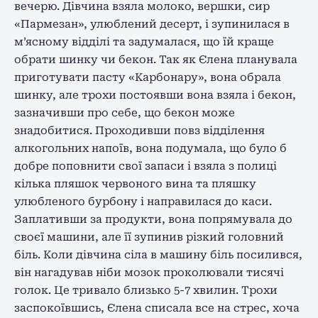
вечерю. Дівчина взяла молоко, вершки, сир
«Пармезан», улюблений десерт, і зупинилася в
м’ясному відділі та задумалася, що їй краще
обрати шинку чи бекон. Так як Єлена планувала
приготувати пасту «Карбонару», вона обрала
шинку, але трохи постоявши вона взяла і бекон,
зазначивши про себе, що бекон може
знадобитися. Проходивши повз відділення
алкогольних напоїв, вона подумала, що було б
добре поповнити свої запаси і взяла з полиці
кілька пляшок червоного вина та пляшку
улюбленого бурбону і направилася до каси.
Заплативши за продукти, вона попрямувала до
своєї машини, але її зупинив різкий головний
біль. Коли дівчина сіла в машину біль посилився,
він нагадував ніби мозок проколювали тисячі
голок. Це тривало близько 5-7 хвилин. Трохи
заспокоївшись, Єлена списала все на стрес, хоча