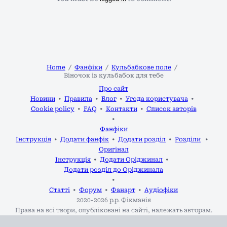
Home
Фанфіки
Кульбабкове поле
Віночок із кульбабок для тебе
Про сайт
Новини
Правила
Блог
Угода користувача
Cookie policy
FAQ
Контакти
Список авторів
Фанфіки
Інструкція
Додати фанфік
Додати розділ
Розділи
Оригінал
Інструкція
Додати Оріджинал
Додати розділ до Оріджинала
Статті
Форум
Фанарт
Аудіофіки
2020-2026 р.р.
Фікманія
Права на всі твори, опубліковані на сайті, належать авторам.
Адміністрація не несе відповідальності за зміст робіт.