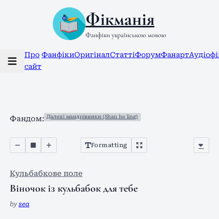
Фікманія
Фанфіки українською мовою
Про
Фанфіки
Оригінал
Статті
Форум
Фанарт
Аудіоф
сайт
Далекі мандрівники (Shan he ling)
Фандом:
Formatting
Кульбабкове поле
Віночок із кульбабок для тебе
by
sea