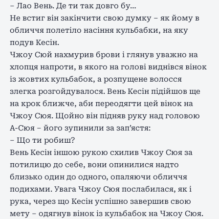
– Лао Вень. Де ти так довго бу…
Не встиг він закінчити свою думку – як йому в
обличчя полетіло насіння кульбабки, на яку
подув Кесін.
Чжоу Сюй нахмурив брови і глянув уважно на
хлопця напроти, в якого на голові виднівся вінок
із жовтих кульбабок, а розпущене волосся
злегка розгойдувалося. Вень Кесін підійшов ще
на крок ближче, аби переодягти цей вінок на
Чжоу Сюя. Щойно він підняв руку над головою
А-Сюя – його зупинили за зап’ястя:
– Що ти робиш?
Вень Кесін іншою рукою схилив Чжоу Сюя за
потилицю до себе, вони опинилися надто
близько один до одного, опаляючи обличчя
подихами. Увага Чжоу Сюя послабилася, як і
рука, через що Кесін успішно завершив свою
мету – одягнув вінок із кульбабок на Чжоу Сюя.