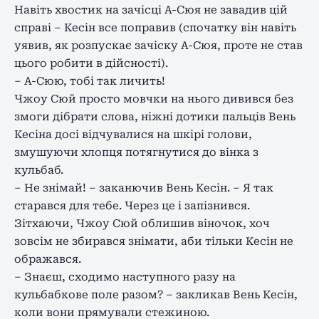
Навіть хвостик на зачісці А-Сюя не завадив цій
справі – Кесін все поправив (спочатку він навіть
уявив, як розпускає зачіску А-Сюя, проте не став
цього робити в дійсності).
– А-Сюю, тобі так личить!
Чжоу Сюй просто мовчки на нього дивився без
змоги дібрати слова, ніжні дотики пальців Вень
Кесіна досі відчувалися на шкірі голови,
змушуючи хлопця потягнутися до вінка з
кульбаб.
– Не знімай! – заканючив Вень Кесін. – Я так
старався для тебе. Через це і запізнився.
Зітхаючи, Чжоу Сюй облишив віночок, хоч
зовсім не збирався знімати, аби тільки Кесін не
ображався.
– Знаєш, сходимо наступного разу на
кульбабкове поле разом? – закликав Вень Кесін,
коли вони прямували стежиною.