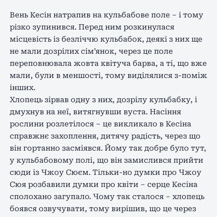
Вень Кесін натрапив на кульбабове поле – і тому
різко зупинився. Перед ним розкинулася
місцевість із безліччю кульбабок, деякі з них ще
не мали дозрілих сім’янок, через це поле
переповнювала жовта квітуча барва, а ті, що вже
мали, були в меншості, тому виділялися з-поміж
інших.
Хлопець зірвав одну з них, дозрілу кульбабку, і
дмухнув на неї, витягнувши вуста. Насіння
рослини розлетілося – це викликало в Кесіна
справжнє захоплення, дитячу радість, через що
він гортанно засміявся. Йому так добре було тут,
у кульбабовому полі, що він замислився прийти
сюди із Чжоу Сюєм. Тільки-но думки про Чжоу
Сюя розбавили думки про квіти – серце Кесіна
сполохано загупало. Чому так сталося – хлопець
боявся озвучувати, тому вирішив, що це через