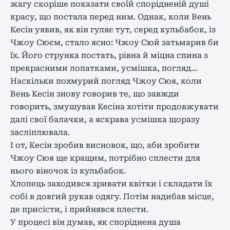
жагу скоріше показати своїй спорідненій душі
красу, що постала перед ним. Однак, коли Вень
Кесін уявив, як він гуляє тут, серед кульбабок, із
Чжоу Сюєм, стало ясно: Чжоу Сюй затьмарив би
їх. Його струнка постать, рівна й міцна спина з
прекрасними лопатками, усмішка, погляд…
Наскільки похмурий погляд Чжоу Сюя, коли
Вень Кесін знову говорив те, що завжди
говорить, змушував Кесіна хотіти продовжувати
далі свої балачки, а яскрава усмішка щоразу
засліплювала.
І от, Кесін зробив висновок, що, аби зробити
Чжоу Сюя ще кращим, потрібно сплести для
нього віночок із кульбабок.
Хлопець заходився зривати квітки і складати їх
собі в довгий рукав одягу. Потім надибав місце,
де присісти, і прийнявся плести.
У процесі він думав, як споріднена душа