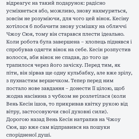
відреагує на такий подарунок: радісно
усміхнеться або, можливо, знову нахмуриться,
зовсім не розуміючи, для чого цей вінок. Кесіну
хотілося б побачити знову усмішку на обличчі
Чжоу Сюя, тому він старався плести ідеально.
Коли робота була завершена – хлопець піднявся і
спробував одягти вінок на себе. Кесін розпустив
волосся, аби вінок не спадав, до того це
трапилося через його зачіску. Перед тим, як
піти, він зірвав ще одну кульбабку, але вже зрілу,
з пухнастим вершечком. Тепер перед ним
постало нове завдання – донести її цілою, щоб
жодна насінина з чубком не розлетілася (коли
Вень Кесін ішов, то прикривав квітку рукою від
вітру, застосовуючи свої духовні сили).
Дорогою назад Вень Кесін натрапив на Чжоу
Сюя, що вже сам відправився на пошуки
спорідненої душі.