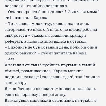
запропонували перевести в місто побільше, от і
довелося – спокійно пояснила я
– Ось так просто й погодилася? А як твоя мама і
ти? -запитала Карена
– Ти ж знаєш мою тітку, якщо вона чимось
загорілася, то нікого й нічого не питає, робе на
свій розсуд – сказала я ставлячи крапку в
рефераті, а після потягнувшись на стільці.
– Виходить це був останній день, коли ми один
одного бачили? – сумно запитала Карена
– Ага
Я встала з стільця і ​​пройшла кругами в темній
кімнаті, розминаючись. Карена мовчки
подивилася на це і сказавши “вдачі, тоді” зникла
з поля зору.
Я ж побачивши що вже темінь зачинила вікно,
таки на першому поверсі живу.
Ввімкнувши маленький світильник на тумбі, я