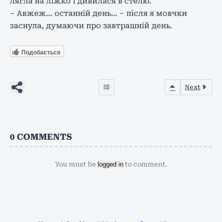
лягла на ліжко і дивилася в стелю.
– Авжеж… останній день… – після я мовчки
заснула, думаючи про завтрашній день.
Подобається
Next
0
COMMENTS
You must be
logged in
to comment.