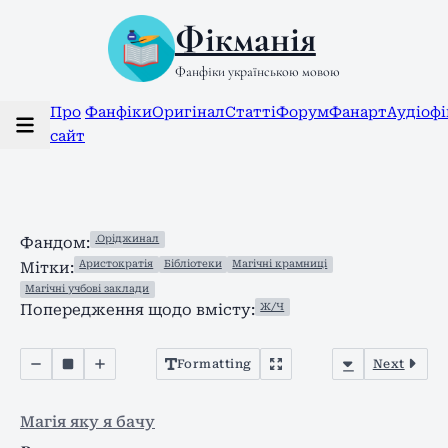
Фікманія
Фанфіки українською мовою
Про
Фанфіки
Оригінал
Статті
Форум
Фанарт
Аудіоф
сайт
.Оріджинал
Фандом:
Аристократія
Бібліотеки
Магічні крамниці
Мітки:
Магічні учбові заклади
Ж/Ч
Попередження щодо вмісту:
Formatting
Next
Магія яку я бачу