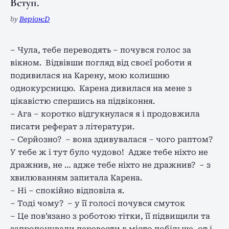
Вступ.
by
Веріон:D
– Чула, тебе переводять – почувся голос за
вікном. Відвівши погляд від своєї роботи я
подивилася на Карену, мою колишню
однокурсницю. Карена дивилася на мене з
цікавістю спершись на підвіконня.
– Ага – коротко відгукнулася я і продовжила
писати реферат з літератури.
– Серйозно? – вона здивувалася – чого раптом?
У тебе ж і тут було чудово! Адже тебе ніхто не
дражнив, не … адже тебе ніхто не дражнив? – з
хвилюванням запитала Карена.
– Ні – спокійно відповіла я.
– Тоді чому? – у її голосі почувся смуток
– Це пов’язано з роботою тітки, її підвищили та