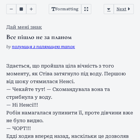
Formatting
Next
Дай мені знак
Все пішло не за планом
by
полуниця з паляницею тапок
Здається, що пройшла ціла вічність з того
моменту, як Стіва затягнуло під воду. Першою
від шоку отямилася Ненсі.
— Чекайте тут! — Скомандувала вона та
стрибнула у воду.
— Ні Ненсі!!!
Робін намагалася зупинити її, проте дівчини вже
не було видно.
— ЧОРТ!!!
Едді ходив вперед назад, наскільки це дозволяв