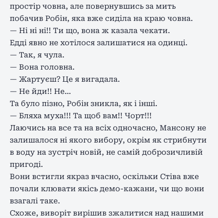
простір човна, але повернувшись за мить
побачив Робін, яка вже сиділа на краю човна.
— Ні ні ні!! Ти що, вона ж казала чекати.
Едді явно не хотілося залишатися на одинці.
— Так, я чула.
— Вона головна.
— Жартуєш? Це я вигадала.
— Не йди!! Не…
Та було пізно, Робін зникла, як і інші.
— Бляха муха!!! Та щоб вам!! Чорт!!!
Лаючись на все та на всіх одночасно, Мансону не
залишалося ні якого вибору, окрім як стрибнути
в воду на зустріч новій, не самій доброзичливій
пригоді.
Вони встигли якраз вчасно, оскільки Стіва вже
почали клювати якісь демо-кажани, чи що вони
взагалі таке.
Схоже, виворіт вирішив зжалитися над нашими