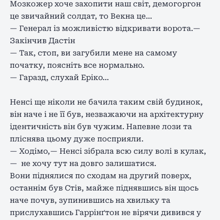
Мозкожер хоче захопити наш світ, демогоргон
це звичайний солдат, то Векна це…
— Генерал із можливістю відкривати ворота.—
Закінчив Дастін
— Так, стоп, ви загубили мене на самому
початку, поясніть все нормально.
— Гаразд, слухай Еріко…
Ненсі ще ніколи не бачила таким свій будинок,
він наче і не її був, незважаючи на архітектурну
ідентичність він був чужим. Напевне лози та
пліснява цьому дуже посприяли.
— Ходімо,— Ненсі зібрала всю силу волі в кулак,
— не хочу тут на довго залишатися.
Вони піднялися по сходам на другий поверх,
останнім був Стів, майже піднявшись він щось
наче почув, зупинившись на хвильку та
прислухавшись Гаррінґтон не вірячи дивився у