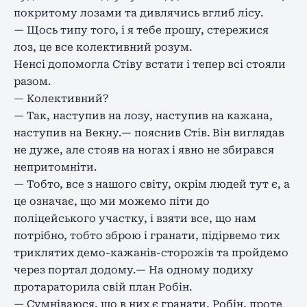
покритому лозами та дивлячись вглиб лісу.
— Щось типу того, і я тебе прошу, стережися
лоз, це все колективний розум.
Ненсі допомогла Стіву встати і тепер всі стояли
разом.
— Колективний?
— Так, наступив на лозу, наступив на кажана,
наступив на Векну.— пояснив Стів. Він виглядав
не дуже, але стояв на ногах і явно не збирався
непритомніти.
— Тобто, все з нашого світу, окрім людей тут є, а
це означає, що ми можемо піти до
поліцейського участку, і взяти все, що нам
потрібно, тобто зброю і гранати, підірвемо тих
триклятих демо-кажанів-сторожів та пройдемо
через портал додому.— На одному подиху
протараторила свій план Робін.
— Сумніваюся, що в них є гранати, Робін, проте