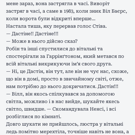
мене зараз, вона застрягла в часі. Виворіт
застряг в часі, а саме в 1983, коли зник Віл Баєрс,
коли ворота були відкриті вперше…
Настала тиша, яку перервав голос Стіва.
— Дастіне!! Дастіне!!!
— Може в нього дійсно сказ?
Робін та інші спустилися до вітальні та
спостерігали за Гаррінґтоном, який метався по
всій вітальні викрикуючи ім’я свого друга.
— Ні, це Дастін, він тут, але він не чує нас, схоже,
що він в домі, просто в звичайному світі, отже,
нам потрібно до нього докричатися. Дастін!!!
— Вілл, він якось спілкувався за допомогою
світла, можливо і в нас вийде, шукайте якесь
світло, швидше. — Скомандувала Ненсі, і всі
розбіглися по кімнаті.
Довго шукати не прийшлось, люстра у вітальні
ледь помітно мерехтіла, точніше навіть не вона, а