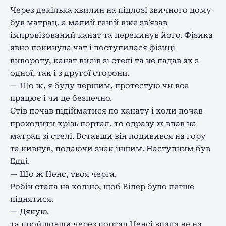
Через декілька хвилин на підлозі звичного дому
був матрац, а малий геній вже зв’язав
імпровізований канат та перекинув його. Фізика
явно покинула чат і поступилася фізиці
вивороту, канат висів зі стелі та не падав як з
одної, так і з другої сторони.
— Що ж, я буду першим, протестую чи все
працює і чи це безпечно.
Стів почав підійматися по канату і коли почав
проходити крізь портал, то одразу ж впав на
матрац зі стелі. Вставши він подивився на гору
та кивнув, подаючи знак іншим. Наступним був
Едді.
— Що ж Ненс, твоя черга.
Робін стала на коліно, щоб Вілер було легше
піднятися.
— Дякую.
та пройшовши через портал Ненсі впала не на