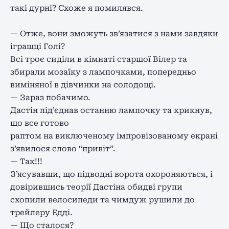
такі дурні? Схоже я помилявся.
— Отже, вони зможуть зв’язатися з нами завдяки
іграшці Голі?
Всі троє сиділи в кімнаті старшої Вілер та
збирали мозаїку з лампочками, попередньо
виміняної в дівчинки на солодощі.
— Зараз побачимо.
Дастін під’єднав останню лампочку та крикнув,
що все готово
раптом на виключеному імпровізованому екрані
з’явилося слово “привіт”.
— Так!!!
З’ясувавши, що підводні ворота охороняються, і
довірившись теорії Дастіна обидві групи
схопили велосипеди та чимдуж рушили до
трейлеру Едді.
— Що сталося?