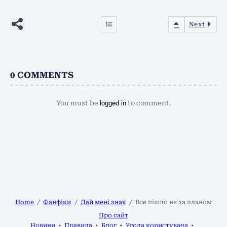
Next
0
COMMENTS
You must be
logged in
to comment.
Home
Фанфіки
Дай мені знак
Все пішло не за планом
Про сайт
Новини
Правила
Блог
Угода користувача