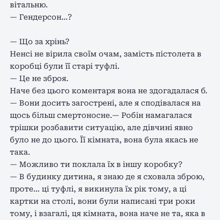
вітальню.
— Гендерсон…?
— Що за хрінь?
Ненсі не вірила своїм очам, замість пістолета в
коробці були її старі туфлі.
— Це не зброя.
Наче без цього коментаря вона не здогадалася б.
— Вони досить загострені, але я сподівалася на
щось більш смертоносне.— Робін намагалася
трішки розбавити ситуацію, але дівчині явно
було не до цього. Її кімната, вона була якась не
така.
— Можливо ти поклала їх в іншу коробку?
— В будинку дитина, я знаю де я сховала зброю,
проте… ці туфлі, я викинула їх рік тому, а ці
картки на столі, вони були написані три роки
тому, і взагалі, ця кімната, вона наче не та, яка в