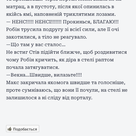
матрац, а в пустоту, після якої опинилась в
якійсь ямі, наповненій триклятими лозами.
— НЕНС!!!!! НЕНСІ!!!!!!! Прокинься, БЛАГАЮ!!!
Робін трусила подругу зі всієї сили, але її очі
закотилися, а тіло не реагувало.
—Що там у вас сталос…
Не встиг Стів підійти ближче, щоб роздивитися
чому Робін кричить, як діра в стелі раптом
почала затягуватися.
—Векна…Швидше, вилазьте!!!!
Макс закричала якомога швидше та голосніше,
проте сумніваюсь, що вони її почули, на стелі не
залишилося а ні сліду від порталу.
Подобається