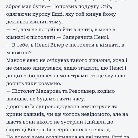
зброя має бути.— Поправив подругу Стів,
одягаючи куртку Едді, яку той кинув йому
декілька хвилин тому.
— Ні, нам не потрібно йти в центр, в мене в
кімнаті є пістолети.— Заперечила Ненсі.
— В тебе, в Ненсі Вілер є пістолети в кімнаті, в
множині?
Мансон явно не очікував такого зізнання, хоча і
не сильно здивувався, якщо згадати, що Ненсі і
до цього боролася із монстрами, то це звучало
досить таки розумно.
— Пістолет Макарова та Револьвер, ходімо
швидше, не будемо гаяти часу.
Дорогою їх супроводжували землетруси та
крики кажанів, чи ще чогось невідомого, але на
щастя вони нікого не зустріли і дійшли до
фортеці Вілерів без серйозних перешкод.
По дорозі вони розділилися на дві групи. Едді та