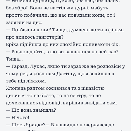
— Не мели дурниць, Лукасе, без нас, без плану,
без зброї. Вони не настільки дурні, мабуть
просто побачили, що нас пов’язали копи, от і
залягли на дно.
— Пов’язали копи? Ти що, думаєш що ти в фільмі
про якихось гангстерів?
Еріка підійшла до них спокійно попиваючи сік.
— Розповідайте, в що ви вляпалися на цей раз?
Тиша…
— Гаразд, Лукас, якщо ти зараз же не розповіси у
чому річ, я розповім Дастіну, що я знайшла в
тебе під ліжком.
Хлопець раптом оживився та з цікавістю
дивився то на брата, то на сестру, та не
дочекавшись відповіді, вирішив вивідати сам.
— Що вона знайшла?
— Нічого!
— Щось бридке?— Він швидко повернувся до