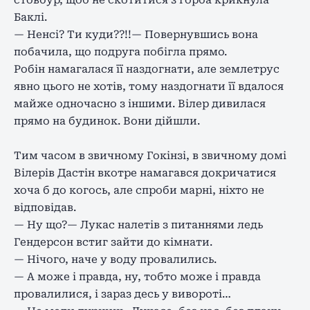
Баклі.
— Ненсі? Ти куди??!!— Повернувшись вона
побачила, що подруга побігла прямо.
Робін намагалася її наздогнати, але землетрус
явно цього не хотів, тому наздогнати її вдалося
майже одночасно з іншими. Вілер дивилася
прямо на будинок. Вони дійшли.
Тим часом в звичному Гокінзі, в звичному домі
Вілерів Дастін вкотре намагався докричатися
хоча б до когось, але спроби марні, ніхто не
відповідав.
— Ну що?— Лукас налетів з питаннями ледь
Гендерсон встиг зайти до кімнати.
— Нічого, наче у воду провалились.
— А може і правда, ну, тобто може і правда
провалилися, і зараз десь у вивороті…