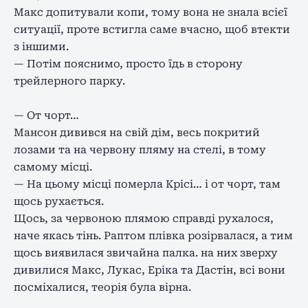
Макс допитували копи, тому вона не знала всієї
ситуації, проте встигла саме вчасно, щоб втекти
з іншими.
— Потім пояснимо, просто їдь в сторону
трейлерного парку.
— От чорт…
Мансон дивився на свій дім, весь покритий
лозами та на червону пляму на стелі, в тому
самому місці.
— На цьому місці померла Крісі… і от чорт, там
щось рухається.
Щось, за червоною плямою справді рухалося,
наче якась тінь. Раптом плівка розірвалася, а тим
щось виявилася звичайна палка. на них зверху
дивилися Макс, Лукас, Еріка та Дастін, всі вони
посміхалися, теорія була вірна.