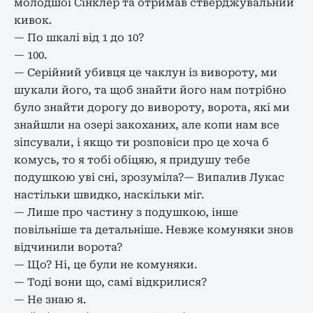
молодшої Сінклер та отримав стверджувальний
кивок.
— По шкалі від 1 до 10?
— 100.
— Серійний убивця це чаклун із вивороту, ми
шукали його, та щоб знайти його нам потрібно
було знайти дорогу до вивороту, ворота, які ми
знайшли на озері закоханих, але копи нам все
зіпсували, і якщо ти розповіси про це хоча б
комусь, то я тобі обіцяю, я придушу тебе
подушкою уві сні, зрозуміла?— Випалив Лукас
настільки швидко, наскільки міг.
— Лише про частину з подушкою, інше
повільніше та детальніше. Невже комуняки знов
відчинили ворота?
— Що? Ні, це були не комуняки.
— Тоді вони що, самі відкрилися?
— Не знаю я.