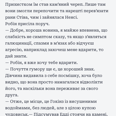
Прихистком їм став кам’яний череп. Лише там
вони змогли перепочити та нарешті перев’язати
рани Стіва, чим і зайнялася Ненсі.
Робін присіла поруч.
— Добре, хороша новина, я майже впевнена, що
слабкість не симптом сказу, та якщо з’являться
галюцинації, спазми в м’язах або відчуєш
агресію, наприклад захочеш мене вдарити, то
дай знати.
— Робін, я вже хочу тебе вдарити.
— Почуття гумору ще є, це хороший знак.
Дівчина видавила з себе посмішку, хоча було
видно, що вона просто намагалася відволікти
його, та наскільки вона переживає за свого
друга.
— Отже, це місце, це Гокінз із висушеними
водоймами, без людей, але з цілою купою
чудовиськ.— Підсумував Едді стоячи на камені,