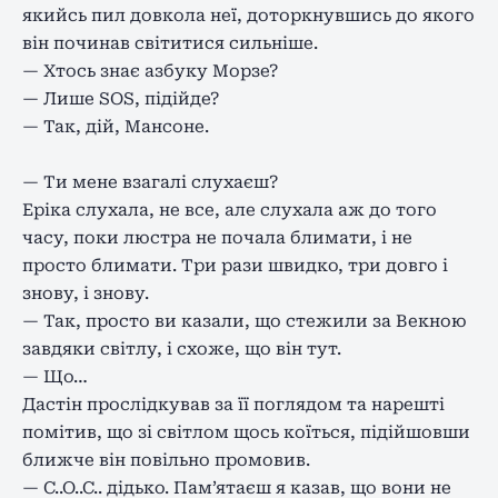
якийсь пил довкола неї, доторкнувшись до якого
він починав світитися сильніше.
— Хтось знає азбуку Морзе?
— Лише SOS, підійде?
— Так, дій, Мансоне.
— Ти мене взагалі слухаєш?
Еріка слухала, не все, але слухала аж до того
часу, поки люстра не почала блимати, і не
просто блимати. Три рази швидко, три довго і
знову, і знову.
— Так, просто ви казали, що стежили за Векною
завдяки світлу, і схоже, що він тут.
— Що…
Дастін прослідкував за її поглядом та нарешті
помітив, що зі світлом щось коїться, підійшовши
ближче він повільно промовив.
— С..О..С.. дідько. Пам’ятаєш я казав, що вони не