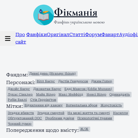
Фікманія
Фанфіки українською мовою
Про
Фанфіки
Оригінал
Статті
Форум
Фанарт
Аудіоф
сайт
Дивні дива (Stranger things)
Фандом:
Вілл Баєрс
Дастін Гендерсон
Джим Гопер
Персонажі:
Джойс Баєрс
Джонатан Баєрс
Едді Мансон (Eddie Munson)
Лукас Сінклер
Майк Вілер
Макс Мейфілд
Ненсі Вілер
Одинадцять
Робін Баклі
Стів Гаррінґтон
Відхилення від канону
Вогнепальна зброя
Жорстокість
Мітки:
Згадки вбивств
Згадки смертей
На межі життя та смерті
Насилля
Обґрунтований ООС
Проблеми довіри
Психологічні травми
Чорний гумор
Ж/Ж
Попередження щодо вмісту: