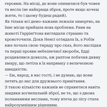
героями. На місці, де вони опинилися був човен
та весла (не найкраща зброя, проте якщо хочеш
жити, то і цьому будеш радий).
Як тільки всі демо-кажани лежали замертво, на
їхнє місце прийшла нова проблема. Рани на
животі Гаррінґтона виглядали страшно та
кровоточили. Доки Ненсі оглядала їх, а Робін
вже почала свою тираду про сказ, його наслідки
та перші прояви небезпечної хвороби, Едді
роздивлявся довкола, аж раптом побачив дивну
хмару, що летіла в їх напрямку з величезною
швидкістю.
— Ем, народ, в нас гості, і не думаю, що вони
летять до нас для дружнього привітання.
З такою кількістю кажанів не справитися навіть
завдяки вогнепальній зброї, не те, що з двома
поламаними веслами, тому втеча до лісу стала
найрозумнішим рішенням.