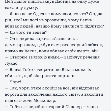
Цей діалог підштовхнув Дастіна на одну дуже
важливу думку.
— Якщо це не Од та не комуняки, то хто? Є одна
річ, якої ми досі не зрозуміли, чому Векна
вбиває людей, навіщо йому здалися ті підлітки?
— До чого ти ведеш?
— Од відкрила ворота зв’язавшись з
демогоргоном, це був екстрасенсорний зв’язок,
прямо як Векна, коли вбиває своїх жертв, він…
— Створює зв’язок із ними.—Закінчує речення
Лукас.
— Бінго! Тобто, теоретично Векна може їх
вбивати, щоб відкривати портали.
— Чорт!
— Так, чорт, отже скоріш за все, він відкриває
ворота для захоплення нашого світу, а захопити
наш світ хоче Мозкожер.
— Тобто…—перебив старший Сінклер,— якщо