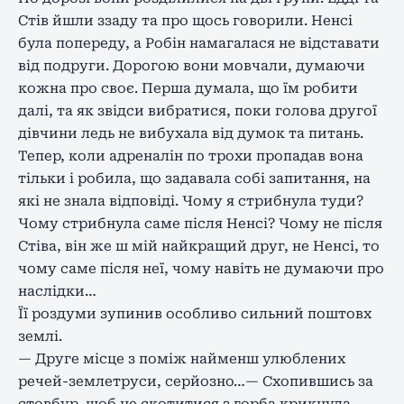
Стів йшли ззаду та про щось говорили. Ненсі
була попереду, а Робін намагалася не відставати
від подруги. Дорогою вони мовчали, думаючи
кожна про своє. Перша думала, що їм робити
далі, та як звідси вибратися, поки голова другої
дівчини ледь не вибухала від думок та питань.
Тепер, коли адреналін по трохи пропадав вона
тільки і робила, що задавала собі запитання, на
які не знала відповіді. Чому я стрибнула туди?
Чому стрибнула саме після Ненсі? Чому не після
Стіва, він же ш мій найкращий друг, не Ненсі, то
чому саме після неї, чому навіть не думаючи про
наслідки…
Її роздуми зупинив особливо сильний поштовх
землі.
— Друге місце з поміж найменш улюблених
речей-землетруси, серйозно…— Схопившись за
стовбур, щоб не скотитися з горба крикнула