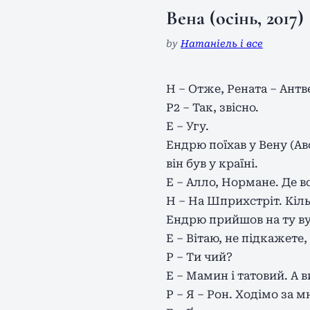
Вена (осінь, 2017)
by
Натаніель і все
Н – Отже, Рената – Антв
Р2 – Так, звісно.
Е – Угу.
Ендрю поїхав у Вену (А
він був у країні.
Е – Алло, Нормане. Де в
Н – На Шприхстріт. Кіль
Ендрю прийшов на ту в
Е – Вітаю, не підкажете
Р – Ти чий?
Е – Мамин і татовий. А в
Р – Я – Рон. Ходімо за м