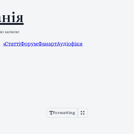
нія
ою мовою
л
Статті
Форум
Фанарт
Аудіофіки
Formatting