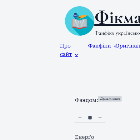
Фікма
Фанфіки українськ
Про
Фанфіки
Оригіна
сайт
.Оріджинал
Фандом:
Енерґо