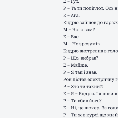
Е – Ґут.
Р – Та ти поліглот. Ось 
Е – Ага.
Ендрю зайшов до гаража, 
М – Чого вам?
Е – Вас.
М – Не зрозумів.
Ендрю вистрелив в голо
Р – Що, вибрав?
Е – Майже.
Р – Я так і знав.
Рон дістав електричну г
Р – Хто ти такий?!
Е – Я – Ендрю. І я повин
Р – Ти вбив його?
Е – Ні, це шокер. За го
Р – Ти ж в курсі що ми 