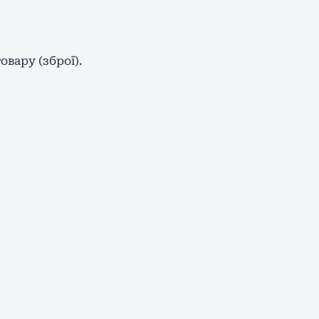
овару (зброї).