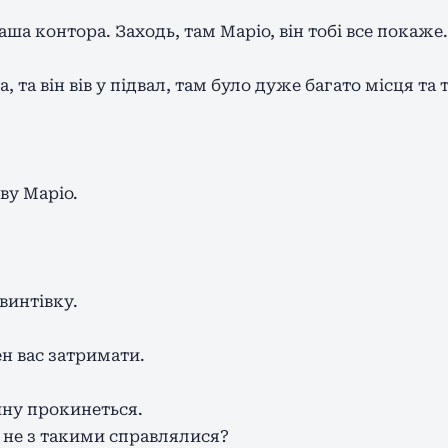
наша контора. Заходь, там Маріо, він тобі все покаже.
та він вів у підвал, там було дуже багато місця та т
ву Маріо.
винтівку.
ен вас затримати.
дину прокинеться.
й не з такими справлялися?