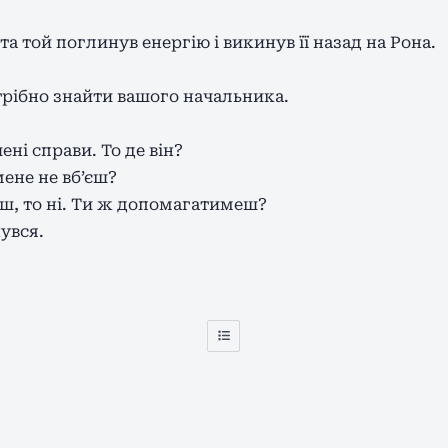
та той поглинув енергію і викинув її назад на Рона.
потрібно знайти вашого начальника.
ені справи. То де він?
мене не вб’єш?
ш, то ні. Ти ж допомагатимеш?
увся.