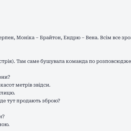
ерпен, Моніка – Брайтон, Ендрю – Вена. Всім все зр
встрія). Там саме бушувала команда по розповсюдже
они?
касот метрів звідси.
улицю.
, де тут продають зброю?
и?
ною.