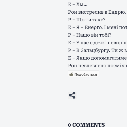
Е – Хм…
Рон вистрелив в Ендрю, 
Р – Що ти таке?
Е – Я – Енерґо. І мені 
Р – Нащо він тобі?
Е – У нас є деякі невиріш
Р – В Зальцбургу. Ти ж 
Е – Якщо допомагатиме
Рон невпевнено посміхн
Подобається
0
COMMENTS