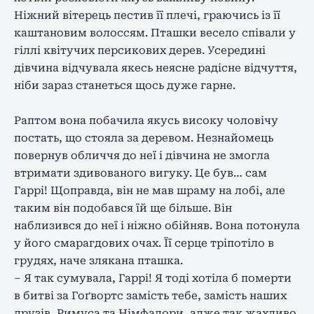
Ніжний вітерець пестив її плечі, граючись із її
каштановим волоссям. Пташки весело співали у
гіллі квітучих персикових дерев. Усередині
дівчина відчувала якесь неясне радісне відчуття,
ніби зараз станеться щось дуже гарне.
Раптом вона побачила якусь високу чоловічу
постать, що стояла за деревом. Незнайомець
повернув обличчя до неї і дівчина не змогла
втримати здивованого вигуку. Це був… сам
Гаррі! Щоправда, він не мав шраму на лобі, але
таким він подобався їй ще більше. Він
наблизився до неї і ніжно обійняв. Вона потонула
у його смарагдових очах. Її серце тріпотіло в
грудях, наче злякана пташка.
– Я так сумувала, Гаррі! Я тоді хотіла б померти
в битві за Гоґвортс замість тебе, замість наших
друзів, Римуса та Німфадори, адже так жахливо,