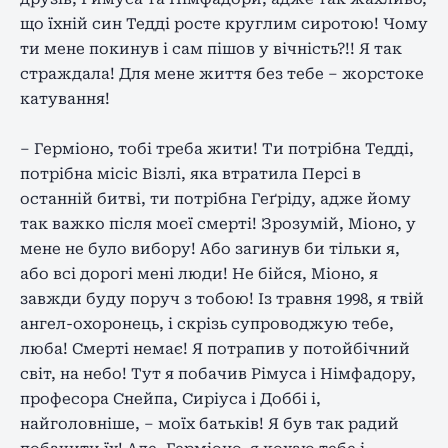
що їхній син Тедді росте круглим сиротою! Чому
ти мене покинув і сам пішов у вічність?!! Я так
страждала! Для мене життя без тебе – жорстоке
катування!
– Герміоно, тобі треба жити! Ти потрібна Тедді,
потрібна місіс Візлі, яка втратила Персі в
останній битві, ти потрібна Геґріду, адже йому
так важко після моєї смерті! Зрозумій, Міоно, у
мене не було вибору! Або загинув би тільки я,
або всі дорогі мені люди! Не бійся, Міоно, я
завжди буду поруч з тобою! Із травня 1998, я твій
ангел-охоронець, і скрізь супроводжую тебе,
люба! Смерті немає! Я потрапив у потойбічний
світ, на небо! Тут я побачив Рімуса і Німфадору,
професора Снейпа, Сиріуса і Доббі і,
найголовніше, – моїх батьків! Я був так радий