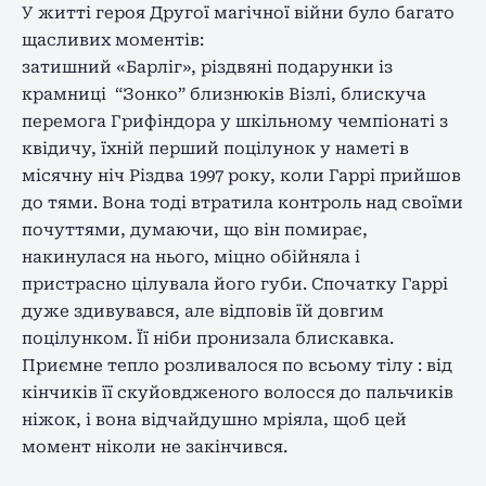
У житті героя Другої магічної війни було багато
щасливих моментів:
затишний «Барліг», різдвяні подарунки із
крамниці “Зонко” близнюків Візлі, блискуча
перемога Грифіндора у шкільному чемпіонаті з
квідичу, їхній перший поцілунок у наметі в
місячну ніч Різдва 1997 року, коли Гаррі прийшов
до тями. Вона тоді втратила контроль над своїми
почуттями, думаючи, що він помирає,
накинулася на нього, міцно обійняла і
пристрасно цілувала його губи. Спочатку Гаррі
дуже здивувався, але відповів їй довгим
поцілунком. Її ніби пронизала блискавка.
Приємне тепло розливалося по всьому тілу : від
кінчиків її скуйовдженого волосся до пальчиків
ніжок, і вона відчайдушно мріяла, щоб цей
момент ніколи не закінчився.