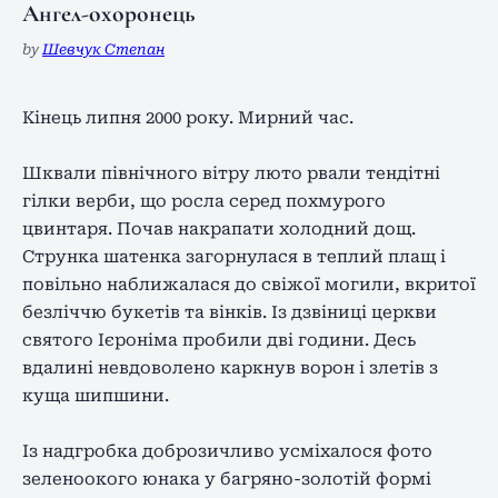
Ангел-охоронець
by
Шевчук Степан
Кінець липня 2000 року. Мирний час.
Шквали північного вітру люто рвали тендітні
гілки верби, що росла серед похмурого
цвинтаря. Почав накрапати холодний дощ.
Струнка шатенка загорнулася в теплий плащ і
повільно наближалася до свіжої могили, вкритої
безліччю букетів та вінків. Із дзвіниці церкви
святого Ієроніма пробили дві години. Десь
вдалині невдоволено каркнув ворон і злетів з
куща шипшини.
Із надгробка доброзичливо усміхалося фото
зеленоокого юнака у багряно-золотій формі