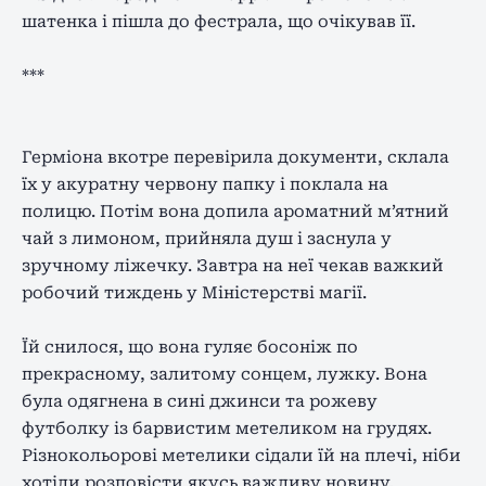
шатенка і пішла до фестрала, що очікував її.
***
Герміона вкотре перевірила документи, склала
їх у акуратну червону папку і поклала на
полицю. Потім вона допила ароматний м’ятний
чай з лимоном, прийняла душ і заснула у
зручному ліжечку. Завтра на неї чекав важкий
робочий тиждень у Міністерстві магії.
Їй снилося, що вона гуляє босоніж по
прекрасному, залитому сонцем, лужку. Вона
була одягнена в сині джинси та рожеву
футболку із барвистим метеликом на грудях.
Різнокольорові метелики сідали їй на плечі, ніби
хотіли розповісти якусь важливу новину.