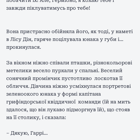
побачити їх! Але, Герміоно, я кохаю тебе і
завжди піклуватимусь про тебе!
Вона пристрасно обійняла його, як тоді, у наметі
в Лісу Дін, гаряче поцілувала юнака у губи і…
прокинулася.
За вікном ніжно співали пташки, різнокольорові
метелики весело пурхали у спальні. Веселий
сонячний промінчик пустотливо лоскотав її
обличчя. Дівчина ніжно усміхнулася портретові
зеленоокого юнака у формі капітана
грифіндорської квіддичної команди (їй на мить
здалося, що він лукаво підморгнув їй), що стояв
на її столику, і сказала:
– Дякую, Гаррі…