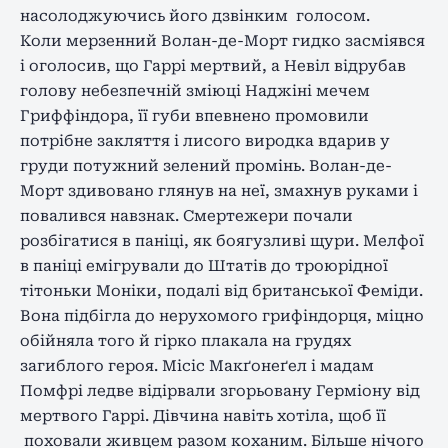
насолоджуючись його дзвінким голосом.
Коли мерзенний Волан-де-Морт гидко засміявся
і оголосив, що Гаррі мертвий, а Невіл відрубав
голову небезпечній зміюці Наджіні мечем
Гриффіндора, її губи впевнено промовили
потрібне закляття і лисого виродка вдарив у
груди потужний зелений промінь. Волан-де-
Морт здивовано глянув на неї, змахнув руками і
повалився навзнак. Смертежери почали
розбігатися в паніці, як боягузливі щури. Мелфої
в паніці емігрували до Штатів до троюрідної
тітоньки Моніки, подалі від британської Феміди.
Вона підбігла до нерухомого грифіндорця, міцно
обійняла того й гірко плакала на грудях
загиблого героя. Місіс Макґонеґел і мадам
Помфрі ледве відірвали згорьовану Герміону від
мертвого Гаррі. Дівчина навіть хотіла, щоб її
поховали живцем разом коханим. Більше нічого