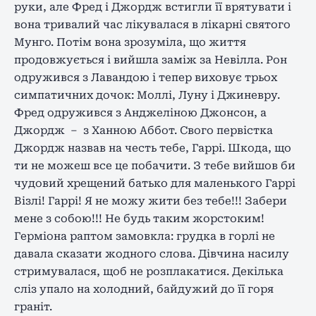
руки, але Фред і Джордж встигли її врятувати і
вона тривалий час лікувалася в лікарні святого
Мунго. Потім вона зрозуміла, що життя
продовжується і вийшла заміж за Невілла. Рон
одружився з Лавандою і тепер виховує трьох
симпатичних дочок: Моллі, Луну і Джиневру.
Фред одружився з Анджеліною Джонсон, а
Джордж – з Ханною Аббот. Свого первістка
Джордж назвав на честь тебе, Гаррі. Шкода, що
ти не можеш все це побачити. З тебе вийшов би
чудовий хрещений батько для маленького Гаррі
Візлі! Гаррі! Я не можу жити без тебе!!! Забери
мене з собою!!! Не будь таким жорстоким!
Герміона раптом замовкла: грудка в горлі не
давала сказати жодного слова. Дівчина насилу
стримувалася, щоб не розплакатися. Декілька
сліз упало на холодний, байдужий до її горя
граніт.