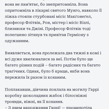
вона не пам’ятає, бо знепритомніла. Вона
опритомніла в лікарні святого Мунго, навколо її
ліжка стояли стурбовані місіс Макґонеґел,
професор Флітвік, Рон, містер і місіс Візлі,
близнюки та Джіні. Професор Флітвік тоді
полегшено зітхнув та привітав Герміону з
одужанням.
Виявляється, вона пролежала два тижні в комі і
всі дуже хвилювалися за неї. Потім було ще
багато різних подій – багато радісних та багато
трагічних. Однак, було б краще, якби вона
пережила їх разом із коханим.
Поплакавши, дівчина поклала на могилу Гаррі
коробку шоколадних жабок і білосніжні
троянди, ніжні, як її кохання.
– З днем ​​народження Гаррі! — прошепотіла