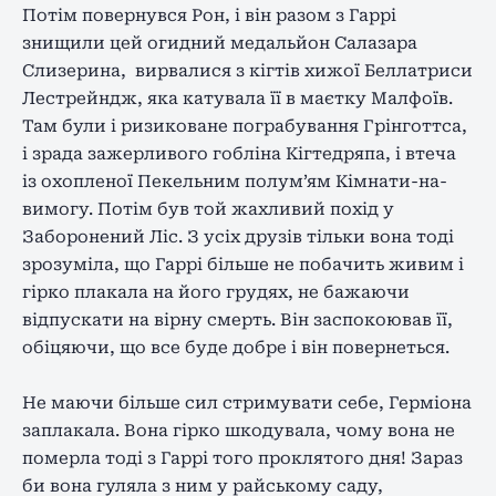
Потім повернувся Рон, і він разом з Гаррі
знищили цей огидний медальйон Салазара
Слизерина, вирвалися з кігтів хижої Беллатриси
Лестрейндж, яка катувала її в маєтку Малфоїв.
Там були і ризиковане пограбування Грінготтса,
і зрада зажерливого гобліна Кігтедряпа, і втеча
із охопленої Пекельним полум’ям Кімнати-на-
вимогу. Потім був той жахливий похід у
Заборонений Ліс. З усіх друзів тільки вона тоді
зрозуміла, що Гаррі більше не побачить живим і
гірко плакала на його грудях, не бажаючи
відпускати на вірну смерть. Він заспокоював її,
обіцяючи, що все буде добре і він повернеться.
Не маючи більше сил стримувати себе, Герміона
заплакала. Вона гірко шкодувала, чому вона не
померла тоді з Гаррі того проклятого дня! Зараз
би вона гуляла з ним у райському саду,