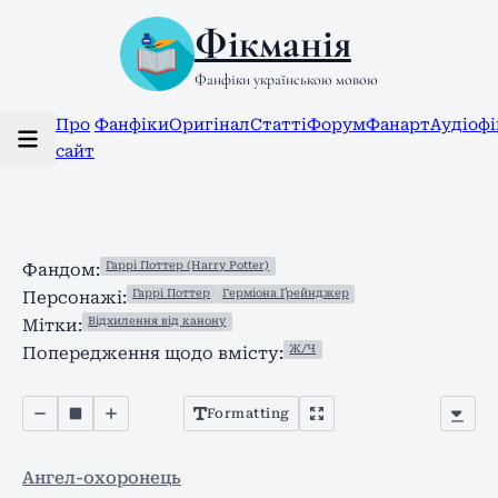
Фікманія
Фанфіки українською мовою
Про
Фанфіки
Оригінал
Статті
Форум
Фанарт
Аудіоф
сайт
Гаррі Поттер (Harry Potter)
Фандом:
Гаррі Поттер
Герміона Ґрейнджер
Персонажі:
Відхилення від канону
Мітки:
Ж/Ч
Попередження щодо вмісту:
Formatting
Ангел-охоронець