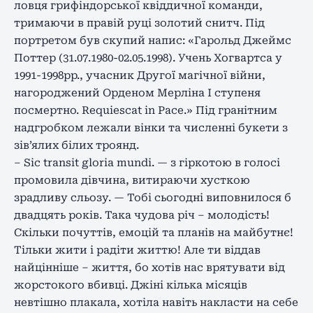
ловця грифіндорської квіддичної команди,
тримаючи в правій руці золотий снитч. Під
портретом був скупий напис: «Гарольд Джеймс
Поттер (31.07.1980-02.05.1998). Учень Хогвартса у
1991-1998рр., учасник Другої магічної війни,
нагороджений Орденом Мерліна І ступеня
посмертно. Requiescat in Pace.» Під гранітним
надгробком лежали вінки та численні букети з
зів’ялих білих троянд.
– Sic transit gloria mundi. — з гіркотою в голосі
промовила дівчина, витираючи хусткою
зрадливу сльозу. — Тобі сьогодні виповнилося б
двадцять років. Така чудова річ – молодість!
Скільки почуттів, емоцій та планів на майбутнє!
Тільки жити і радіти життю! Але ти віддав
найцінніше – життя, бо хотів нас врятувати від
жорстокого вбивці. Джіні кілька місяців
невтішно плакала, хотіла навіть накласти на себе