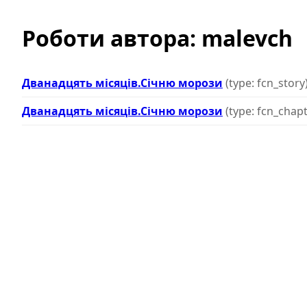
Роботи автора: malevch
Дванадцять місяців.Січню морози
(type: fcn_story
Дванадцять місяців.Січню морози
(type: fcn_chapt