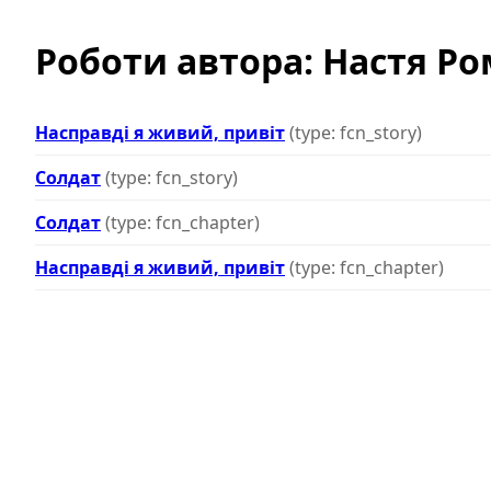
Роботи автора: Настя Р
Насправді я живий, привіт
(type: fcn_story)
Солдат
(type: fcn_story)
Солдат
(type: fcn_chapter)
Насправді я живий, привіт
(type: fcn_chapter)