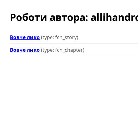
Роботи автора: allihandr
Вовче лико
(type: fcn_story)
Вовче лико
(type: fcn_chapter)